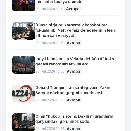
min nəfər təxliyə olunub
Avropa
26.İyul.2026 10:51
Dünya birjaları korporativ hesabatlara
fokuslanıb: Neft və faiz dərəcələrinin təsiri
altında cari vəziyyət
Avropa
26.İyul.2026 10:50
İbay Llanosun "La Velada del Año 6" boks
gecəsi rekordları alt-üst etdi
Avropa
26.İyul.2026 10:50
Donald Trampın İran strategiyası: Yaxın
Şərqdə növbəti gərginlik mərhələsi
Avropa
26.İyul.2026 10:50
Çinin “hukou” sistemi: Daxili miqrantların
qarşısındakı görünməz sədd
Avropa
26.İyul.2026 10:22