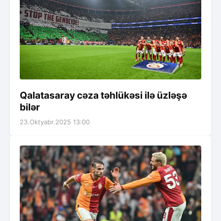
Qalatasaray cəza təhlükəsi ilə üzləşə
bilər
23.Oktyabr.2025 13:00