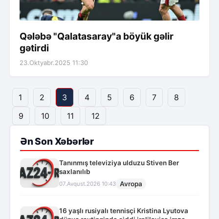
Qələbə "Qalatasaray"a böyük gəlir
gətirdi
23.Oktyabr.2025 11:30
1
2
3
4
5
6
7
8
9
10
11
12
Ən Son Xəbərlər
Tanınmış televiziya ulduzu Stiven Ber
saxlanılıb
Avropa
07.Avqust.2026 10:43
16 yaşlı rusiyalı tennisçi Kristina Lyutova