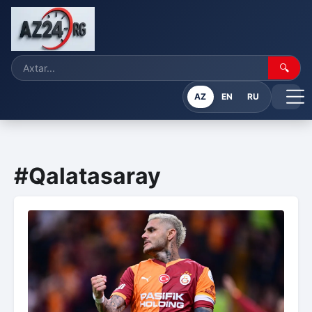
🔍
AZ
EN
RU
#Qalatasaray