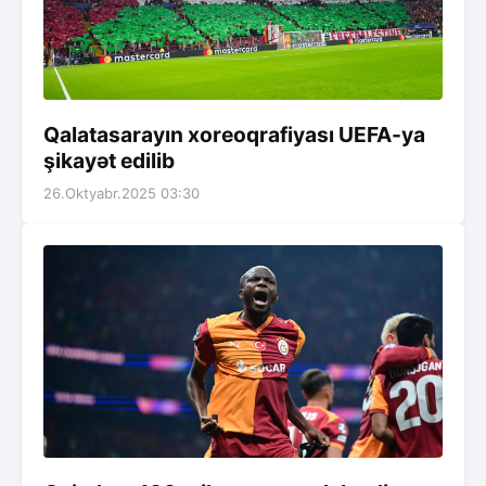
Qalatasarayın xoreoqrafiyası UEFA-ya
şikayət edilib
26.Oktyabr.2025 03:30