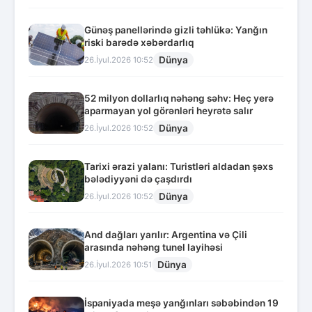
Günəş panellərində gizli təhlükə: Yanğın
riski barədə xəbərdarlıq
Dünya
26.İyul.2026 10:52
52 milyon dollarlıq nəhəng səhv: Heç yerə
aparmayan yol görənləri heyrətə salır
Dünya
26.İyul.2026 10:52
Tarixi ərazi yalanı: Turistləri aldadan şəxs
bələdiyyəni də çaşdırdı
Dünya
26.İyul.2026 10:52
And dağları yarılır: Argentina və Çili
arasında nəhəng tunel layihəsi
Dünya
26.İyul.2026 10:51
İspaniyada meşə yanğınları səbəbindən 19