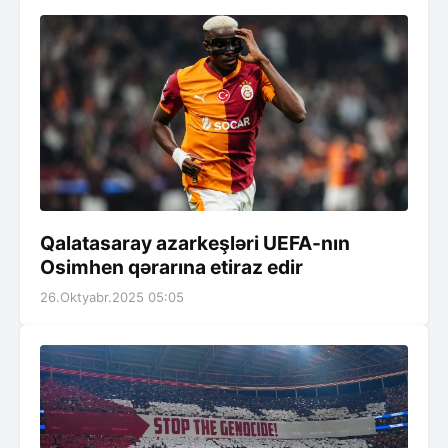
Qalatasaray azarkeşləri UEFA-nın
Osimhen qərarına etiraz edir
26.Oktyabr.2025 05:05