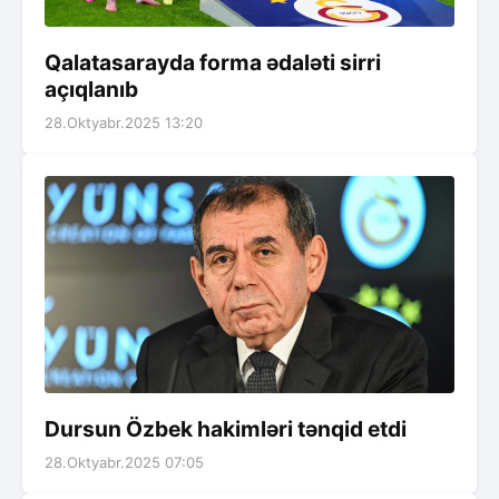
Qalatasarayda forma ədaləti sirri
açıqlanıb
28.Oktyabr.2025 13:20
Dursun Özbek hakimləri tənqid etdi
28.Oktyabr.2025 07:05