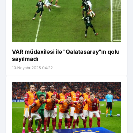
VAR müdaxiləsi ilə "Qalatasaray"ın qolu
sayılmadı
10.Noyabr.2025 04:22