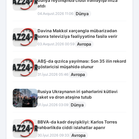
dünya reytinqində ciddi irəliləyişə imza
atdı
Dünya
04.Avqust.2026 11:06
Davina Makkol xərçənglə mübarizədən
sonra televiziya fəaliyyətinə fasilə verir
Avropa
03.Avqust.2026 00:59
ABŞ-da qızılca yayılması: Son 35 ilin rekord
göstəricisi müşahidə olunur
Avropa
31.İyul.2026 05:46
Rusiya Ukraynanın iri şəhərlərini kütləvi
raket və dron atəşinə tutub
Dünya
31.İyul.2026 03:09
BBVA-da kadr dəyişikliyi: Karlos Torres
rəhbərlikdə ciddi islahatlar aparır
Avropa
30.İyul.2026 09:33