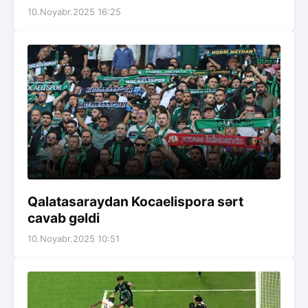
10.Noyabr.2025 16:25
Qalatasaraydan Kocaelispora sərt
cavab gəldi
10.Noyabr.2025 10:51