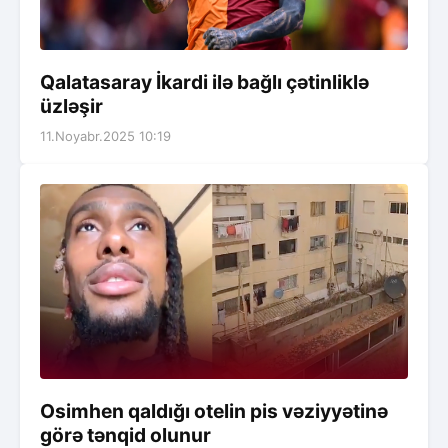
Qalatasaray İkardi ilə bağlı çətinliklə
üzləşir
11.Noyabr.2025 10:19
Osimhen qaldığı otelin pis vəziyyətinə
görə tənqid olunur