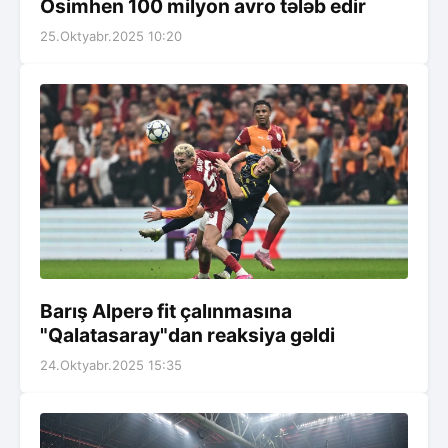
Osimhen 100 milyon avro tələb edir
25.Oktyabr.2025 10:20
Barış Alperə fit çalınmasına
"Qalatasaray"dan reaksiya gəldi
24.Oktyabr.2025 15:35