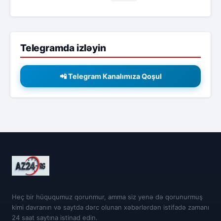
Telegramda izləyin
📲 Telegram Kanalımıza Qoşul
Heç bir hüququmuz qorunmur, amma siz yenə də qorunurmuş
kimi davranın və saytda dərc olunan xəbərlərdən istifadə zamanı
24 saat saytına istinad edin.