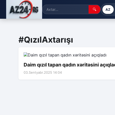
🔍
AZ
#QızılAxtarışı
Daim qızıl tapan qadın xəritəsini açıqla
03.Sentyabr.2025 14:04