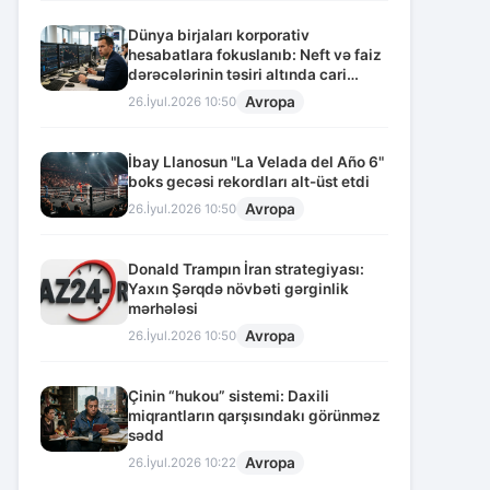
Dünya birjaları korporativ
hesabatlara fokuslanıb: Neft və faiz
dərəcələrinin təsiri altında cari
vəziyyət
Avropa
26.İyul.2026 10:50
İbay Llanosun "La Velada del Año 6"
boks gecəsi rekordları alt-üst etdi
Avropa
26.İyul.2026 10:50
Donald Trampın İran strategiyası:
Yaxın Şərqdə növbəti gərginlik
mərhələsi
Avropa
26.İyul.2026 10:50
Çinin “hukou” sistemi: Daxili
miqrantların qarşısındakı görünməz
sədd
Avropa
26.İyul.2026 10:22