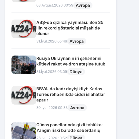
Avropa
03.Avqust.2026 00:59
ABŞ-da qızılca yayılması: Son 35
ilin rekord göstəricisi müşahidə
olunur
Avropa
31.İyul.2026 05:46
Rusiya Ukraynanın iri şəhərlərini
kütləvi raket və dron atəşinə tutub
Dünya
31.İyul.2026 03:09
BBVA-da kadr dəyişikliyi: Karlos
Torres rəhbərlikdə ciddi islahatlar
aparır
Avropa
30.İyul.2026 09:33
Günəş panellərində gizli təhlükə:
Yanğın riski barədə xəbərdarlıq
Dünya
26.İyul.2026 10:52