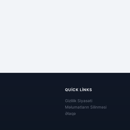
QUICK LINKS
Gizlilik Siyasəti
Məlumatların Silinməsi
Əlaqə