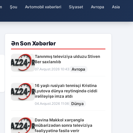
m
Şou
Avtomobil xəbərləri
Siyasət
Avropa
Asia
Ən Son Xəbərlər
Tanınmış televiziya ulduzu Stiven
Ber saxlanılıb
Avropa
07.Avqust.2026 10:43
16 yaşlı rusiyalı tennisçi Kristina
Lyutova dünya reytinqində ciddi
irəliləyişə imza atdı
Dünya
04.Avqust.2026 11:06
Davina Makkol xərçənglə
mübarizədən sonra televiziya
fəaliyyətinə fasilə verir