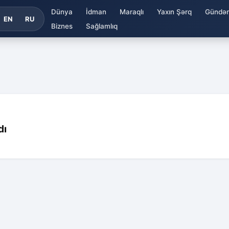
Dünya
İdman
Maraqlı
Yaxın Şərq
Gündə
EN
RU
Biznes
Sağlamlıq
dı