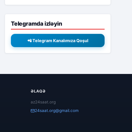
Telegramda izləyin
📲 Telegram Kanalımıza Qoşul
ƏLAQƏ
az24saat.org
24saat.org@gmail.com