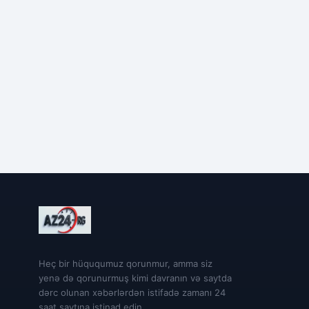
Heç bir hüququmuz qorunmur, amma siz
yenə də qorunurmuş kimi davranın və saytda
dərc olunan xəbərlərdən istifadə zamanı 24
saat saytına istinad edin.