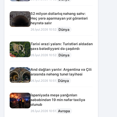
52 milyon dollarlıq nəhəng səhv:
Heç yerə aparmayan yol görənləri
heyrətə salır
Dünya
26.İyul.2026 10:52
Tarixi ərazi yalanı: Turistləri aldadan
şəxs bələdiyyəni də çaşdırdı
Dünya
26.İyul.2026 10:52
And dağları yarılır: Argentina və Çili
arasında nəhəng tunel layihəsi
Dünya
26.İyul.2026 10:51
İspaniyada meşə yanğınları
səbəbindən 19 min nəfər təxliyə
olunub
Avropa
26.İyul.2026 10:51