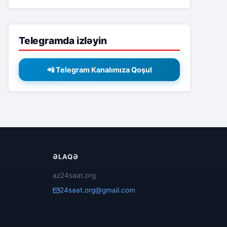
Telegramda izləyin
📲 Telegram Kanalımıza Qoşul
ƏLAQƏ
az24saat.org
24saat.org@gmail.com