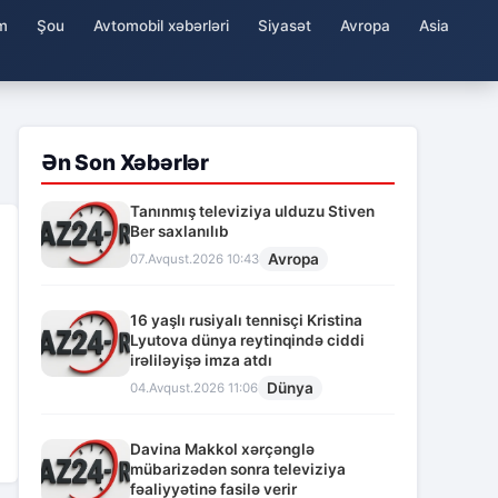
m
Şou
Avtomobil xəbərləri
Siyasət
Avropa
Asia
Ən Son Xəbərlər
Tanınmış televiziya ulduzu Stiven
Ber saxlanılıb
Avropa
07.Avqust.2026 10:43
16 yaşlı rusiyalı tennisçi Kristina
Lyutova dünya reytinqində ciddi
irəliləyişə imza atdı
Dünya
04.Avqust.2026 11:06
Davina Makkol xərçənglə
mübarizədən sonra televiziya
fəaliyyətinə fasilə verir