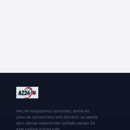
Heç bir hüququmuz qorunmur, amma siz
yenə də qorunurmuş kimi davranın və saytda
dərc olunan xəbərlərdən istifadə zamanı 24
saat saytına istinad edin.