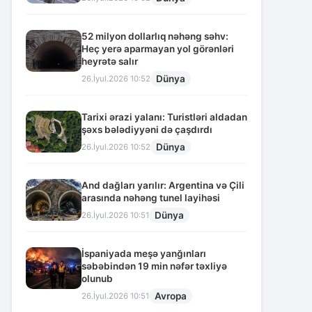
52 milyon dollarlıq nəhəng səhv:
Heç yerə aparmayan yol görənləri
heyrətə salır
Dünya
26.İyul.2026 10:52
Tarixi ərazi yalanı: Turistləri aldadan
şəxs bələdiyyəni də çaşdırdı
Dünya
26.İyul.2026 10:52
And dağları yarılır: Argentina və Çili
arasında nəhəng tunel layihəsi
Dünya
26.İyul.2026 10:51
İspaniyada meşə yanğınları
səbəbindən 19 min nəfər təxliyə
olunub
Avropa
26.İyul.2026 10:51