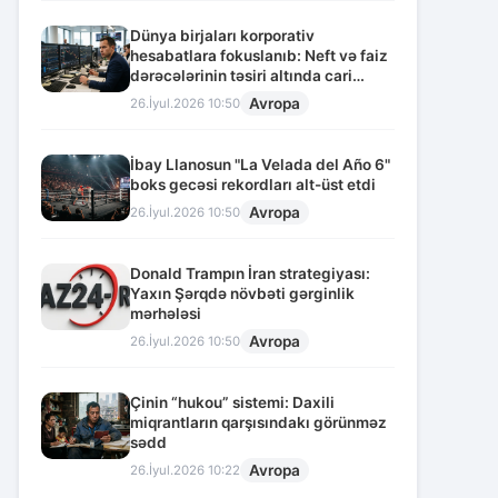
Dünya birjaları korporativ
hesabatlara fokuslanıb: Neft və faiz
dərəcələrinin təsiri altında cari
vəziyyət
Avropa
26.İyul.2026 10:50
İbay Llanosun "La Velada del Año 6"
boks gecəsi rekordları alt-üst etdi
Avropa
26.İyul.2026 10:50
Donald Trampın İran strategiyası:
Yaxın Şərqdə növbəti gərginlik
mərhələsi
Avropa
26.İyul.2026 10:50
Çinin “hukou” sistemi: Daxili
miqrantların qarşısındakı görünməz
sədd
Avropa
26.İyul.2026 10:22