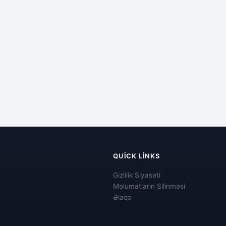
QUICK LINKS
Gizlilik Siyasəti
Məlumatların Silinməsi
Əlaqə