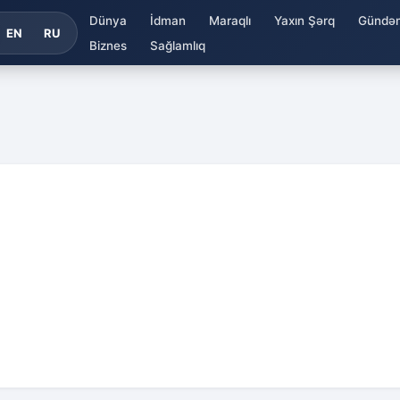
Dünya
İdman
Maraqlı
Yaxın Şərq
Gündə
EN
RU
Biznes
Sağlamlıq