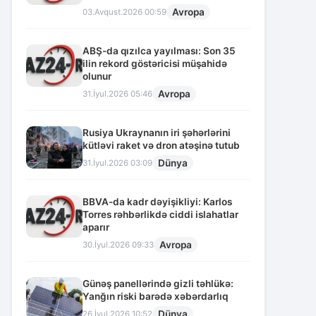
Avropa
03.Avqust.2026 00:59
ABŞ-da qızılca yayılması: Son 35
ilin rekord göstəricisi müşahidə
olunur
Avropa
31.İyul.2026 05:46
Rusiya Ukraynanın iri şəhərlərini
kütləvi raket və dron atəşinə tutub
Dünya
31.İyul.2026 03:09
BBVA-da kadr dəyişikliyi: Karlos
Torres rəhbərlikdə ciddi islahatlar
aparır
Avropa
30.İyul.2026 09:33
Günəş panellərində gizli təhlükə:
Yanğın riski barədə xəbərdarlıq
Dünya
26.İyul.2026 10:52