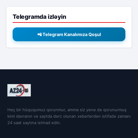
Telegramda izləyin
📲 Telegram Kanalımıza Qoşul
Heç bir hüququmuz qorunmur, amma siz yenə də qorunurmuş
kimi davranın və saytda dərc olunan xəbərlərdən istifadə zamanı
24 saat saytına istinad edin.