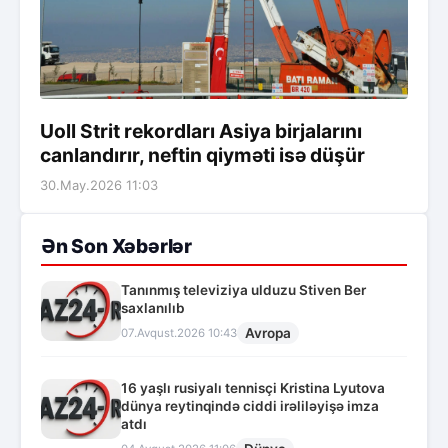
Uoll Strit rekordları Asiya birjalarını
canlandırır, neftin qiyməti isə düşür
30.May.2026 11:03
Ən Son Xəbərlər
Tanınmış televiziya ulduzu Stiven Ber
saxlanılıb
Avropa
07.Avqust.2026 10:43
16 yaşlı rusiyalı tennisçi Kristina Lyutova
dünya reytinqində ciddi irəliləyişə imza
atdı