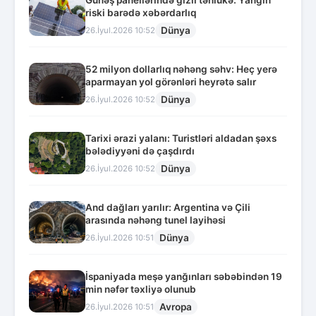
riski barədə xəbərdarlıq
Dünya
26.İyul.2026 10:52
52 milyon dollarlıq nəhəng səhv: Heç yerə
aparmayan yol görənləri heyrətə salır
Dünya
26.İyul.2026 10:52
Tarixi ərazi yalanı: Turistləri aldadan şəxs
bələdiyyəni də çaşdırdı
Dünya
26.İyul.2026 10:52
And dağları yarılır: Argentina və Çili
arasında nəhəng tunel layihəsi
Dünya
26.İyul.2026 10:51
İspaniyada meşə yanğınları səbəbindən 19
min nəfər təxliyə olunub
Avropa
26.İyul.2026 10:51