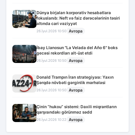
Dünya birjaları korporativ hesabatlara
fokuslanıb: Neft və faiz dərəcələrinin təsiri
altında cari vəziyyət
Avropa
26.İyul.2026 10:50
İbay Llanosun "La Velada del Año 6" boks
gecəsi rekordları alt-üst etdi
Avropa
26.İyul.2026 10:50
Donald Trampın İran strategiyası: Yaxın
Şərqdə növbəti gərginlik mərhələsi
Avropa
26.İyul.2026 10:50
Çinin “hukou” sistemi: Daxili miqrantların
qarşısındakı görünməz sədd
Avropa
26.İyul.2026 10:22