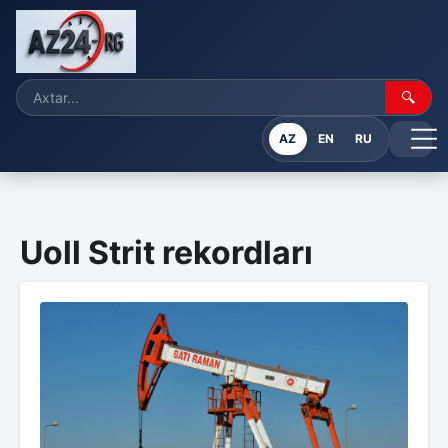
🔍
AZ
EN
RU
Uoll Strit rekordları