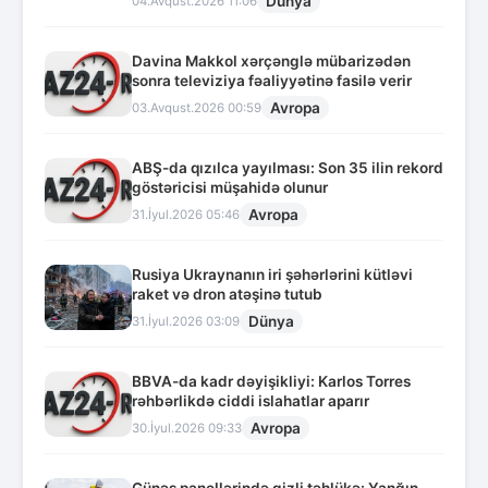
Dünya
04.Avqust.2026 11:06
Davina Makkol xərçənglə mübarizədən
sonra televiziya fəaliyyətinə fasilə verir
Avropa
03.Avqust.2026 00:59
ABŞ-da qızılca yayılması: Son 35 ilin rekord
göstəricisi müşahidə olunur
Avropa
31.İyul.2026 05:46
Rusiya Ukraynanın iri şəhərlərini kütləvi
raket və dron atəşinə tutub
Dünya
31.İyul.2026 03:09
BBVA-da kadr dəyişikliyi: Karlos Torres
rəhbərlikdə ciddi islahatlar aparır
Avropa
30.İyul.2026 09:33
Günəş panellərində gizli təhlükə: Yanğın