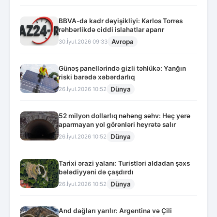
BBVA-da kadr dəyişikliyi: Karlos Torres
rəhbərlikdə ciddi islahatlar aparır
Avropa
30.İyul.2026 09:33
Günəş panellərində gizli təhlükə: Yanğın
riski barədə xəbərdarlıq
Dünya
26.İyul.2026 10:52
52 milyon dollarlıq nəhəng səhv: Heç yerə
aparmayan yol görənləri heyrətə salır
Dünya
26.İyul.2026 10:52
Tarixi ərazi yalanı: Turistləri aldadan şəxs
bələdiyyəni də çaşdırdı
Dünya
26.İyul.2026 10:52
And dağları yarılır: Argentina və Çili