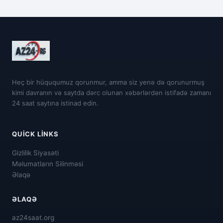
Heç bir hüququmuz qorunmur, amma siz yenə də qorunurmuş
kimi davranın və saytda dərc olunan xəbərlərdən istifadə zamanı
24 saat saytına istinad edin.
QUICK LINKS
Gizlilik Siyasəti
Məlumatların Silinməsi
Əlaqə
ƏLAQƏ
az24saat.org