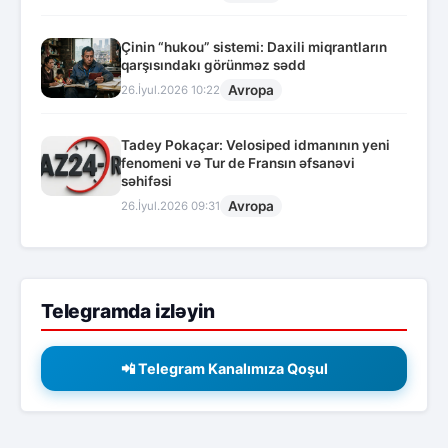
Çinin “hukou” sistemi: Daxili miqrantların
qarşısındakı görünməz sədd
Avropa
26.İyul.2026 10:22
Tadey Pokaçar: Velosiped idmanının yeni
fenomeni və Tur de Fransın əfsanəvi
səhifəsi
Avropa
26.İyul.2026 09:31
Telegramda izləyin
📲 Telegram Kanalımıza Qoşul