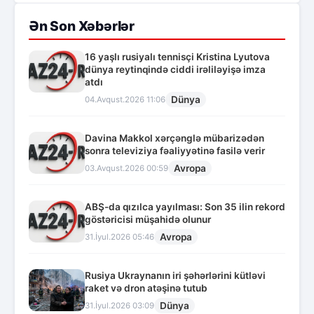
Ən Son Xəbərlər
16 yaşlı rusiyalı tennisçi Kristina Lyutova
dünya reytinqində ciddi irəliləyişə imza
atdı
Dünya
04.Avqust.2026 11:06
Davina Makkol xərçənglə mübarizədən
sonra televiziya fəaliyyətinə fasilə verir
Avropa
03.Avqust.2026 00:59
ABŞ-da qızılca yayılması: Son 35 ilin rekord
göstəricisi müşahidə olunur
Avropa
31.İyul.2026 05:46
Rusiya Ukraynanın iri şəhərlərini kütləvi
raket və dron atəşinə tutub
Dünya
31.İyul.2026 03:09