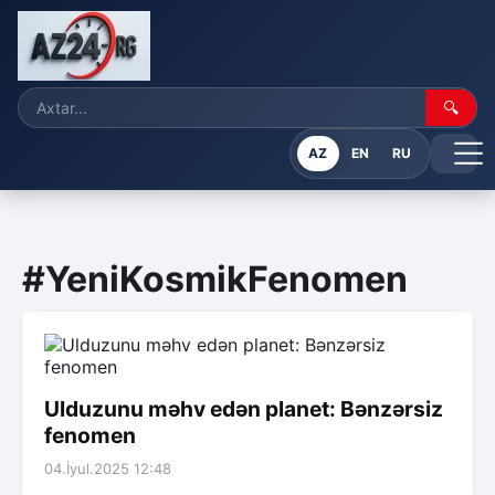
🔍
AZ
EN
RU
#YeniKosmikFenomen
Ulduzunu məhv edən planet: Bənzərsiz
fenomen
04.İyul.2025 12:48