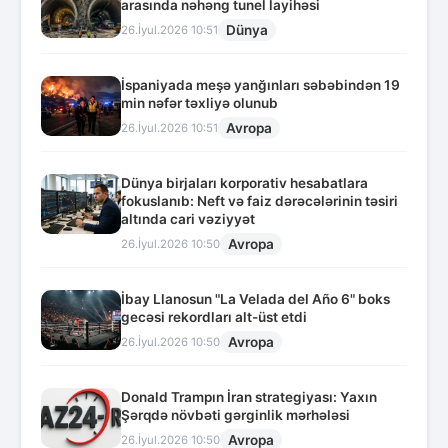
arasında nəhəng tunel layihəsi
Dünya
26.İyul.2026 10:51
İspaniyada meşə yanğınları səbəbindən 19
min nəfər təxliyə olunub
Avropa
26.İyul.2026 10:51
Dünya birjaları korporativ hesabatlara
fokuslanıb: Neft və faiz dərəcələrinin təsiri
altında cari vəziyyət
Avropa
26.İyul.2026 10:50
İbay Llanosun "La Velada del Año 6" boks
gecəsi rekordları alt-üst etdi
Avropa
26.İyul.2026 10:50
Donald Trampın İran strategiyası: Yaxın
Şərqdə növbəti gərginlik mərhələsi
Avropa
26.İyul.2026 10:50