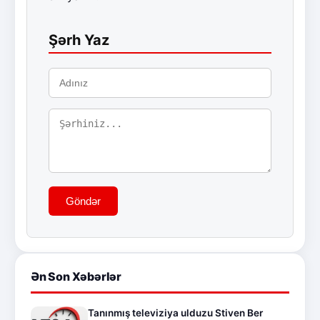
Şərh Yaz
Göndər
Ən Son Xəbərlər
Tanınmış televiziya ulduzu Stiven Ber