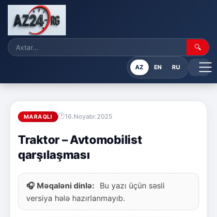
🔍
AZ
EN
RU
16.Noyabr.2025
MARAQLI
Traktor – Avtomobilist
qarşılaşması
🎧 Məqaləni dinlə:
Bu yazı üçün səsli
versiya hələ hazırlanmayıb.