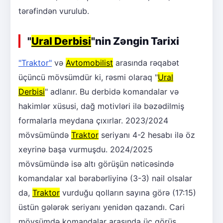
tərəfindən vurulub.
"
Ural Derbisi
"nin Zəngin Tarixi
"Traktor"
və
Avtomobilist
arasında rəqabət
üçüncü mövsümdür ki, rəsmi olaraq "
Ural
Derbisi
" adlanır. Bu derbidə komandalar və
hakimlər xüsusi, dağ motivləri ilə bəzədilmiş
formalarla meydana çıxırlar. 2023/2024
mövsümündə
Traktor
seriyanı 4-2 hesabı ilə öz
xeyrinə başa vurmuşdu. 2024/2025
mövsümündə isə altı görüşün nəticəsində
komandalar xal bərabərliyinə (3-3) nail olsalar
da,
Traktor
vurduğu qolların sayına görə (17:15)
üstün gələrək seriyanı yenidən qazandı. Cari
mövsümdə komandalar arasında üç görüş