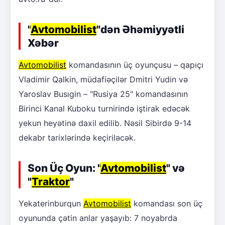
"
Avtomobilist
"dən Əhəmiyyətli
Xəbər
Avtomobilist
komandasının üç oyunçusu – qapıçı
Vladimir Qalkin, müdafiəçilər Dmitri Yudin və
Yaroslav Busıgin – "Rusiya 25" komandasının
Birinci Kanal Kuboku turnirində iştirak edəcək
yekun heyətinə daxil edilib. Nəsil Sibirdə 9-14
dekabr tarixlərində keçiriləcək.
Son Üç Oyun: "
Avtomobilist
" və
"
Traktor
"
Yekaterinburqun
Avtomobilist
komandası son üç
oyununda çətin anlar yaşayıb: 7 noyabrda