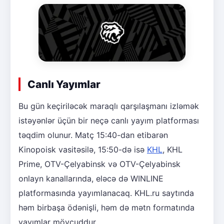
Canlı Yayımlar
Bu gün keçiriləcək maraqlı qarşılaşmanı izləmək
istəyənlər üçün bir neçə canlı yayım platforması
təqdim olunur. Matç 15:40-dan etibarən
Kinopoisk vasitəsilə, 15:50-də isə
KHL
, KHL
Prime, OTV-Çelyabinsk və OTV-Çelyabinsk
onlayn kanallarında, eləcə də WINLINE
platformasında yayımlanacaq. KHL.ru saytında
həm birbaşa ödənişli, həm də mətn formatında
yayımlar mövcuddur.