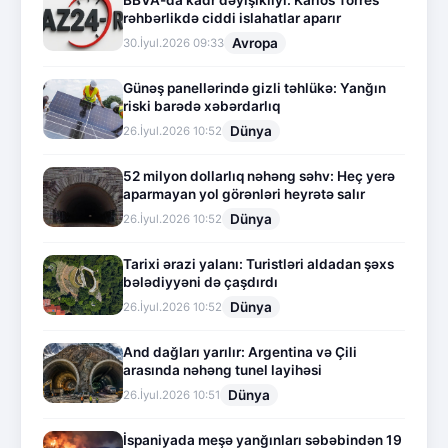
BBVA-da kadr dəyişikliyi: Karlos Torres
rəhbərlikdə ciddi islahatlar aparır
Avropa
30.İyul.2026 09:33
Günəş panellərində gizli təhlükə: Yanğın
riski barədə xəbərdarlıq
Dünya
26.İyul.2026 10:52
52 milyon dollarlıq nəhəng səhv: Heç yerə
aparmayan yol görənləri heyrətə salır
Dünya
26.İyul.2026 10:52
Tarixi ərazi yalanı: Turistləri aldadan şəxs
bələdiyyəni də çaşdırdı
Dünya
26.İyul.2026 10:52
And dağları yarılır: Argentina və Çili
arasında nəhəng tunel layihəsi
Dünya
26.İyul.2026 10:51
İspaniyada meşə yanğınları səbəbindən 19