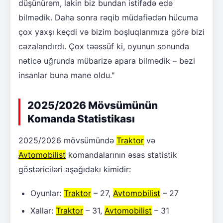
düşünürəm, lakin biz bundan istifadə edə
bilmədik. Daha sonra rəqib müdafiədən hücuma
çox yaxşı keçdi və bizim boşluqlarımıza görə bizi
cəzalandırdı. Çox təəssüf ki, oyunun sonunda
nəticə uğrunda mübarizə apara bilmədik – bəzi
insanlar buna mane oldu."
2025/2026 Mövsümünün
Komanda Statistikası
2025/2026 mövsümündə
Traktor
və
Avtomobilist
komandalarının əsas statistik
göstəriciləri aşağıdakı kimidir:
Oyunlar:
Traktor
– 27,
Avtomobilist
– 27
Xallar:
Traktor
– 31,
Avtomobilist
– 31