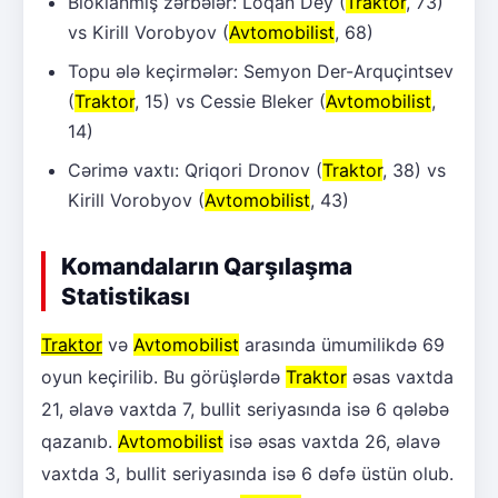
Bloklanmış zərbələr: Loqan Dey (
Traktor
, 73)
vs Kirill Vorobyov (
Avtomobilist
, 68)
Topu ələ keçirmələr: Semyon Der-Arquçintsev
(
Traktor
, 15) vs Cessie Bleker (
Avtomobilist
,
14)
Cərimə vaxtı: Qriqori Dronov (
Traktor
, 38) vs
Kirill Vorobyov (
Avtomobilist
, 43)
Komandaların Qarşılaşma
Statistikası
Traktor
və
Avtomobilist
arasında ümumilikdə 69
oyun keçirilib. Bu görüşlərdə
Traktor
əsas vaxtda
21, əlavə vaxtda 7, bullit seriyasında isə 6 qələbə
qazanıb.
Avtomobilist
isə əsas vaxtda 26, əlavə
vaxtda 3, bullit seriyasında isə 6 dəfə üstün olub.