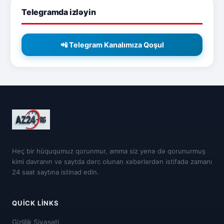
Telegramda izləyin
📲 Telegram Kanalımıza Qoşul
Heç bir hüququmuz qorunmur, amma siz yenə də qorunurmuş
kimi davranın və saytda dərc olunan xəbərlərdən istifadə zamanı
24 saat saytına istinad edin.
QUICK LINKS
Gizlilik Siyasəti