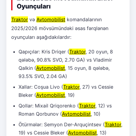
Oyunçuları
Traktor
və
Avtomobilist
komandalarının
2025/2026 mövsümündəki əsas fərqlənən
oyunçuları aşağıdakılardır:
Qapıçılar: Kris Driqer (
Traktor
, 20 oyun, 8
qələbə, 90.8% SVO, 2.70 GA) vs Vladimir
Qalkin (
Avtomobilist
, 15 oyun, 8 qələbə,
93.5% SVO, 2.04 GA)
Xallar: Coşua Livo (
Traktor
, 27) vs Cessie
Bleker (
Avtomobilist
, 19)
Qollar: Mixail Qriqorenko (
Traktor
, 12) vs
Roman Qorbunov (
Avtomobilist
, 10)
Ötürmələr: Semyon Der-Arquçintsev (
Traktor
,
19) vs Cessie Bleker (
Avtomobilist
, 13)