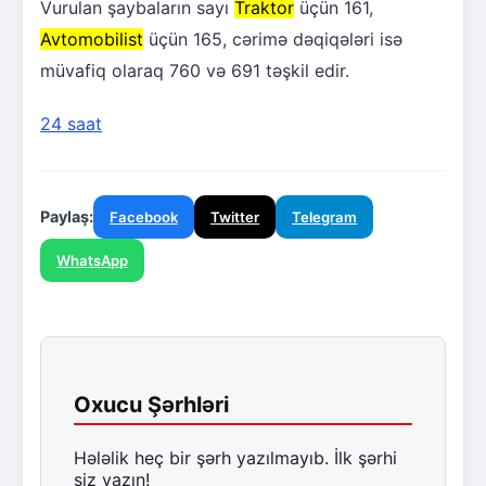
Vurulan şaybaların sayı
Traktor
üçün 161,
Avtomobilist
üçün 165, cərimə dəqiqələri isə
müvafiq olaraq 760 və 691 təşkil edir.
24 saat
Paylaş:
Facebook
Twitter
Telegram
WhatsApp
Oxucu Şərhləri
Hələlik heç bir şərh yazılmayıb. İlk şərhi
siz yazın!