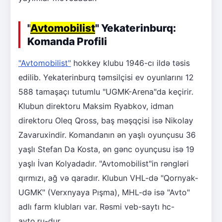
"
Avtomobilist
" Yekaterinburq:
Komanda Profili
"Avtomobilist"
hokkey klubu 1946-cı ildə təsis
edilib. Yekaterinburq təmsilçisi ev oyunlarını 12
588 tamaşaçı tutumlu "UGMK-Arena"da keçirir.
Klubun direktoru Maksim Ryabkov, idman
direktoru Oleq Qross, baş məşqçisi isə Nikolay
Zavaruxindir. Komandanın ən yaşlı oyunçusu 36
yaşlı Stefan Da Kosta, ən gənc oyunçusu isə 19
yaşlı İvan Kolyadadır. "Avtomobilist"in rəngləri
qırmızı, ağ və qaradır. Klubun VHL-də "Qornyak-
UGMK" (Verxnyaya Pışma), MHL-də isə "Avto"
adlı farm klubları var. Rəsmi veb-saytı hc-
avto.ru-dur.