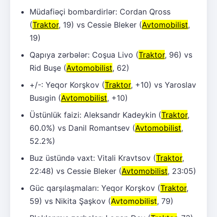
Müdafiəçi bombardirlər: Cordan Qross
(
Traktor
, 19) vs Cessie Bleker (
Avtomobilist
,
19)
Qapıya zərbələr: Coşua Livo (
Traktor
, 96) vs
Rid Buşe (
Avtomobilist
, 62)
+/-: Yeqor Korşkov (
Traktor
, +10) vs Yaroslav
Busıgin (
Avtomobilist
, +10)
Üstünlük faizi: Aleksandr Kadeykin (
Traktor
,
60.0%) vs Danil Romantsev (
Avtomobilist
,
52.2%)
Buz üstündə vaxt: Vitali Kravtsov (
Traktor
,
22:48) vs Cessie Bleker (
Avtomobilist
, 23:05)
Güc qarşılaşmaları: Yeqor Korşkov (
Traktor
,
59) vs Nikita Şaşkov (
Avtomobilist
, 79)