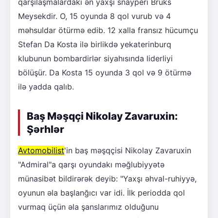
qarşılaşmalardakı ən yaxşı snayperi Bruks
Meysekdir. O, 15 oyunda 8 qol vurub və 4
məhsuldar ötürmə edib. 12 xalla fransız hücumçu
Stefan Da Kosta ilə birlikdə yekaterinburq
klubunun bombardirlər siyahısında liderliyi
bölüşür. Da Kosta 15 oyunda 3 qol və 9 ötürmə
ilə yadda qalıb.
Baş Məşqçi Nikolay Zavaruxin:
Şərhlər
Avtomobilist
'in baş məşqçisi Nikolay Zavaruxin
"Admiral"a qarşı oyundakı məğlubiyyətə
münasibət bildirərək deyib: "Yaxşı əhval-ruhiyyə,
oyunun əla başlanğıcı var idi. İlk periodda qol
vurmaq üçün əla şanslarımız olduğunu