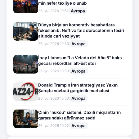
min nəfər təxliyə olunub
Avropa
26.İyul.2026 10:51
Dünya birjaları korporativ hesabatlara
fokuslanıb: Neft və faiz dərəcələrinin təsiri
altında cari vəziyyət
Avropa
26.İyul.2026 10:50
İbay Llanosun "La Velada del Año 6" boks
gecəsi rekordları alt-üst etdi
Avropa
26.İyul.2026 10:50
Donald Trampın İran strategiyası: Yaxın
Şərqdə növbəti gərginlik mərhələsi
Avropa
26.İyul.2026 10:50
Çinin “hukou” sistemi: Daxili miqrantların
qarşısındakı görünməz sədd
Avropa
26.İyul.2026 10:22