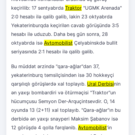
keçirilib: 17 sentyabrda
Traktor
"UGMK Arenada"
2:0 hesabı ilə qalib gəlib, lakin 23 oktyabrda
Yekaterinburqda keçirilən cavab görüşündə 3:5
hesabı ilə uduzub. Daha beş gün sonra, 28
oktyabrda isə
Avtomobilist
Çelyabinskdə bullit
seriyasında 2:1 hesabı ilə qalib gəlib.
Bu müddət ərzində "qara-ağlar"dan 37,
yekaterinburq təmsilçisindən isə 30 hokkeyçi
qarşılıqlı görüşlərdə xal toplayıb.
Ural Derbisi
nin
ən yaxşı bombardiri və ötürməçisi "Traktor"un
hücumçusu Semyon Der-Arquçintsevdir. O, 14
oyunda 13 (2+11) xal toplayıb. "Qara-ağlar"ın bu
derbidə ən yaxşı snayperi Maksim Şabanov isə
12 görüşdə 4 qolla fərqlənib.
Avtomobilist
'in