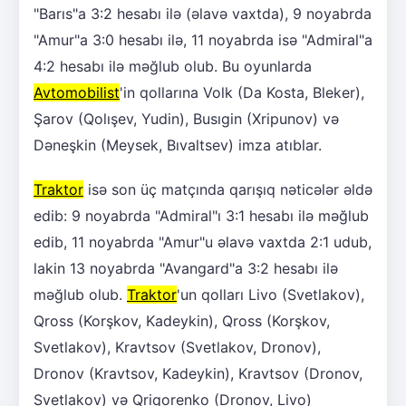
"Barıs"a 3:2 hesabı ilə (əlavə vaxtda), 9 noyabrda
"Amur"a 3:0 hesabı ilə, 11 noyabrda isə "Admiral"a
4:2 hesabı ilə məğlub olub. Bu oyunlarda
Avtomobilist
'in qollarına Volk (Da Kosta, Bleker),
Şarov (Qolışev, Yudin), Busıgin (Xripunov) və
Dəneşkin (Meysek, Bıvaltsev) imza atıblar.
Traktor
isə son üç matçında qarışıq nəticələr əldə
edib: 9 noyabrda "Admiral"ı 3:1 hesabı ilə məğlub
edib, 11 noyabrda "Amur"u əlavə vaxtda 2:1 udub,
lakin 13 noyabrda "Avangard"a 3:2 hesabı ilə
məğlub olub.
Traktor
'un qolları Livo (Svetlakov),
Qross (Korşkov, Kadeykin), Qross (Korşkov,
Svetlakov), Kravtsov (Svetlakov, Dronov),
Dronov (Kravtsov, Kadeykin), Kravtsov (Dronov,
Svetlakov) və Qriqorenko (Dronov, Livo)