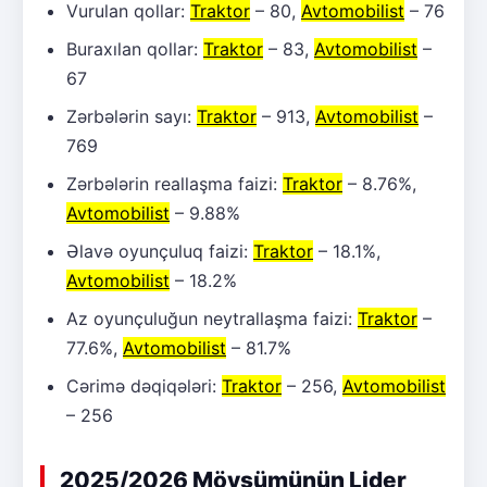
Vurulan qollar:
Traktor
– 80,
Avtomobilist
– 76
Buraxılan qollar:
Traktor
– 83,
Avtomobilist
–
67
Zərbələrin sayı:
Traktor
– 913,
Avtomobilist
–
769
Zərbələrin reallaşma faizi:
Traktor
– 8.76%,
Avtomobilist
– 9.88%
Əlavə oyunçuluq faizi:
Traktor
– 18.1%,
Avtomobilist
– 18.2%
Az oyunçuluğun neytrallaşma faizi:
Traktor
–
77.6%,
Avtomobilist
– 81.7%
Cərimə dəqiqələri:
Traktor
– 256,
Avtomobilist
– 256
2025/2026 Mövsümünün Lider