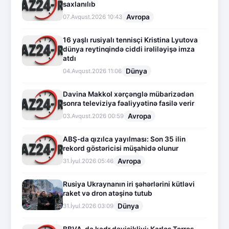
saxlanılıb
Avropa
07.Avqust.2026 10:43
16 yaşlı rusiyalı tennisçi Kristina Lyutova
dünya reytinqində ciddi irəliləyişə imza
atdı
Dünya
04.Avqust.2026 11:06
Davina Makkol xərçənglə mübarizədən
sonra televiziya fəaliyyətinə fasilə verir
Avropa
03.Avqust.2026 00:59
ABŞ-da qızılca yayılması: Son 35 ilin
rekord göstəricisi müşahidə olunur
Avropa
31.İyul.2026 05:46
Rusiya Ukraynanın iri şəhərlərini kütləvi
raket və dron atəşinə tutub
Dünya
31.İyul.2026 03:09