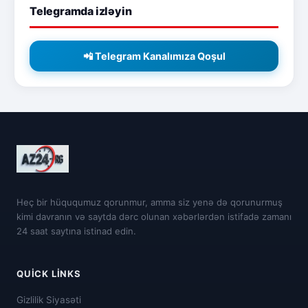
Telegramda izləyin
📲 Telegram Kanalımıza Qoşul
Heç bir hüququmuz qorunmur, amma siz yenə də qorunurmuş
kimi davranın və saytda dərc olunan xəbərlərdən istifadə zamanı
24 saat saytına istinad edin.
QUICK LINKS
Gizlilik Siyasəti