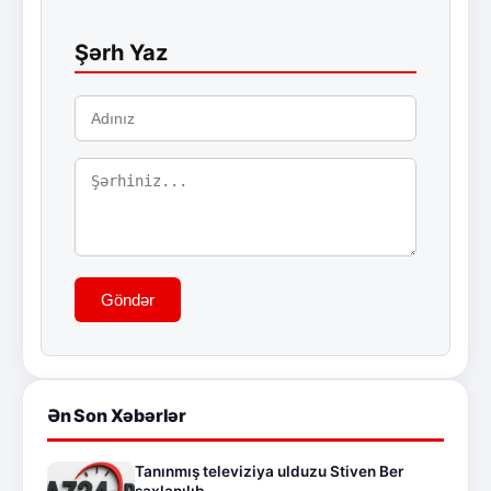
Şərh Yaz
Göndər
Ən Son Xəbərlər
Tanınmış televiziya ulduzu Stiven Ber