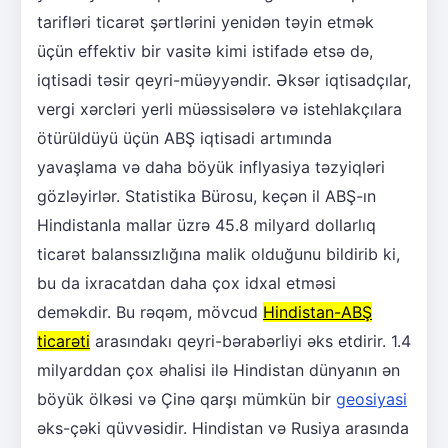
tarifləri ticarət şərtlərini yenidən təyin etmək
üçün effektiv bir vasitə kimi istifadə etsə də,
iqtisadi təsir qeyri-müəyyəndir. Əksər iqtisadçılar,
vergi xərcləri yerli müəssisələrə və istehlakçılara
ötürüldüyü üçün ABŞ iqtisadi artımında
yavaşlama və daha böyük inflyasiya təzyiqləri
gözləyirlər. Statistika Bürosu, keçən il ABŞ-ın
Hindistanla mallar üzrə 45.8 milyard dollarlıq
ticarət balanssızlığına malik olduğunu bildirib ki,
bu da ixracatdan daha çox idxal etməsi
deməkdir. Bu rəqəm, mövcud
Hindistan-ABŞ
ticarəti
arasındakı qeyri-bərabərliyi əks etdirir. 1.4
milyarddan çox əhalisi ilə Hindistan dünyanın ən
böyük ölkəsi və Çinə qarşı mümkün bir
geosiyasi
əks-çəki qüvvəsidir. Hindistan və Rusiya arasında