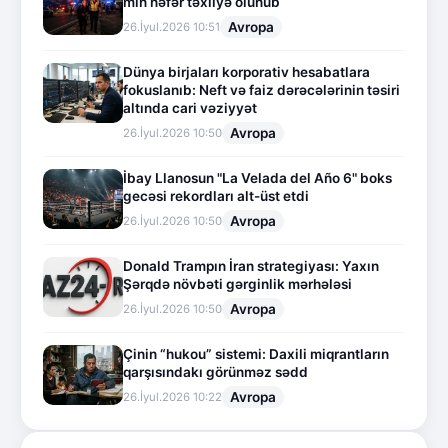
min nəfər təxliyə olunub
Avropa
26.İyul.2026 10:51
Dünya birjaları korporativ hesabatlara
fokuslanıb: Neft və faiz dərəcələrinin təsiri
altında cari vəziyyət
Avropa
26.İyul.2026 10:50
İbay Llanosun "La Velada del Año 6" boks
gecəsi rekordları alt-üst etdi
Avropa
26.İyul.2026 10:50
Donald Trampın İran strategiyası: Yaxın
Şərqdə növbəti gərginlik mərhələsi
Avropa
26.İyul.2026 10:50
Çinin “hukou” sistemi: Daxili miqrantların
qarşısındakı görünməz sədd
Avropa
26.İyul.2026 10:22