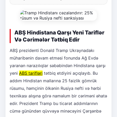
ABŞ Hindistana Qarşı Yeni Tariflər
Və Cərimələr Tətbiq Edir
ABŞ prezidenti Donald Tramp Ukraynadakı
müharibənin davam etməsi fonunda Ağ Evdə
yaranan narazılıqlar səbəbindən Hindistana qarşı
yeni
ABŞ tarifləri
tətbiq etdiyini açıqlayıb. Bu
addım Hindistan mallarına 25 faizlik gömrük
rüsumu, həmçinin ölkənin Rusiya nefti və hərbi
texnikası alışına görə naməlum bir cəriməni əhatə
edir. Prezident Tramp bu ticarət addımlarının
cümə günündən qüvvəyə minəcəyini Çərşənbə