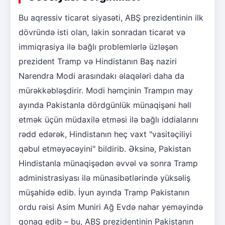
Bu aqressiv ticarət siyasəti, ABŞ prezidentinin ilk
dövründə isti olan, lakin sonradan ticarət və
immiqrasiya ilə bağlı problemlərlə üzləşən
prezident Tramp və Hindistanın Baş naziri
Narendra Modi arasındakı əlaqələri daha da
mürəkkəbləşdirir. Modi həmçinin Trampın may
ayında Pakistanla dördgünlük münaqişəni həll
etmək üçün müdaxilə etməsi ilə bağlı iddialarını
rədd edərək, Hindistanın heç vaxt "vasitəçiliyi
qəbul etməyəcəyini" bildirib. Əksinə, Pakistan
Hindistanla münaqişədən əvvəl və sonra Tramp
administrasiyası ilə münasibətlərində yüksəliş
müşahidə edib. İyun ayında Tramp Pakistanın
ordu rəisi Asim Muniri Ağ Evdə nahar yeməyində
qonaq edib – bu, ABŞ prezidentinin Pakistanın