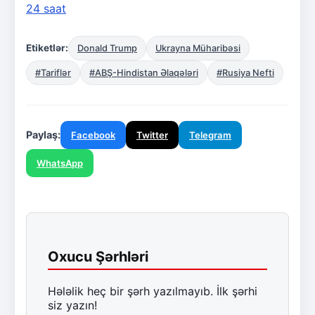
24 saat
Etiketlər:
Donald Trump
Ukrayna Müharibəsi
#Tariflər
#ABŞ-Hindistan Əlaqələri
#Rusiya Nefti
Paylaş:
Facebook
Twitter
Telegram
WhatsApp
Oxucu Şərhləri
Hələlik heç bir şərh yazılmayıb. İlk şərhi
siz yazın!