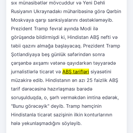
sıx münasibətlər mövcuddur və Yeni Dehli
Rusiyanın Ukraynadakı müharibəsinə görə Qərbin
Moskvaya qarşı sanksiyalarını dəstəkləməyib.
Prezident Tramp fevral ayında Modi ilə
görüşəndə bildirmişdi ki, Hindistan ABŞ nefti və
təbii qazını almağa başlayacaq. Prezident Tramp
Şotlandiyaya beş günlük səfərindən sonra
çərşənbə axşamı vətənə qayıdarkən təyyarədə
jurnalistlərlə ticarət və
ABŞ tarifləri
siyasətini
müzakirə edib. Hindistanın ən azı 25 faizlik ABŞ
tarif dərəcəsinə hazırlaşması barədə
soruşulduqda, o, şərh verməkdən imtina edərək,
"Bunu görəcəyik" deyib. Tramp həmçinin
Hindistanla ticarət sazişinin ilkin konturlarının
hələ yekunlaşmadığını söyləyib.