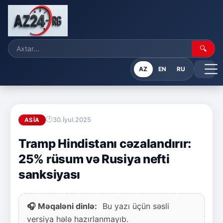
🔍
AZ
EN
RU
30.İyul.2025
ASIA
Tramp Hindistanı cəzalandırır:
25% rüsum və Rusiya nefti
sanksiyası
🎧 Məqaləni dinlə:
Bu yazı üçün səsli
versiya hələ hazırlanmayıb.