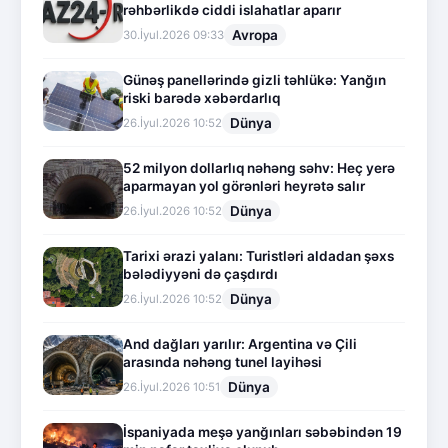
rəhbərlikdə ciddi islahatlar aparır
Avropa
30.İyul.2026 09:33
Günəş panellərində gizli təhlükə: Yanğın
riski barədə xəbərdarlıq
Dünya
26.İyul.2026 10:52
52 milyon dollarlıq nəhəng səhv: Heç yerə
aparmayan yol görənləri heyrətə salır
Dünya
26.İyul.2026 10:52
Tarixi ərazi yalanı: Turistləri aldadan şəxs
bələdiyyəni də çaşdırdı
Dünya
26.İyul.2026 10:52
And dağları yarılır: Argentina və Çili
arasında nəhəng tunel layihəsi
Dünya
26.İyul.2026 10:51
İspaniyada meşə yanğınları səbəbindən 19