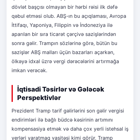
dövlət başçısı olmayan bir hərbi rəisi ilk dəfə
qəbul etməsi olub. ABŞ-ın bu açıqlaması, Avropa
İttifaqı, Yaponiya, Filippin və İndoneziya ilə
aparılan bir sıra ticarət çərçivə sazişlərindən
sonra gəlir. Trampın sözlərinə görə, bütün bu
sazişlər ABŞ malları üçün bazarları açarkən,
ölkəyə idxal üzrə vergi dərəcələrini artırmağa
imkan verəcək.
İqtisadi Təsirlər və Gələcək
Perspektivlər
Prezident Tramp tarif gəlirlərini son gəlir vergisi
endirimləri ilə bağlı büdcə kəsirinin artımını
kompensasiya etmək və daha çox yerli istehsal iş
yerləri yaratmaq vasitəsi kimi görür. Tramp