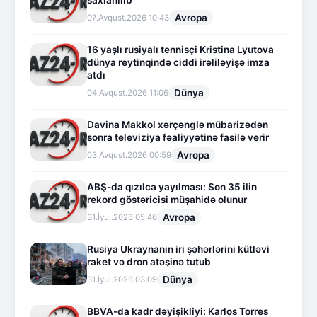
saxlanılıb
Avropa
07.Avqust.2026 10:43
16 yaşlı rusiyalı tennisçi Kristina Lyutova
dünya reytinqində ciddi irəliləyişə imza
atdı
Dünya
04.Avqust.2026 11:06
Davina Makkol xərçənglə mübarizədən
sonra televiziya fəaliyyətinə fasilə verir
Avropa
03.Avqust.2026 00:59
ABŞ-da qızılca yayılması: Son 35 ilin
rekord göstəricisi müşahidə olunur
Avropa
31.İyul.2026 05:46
Rusiya Ukraynanın iri şəhərlərini kütləvi
raket və dron atəşinə tutub
Dünya
31.İyul.2026 03:09
BBVA-da kadr dəyişikliyi: Karlos Torres