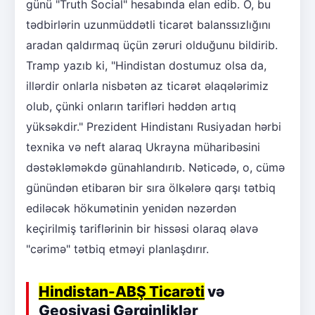
günü "Truth Social" hesabında elan edib. O, bu
tədbirlərin uzunmüddətli ticarət balanssızlığını
aradan qaldırmaq üçün zəruri olduğunu bildirib.
Tramp yazıb ki, "Hindistan dostumuz olsa da,
illərdir onlarla nisbətən az ticarət əlaqələrimiz
olub, çünki onların tarifləri həddən artıq
yüksəkdir." Prezident Hindistanı Rusiyadan hərbi
texnika və neft alaraq Ukrayna müharibəsini
dəstəkləməkdə günahlandırıb. Nəticədə, o, cümə
günündən etibarən bir sıra ölkələrə qarşı tətbiq
ediləcək hökumətinin yenidən nəzərdən
keçirilmiş tariflərinin bir hissəsi olaraq əlavə
"cərimə" tətbiq etməyi planlaşdırır.
Hindistan-ABŞ Ticarəti
və
Geosiyasi Gərginliklər