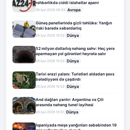
rəhbərlikdə ciddi islahatlar aparır
Avropa
30.İyul.2026 09:33
Günəş panellərində gizli təhlükə: Yanğın
riski barədə xəbərdarlıq
Dünya
26.İyul.2026 10:52
52 milyon dollarlıq nəhəng səhv: Heç yerə
aparmayan yol görənləri heyrətə salır
Dünya
26.İyul.2026 10:52
Tarixi ərazi yalanı: Turistləri aldadan şəxs
bələdiyyəni də çaşdırdı
Dünya
26.İyul.2026 10:52
And dağları yarılır: Argentina və Çili
arasında nəhəng tunel layihəsi
Dünya
26.İyul.2026 10:51
İspaniyada meşə yanğınları səbəbindən 19