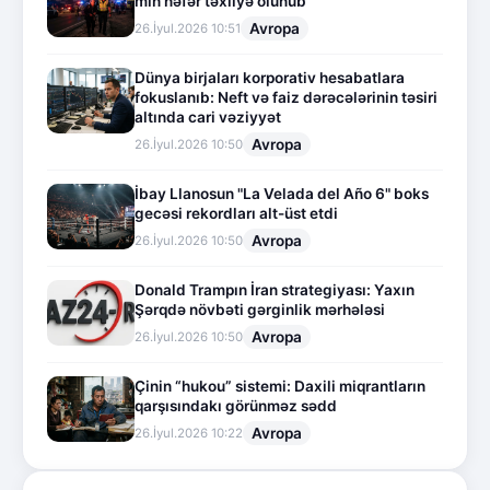
min nəfər təxliyə olunub
Avropa
26.İyul.2026 10:51
Dünya birjaları korporativ hesabatlara
fokuslanıb: Neft və faiz dərəcələrinin təsiri
altında cari vəziyyət
Avropa
26.İyul.2026 10:50
İbay Llanosun "La Velada del Año 6" boks
gecəsi rekordları alt-üst etdi
Avropa
26.İyul.2026 10:50
Donald Trampın İran strategiyası: Yaxın
Şərqdə növbəti gərginlik mərhələsi
Avropa
26.İyul.2026 10:50
Çinin “hukou” sistemi: Daxili miqrantların
qarşısındakı görünməz sədd
Avropa
26.İyul.2026 10:22