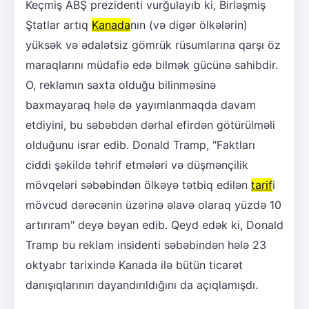
Keçmiş ABŞ prezidenti vurğulayıb ki, Birləşmiş
Ştatlar artıq
Kanada
nın (və digər ölkələrin)
yüksək və ədalətsiz gömrük rüsumlarına qarşı öz
maraqlarını müdafiə edə bilmək gücünə sahibdir.
O, reklamın saxta olduğu bilinməsinə
baxmayaraq hələ də yayımlanmaqda davam
etdiyini, bu səbəbdən dərhal efirdən götürülməli
olduğunu israr edib. Donald Tramp, "Faktları
ciddi şəkildə təhrif etmələri və düşmənçilik
mövqeləri səbəbindən ölkəyə tətbiq edilən
tarif
i
mövcud dərəcənin üzərinə əlavə olaraq yüzdə 10
artırıram" deyə bəyan edib. Qeyd edək ki, Donald
Tramp bu reklam insidenti səbəbindən hələ 23
oktyabr tarixində Kanada ilə bütün ticarət
danışıqlarının dayandırıldığını da açıqlamışdı.