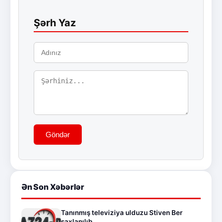
Şərh Yaz
Göndər
Ən Son Xəbərlər
Tanınmış televiziya ulduzu Stiven Ber
saxlanılıb