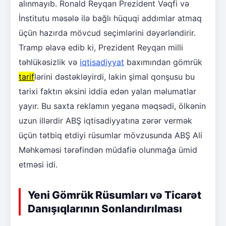
alınmayıb. Ronald Reyqan Prezident Vəqfi və
İnstitutu məsələ ilə bağlı hüquqi addımlar atmaq
üçün hazırda mövcud seçimlərini dəyərləndirir.
Tramp əlavə edib ki, Prezident Reyqan milli
təhlükəsizlik və
iqtisadiyyat
baxımından gömrük
tarif
lərini dəstəkləyirdi, lakin şimal qonşusu bu
tarixi faktın əksini iddia edən yalan məlumatlar
yayır. Bu saxta reklamın yeganə məqsədi, ölkənin
uzun illərdir ABŞ iqtisadiyyatına zərər vermək
üçün tətbiq etdiyi rüsumlar mövzusunda ABŞ Ali
Məhkəməsi tərəfindən müdafiə olunmağa ümid
etməsi idi.
Yeni Gömrük Rüsumları və Ticarət
Danışıqlarının Sonlandırılması