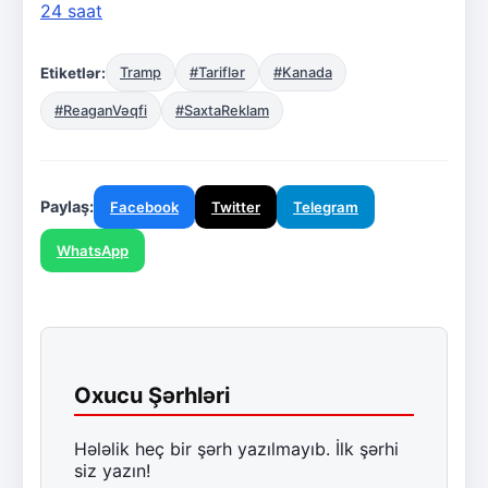
24 saat
Etiketlər:
Tramp
#Tariflər
#Kanada
#ReaganVəqfi
#SaxtaReklam
Paylaş:
Facebook
Twitter
Telegram
WhatsApp
Oxucu Şərhləri
Hələlik heç bir şərh yazılmayıb. İlk şərhi
siz yazın!