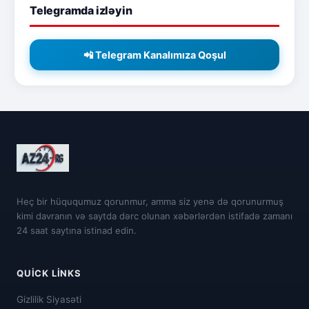
Telegramda izləyin
📲 Telegram Kanalımıza Qoşul
Heç bir hüququmuz qorunmur, amma siz yenə də qorunurmuş
kimi davranın və saytda dərc olunan xəbərlərdən istifadə zamanı
24 saat saytına istinad edin.
QUICK LINKS
Gizlilik Siyasəti