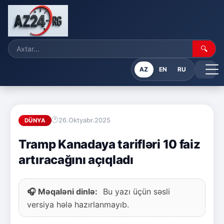
🔍
AZ
EN
RU
26.Oktyabr.2025
DÜNYA
Tramp Kanadaya tarifləri 10 faiz
artıracağını açıqladı
🎧 Məqaləni dinlə:
Bu yazı üçün səsli
versiya hələ hazırlanmayıb.