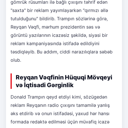
gömrük rüsumları ilə bağlı çıxışını təhrif edən
"saxta" bir reklam yayımlayarkən "qırmızı əllə
tutulduğunu" bildirib. Trampın sözlərinə görə,
Reyqan Vəqfi, mərhum prezidentin səs və
görüntü yazılarının icazəsiz şəkildə, siyasi bir
reklam kampaniyasında istifadə edildiyini
təsdiqləyib. Bu addım, ciddi narazılıqlara səbəb
olub.
Reyqan Vəqfinin Hüquqi Mövqeyi
və İqtisadi Gərginlik
Donald Trampın qeyd etdiyi kimi, sözügedən
reklam Reyqanın radio çıxışını tamamilə yanlış
əks etdirib və onun istifadəsi, yaxud hər hansı
formada redaktə edilməsi üçün müvafiq icazə