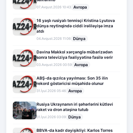
Avropa
07.Avqust.2026 10:43
16 yaşlı rusiyalı tennisçi Kristina Lyutova
dünya reytinqində ciddi irəliləyişə imza
atdı
Dünya
04.Avqust.2026 11:06
Davina Makkol xərçənglə mübarizədən
sonra televiziya fəaliyyətinə fasilə verir
Avropa
03.Avqust.2026 00:59
ABŞ-da qızılca yayılması: Son 35 ilin
rekord göstəricisi müşahidə olunur
Avropa
31.İyul.2026 05:46
Rusiya Ukraynanın iri şəhərlərini kütləvi
raket və dron atəşinə tutub
Dünya
31.İyul.2026 03:09
BBVA-da kadr dəyişikliyi: Karlos Torres