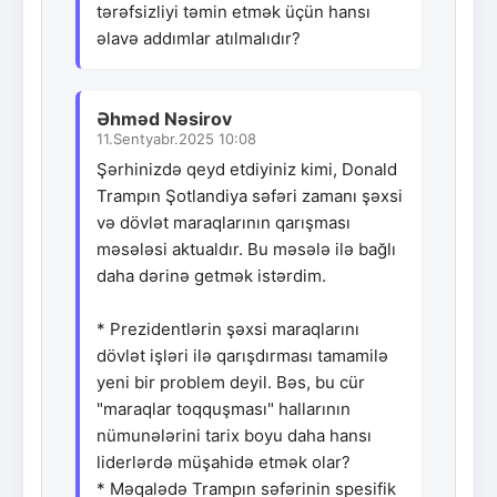
tərəfsizliyi təmin etmək üçün hansı
əlavə addımlar atılmalıdır?
Əhməd Nəsirov
11.Sentyabr.2025 10:08
Şərhinizdə qeyd etdiyiniz kimi, Donald
Trampın Şotlandiya səfəri zamanı şəxsi
və dövlət maraqlarının qarışması
məsələsi aktualdır. Bu məsələ ilə bağlı
daha dərinə getmək istərdim.
* Prezidentlərin şəxsi maraqlarını
dövlət işləri ilə qarışdırması tamamilə
yeni bir problem deyil. Bəs, bu cür
"maraqlar toqquşması" hallarının
nümunələrini tarix boyu daha hansı
liderlərdə müşahidə etmək olar?
* Məqalədə Trampın səfərinin spesifik