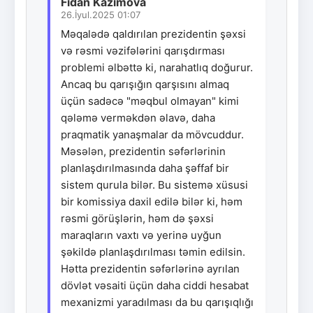
Fidan Kazımova
26.İyul.2025 01:07
Məqalədə qaldırılan prezidentin şəxsi
və rəsmi vəzifələrini qarışdırması
problemi əlbəttə ki, narahatlıq doğurur.
Ancaq bu qarışığın qarşısını almaq
üçün sadəcə "məqbul olmayan" kimi
qələmə verməkdən əlavə, daha
praqmatik yanaşmalar da mövcuddur.
Məsələn, prezidentin səfərlərinin
planlaşdırılmasında daha şəffaf bir
sistem qurula bilər. Bu sistemə xüsusi
bir komissiya daxil edilə bilər ki, həm
rəsmi görüşlərin, həm də şəxsi
maraqların vaxtı və yerinə uyğun
şəkildə planlaşdırılması təmin edilsin.
Hətta prezidentin səfərlərinə ayrılan
dövlət vəsaiti üçün daha ciddi hesabat
mexanizmi yaradılması da bu qarışıqlığı