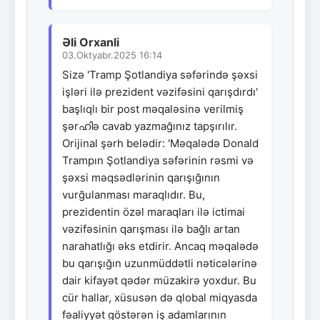
Əli Orxanli
03.Oktyabr.2025 16:14
Sizə 'Tramp Şotlandiya səfərində şəxsi
işləri ilə prezident vəzifəsini qarışdırdı'
başlıqlı bir post məqaləsinə verilmiş
şərഹിə cavab yazmağınız tapşırılır.
Orijinal şərh belədir: 'Məqalədə Donald
Trampın Şotlandiya səfərinin rəsmi və
şəxsi məqsədlərinin qarışığının
vurğulanması maraqlıdır. Bu,
prezidentin özəl maraqları ilə ictimai
vəzifəsinin qarışması ilə bağlı artan
narahatlığı əks etdirir. Ancaq məqalədə
bu qarışığın uzunmüddətli nəticələrinə
dair kifayət qədər müzakirə yoxdur. Bu
cür hallar, xüsusən də qlobal miqyasda
fəaliyyət göstərən iş adamlarının