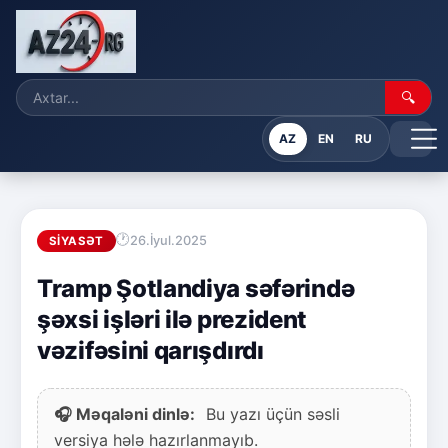
🔍
AZ
EN
RU
26.İyul.2025
SIYASƏT
Tramp Şotlandiya səfərində
şəxsi işləri ilə prezident
vəzifəsini qarışdırdı
🎧 Məqaləni dinlə:
Bu yazı üçün səsli
versiya hələ hazırlanmayıb.