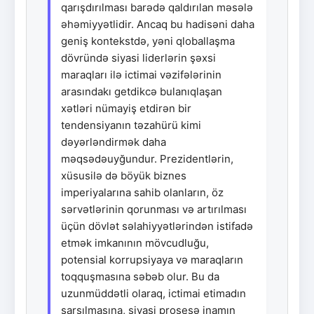
qarışdırılması barədə qaldırılan məsələ
əhəmiyyətlidir. Ancaq bu hadisəni daha
geniş kontekstdə, yəni qloballaşma
dövründə siyasi liderlərin şəxsi
maraqları ilə ictimai vəzifələrinin
arasındakı getdikcə bulanıqlaşan
xətləri nümayiş etdirən bir
tendensiyanın təzahürü kimi
dəyərləndirmək daha
məqsədəuyğundur. Prezidentlərin,
xüsusilə də böyük biznes
imperiyalarına sahib olanların, öz
sərvətlərinin qorunması və artırılması
üçün dövlət səlahiyyətlərindən istifadə
etmək imkanının mövcudluğu,
potensial korrupsiyaya və maraqların
toqquşmasına səbəb olur. Bu da
uzunmüddətli olaraq, ictimai etimadın
sarsılmasına, siyasi prosesə inamın