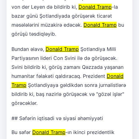
von der Leyen də bildirib ki,
Donald Tramp
-la
bazar günü Şotlandiyada görüşərək ticarət
məsələlərini müzakirə edəcək.
Donald Tramp
bu
görüşü təsdiqləyib.
Bundan əlavə,
Donald Tramp
Şotlandiya Milli
Partiyasının lideri Con Svini ilə də görüşəcək.
Svini bildirib ki, görüş zamanı Qəzzada yaşanan
humanitar fəlakəti qaldıracaq. Prezident
Donald
Tramp
Şotlandiyaya gəldikdən sonra jurnalistlərə
bildirib ki, baş nazirlə görüşəcək və "gözəl işlər"
görəcəklər.
## Səfərin iqtisadi və siyasi əhəmiyyəti
Bu səfər
Donald Tramp
-ın ikinci prezidentlik