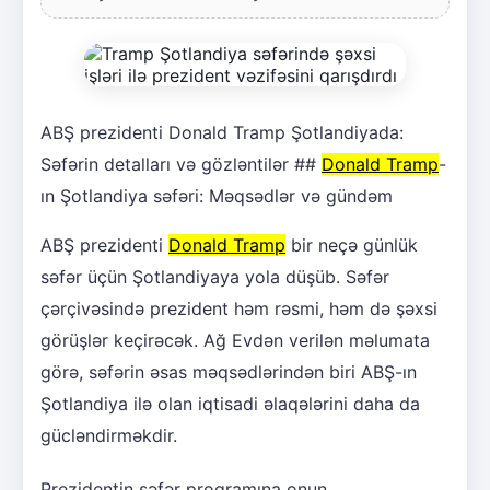
ABŞ prezidenti Donald Tramp Şotlandiyada:
Səfərin detalları və gözləntilər ##
Donald Tramp
-
ın Şotlandiya səfəri: Məqsədlər və gündəm
ABŞ prezidenti
Donald Tramp
bir neçə günlük
səfər üçün Şotlandiyaya yola düşüb. Səfər
çərçivəsində prezident həm rəsmi, həm də şəxsi
görüşlər keçirəcək. Ağ Evdən verilən məlumata
görə, səfərin əsas məqsədlərindən biri ABŞ-ın
Şotlandiya ilə olan iqtisadi əlaqələrini daha da
gücləndirməkdir.
Prezidentin səfər proqramına onun