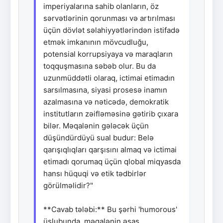
imperiyalarına sahib olanların, öz
sərvətlərinin qorunması və artırılması
üçün dövlət səlahiyyətlərindən istifadə
etmək imkanının mövcudluğu,
potensial korrupsiyaya və maraqların
toqquşmasına səbəb olur. Bu da
uzunmüddətli olaraq, ictimai etimadın
sarsılmasına, siyasi prosesə inamın
azalmasına və nəticədə, demokratik
institutların zəifləməsinə gətirib çıxara
bilər. Məqalənin gələcək üçün
düşündürdüyü sual budur: Belə
qarışıqlıqları qarşısını almaq və ictimai
etimadı qorumaq üçün qlobal miqyasda
hansı hüquqi və etik tədbirlər
görülməlidir?"
**Cavab tələbi:** Bu şərhi 'humorous'
üslubunda, məqalənin əsas