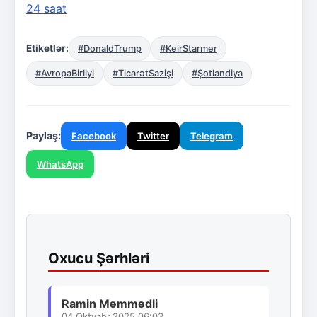
24 saat
Etiketlər:
#DonaldTrump
#KeirStarmer
#AvropaBirliyi
#TicarətSazişi
#Şotlandiya
Paylaş:
Facebook
Twitter
Telegram
WhatsApp
Oxucu Şərhləri
Ramin Məmmədli
04.Oktyabr.2025 06:03