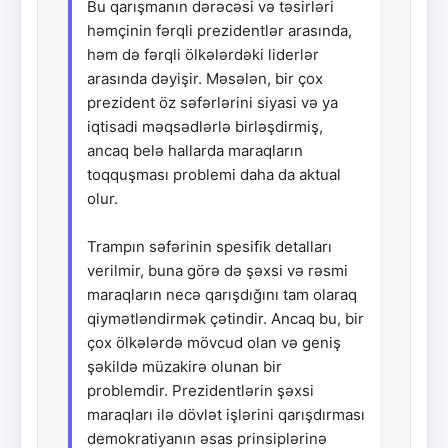
Bu qarışmanın dərəcəsi və təsirləri
həmçinin fərqli prezidentlər arasında,
həm də fərqli ölkələrdəki liderlər
arasında dəyişir. Məsələn, bir çox
prezident öz səfərlərini siyasi və ya
iqtisadi məqsədlərlə birləşdirmiş,
ancaq belə hallarda maraqların
toqquşması problemi daha da aktual
olur.
Trampın səfərinin spesifik detalları
verilmir, buna görə də şəxsi və rəsmi
maraqların necə qarışdığını tam olaraq
qiymətləndirmək çətindir. Ancaq bu, bir
çox ölkələrdə mövcud olan və geniş
şəkildə müzakirə olunan bir
problemdir. Prezidentlərin şəxsi
maraqları ilə dövlət işlərini qarışdırması
demokratiyanın əsas prinsiplərinə