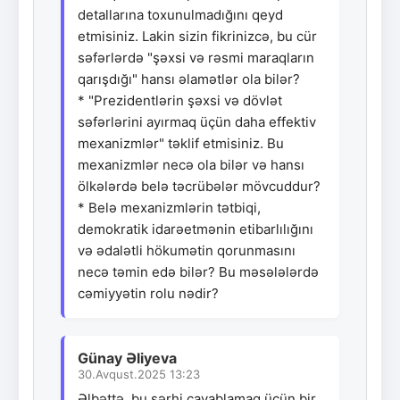
detallarına toxunulmadığını qeyd
etmisiniz. Lakin sizin fikrinizcə, bu cür
səfərlərdə "şəxsi və rəsmi maraqların
qarışdığı" hansı əlamətlər ola bilər?
* "Prezidentlərin şəxsi və dövlət
səfərlərini ayırmaq üçün daha effektiv
mexanizmlər" təklif etmisiniz. Bu
mexanizmlər necə ola bilər və hansı
ölkələrdə belə təcrübələr mövcuddur?
* Belə mexanizmlərin tətbiqi,
demokratik idarəetmənin etibarlılığını
və ədalətli hökumətin qorunmasını
necə təmin edə bilər? Bu məsələlərdə
cəmiyyətin rolu nədir?
Günay Əliyeva
30.Avqust.2025 13:23
Əlbəttə, bu şərhi cavablamaq üçün bir