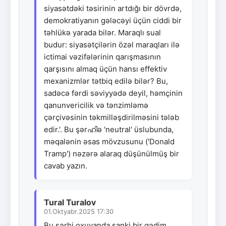
siyasətdəki təsirinin artdığı bir dövrdə,
demokratiyanın gələcəyi üçün ciddi bir
təhlükə yarada bilər. Maraqlı sual
budur: siyasətçilərin özəl maraqları ilə
ictimai vəzifələrinin qarışmasının
qarşısını almaq üçün hansı effektiv
mexanizmlər tətbiq edilə bilər? Bu,
sadəcə fərdi səviyyədə deyil, həmçinin
qanunvericilik və tənzimləmə
çərçivəsinin təkmilləşdirilməsini tələb
edir.'. Bu şərഹിə 'neutral' üslubunda,
məqalənin əsas mövzusunu ('Donald
Tramp') nəzərə alaraq düşünülmüş bir
cavab yazın.
Tural Turalov
01.Oktyabr.2025 17:30
Bu şərhi oxuyanda sanki bir qədim