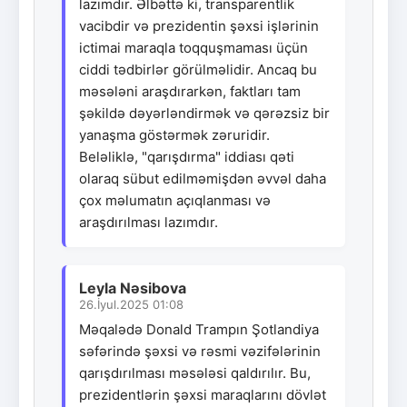
lazımdır. Əlbəttə ki, transparentlik
vacibdir və prezidentin şəxsi işlərinin
ictimai maraqla toqquşmaması üçün
ciddi tədbirlər görülməlidir. Ancaq bu
məsələni araşdırarkən, faktları tam
şəkildə dəyərləndirmək və qərəzsiz bir
yanaşma göstərmək zəruridir.
Beləliklə, "qarışdırma" iddiası qəti
olaraq sübut edilməmişdən əvvəl daha
çox məlumatın açıqlanması və
araşdırılması lazımdır.
Leyla Nəsibova
26.İyul.2025 01:08
Məqalədə Donald Trampın Şotlandiya
səfərində şəxsi və rəsmi vəzifələrinin
qarışdırılması məsələsi qaldırılır. Bu,
prezidentlərin şəxsi maraqlarını dövlət