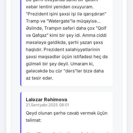
xəbər lentini yenidən oxuyuram.
"Prezident işini şəxsi işi ilə qarışdıran"
Tramp və "Watergate"lə müqayisə...
Əslində, Trampın səfəri daha çox "Qolf
və Qafqaz" kimi bir şey idi. Amma ciddi
məsələyə gəldikdə, şərhi yazan şəxs
haqlıdır. Prezident səlahiyyətlərinin
şəxsi məqsədlər üçün istifadəsi heç də
gülməli bir şey deyil. Umaram ki,
gələcəkdə bu cür "dərs"lər bizə daha
az təsir edər.
Laləzar Rəhimova
21.Sentyabr.2025 08:01
Qeyd olunan şərhə cavab vermək üçün
təlimat: