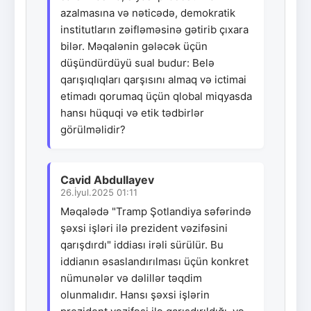
azalmasına və nəticədə, demokratik
institutların zəifləməsinə gətirib çıxara
bilər. Məqalənin gələcək üçün
düşündürdüyü sual budur: Belə
qarışıqlıqları qarşısını almaq və ictimai
etimadı qorumaq üçün qlobal miqyasda
hansı hüquqi və etik tədbirlər
görülməlidir?
Cavid Abdullayev
26.İyul.2025 01:11
Məqalədə "Tramp Şotlandiya səfərində
şəxsi işləri ilə prezident vəzifəsini
qarışdırdı" iddiası irəli sürülür. Bu
iddianın əsaslandırılması üçün konkret
nümunələr və dəlillər təqdim
olunmalıdır. Hansı şəxsi işlərin