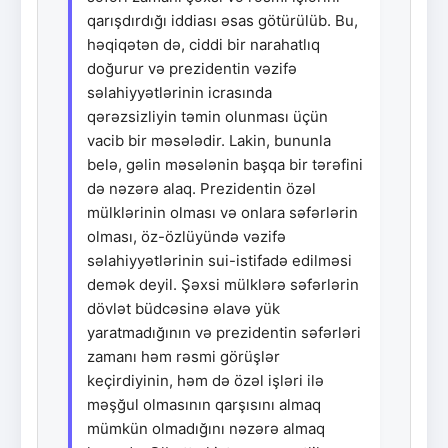
qarışdırdığı iddiası əsas götürülüb. Bu,
həqiqətən də, ciddi bir narahatlıq
doğurur və prezidentin vəzifə
səlahiyyətlərinin icrasında
qərəzsizliyin təmin olunması üçün
vacib bir məsələdir. Lakin, bununla
belə, gəlin məsələnin başqa bir tərəfini
də nəzərə alaq. Prezidentin özəl
mülklərinin olması və onlara səfərlərin
olması, öz-özlüyündə vəzifə
səlahiyyətlərinin sui-istifadə edilməsi
demək deyil. Şəxsi mülklərə səfərlərin
dövlət büdcəsinə əlavə yük
yaratmadığının və prezidentin səfərləri
zamanı həm rəsmi görüşlər
keçirdiyinin, həm də özəl işləri ilə
məşğul olmasının qarşısını almaq
mümkün olmadığını nəzərə almaq