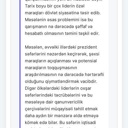
Tarix boyu bir çox liderin özəl
maraqları dövlət siyasətinə təsir edib.
Məsələnin əsas problemini isə bu
qarışmanın nə dərəcədə şəffaf və
hesabatlı olmasının təmini təşkil edir.
Məsələn, əvvəlki illərdəki prezident
səfərlərini nəzərdən keçirərək, şəxsi
maraqların açıqlanması və potensial
maraqların toqquşmasının
araşdırılmasının nə dərəcədə hərtərəfli
olduğunu qiymətləndirmək vacibdir.
Digər ölkələrdəki liderlərin oxşar
səfərlərindəki təcrübələrini və bu
məsələyə dair qanunvericilik
çərçivələrini müqayisəli təhlil etmək
daha aydın bir mənzərə əldə etməyə
kömək edə bilər. Bu səfərin iqtisadi