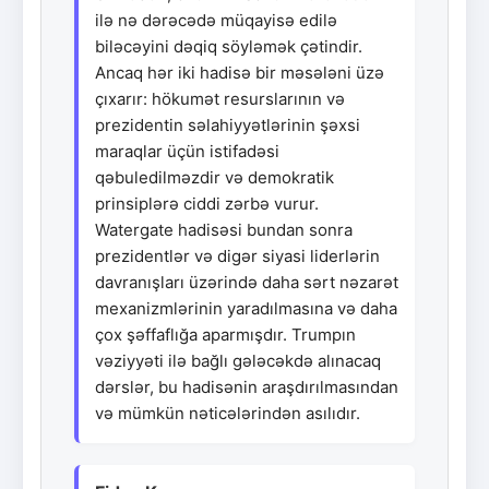
ilə nə dərəcədə müqayisə edilə
biləcəyini dəqiq söyləmək çətindir.
Ancaq hər iki hadisə bir məsələni üzə
çıxarır: hökumət resurslarının və
prezidentin səlahiyyətlərinin şəxsi
maraqlar üçün istifadəsi
qəbuledilməzdir və demokratik
prinsiplərə ciddi zərbə vurur.
Watergate hadisəsi bundan sonra
prezidentlər və digər siyasi liderlərin
davranışları üzərində daha sərt nəzarət
mexanizmlərinin yaradılmasına və daha
çox şəffaflığa aparmışdır. Trumpın
vəziyyəti ilə bağlı gələcəkdə alınacaq
dərslər, bu hadisənin araşdırılmasından
və mümkün nəticələrindən asılıdır.