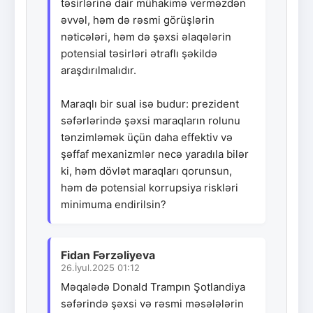
təsirlərinə dair mühakimə verməzdən
əvvəl, həm də rəsmi görüşlərin
nəticələri, həm də şəxsi əlaqələrin
potensial təsirləri ətraflı şəkildə
araşdırılmalıdır.
Maraqlı bir sual isə budur: prezident
səfərlərində şəxsi maraqların rolunu
tənzimləmək üçün daha effektiv və
şəffaf mexanizmlər necə yaradıla bilər
ki, həm dövlət maraqları qorunsun,
həm də potensial korrupsiya riskləri
minimuma endirilsin?
Fidan Fərzəliyeva
26.İyul.2025 01:12
Məqalədə Donald Trampın Şotlandiya
səfərində şəxsi və rəsmi məsələlərin