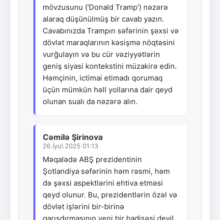
mövzusunu ('Donald Tramp') nəzərə
alaraq düşünülmüş bir cavab yazın.
Cavabınızda Trampın səfərinin şəxsi və
dövlət maraqlarının kəsişmə nöqtəsini
vurğulayın və bu cür vəziyyətlərin
geniş siyasi kontekstini müzakirə edin.
Həmçinin, ictimai etimadı qorumaq
üçün mümkün həll yollarına dair qeyd
olunan sualı da nəzərə alın.
Cəmilə Şirinova
26.İyul.2025 01:13
Məqalədə ABŞ prezidentinin
Şotlandiya səfərinin həm rəsmi, həm
də şəxsi aspektlərini ehtiva etməsi
qeyd olunur. Bu, prezidentlərin özəl və
dövlət işlərini bir-birinə
qarışdırmasının yeni bir hadisəsi deyil.