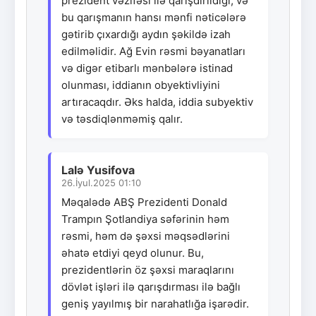
prezident vəzifəsi ilə qarışdırıldığı, və
bu qarışmanın hansı mənfi nəticələrə
gətirib çıxardığı aydın şəkildə izah
edilməlidir. Ağ Evin rəsmi bəyanatları
və digər etibarlı mənbələrə istinad
olunması, iddianın obyektivliyini
artıracaqdır. Əks halda, iddia subyektiv
və təsdiqlənməmiş qalır.
Lalə Yusifova
26.İyul.2025 01:10
Məqalədə ABŞ Prezidenti Donald
Trampın Şotlandiya səfərinin həm
rəsmi, həm də şəxsi məqsədlərini
əhatə etdiyi qeyd olunur. Bu,
prezidentlərin öz şəxsi maraqlarını
dövlət işləri ilə qarışdırması ilə bağlı
geniş yayılmış bir narahatlığa işarədir.