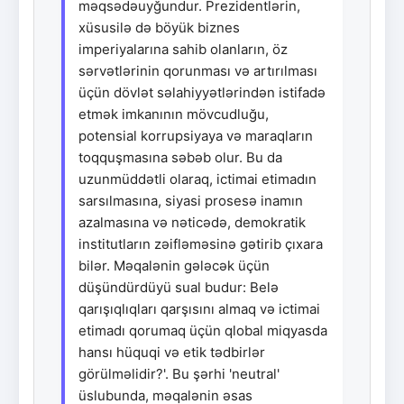
məqsədəuyğundur. Prezidentlərin,
xüsusilə də böyük biznes
imperiyalarına sahib olanların, öz
sərvətlərinin qorunması və artırılması
üçün dövlət səlahiyyətlərindən istifadə
etmək imkanının mövcudluğu,
potensial korrupsiyaya və maraqların
toqquşmasına səbəb olur. Bu da
uzunmüddətli olaraq, ictimai etimadın
sarsılmasına, siyasi prosesə inamın
azalmasına və nəticədə, demokratik
institutların zəifləməsinə gətirib çıxara
bilər. Məqalənin gələcək üçün
düşündürdüyü sual budur: Belə
qarışıqlıqları qarşısını almaq və ictimai
etimadı qorumaq üçün qlobal miqyasda
hansı hüquqi və etik tədbirlər
görülməlidir?'. Bu şərhi 'neutral'
üslubunda, məqalənin əsas