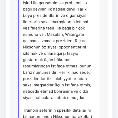
işləri ilə qarışdırılması problemi ilə
bağlı deyilən ilk hadisə deyil. Tarix
boyu prezidentlərin və digər siyasi
liderlərin şəxsi maraqlarının ictimai
vəzifələrinə təsiri ilə bağlı bir çox
nümunə var. Məsələn, Watergate
qalmaqalı zamanı prezident Riçard
Niksonun öz siyasi opponentlərini
izləmək və onlara qarşı təzyiq
göstərmək üçün hökumət
resurslarından istifadə etməsi bunun
bariz nümunəsidir. Hər iki hadisədə,
prezidentlər öz səlahiyyətlərindən
şəxsi məqsədlər üçün istifadə etmiş,
nəticədə etimad böhranına və ciddi
siyasi nəticələrə səbəb olmuşdur.
Trampın səfərinin spesifik detallarını
bilmədən, onun Niksonun hərəkətləri