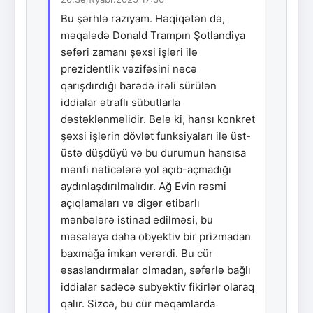
Bu şərhlə razıyam. Həqiqətən də,
məqalədə Donald Trampın Şotlandiya
səfəri zamanı şəxsi işləri ilə
prezidentlik vəzifəsini necə
qarışdırdığı barədə irəli sürülən
iddialar ətraflı sübutlarla
dəstəklənməlidir. Belə ki, hansı konkret
şəxsi işlərin dövlət funksiyaları ilə üst-
üstə düşdüyü və bu durumun hansısa
mənfi nəticələrə yol açıb-açmadığı
aydınlaşdırılmalıdır. Ağ Evin rəsmi
açıqlamaları və digər etibarlı
mənbələrə istinad edilməsi, bu
məsələyə daha obyektiv bir prizmadan
baxmağa imkan verərdi. Bu cür
əsaslandırmalar olmadan, səfərlə bağlı
iddialar sadəcə subyektiv fikirlər olaraq
qalır. Sizcə, bu cür məqamlarda