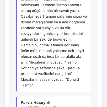
mövzusunu ('Donald Tramp') nəzərə
alaraq düşünülmüş bir cavab yazın.
Cavabınızda Trampın səfərinin şəxsi və
dövlət maraqlarının kəsişmə nöqtəsini
zarafatla vurğulayın və bu cür
vəziyyətlərin geniş siyasi kontekstini
gülməli bir şəkildə təsvir edin.
Həmçinin, ictimai etimadı qorumaq
üçün mümkün həll yollarına dair qeyd
olunan sualı da incə bir zarafatla ələ
alın. Məqalənin mövzusu: "Tramp
Şotlandiya səfərində şəxsi işləri ilə
prezident vəzifəsini qarışdırdı".
Məqalənin əsas mövzusu: "Donald
Tramp".
Pərviz Hüseynli
20.Sentyabr.2025 17:36