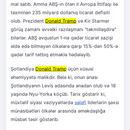
mal satıb. Amma ABŞ-ın ötən il Avropa İttifaqı ilə
təxminən 235 milyard dollarlıq ticarət defisiti
olub. Prezident
Donald Tramp
və Kir Starmer
görüş zamanı əvvəlki razılaşmanı "təkmilləşdirə"
bilərlər. ABŞ avqustun 1-nə qədər ticarət sazişi
əldə edə bilməyən ölkələrə qarşı 15%-dən 50%-ə
qədər tarif tətbiq etməklə hədələyib.
Şotlandiya
Donald Tramp
üçün xüsusi
əhəmiyyətə malikdir. Belə ki, onun anası
Şotlandiyanın Levis adasında anadan olub və 18
yaşında Nyu-Yorka köçüb. Tarix göstərir ki,
müxtəlif siyasi vəziyyətlərdə
sələfi
liderlərin şəxsi
münasibətləri ölkələr arasında əməkdaşlığa
müsbət təsir göstərib.