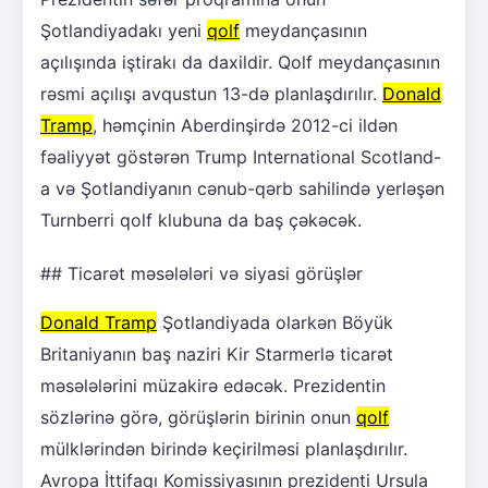
Şotlandiyadakı yeni
qolf
meydançasının
açılışında iştirakı da daxildir. Qolf meydançasının
rəsmi açılışı avqustun 13-də planlaşdırılır.
Donald
Tramp
, həmçinin Aberdinşirdə 2012-ci ildən
fəaliyyət göstərən Trump International Scotland-
a və Şotlandiyanın cənub-qərb sahilində yerləşən
Turnberri qolf klubuna da baş çəkəcək.
## Ticarət məsələləri və siyasi görüşlər
Donald Tramp
Şotlandiyada olarkən Böyük
Britaniyanın baş naziri Kir Starmerlə ticarət
məsələlərini müzakirə edəcək. Prezidentin
sözlərinə görə, görüşlərin birinin onun
qolf
mülklərindən birində keçirilməsi planlaşdırılır.
Avropa İttifaqı Komissiyasının prezidenti Ursula