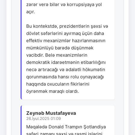
zərər verə bilər və korrupsiyaya yol
açır.
Bu kontekstdə, prezidentlərin şəxsi və
dövlət səfərlərini ayırmaq üçün daha
effektiv mexanizmlər hazırlanmasının
mümkünlüyü barədə düşünmək
vacibdir. Belə mexanizmlərin
demokratik idarəetmənin etibarlılığını
necə artıracağı və ədalətli hökumətin
qorunmasında hansı rolu oynayacağı
haqqında oxucuların fikirlərini
öyrənmək maraqlı olardı.
Zeynəb Mustafayeva
26.İyul.2025 01:09
Məqalədə Donald Trampın Şotlandiya
səfəri zamanı şəxsi və rəsmi işlərini