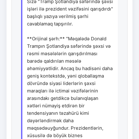
Sizə "Tramp Şotlandiya səfərində şəxsi
işləri ilə prezident vəzifəsini qarışdırdı"
başlıqlı yazıya verilmiş şərhi
cavablamaq tapşırılır.
**Orijinal şərh:** "Məqalədə Donald
Trampın Şotlandiya səfərində şəxsi və
rəsmi məsələlərin qarışdırılması
barədə qaldırılan məsələ
əhəmiyyətlidir. Ancaq bu hadisəni daha
geniş kontekstdə, yəni qloballaşma
dövründə siyasi liderlərin şəxsi
maraqları ilə ictimai vəzifələrinin
arasındakı getdikcə bulanıqlaşan
xətləri nümayiş etdirən bir
tendensiyanın təzahürü kimi
dəyərləndirmək daha
məqsədəuyğundur. Prezidentlərin,
xüsusilə də böyük biznes