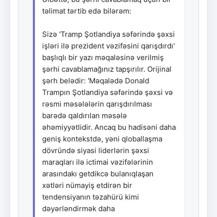
təlimat tərtib edə bilərəm:
Sizə 'Tramp Şotlandiya səfərində şəxsi
işləri ilə prezident vəzifəsini qarışdırdı'
başlıqlı bir yazı məqaləsinə verilmiş
şərhi cavablamağınız tapşırılır. Orijinal
şərh belədir: 'Məqalədə Donald
Trampın Şotlandiya səfərində şəxsi və
rəsmi məsələlərin qarışdırılması
barədə qaldırılan məsələ
əhəmiyyətlidir. Ancaq bu hadisəni daha
geniş kontekstdə, yəni qloballaşma
dövründə siyasi liderlərin şəxsi
maraqları ilə ictimai vəzifələrinin
arasındakı getdikcə bulanıqlaşan
xətləri nümayiş etdirən bir
tendensiyanın təzahürü kimi
dəyərləndirmək daha