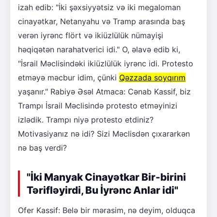
izah edib: "İki şəxsiyyətsiz və iki megaloman
cinayətkar, Netanyahu və Tramp arasında baş
verən iyrənc flört və ikiüzlülük nümayişi
həqiqətən narahatverici idi." O, əlavə edib ki,
"İsrail Məclisindəki ikiüzlülük iyrənc idi. Protesto
etməyə məcbur idim, çünki
Qəzzada soyqırım
yaşanır." Rabiyə Əsəl Atmaca: Cənab Kassif, biz
Trampı İsrail Məclisində protesto etməyinizi
izlədik. Trampı niyə protesto etdiniz?
Motivasiyanız nə idi? Sizi Məclisdən çıxararkən
nə baş verdi?
"İki Manyak Cinayətkar Bir-birini
Tərifləyirdi, Bu İyrənc Anlar idi"
Ofer Kassif: Belə bir mərasim, nə deyim, olduqca