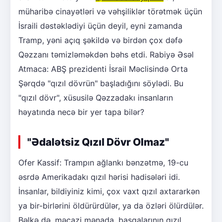
müharibə cinayətləri və vəhşiliklər törətmək üçün
İsraili dəstəklədiyi üçün deyil, eyni zamanda
Tramp, yəni açıq şəkildə və birdən çox dəfə
Qəzzanı təmizləməkdən bəhs etdi. Rabiyə Əsəl
Atmaca: ABŞ prezidenti İsrail Məclisində Orta
Şərqdə "qızıl dövrün" başladığını söylədi. Bu
"qızıl dövr", xüsusilə Qəzzadakı insanların
həyatında necə bir yer tapa bilər?
"Ədalətsiz Qızıl Dövr Olmaz"
Ofer Kassif: Trampın ağlankı bənzətmə, 19-cu
əsrdə Amerikadakı qızıl hərisi hadisələri idi.
İnsanlar, bildiyiniz kimi, çox vaxt qızıl axtararkən
ya bir-birlərini öldürürdülər, ya da özləri ölürdülər.
Bəlkə də, məcazi mənada, başqalarının qızıl