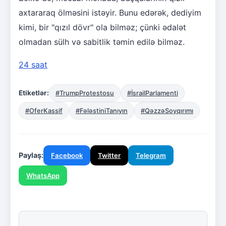
axtararaq ölməsini istəyir. Bunu edərək, dediyim
kimi, bir "qızıl dövr" ola bilməz; çünki ədalət
olmadan sülh və sabitlik təmin edilə bilməz.
24 saat
Etiketlər:
#TrumpProtestosu
#İsrailParlamenti
#OferKassif
#FələstiniTanıyın
#QəzzəSoyqırımı
Paylaş:
Facebook
Twitter
Telegram
WhatsApp