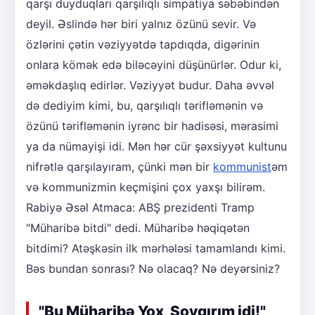
qarşı duyduqları qarşılıqlı simpatiya səbəbindən
deyil. Əslində hər biri yalnız özünü sevir. Və
özlərini çətin vəziyyətdə tapdıqda, digərinin
onlara kömək edə biləcəyini düşünürlər. Odur ki,
əməkdaşlıq edirlər. Vəziyyət budur. Daha əvvəl
də dediyim kimi, bu, qarşılıqlı tərifləmənin və
özünü tərifləmənin iyrənc bir hadisəsi, mərasimi
ya da nümayişi idi. Mən hər cür şəxsiyyət kultunu
nifrətlə qarşılayıram, çünki mən bir
kommunist
əm
və kommunizmin keçmişini çox yaxşı bilirəm.
Rabiyə Əsəl Atmaca: ABŞ prezidenti Tramp
"Müharibə bitdi" dedi. Müharibə həqiqətən
bitdimi? Atəşkəsin ilk mərhələsi tamamlandı kimi.
Bəs bundan sonrası? Nə olacaq? Nə deyərsiniz?
"Bu Müharibə Yox, Soyqırım idi!"