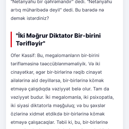
"Netanyahu bir qəhrəmandır" dedi. "Netanyahu
artıq müharibədə deyil" dedi. Bu barədə nə
demək istərdiniz?
"İki Məğrur Diktator Bir-birini
Tərifləyir"
Ofer Kassif: Bu, megalomanların bir-birini
tərifləməsinə təəccüblənməməliyik. Və iki
cinayətkar, əgər bir-birlərinə rəqib cinayət
ailələrinə aid deyillərsə, bir-birlərinə kömək
etməyə çalışdıqda vəziyyət belə olur. Tam da
vəziyyət budur. İki megalomanla, iki psixopatla,
iki siyasi diktatorla məşğuluq; və bu şəxslər
özlərinə xidmət etdikdə bir-birlərinə kömək
etməyə çalışacaqlar. Təbii ki, bu, bir-birlərinə