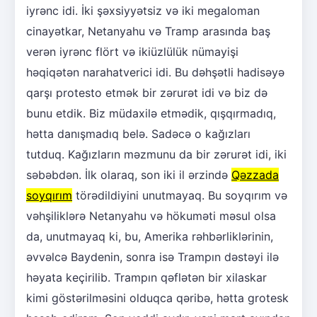
iyrənc idi. İki şəxsiyyətsiz və iki megaloman
cinayətkar, Netanyahu və Tramp arasında baş
verən iyrənc flört və ikiüzlülük nümayişi
həqiqətən narahatverici idi. Bu dəhşətli hadisəyə
qarşı protesto etmək bir zərurət idi və biz də
bunu etdik. Biz müdaxilə etmədik, qışqırmadıq,
hətta danışmadıq belə. Sadəcə o kağızları
tutduq. Kağızların məzmunu da bir zərurət idi, iki
səbəbdən. İlk olaraq, son iki il ərzində
Qəzzada
soyqırım
törədildiyini unutmayaq. Bu soyqırım və
vəhşiliklərə Netanyahu və hökuməti məsul olsa
da, unutmayaq ki, bu, Amerika rəhbərliklərinin,
əvvəlcə Baydenin, sonra isə Trampın dəstəyi ilə
həyata keçirilib. Trampın qəflətən bir xilaskar
kimi göstərilməsini olduqca qəribə, hətta grotesk