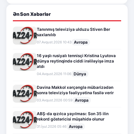
Ən Son Xəbərlər
Tanınmış televiziya ulduzu Stiven Ber
saxlanılıb
Avropa
07.Avqust.2026 10:43
16 yaşlı rusiyalı tennisçi Kristina Lyutova
dünya reytinqində ciddi irəliləyişə imza
atdı
Dünya
04.Avqust.2026 11:06
Davina Makkol xərçənglə mübarizədən
sonra televiziya fəaliyyətinə fasilə verir
Avropa
03.Avqust.2026 00:59
ABŞ-da qızılca yayılması: Son 35 ilin
rekord göstəricisi müşahidə olunur
Avropa
31.İyul.2026 05:46