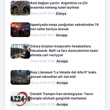
And dağları yarılır: Argentina və Çili
arasında nəhəng tunel layihəsi
Dünya
26.İyul.2026 10:51
İspaniyada meşə yanğınları səbəbindən 19
min nəfər təxliyə olunub
Avropa
26.İyul.2026 10:51
Dünya birjaları korporativ hesabatlara
fokuslanıb: Neft və faiz dərəcələrinin təsiri
altında cari vəziyyət
Avropa
26.İyul.2026 10:50
İbay Llanosun "La Velada del Año 6" boks
gecəsi rekordları alt-üst etdi
Avropa
26.İyul.2026 10:50
Donald Trampın İran strategiyası: Yaxın
Şərqdə növbəti gərginlik mərhələsi
Avropa
26.İyul.2026 10:50