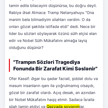
təmin edilə biləcəyini düşünürsə, bu doğru deyil.
Rabiyə Əsəl Atmaca: Tramp Netanyahuyu "Ona
mənim belə bilmədiyim silahları verdim. O da
onları gözəl şəkildə istifadə etdi" dedi. Necə bir
lider bu sözləri söyləyərək özünü sülh elçisi elan
edir və Nobel Sülh Mükafatını almağa layiq
olduğunu düşünür?
"Trampın Sözləri Tragediya
Fonunda Bir Zarafat Kimi Səslənir"
Ofer Kassif: Əgər bu qədər faciəli, şiddət dolu və
məsum insanların qanı ilə yoğrulmamış olsaydı,
gözəl bir zarafat olardı. Açıq desək, ən azından
bir Nobel Mükafatını haqq etmir. Sadəcə İsrailə
silah təmin etdiyi və
Qəzzada soyqırım
lar,