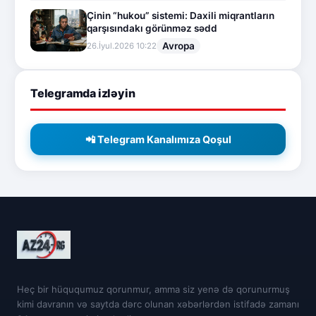
Çinin “hukou” sistemi: Daxili miqrantların
qarşısındakı görünməz sədd
Avropa
26.İyul.2026 10:22
Telegramda izləyin
📲 Telegram Kanalımıza Qoşul
Heç bir hüququmuz qorunmur, amma siz yenə də qorunurmuş
kimi davranın və saytda dərc olunan xəbərlərdən istifadə zamanı