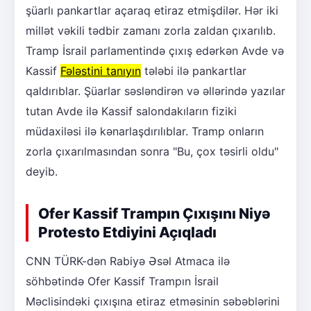
şüarlı pankartlar açaraq etiraz etmişdilər. Hər iki
millət vəkili tədbir zamanı zorla zaldan çıxarılıb.
Tramp İsrail parlamentində çıxış edərkən Avde və
Kassif
Fələstini tanıyın
tələbi ilə pankartlar
qaldırıblar. Şüarlar səsləndirən və əllərində yazılar
tutan Avde ilə Kassif salondakıların fiziki
müdaxiləsi ilə kənarlaşdırılıblar. Tramp onların
zorla çıxarılmasından sonra "Bu, çox təsirli oldu"
deyib.
Ofer Kassif Trampın Çıxışını Niyə
Protesto Etdiyini Açıqladı
CNN TÜRK-dən Rabiyə Əsəl Atmaca ilə
söhbətində Ofer Kassif Trampın İsrail
Məclisindəki çıxışına etiraz etməsinin səbəblərini