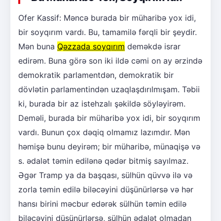
Ofer Kassif: Məncə burada bir müharibə yox idi,
bir soyqırım vardı. Bu, tamamilə fərqli bir şeydir.
Mən buna
Qəzzada soyqırım
deməkdə israr
edirəm. Buna görə son iki ildə cəmi on ay ərzində
demokratik parlamentdən, demokratik bir
dövlətin parlamentindən uzaqlaşdırılmışam. Təbii
ki, burada bir az istehzalı şəkildə söyləyirəm.
Deməli, burada bir müharibə yox idi, bir soyqırım
vardı. Bunun çox dəqiq olmamız lazımdır. Mən
həmişə bunu deyirəm; bir müharibə, münaqişə və
s. ədalət təmin edilənə qədər bitmiş sayılmaz.
Əgər Tramp ya da başqası, sülhün qüvvə ilə və
zorla təmin edilə biləcəyini düşünürlərsə və hər
hansı birini məcbur edərək sülhün təmin edilə
biləcəyini düşünürlərsə, sülhün ədalət olmadan