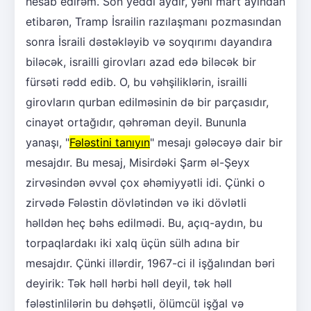
hesab edirəm. Son yeddi aydır, yəni mart ayından
etibarən, Tramp İsrailin razılaşmanı pozmasından
sonra İsraili dəstəkləyib və soyqırımı dayandıra
biləcək, israilli girovları azad edə biləcək bir
fürsəti rədd edib. O, bu vəhşiliklərin, israilli
girovların qurban edilməsinin də bir parçasıdır,
cinayət ortağıdır, qəhrəman deyil. Bununla
yanaşı, "
Fələstini tanıyın
" mesajı gələcəyə dair bir
mesajdır. Bu mesaj, Misirdəki Şarm əl-Şeyx
zirvəsindən əvvəl çox əhəmiyyətli idi. Çünki o
zirvədə Fələstin dövlətindən və iki dövlətli
həlldən heç bəhs edilmədi. Bu, açıq-aydın, bu
torpaqlardakı iki xalq üçün sülh adına bir
mesajdır. Çünki illərdir, 1967-ci il işğalından bəri
deyirik: Tək həll hərbi həll deyil, tək həll
fələstinlilərin bu dəhşətli, ölümcül işğal və