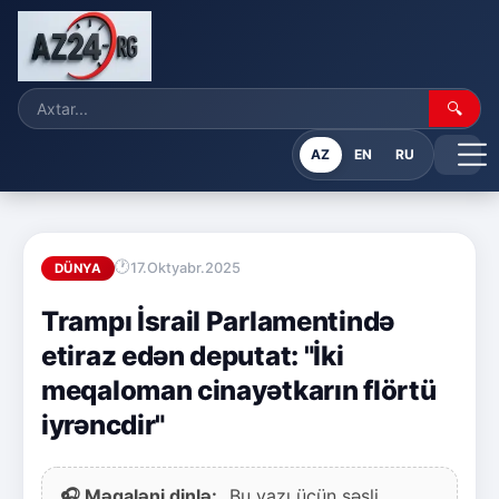
🔍
AZ
EN
RU
17.Oktyabr.2025
DÜNYA
Trampı İsrail Parlamentində
etiraz edən deputat: "İki
meqaloman cinayətkarın flörtü
iyrəncdir"
🎧 Məqaləni dinlə:
Bu yazı üçün səsli