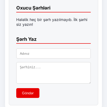
Oxucu Şərhləri
Hələlik heç bir şərh yazılmayıb. İlk şərhi
siz yazın!
Şərh Yaz
Göndər