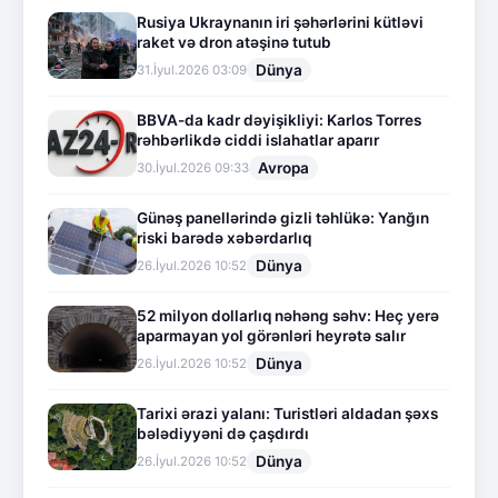
Rusiya Ukraynanın iri şəhərlərini kütləvi
raket və dron atəşinə tutub
Dünya
31.İyul.2026 03:09
BBVA-da kadr dəyişikliyi: Karlos Torres
rəhbərlikdə ciddi islahatlar aparır
Avropa
30.İyul.2026 09:33
Günəş panellərində gizli təhlükə: Yanğın
riski barədə xəbərdarlıq
Dünya
26.İyul.2026 10:52
52 milyon dollarlıq nəhəng səhv: Heç yerə
aparmayan yol görənləri heyrətə salır
Dünya
26.İyul.2026 10:52
Tarixi ərazi yalanı: Turistləri aldadan şəxs
bələdiyyəni də çaşdırdı
Dünya
26.İyul.2026 10:52