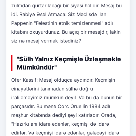
zülmdən qurtarılacağı bir siyasi həlldir. Mesaj bu
idi. Rabiyə Əsəl Atmaca: Siz Məclisdə İlan
Pappenin "Fələstinin etnik təmizlənməsi" adlı
kitabını oxuyurdunuz. Bu açıq bir mesajdır, lakin
siz nə mesaj vermək istədiniz?
"Sülh Yalnız Keçmişlə Üzləşməklə
Mümkündür"
Ofer Kassif: Mesaj olduqca aydındır. Keçmişin
cinayətlərini tanımadan sülhə doğru
irəliləməyimiz mümkün deyil. Və bu da bunun bir
parçasıdır. Bu mənə Corc Oruellin 1984 adlı
məşhur kitabında dediyi şeyi xatırladır. Orada,
"Hazırkı anı idarə edənlər, keçmişi də idarə
edirlər. Və keçmişi idarə edənlər, gələcəyi idarə