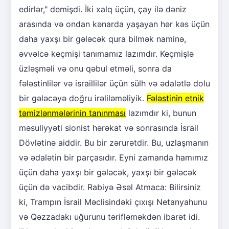
edirlər," demişdi. İki xalq üçün, çay ilə dəniz
arasında və ondan kənarda yaşayan hər kəs üçün
daha yaxşı bir gələcək qura bilmək naminə,
əvvəlcə keçmişi tanımamız lazımdır. Keçmişlə
üzləşməli və onu qəbul etməli, sonra da
fələstinlilər və israillilər üçün sülh və ədalətlə dolu
bir gələcəyə doğru irəliləməliyik.
Fələstinin etnik
təmizlənmələrinin tanınması
lazımdır ki, bunun
məsuliyyəti sionist hərəkat və sonrasında İsrail
Dövlətinə aiddir. Bu bir zərurətdir. Bu, uzlaşmanın
və ədalətin bir parçasıdır. Eyni zamanda hamımız
üçün daha yaxşı bir gələcək, yaxşı bir gələcək
üçün də vacibdir. Rabiyə Əsəl Atmaca: Bilirsiniz
ki, Trampın İsrail Məclisindəki çıxışı Netanyahunu
və Qəzzadakı uğurunu tərifləməkdən ibarət idi.