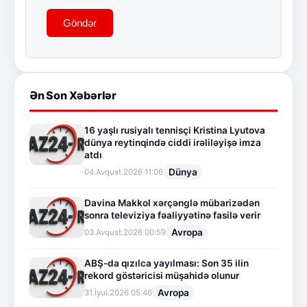
Göndər
Ən Son Xəbərlər
16 yaşlı rusiyalı tennisçi Kristina Lyutova
dünya reytinqində ciddi irəliləyişə imza
atdı
Dünya
04.Avqust.2026 11:06
Davina Makkol xərçənglə mübarizədən
sonra televiziya fəaliyyətinə fasilə verir
Avropa
03.Avqust.2026 00:59
ABŞ-da qızılca yayılması: Son 35 ilin
rekord göstəricisi müşahidə olunur
Avropa
31.İyul.2026 05:46