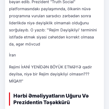
bəyan edib. Prezident "Truth Social"
platformasındakı paylaşımında, ölkənin nüvə
proqramına vurulan sarsıdıcı zərbədən sonra
liderlikdə niyə dəyişiklik olmamalı olduğunu
sorğulayıb. O yazıb: "'Rejim Dəyişikliyi' terminini
istifadə etmək siyasi cəhətdən korrekt olmasa
da, əgər mövcud
İran
Rejimi İrANİ YENİDƏN BÖYÜK ETMƏYƏ qadir
deyilsə, niyə bir Rejim dəyişikliyi olmasın???
MİQA!!!"
Hərbi Əməliyyatların Uğuru Və
Prezidentin Təşəkkürü