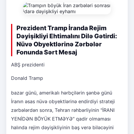
Prezident Tramp İranda Rejim
Dəyişikliyi Ehtimalını Dilə Gətirdi:
Nüvə Obyektlərinə Zərbələr
Fonunda Sərt Mesaj
ABŞ prezidenti
Donald Tramp
bazar günü, amerikalı hərbçilərin şənbə günü
İranın əsas nüvə obyektlərinə endirdiyi strateji
zərbələrdən sonra, Tehran rəhbərliyinin "İRANI
YENİDƏN BÖYÜK ETMƏYƏ" qadir olmaması
halında rejim dəyişikliyinin baş verə biləcəyini