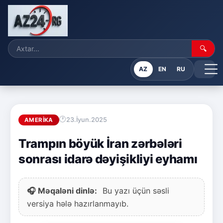
🔍
AZ
EN
RU
23.İyun.2025
AMERIKA
Trampın böyük İran zərbələri
sonrası idarə dəyişikliyi eyhamı
🎧 Məqaləni dinlə:
Bu yazı üçün səsli
versiya hələ hazırlanmayıb.