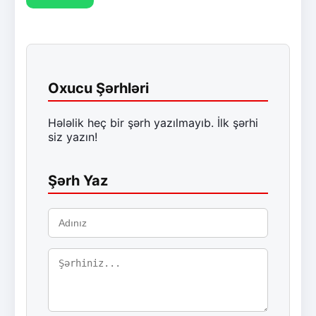
Oxucu Şərhləri
Hələlik heç bir şərh yazılmayıb. İlk şərhi
siz yazın!
Şərh Yaz