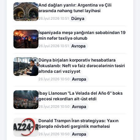
And dağları yarılır: Argentina və Çili
arasında nəhəng tunel layihəsi
Dünya
26.İyul.2026 10:51
İspaniyada meşə yanğınları səbəbindən 19
min nəfər təxliyə olunub
Avropa
26.İyul.2026 10:51
Dünya birjaları korporativ hesabatlara
fokuslanıb: Neft və faiz dərəcələrinin təsiri
altında cari vəziyyət
Avropa
26.İyul.2026 10:50
İbay Llanosun "La Velada del Año 6" boks
gecəsi rekordları alt-üst etdi
Avropa
26.İyul.2026 10:50
Donald Trampın İran strategiyası: Yaxın
Şərqdə növbəti gərginlik mərhələsi
Avropa
26.İyul.2026 10:50