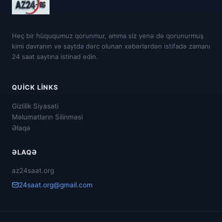
Heç bir hüququmuz qorunmur, amma siz yenə də qorunurmuş
kimi davranın və saytda dərc olunan xəbərlərdən istifadə zamanı
24 saat saytına istinad edin.
QUICK LINKS
Gizlilik Siyasəti
Məlumatların Silinməsi
Əlaqə
ƏLAQƏ
az24saat.org
24saat.org@gmail.com