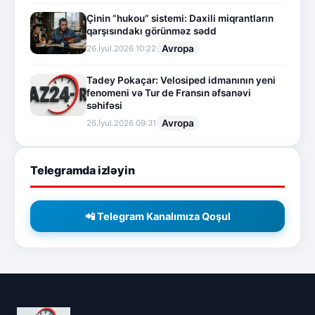
Çinin “hukou” sistemi: Daxili miqrantların
qarşısındakı görünməz sədd
Avropa
26.İyul.2026 10:22
Tadey Pokaçar: Velosiped idmanının yeni
fenomeni və Tur de Fransın əfsanəvi
səhifəsi
Avropa
26.İyul.2026 09:31
Telegramda izləyin
📲 Telegram Kanalımıza Qoşul