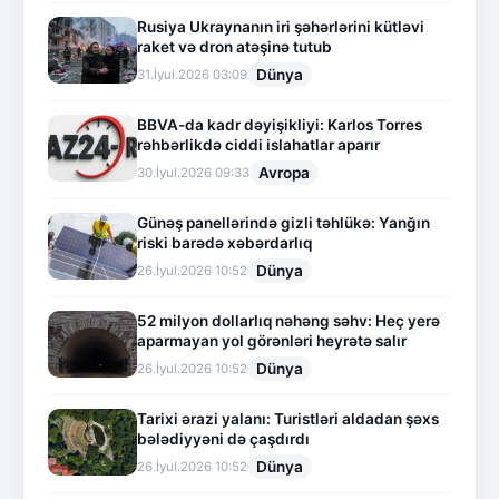
Rusiya Ukraynanın iri şəhərlərini kütləvi
raket və dron atəşinə tutub
Dünya
31.İyul.2026 03:09
BBVA-da kadr dəyişikliyi: Karlos Torres
rəhbərlikdə ciddi islahatlar aparır
Avropa
30.İyul.2026 09:33
Günəş panellərində gizli təhlükə: Yanğın
riski barədə xəbərdarlıq
Dünya
26.İyul.2026 10:52
52 milyon dollarlıq nəhəng səhv: Heç yerə
aparmayan yol görənləri heyrətə salır
Dünya
26.İyul.2026 10:52
Tarixi ərazi yalanı: Turistləri aldadan şəxs
bələdiyyəni də çaşdırdı
Dünya
26.İyul.2026 10:52