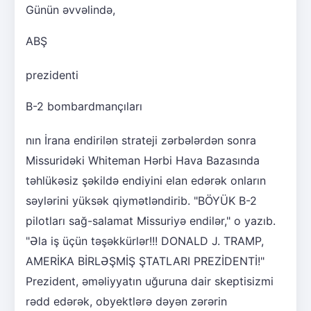
Günün əvvəlində,
ABŞ
prezidenti
B-2 bombardmançıları
nın İrana endirilən strateji zərbələrdən sonra
Missuridəki Whiteman Hərbi Hava Bazasında
təhlükəsiz şəkildə endiyini elan edərək onların
səylərini yüksək qiymətləndirib. "BÖYÜK B-2
pilotları sağ-salamat Missuriyə endilər," o yazıb.
"Əla iş üçün təşəkkürlər!!! DONALD J. TRAMP,
AMERİKA BİRLƏŞMİŞ ŞTATLARI PREZİDENTİ!"
Prezident, əməliyyatın uğuruna dair skeptisizmi
rədd edərək, obyektlərə dəyən zərərin