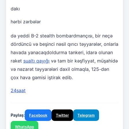
dakı
hərbi zərbələr
də yeddi B-2 stealth bombardmançısı, bir neçə
dördüncü və beşinci nəsil qırıcı təyyarələr, onlarla
havada yanacaqdoldurma tankeri, idarə olunan
raket
sualtı qayığı
və tam bir kəşfiyyat, müşahidə
və nəzarət təyyarələri daxil olmaqla, 125-dən
çox hava gəmisi iştirak edib.
24saat
Paylaş:
Facebook
Twitter
Telegram
WhatsApp