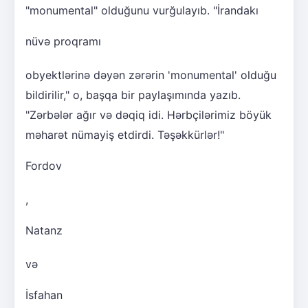
"monumental" olduğunu vurğulayıb. "İrandakı
nüvə proqramı
obyektlərinə dəyən zərərin 'monumental' olduğu
bildirilir," o, başqa bir paylaşımında yazıb.
"Zərbələr ağır və dəqiq idi. Hərbçilərimiz böyük
məharət nümayiş etdirdi. Təşəkkürlər!"
Fordov
,
Natanz
və
İsfahan