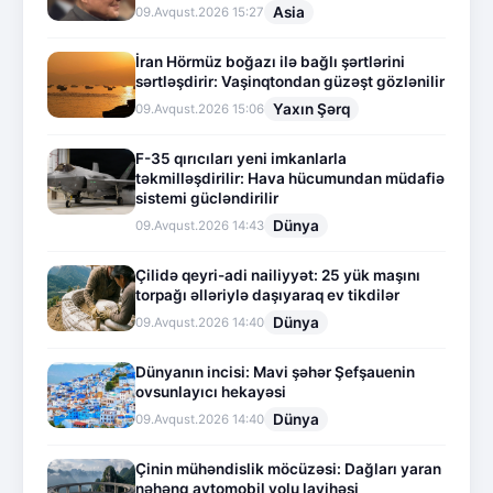
Asia
09.Avqust.2026 15:27
İran Hörmüz boğazı ilə bağlı şərtlərini
sərtləşdirir: Vaşinqtondan güzəşt gözlənilir
Yaxın Şərq
09.Avqust.2026 15:06
F-35 qırıcıları yeni imkanlarla
təkmilləşdirilir: Hava hücumundan müdafiə
sistemi gücləndirilir
Dünya
09.Avqust.2026 14:43
Çilidə qeyri-adi nailiyyət: 25 yük maşını
torpağı əlləriylə daşıyaraq ev tikdilər
Dünya
09.Avqust.2026 14:40
Dünyanın incisi: Mavi şəhər Şefşauenin
ovsunlayıcı hekayəsi
Dünya
09.Avqust.2026 14:40
Çinin mühəndislik möcüzəsi: Dağları yaran
nəhəng avtomobil yolu layihəsi