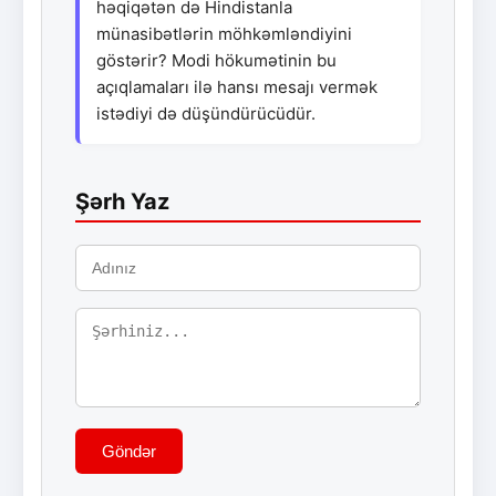
həqiqətən də Hindistanla
münasibətlərin möhkəmləndiyini
göstərir? Modi hökumətinin bu
açıqlamaları ilə hansı mesajı vermək
istədiyi də düşündürücüdür.
Şərh Yaz
Göndər