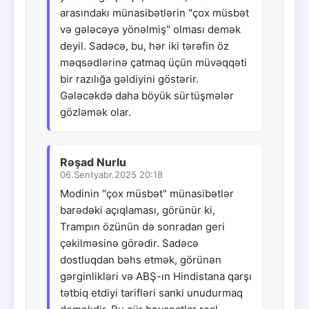
arasındakı münasibətlərin "çox müsbət
və gələcəyə yönəlmiş" olması demək
deyil. Sadəcə, bu, hər iki tərəfin öz
məqsədlərinə çatmaq üçün müvəqqəti
bir razılığa gəldiyini göstərir.
Gələcəkdə daha böyük sürtüşmələr
gözləmək olar.
Rəşad Nurlu
06.Sentyabr.2025 20:18
Modinin "çox müsbət" münasibətlər
barədəki açıqlaması, görünür ki,
Trampın özünün də sonradan geri
çəkilməsinə görədir. Sadəcə
dostluqdan bəhs etmək, görünən
gərginlikləri və ABŞ-ın Hindistana qarşı
tətbiq etdiyi tarifləri sanki unudurmaq