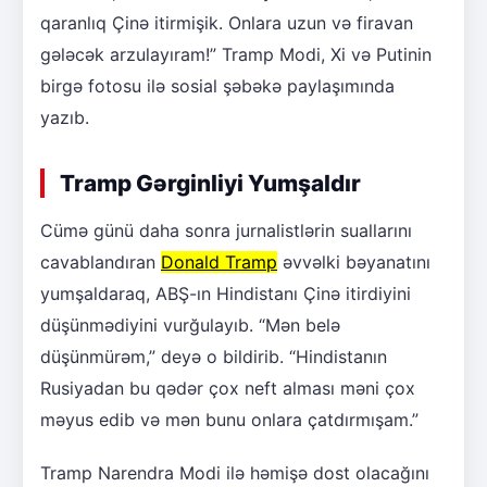
qaranlıq Çinə itirmişik. Onlara uzun və firavan
gələcək arzulayıram!” Tramp Modi, Xi və Putinin
birgə fotosu ilə sosial şəbəkə paylaşımında
yazıb.
Tramp Gərginliyi Yumşaldır
Cümə günü daha sonra jurnalistlərin suallarını
cavablandıran
Donald Tramp
əvvəlki bəyanatını
yumşaldaraq, ABŞ-ın Hindistanı Çinə itirdiyini
düşünmədiyini vurğulayıb. “Mən belə
düşünmürəm,” deyə o bildirib. “Hindistanın
Rusiyadan bu qədər çox neft alması məni çox
məyus edib və mən bunu onlara çatdırmışam.”
Tramp Narendra Modi ilə həmişə dost olacağını