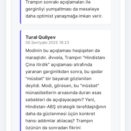
Trampın sonrakı açıqlamaları ilə
gərginliyi yumşaltması da məsələyə
daha optimist yanaşmağa imkan verir.
Tural Quliyev
06.Sentyabr.2025 18:23
Modinin bu açıqlaması həqiqətən də
maraqlıdır. Əvvəla, Trampın "Hindistanı
Çinə itirdik" açıqlaması ətrafında
yaranan gərginlikdən sonra, bu qədər
"müsbət" bir bəyanat gözlənilən
deyildi. Modi, görəsən, bu "müsbət"
münasibətlərin arxasında duran əsas
səbəbləri də açıqlayacaqmı? Yəni,
Hindistan-ABŞ strategik tərəfdaşlığının
daha da güclənməsi üçün konkret
hansı addımlar atılacaq? Trampın
özünün də sonradan fikrini