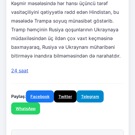
Kəşmir məsələsində hər hansı üçüncü tərəf
vasitəçiliyini qətiyyətlə rədd edən Hindistan, bu
məsələdə Trampa soyuq münasibət göstərib.
Tramp həmçinin Rusiya qoşunlarının Ukraynaya
müdaxiləsindən üç ildən çox vaxt keçməsinə
baxmayaraq, Rusiya və Ukraynanı müharibəni
bitirməyə inandıra bilməməsindən də narahatdır.
24 saat
Paylaş:
Facebook
Twitter
Telegram
WhatsApp