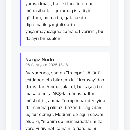
yumşaltması, hər iki tərəfin də bu
münasibətləri qorumaq istədiyini
göstərir, amma bu, gələcəkdə
diplomatik gərginliklərin
yaşanmayacağına zəmanət verirmi, bu
da ayrı bir sualdır.
Nərgiz Nurlu
06.Sentyabr.2025 18:18
Ay Narenda, sən də "trampn" sözünü
eşidəndə elə bilərsən ki, "tramvay"dan
danışırlar. Amma sakit ol, bu başqa bir
məsələ imiş. ABŞ-la münasibətlər
müsbətdir, amma Trampın hər dediyinə
də inanmaq olmaz, bəzən bir ağızdan
üç cür danışır. Modinin də ağıllı cavabı
olub ki, "mənim də münasibətlərimizə
verdiyi qiyməti tamamilə qarşılığını