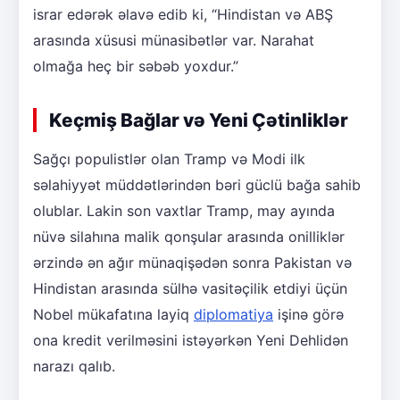
israr edərək əlavə edib ki, “Hindistan və ABŞ
arasında xüsusi münasibətlər var. Narahat
olmağa heç bir səbəb yoxdur.”
Keçmiş Bağlar və Yeni Çətinliklər
Sağçı populistlər olan Tramp və Modi ilk
səlahiyyət müddətlərindən bəri güclü bağa sahib
olublar. Lakin son vaxtlar Tramp, may ayında
nüvə silahına malik qonşular arasında onilliklər
ərzində ən ağır münaqişədən sonra Pakistan və
Hindistan arasında sülhə vasitəçilik etdiyi üçün
Nobel mükafatına layiq
diplomatiya
işinə görə
ona kredit verilməsini istəyərkən Yeni Dehlidən
narazı qalıb.