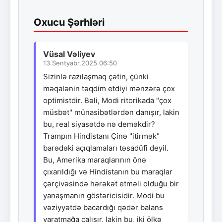
Oxucu Şərhləri
Vüsal Vəliyev
13.Sentyabr.2025 06:50
Sizinlə razılaşmaq çətin, çünki
məqalənin təqdim etdiyi mənzərə çox
optimistdir. Bəli, Modi ritorikada "çox
müsbət" münasibətlərdən danışır, lakin
bu, real siyasətdə nə deməkdir?
Trampın Hindistanı Çinə "itirmək"
barədəki açıqlamaları təsadüfi deyil.
Bu, Amerika maraqlarının önə
çıxarıldığı və Hindistanın bu maraqlar
çərçivəsində hərəkət etməli olduğu bir
yanaşmanın göstəricisidir. Modi bu
vəziyyətdə bacardığı qədər balans
yaratmağa çalışır, lakin bu, iki ölkə