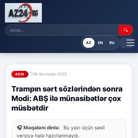
🔍
AZ
EN
RU
06.Sentyabr.2025
ASIA
Trampın sərt sözlərindən sonra
Modi: ABŞ ilə münasibətlər çox
müsbətdir
🎧 Məqaləni dinlə:
Bu yazı üçün səsli
versiya hələ hazırlanmayıb.