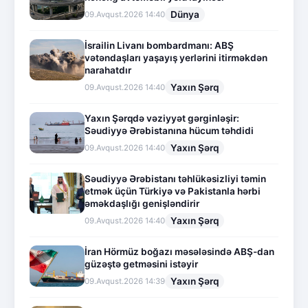
Dünya
09.Avqust.2026 14:40
İsrailin Livanı bombardmanı: ABŞ
vətəndaşları yaşayış yerlərini itirməkdən
narahatdır
Yaxın Şərq
09.Avqust.2026 14:40
Yaxın Şərqdə vəziyyət gərginləşir:
Səudiyyə Ərəbistanına hücum təhdidi
Yaxın Şərq
09.Avqust.2026 14:40
Səudiyyə Ərəbistanı təhlükəsizliyi təmin
etmək üçün Türkiyə və Pakistanla hərbi
əməkdaşlığı genişləndirir
Yaxın Şərq
09.Avqust.2026 14:40
İran Hörmüz boğazı məsələsində ABŞ-dan
güzəştə getməsini istəyir
Yaxın Şərq
09.Avqust.2026 14:39