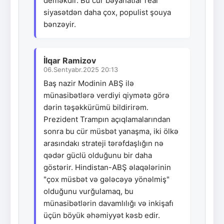
deməkdir. Bu cür bəyanatlar real
siyasətdən daha çox, populist şouya
bənzəyir.
İlqar Ramizov
06.Sentyabr.2025 20:13
Baş nazir Modinin ABŞ ilə
münasibətlərə verdiyi qiymətə görə
dərin təşəkkürümü bildirirəm.
Prezident Trampın açıqlamalarından
sonra bu cür müsbət yanaşma, iki ölkə
arasındakı strateji tərəfdaşlığın nə
qədər güclü olduğunu bir daha
göstərir. Hindistan-ABŞ əlaqələrinin
"çox müsbət və gələcəyə yönəlmiş"
olduğunu vurğulamaq, bu
münasibətlərin davamlılığı və inkişafı
üçün böyük əhəmiyyət kəsb edir.