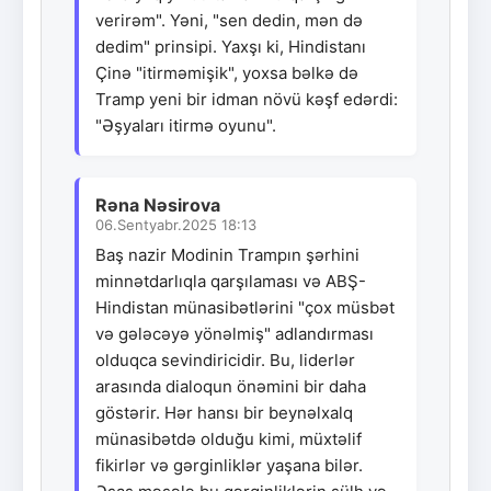
verirəm". Yəni, "sen dedin, mən də
dedim" prinsipi. Yaxşı ki, Hindistanı
Çinə "itirməmişik", yoxsa bəlkə də
Tramp yeni bir idman növü kəşf edərdi:
"Əşyaları itirmə oyunu".
Rəna Nəsirova
06.Sentyabr.2025 18:13
Baş nazir Modinin Trampın şərhini
minnətdarlıqla qarşılaması və ABŞ-
Hindistan münasibətlərini "çox müsbət
və gələcəyə yönəlmiş" adlandırması
olduqca sevindiricidir. Bu, liderlər
arasında dialoqun önəmini bir daha
göstərir. Hər hansı bir beynəlxalq
münasibətdə olduğu kimi, müxtəlif
fikirlər və gərginliklər yaşana bilər.