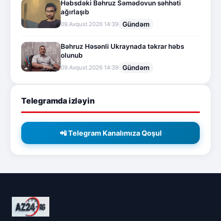
Həbsdəki Bəhruz Səmədovun səhhəti
ağırlaşıb
Gündəm
09.Avqust.2026 14:39
Bəhruz Həsənli Ukraynada təkrar həbs
olunub
Gündəm
09.Avqust.2026 14:39
Telegramda izləyin
📲 Telegram Kanalımıza Qoşul