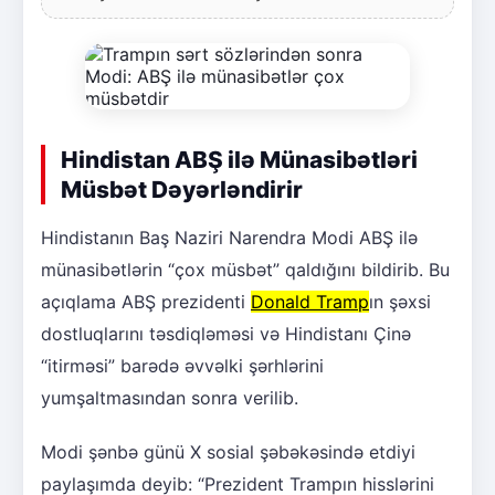
Hindistan ABŞ ilə Münasibətləri
Müsbət Dəyərləndirir
Hindistanın Baş Naziri Narendra Modi ABŞ ilə
münasibətlərin “çox müsbət” qaldığını bildirib. Bu
açıqlama ABŞ prezidenti
Donald Tramp
ın şəxsi
dostluqlarını təsdiqləməsi və Hindistanı Çinə
“itirməsi” barədə əvvəlki şərhlərini
yumşaltmasından sonra verilib.
Modi şənbə günü X sosial şəbəkəsində etdiyi
paylaşımda deyib: “Prezident Trampın hisslərini