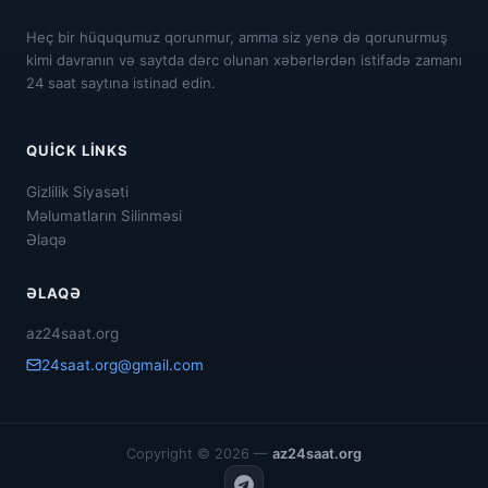
Heç bir hüququmuz qorunmur, amma siz yenə də qorunurmuş
kimi davranın və saytda dərc olunan xəbərlərdən istifadə zamanı
24 saat saytına istinad edin.
QUICK LINKS
Gizlilik Siyasəti
Məlumatların Silinməsi
Əlaqə
ƏLAQƏ
az24saat.org
24saat.org@gmail.com
Copyright © 2026 —
az24saat.org