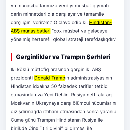
və münasibətlərimizə verdiyi müsbət qiyməti
dərin minnətdarlıqla qarşılayır və tamamilə
qarşılığını verirəm.” O əlavə edib ki,
Hindistan-
ABŞ münasibətləri
“çox müsbət və gələcəyə
yönəlmiş hərtərəfli qlobal strateji tərəfdaşlıqdır.”
Gərginliklər və Trampın Şərhləri
İki köklü müttəfiq arasında gərginlik, ABŞ
prezidenti
Donald Tramp
ın administrasiyasının
Hindistan idxalına 50 faizədək tariflər tətbiq
etməsindən və Yeni Dehlini Rusiya nefti alaraq
Moskvanın Ukraynaya qarşı ölümcül hücumlarını
qızışdırmaqda ittiham etməsindən sonra yaranıb.
Cümə günü Trampın Hindistanın Rusiya ilə
birlikdə Çinə “itirildiyini” bildirməsi ilə