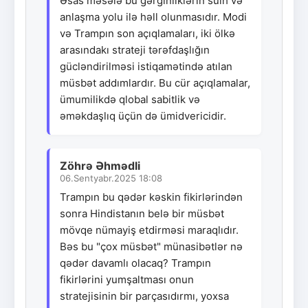
Əsas məsələ bu gərginliklərin sülh və
anlaşma yolu ilə həll olunmasıdır. Modi
və Trampın son açıqlamaları, iki ölkə
arasındakı strateji tərəfdaşlığın
gücləndirilməsi istiqamətində atılan
müsbət addımlardır. Bu cür açıqlamalar,
ümumilikdə qlobal sabitlik və
əməkdaşlıq üçün də ümidvericidir.
Zöhrə Əhmədli
06.Sentyabr.2025 18:08
Trampın bu qədər kəskin fikirlərindən
sonra Hindistanın belə bir müsbət
mövqe nümayiş etdirməsi maraqlıdır.
Bəs bu "çox müsbət" münasibətlər nə
qədər davamlı olacaq? Trampın
fikirlərini yumşaltması onun
stratejisinin bir parçasıdırmı, yoxsa