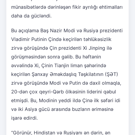
münasibətlərdə dərinləşən fikir ayrılığı ehtimalları
daha da gücləndi.
Bu açıqlama Baş Nazir Modi və Rusiya prezidenti
Vladimir Putinin Çində keçirilən təhlükəsizlik
zirvə görüşündə Çin prezidenti Xi Jinping ilə
görüşməsindən sonra gəlib. Bu həftənin
əvvəlində Xi, Çinin Tianjin liman şəhərində
keçirilən Şanxay Əməkdaşlıq Təşkilatının (ŞƏT)
zirvə görüşündə Modi və Putin də daxil olmaqla,
20-dən çox qeyri-Qərb ölkəsinin liderini qəbul
etmişdi. Bu, Modinin yeddi ildə Çinə ilk səfəri idi
və iki Asiya gücü arasında buzların əriməsinə
işarə edirdi.
“Görünür, Hindistan və Rusiyanı ən dərin, ən