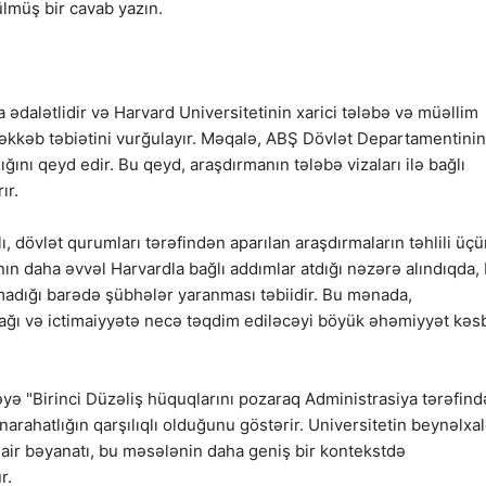
ülmüş bir cavab yazın.
 ədalətlidir və Harvard Universitetinin xarici tələbə və müəllim
rəkkəb təbiətini vurğulayır. Məqalə, ABŞ Dövlət Departamentinin
ğını qeyd edir. Bu qeyd, araşdırmanın tələbə vizaları ilə bağlı
ır.
, dövlət qurumları tərəfindən aparılan araşdırmaların təhlili üç
ın daha əvvəl Harvardla bağlı addımlar atdığı nəzərə alındıqda,
lmadığı barədə şübhələr yaranması təbiidir. Bu mənada,
cağı və ictimaiyyətə necə təqdim ediləcəyi böyük əhəmiyyət kəs
yə "Birinci Düzəliş hüquqlarını pozaraq Administrasiya tərəfin
narahatlığın qarşılıqlı olduğunu göstərir. Universitetin beynəlxa
air bəyanatı, bu məsələnin daha geniş bir kontekstdə
r.