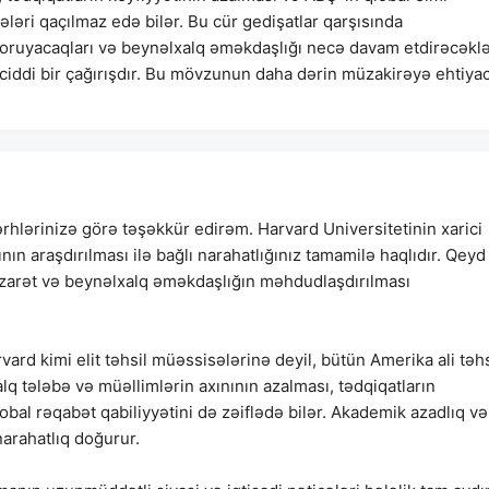
ələri qaçılmaz edə bilər. Bu cür gedişatlar qarşısında
qoruyacaqları və beynəlxalq əməkdaşlığı necə davam etdirəcəklə
n ciddi bir çağırışdır. Bu mövzunun daha dərin müzakirəyə ehtiyac
hlərinizə görə təşəkkür edirəm. Harvard Universitetinin xarici
nın araşdırılması ilə bağlı narahatlığınız tamamilə haqlıdır. Qeyd
i nəzarət və beynəlxalq əməkdaşlığın məhdudlaşdırılması
vard kimi elit təhsil müəssisələrinə deyil, bütün Amerika ali təhs
lq tələbə və müəllimlərin axınının azalması, tədqiqatların
obal rəqabət qabiliyyətini də zəiflədə bilər. Akademik azadlıq və
narahatlıq doğurur.