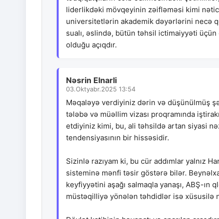
liderlikdəki mövqeyinin zəifləməsi kimi nətic
universitetlərin akademik dəyərlərini necə 
sualı, əslində, bütün təhsil ictimaiyyəti üçü
olduğu açıqdır.
Nəsrin Elnarli
03.Oktyabr.2025 13:54
Məqaləyə verdiyiniz dərin və düşünülmüş şər
tələbə və müəllim vizası proqramında iştirakı
etdiyiniz kimi, bu, ali təhsildə artan siyas
tendensiyasının bir hissəsidir.
Sizinlə razıyam ki, bu cür addımlar yalnız Har
sisteminə mənfi təsir göstərə bilər. Beynəlxa
keyfiyyətini aşağı salmaqla yanaşı, ABŞ-ın ql
müstəqilliyə yönələn təhdidlər isə xüsusilə 