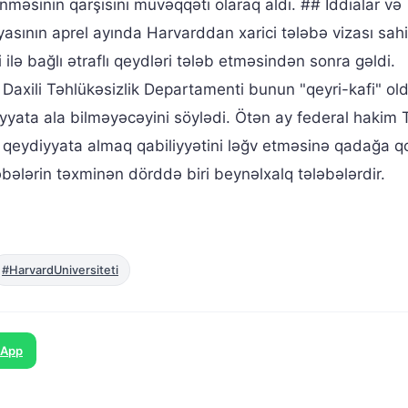
məsinin qarşısını müvəqqəti olaraq aldı. ## İddialar və
ının aprel ayında Harvarddan xarici tələbə vizası sahi
 ilə bağlı ətraflı qeydləri tələb etməsindən sonra gəldi.
in Daxili Təhlükəsizlik Departamenti bunun "qeyri-kafi" o
iyyata ala bilməyəcəyini söylədi. Ötən ay federal hakim
ri qeydiyyata almaq qabiliyyətini ləğv etməsinə qadağa q
ələrin təxminən dörddə biri beynəlxalq tələbələrdir.
#HarvardUniversiteti
sApp