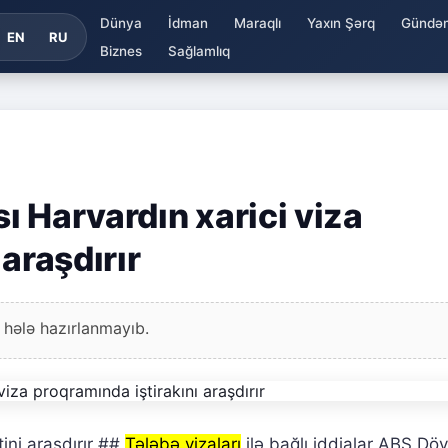
Dünya
İdman
Maraqlı
Yaxın Şərq
Gündə
EN
RU
Biznes
Sağlamlıq
 Harvardın xarici viza
araşdırır
 hələ hazırlanmayıb.
ini araşdırır ##
Tələbə vizaları
ilə bağlı iddialar ABŞ Döv