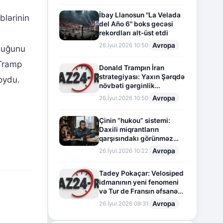
İbay Llanosun "La Velada
blərinin
del Año 6" boks gecəsi
rekordları alt-üst etdi
Avropa
26.İyul.2026 10:50
lduğunu
 Tramp
Donald Trampın İran
strategiyası: Yaxın Şərqdə
oydu.
növbəti gərginlik
mərhələsi
Avropa
26.İyul.2026 10:50
Çinin “hukou” sistemi:
Daxili miqrantların
qarşısındakı görünməz
sədd
Avropa
26.İyul.2026 10:22
Tadey Pokaçar: Velosiped
idmanının yeni fenomeni
və Tur de Fransın əfsanəvi
səhifəsi
Avropa
26.İyul.2026 09:31