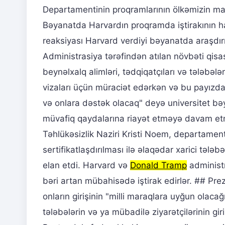
Departamentinin proqramlarının ölkəmizin mar
Bəyanatda Harvardın proqramda iştirakının han
reaksiyası Harvard verdiyi bəyanatda araşdır
Administrasiya tərəfindən atılan növbəti qisa
beynəlxalq alimləri, tədqiqatçıları və tələb
vizaları üçün müraciət edərkən və bu payızd
və onlara dəstək olacaq" deyə universitet bəy
müvafiq qaydalarına riayət etməyə davam etmə
Təhlükəsizlik Naziri Kristi Noem, departamen
sertifikatlaşdırılması ilə əlaqədar xarici t
elan etdi. Harvard və
Donald Tramp
administr
bəri artan mübahisədə iştirak edirlər. ## Pre
onların girişinin "milli maraqlara uyğun ola
tələbələrin və ya mübadilə ziyarətçilərinin gi