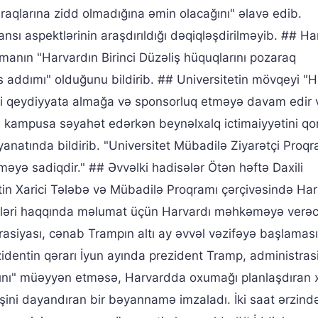
aqlarına zidd olmadığına əmin olacağını" əlavə edib.
sı aspektlərinin araşdırıldığı dəqiqləşdirilməyib. ## Ha
manın "Harvardın Birinci Düzəliş hüquqlarını pozaraq
s addımı" olduğunu bildirib. ## Universitetin mövqeyi "
ələri qeydiyyata almağa və sponsorluq etməyə davam edir
a kampusa səyahət edərkən beynəlxalq ictimaiyyətini q
anatında bildirib. "Universitet Mübadilə Ziyarətçi Proqr
yə sadiqdir." ## Əvvəlki hadisələr Ötən həftə Daxili
tin Xarici Tələbə və Mübadilə Proqramı çərçivəsində Har
ələbələri haqqında məlumat üçün Harvardı məhkəməyə verəc
asiyası, cənab Trampın altı ay əvvəl vəzifəyə başlamas
zidentin qərarı İyun ayında prezident Tramp, administras
cağını" müəyyən etməsə, Harvardda oxumağı planlaşdıran x
rişini dayandıran bir bəyannamə imzaladı. İki saat ərzind