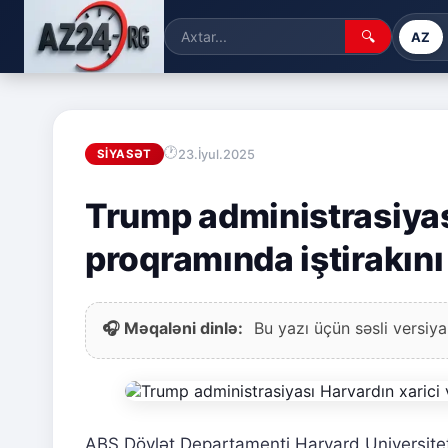
🔍
AZ
23.İyul.2025
SIYASƏT
Trump administrasiyası
proqramında iştirakını 
🎧 Məqaləni dinlə:
Bu yazı üçün səsli versiya
ABŞ Dövlət Departamenti Harvard Universitet