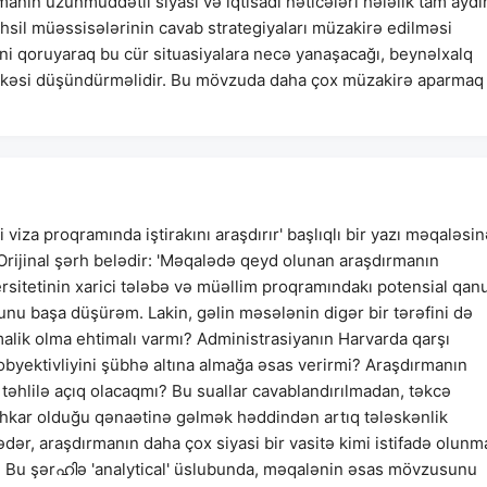
manın uzunmüddətli siyasi və iqtisadi nəticələri hələlik tam aydı
 təhsil müəssisələrinin cavab strategiyaları müzakirə edilməsi
ini qoruyaraq bu cür situasiyalara necə yanaşacağı, beynəlxalq
ər kəsi düşündürməlidir. Bu mövzuda daha çox müzakirə aparmaq
viza proqramında iştirakını araşdırır' başlıqlı bir yazı məqaləsi
 Orijinal şərh belədir: 'Məqalədə qeyd olunan araşdırmanın
sitetinin xarici tələbə və müəllim proqramındakı potensial qan
unu başa düşürəm. Lakin, gəlin məsələnin digər bir tərəfini də
malik olma ehtimalı varmı? Administrasiyanın Harvarda qarşı
obyektivliyini şübhə altına almağa əsas verirmi? Araşdırmanın
l təhlilə açıq olacaqmı? Bu suallar cavablandırılmadan, təkcə
ahkar olduğu qənaətinə gəlmək həddindən artıq tələskənlik
dər, araşdırmanın daha çox siyasi bir vasitə kimi istifadə olunm
.'. Bu şərഹിə 'analytical' üslubunda, məqalənin əsas mövzusunu