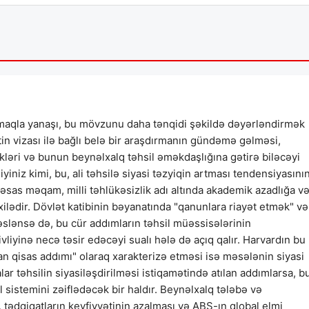
maqla yanaşı, bu mövzunu daha tənqidi şəkildə dəyərləndirmək
tin vizası ilə bağlı belə bir araşdırmanın gündəmə gəlməsi,
ikləri və bunun beynəlxalq təhsil əməkdaşlığına gətirə biləcəyi
iyiniz kimi, bu, ali təhsilə siyasi təzyiqin artması tendensiyasını
 əsas məqam, milli təhlükəsizlik adı altında akademik azadlığa v
lədir. Dövlət katibinin bəyanatında "qanunlara riayət etmək" və
səslənsə də, bu cür addımların təhsil müəssisələrinin
vliyinə necə təsir edəcəyi sualı hələ də açıq qalır. Harvardın bu
an qisas addımı" olaraq xarakterizə etməsi isə məsələnin siyasi
lar təhsilin siyasiləşdirilməsi istiqamətində atılan addımlarsa, b
l sistemini zəiflədəcək bir haldır. Beynəlxalq tələbə və
r, tədqiqatların keyfiyyətinin azalması və ABŞ-ın qlobal elmi