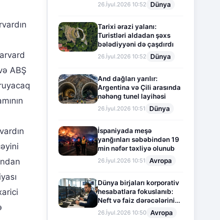
Dünya
26.İyul.2026 10:52
rvardın
Tarixi ərazi yalanı:
Turistləri aldadan şəxs
bələdiyyəni də çaşdırdı
Harvard
Dünya
26.İyul.2026 10:52
 və ABŞ
And dağları yarılır:
oruyacaq
Argentina və Çili arasında
nəhəng tunel layihəsi
amının
Dünya
26.İyul.2026 10:51
vardın
İspaniyada meşə
yanğınları səbəbindən 19
əyini
min nəfər təxliyə olunub
Avropa
ından
26.İyul.2026 10:51
iyası
Dünya birjaları korporativ
arici
hesabatlara fokuslanıb:
Neft və faiz dərəcələrinin
ə
təsiri altında cari vəziyyət
Avropa
26.İyul.2026 10:50