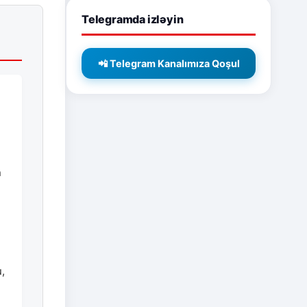
Telegramda izləyin
📲 Telegram Kanalımıza Qoşul
n
ə
u,