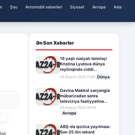
m
Şou
Avtomobil xəbərləri
Siyasət
Avropa
Asia
Ən Son Xəbərlər
16 yaşlı rusiyalı tennisçi
Kristina Lyutova dünya
reytinqində ciddi
irəliləyişə imza atdı
Dünya
04.Avqust.2026 11:06
Davina Makkol xərçənglə
mübarizədən sonra
televiziya fəaliyyətinə
fasilə verir
03.Avqust.2026 00:59
Avropa
ABŞ-da qızılca yayılması:
Son 35 ilin rekord
lət