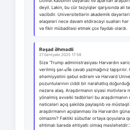
Dövlət katibinin bəyanatı və aparılan araşdır
deyil. Lakin, bu cür təzyiqlər qarşısında ali
vacibdir. Universitetlərin akademik dəyərlər
əlaqələri necə davam etdirəcəyi sualları h
və fikir mübadiləsi etmək çox faydalı olardı.
Rəşad Əhmədli
27.Sentyabr.2025 17:58
Sizə 'Trump administrasiyası Harvardın xarici 
verilmiş şərഹിə cavab yazmağınız tapşırılır.
əhəmiyyətini qəbul edirəm və Harvard Univer
pozuntularının ciddi bir narahatlıq doğurduğ
nəzərə alaq. Araşdırmanın siyasi motivlərə 
yönəlmiş əvvəlki tədbirləri bu araşdırmanın 
nəticələri açıq şəkildə paylaşılıb və müstəqi
araşdırmanın açıqlanması ilə Harvardın gün
olmazmı? Faktiki sübutlar ortaya qoyulana qə
ehtimalı barədə ehtiyatlı olmaq məsləhətdir