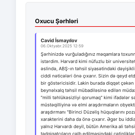
Oxucu Şərhləri
Cavid İsmayılov
06.Oktyabr.2025 12:59
Şərhinizdə vurğuladığınız məqamlara toxun
istərdim. Harvard kimi nüfuzlu bir universite
əslində, ABŞ-ın təhsil siyasətindəki dəyişikl
ciddi nəticələri önə çıxarır. Sizin də qeyd etd
bir göstəricisidir. Lakin burada diqqət çəkən
beynəlxalq təhsil mübadiləsinə edilən müdaxi
"milli təhlükəsizliyi qorumaq" kimi ifadələr 
müstəqilliyinə və elmi araşdırmaların obyekti
araşdırmanı "Birinci Düzəliş hüquqlarını poz
xarakterini daha da önə çıxarır. Əgər bu iddia
yalnız Harvardı deyil, bütün Amerika ali təhsi
tədqiqatçıların cəlb edilməsindəki çətinliklə