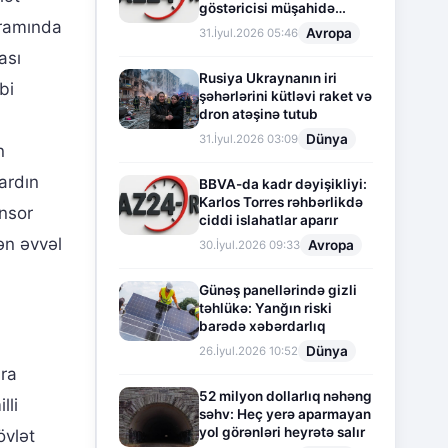
göstəricisi müşahidə
qramında
olunur
Avropa
31.İyul.2026 05:46
ası
Rusiya Ukraynanın iri
bi
şəhərlərini kütləvi raket və
dron atəşinə tutub
Dünya
31.İyul.2026 03:09
n
ardın
BBVA-da kadr dəyişikliyi:
Karlos Torres rəhbərlikdə
onsor
ciddi islahatlar aparır
ən əvvəl
Avropa
30.İyul.2026 09:33
Günəş panellərində gizli
təhlükə: Yanğın riski
barədə xəbərdarlıq
Dünya
26.İyul.2026 10:52
ara
52 milyon dollarlıq nəhəng
lli
səhv: Heç yerə aparmayan
yol görənləri heyrətə salır
övlət