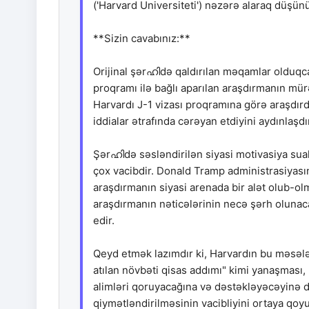
('Harvard Universiteti') nəzərə alaraq düşün
**Sizin cavabınız:**
Orijinal şərഹിdə qaldırılan məqamlar olduqca
proqramı ilə bağlı aparılan araşdırmanın mü
Harvardı J-1 vizası proqramına görə araşdırdı
iddialar ətrafında cərəyan etdiyini aydınlaşdır
Şərഹിdə səsləndirilən siyasi motivasiya sualı
çox vacibdir. Donald Tramp administrasiyasın
araşdırmanın siyasi arenada bir alət olub-o
araşdırmanın nəticələrinin necə şərh oluna
edir.
Qeyd etmək lazımdır ki, Harvardın bu məsələ
atılan növbəti qisas addımı" kimi yanaşması, 
alimləri qoruyacağına və dəstəkləyəcəyinə d
qiymətləndirilməsinin vacibliyini ortaya qoyu