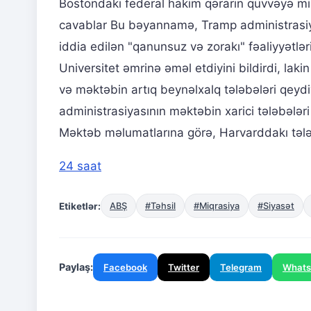
Bostondakı federal hakim qərarın qüvvəyə min
cavablar Bu bəyannamə, Tramp administrasiyas
iddia edilən "qanunsuz və zorakı" fəaliyyətləri
Universitet əmrinə əməl etdiyini bildirdi, lak
və məktəbin artıq beynəlxalq tələbələri qeyd
administrasiyasının məktəbin xarici tələbələ
Məktəb məlumatlarına görə, Harvarddakı tələb
24 saat
Etiketlər:
ABŞ
#Təhsil
#Miqrasiya
#Siyasət
Paylaş:
Facebook
Twitter
Telegram
What