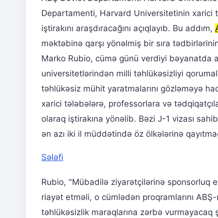
Departamenti, Harvard Universitetinin xarici
iştirakını araşdıracağını açıqlayıb. Bu addım,
məktəbinə qarşı yönəlmiş bir sıra tədbirlərin
Marko Rubio, cümə günü verdiyi bəyanatda ar
universitetlərindən milli təhlükəsizliyi qoruma
təhlükəsiz mühit yaratmalarını gözləməyə haq
xarici tələbələrə, professorlara və tədqiqatç
olaraq iştirakına yönəlib. Bəzi J-1 vizası sa
ən azı iki il müddətində öz ölkələrinə qayıtm
Sələfi
Rubio, "Mübadilə ziyarətçilərinə sponsorluq
riayət etməli, o cümlədən proqramlarını ABŞ-ı
təhlükəsizlik maraqlarına zərbə vurmayacaq ş