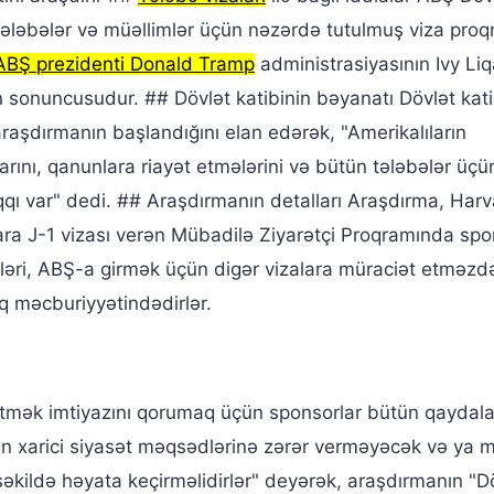
 tələbələr və müəllimlər üçün nəzərdə tutulmuş viza pro
ABŞ prezidenti Donald Tramp
administrasiyasının Ivy Liq
in sonuncusudur. ## Dövlət katibinin bəyanatı Dövlət kati
aşdırmanın başlandığını elan edərək, "Amerikalıların
larını, qanunlara riayət etmələrini və bütün tələbələr üçü
qı var" dedi. ## Araşdırmanın detalları Araşdırma, Harv
ılara J-1 vizası verən Mübadilə Ziyarətçi Proqramında sp
hibləri, ABŞ-a girmək üçün digər vizalara müraciət etməzd
aq məcburiyyətindədirlər.
 etmək imtiyazını qorumaq üçün sponsorlar bütün qaydal
n xarici siyasət məqsədlərinə zərər verməyəcək və ya mi
əkildə həyata keçirməlidirlər" deyərək, araşdırmanın "D