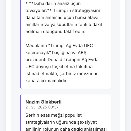
* **Daha dərin analiz üçün
tövsiyələr:** Trump'ın strategiyasını
daha tam anlamaq üçün hansı əlavə
amillərin və ya sübutların təhlilə daxil
edilməli olduğunu təklif edin.
Məqalənin "Trump: Ağ Evdə UFC
keçirəcəyik" başlığına və ABŞ
prezidenti Donald Trampın Ağ Evdə
UFC döyüşü təşkil etmə təklifinə
istinad etməklə, şərhiniz mövzudan
kənara çıxmamalıdır.
Nazim Ələkbərli
21.İyul.2025 00:37
Şərhin əsas məğzi populist
strategiyaların uğurunda şəxsiyyət
amilinin rolunun daha dəqiq anlaşılması