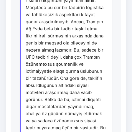
riskləri diqqətdən yayınmamalıdır.
Məqalədə bu cür bir tədbirin logistika
və təhlükəsizlik aspektləri kifayət
qədər araşdırılmayıb. Ancaq, Trampın
Ağ Evdə belə bir tədbir təşkil etmə
fikrini irəli sürməsinin arxasında daha
geniş bir məqsəd ola biləcəyini də
nəzərə almaq lazımdır. Bu, sadəcə bir
UFC tədbiri deyil, daha çox Trampın
özünəməxsus şoumenlik və
ictimaiyyətlə əlaqə qurma üslubunun
bir təzahürüdür. Ona görə də, təklifin
absurdluğunun altındakı siyasi
motivləri araşdırmaq daha vacib
görünür. Bəlkə də bu, ictimai diqqəti
digər məsələlərdən yayındırmaq,
əhaliyə öz gücünü nümayiş etdirmək
və ya sadəcə özünəməxsus siyasi
teatrını yaratmaq üçün bir vasitədir. Bu