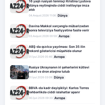
16 yaşlı rusiyalı tennisçi Kristina Lyutova
dünya reytinqində ciddi irəliləyişə imza
atdı
Dünya
04.Avqust.2026 11:06
Davina Makkol xərçənglə mübarizədən
sonra televiziya fəaliyyətinə fasilə verir
Avropa
03.Avqust.2026 00:59
ABŞ-da qızılca yayılması: Son 35 ilin
rekord göstəricisi müşahidə olunur
Avropa
31.İyul.2026 05:46
Rusiya Ukraynanın iri şəhərlərini kütləvi
raket və dron atəşinə tutub
Dünya
31.İyul.2026 03:09
BBVA-da kadr dəyişikliyi: Karlos Torres
rəhbərlikdə ciddi islahatlar aparır
Avropa
30.İyul.2026 09:33