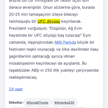
ərazisi bu cür irimiqyaslı bir tədbir üçün son
dərəcə əlverişlidir. Onun sözlərinə görə, burada
20-25 min tamaşaçının izləyə biləcəyi
tamhüquqlu bir
UFC döyüşü
keçiriləcək.
Prezident vurğulayıb: "Düşünün, Ağ Evin
həyətində bir UFC döyüşü baş tutacaq!" Eyni
zamanda, Vaşinqtondakı
Milli Parkda
böyük bir
festivalın təşkil olunacağı və ölkə daxilindən lisey
şagirdlərinin qatılacağı ayrıca idman
müsabiqəsinin keçiriləcəyi də açıqlanıb. Bu
təşəbbüslər ABŞ-ın 250 illik yubileyi çərçivəsində
reallaşdırılacaq.
24 saat
Etiketlər:
#DonaldTrump
#Amerika250