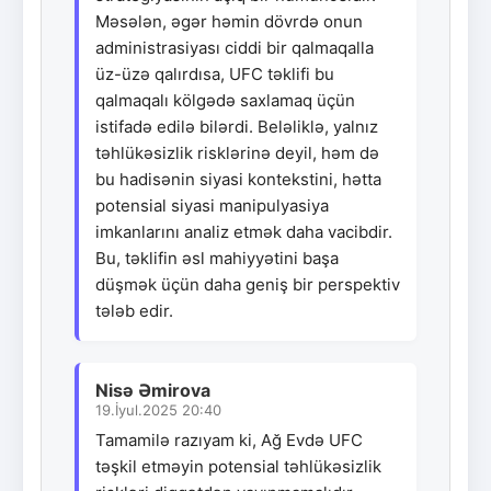
Məsələn, əgər həmin dövrdə onun
administrasiyası ciddi bir qalmaqalla
üz-üzə qalırdısa, UFC təklifi bu
qalmaqalı kölgədə saxlamaq üçün
istifadə edilə bilərdi. Beləliklə, yalnız
təhlükəsizlik risklərinə deyil, həm də
bu hadisənin siyasi kontekstini, hətta
potensial siyasi manipulyasiya
imkanlarını analiz etmək daha vacibdir.
Bu, təklifin əsl mahiyyətini başa
düşmək üçün daha geniş bir perspektiv
tələb edir.
Nisə Əmirova
19.İyul.2025 20:40
Tamamilə razıyam ki, Ağ Evdə UFC
təşkil etməyin potensial təhlükəsizlik