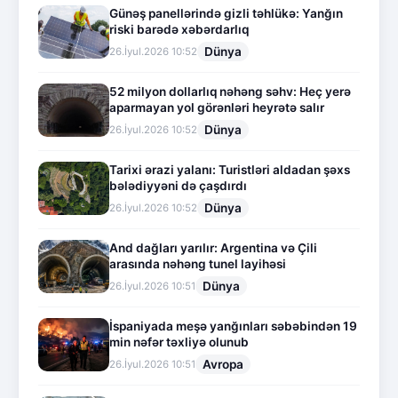
Günəş panellərində gizli təhlükə: Yanğın
riski barədə xəbərdarlıq
Dünya
26.İyul.2026 10:52
52 milyon dollarlıq nəhəng səhv: Heç yerə
aparmayan yol görənləri heyrətə salır
Dünya
26.İyul.2026 10:52
Tarixi ərazi yalanı: Turistləri aldadan şəxs
bələdiyyəni də çaşdırdı
Dünya
26.İyul.2026 10:52
And dağları yarılır: Argentina və Çili
arasında nəhəng tunel layihəsi
Dünya
26.İyul.2026 10:51
İspaniyada meşə yanğınları səbəbindən 19
min nəfər təxliyə olunub
Avropa
26.İyul.2026 10:51