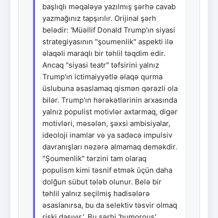
başlıqlı məqaləyə yazılmış şərhə cavab
yazmağınız tapşırılır. Orijinal şərh
belədir: 'Müəllif Donald Trump'ın siyasi
strategiyasının "şoumenlik" aspekti ilə
əlaqəli maraqlı bir təhlil təqdim edir.
Ancaq "siyasi teatr" təfsirini yalnız
Trump'ın ictimaiyyətlə əlaqə qurma
üslubuna əsaslamaq qismən qərəzli ola
bilər. Trump'ın hərəkətlərinin arxasında
yalnız populist motivlər axtarmaq, digər
motivləri, məsələn, şəxsi ambisiyalar,
ideoloji inamlar və ya sadəcə impulsiv
davranışları nəzərə almamaq deməkdir.
"Şoumenlik" tərzini tam olaraq
populism kimi təsnif etmək üçün daha
dolğun sübut tələb olunur. Belə bir
təhlil yalnız seçilmiş hadisələrə
əsaslanırsa, bu da selektiv təsvir olmaq
riski daşıyır.'. Bu şərhi 'humorous'