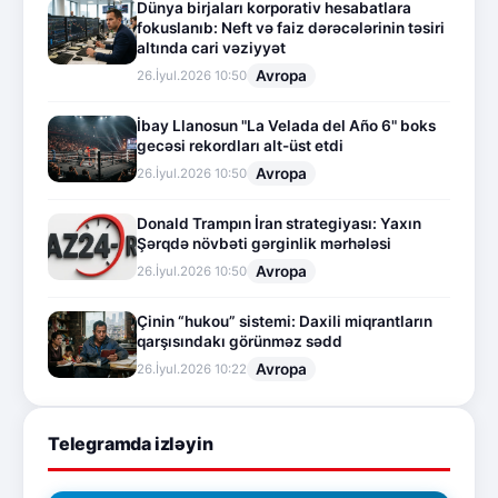
Dünya birjaları korporativ hesabatlara
fokuslanıb: Neft və faiz dərəcələrinin təsiri
altında cari vəziyyət
Avropa
26.İyul.2026 10:50
İbay Llanosun "La Velada del Año 6" boks
gecəsi rekordları alt-üst etdi
Avropa
26.İyul.2026 10:50
Donald Trampın İran strategiyası: Yaxın
Şərqdə növbəti gərginlik mərhələsi
Avropa
26.İyul.2026 10:50
Çinin “hukou” sistemi: Daxili miqrantların
qarşısındakı görünməz sədd
Avropa
26.İyul.2026 10:22
Telegramda izləyin