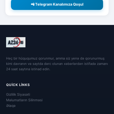
📲 Telegram Kanalımıza Qoşul
Heç bir hüququmuz qorunmur, amma siz yenə də qorunurmuş
kimi davranın və saytda dərc olunan xəbərlərdən istifadə zamanı
24 saat saytına istinad edin.
QUICK LINKS
Gizlilik Siyasəti
Məlumatların Silinməsi
Əlaqə