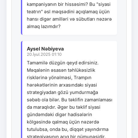
kampaniyanın bir hissəsimi? Bu "siyasi
teatrın" əsl məqsədini açıqlamaq üçün
hansı digər amilləri və sübutları nəzərə
almaq lazımdır?
Aysel Nəbiyeva
20.İyul.2025 01:10
Tamamilə düzgün qeyd edirsiniz.
Məqalənin əsasən təhlükəsizlik
risklərinə yönəlməsi, Trampın
hərəkətlərinin arxasındakı siyasi
strategiyadan gözü yumdurmağa
səbəb ola bilər. Bu təklifin zamanlaması
da maraqlıdır. Əgər bu təklif siyasi
gündəmdəki digər hadisələrin
kölgəsində qalmaq üçün nəzərdə
tutulubsa, onda bu, diqqət yayındırma
strategiyasının açıq bir nümunəsidir.