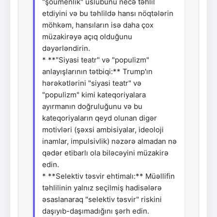
"şoumenlik" üslubunu necə təhlil
etdiyini və bu təhlildə hansı nöqtələrin
möhkəm, hansıların isə daha çox
müzakirəyə açıq olduğunu
dəyərləndirin.
* **"Siyasi teatr" və "populizm"
anlayışlarının tətbiqi:** Trump'ın
hərəkətlərini "siyasi teatr" və
"populizm" kimi kateqoriyalara
ayırmanın doğruluğunu və bu
kateqoriyaların qeyd olunan digər
motivləri (şəxsi ambisiyalar, ideoloji
inamlar, impulsivlik) nəzərə almadan nə
qədər etibarlı ola biləcəyini müzakirə
edin.
* **Selektiv təsvir ehtimalı:** Müəllifin
təhlilinin yalnız seçilmiş hadisələrə
əsaslanaraq "selektiv təsvir" riskini
daşıyıb-daşımadığını şərh edin.