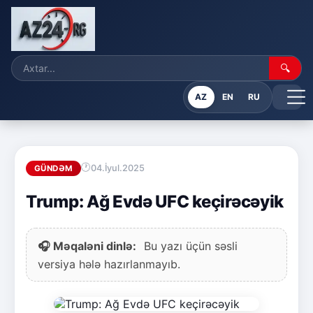
🔍
AZ
EN
RU
04.İyul.2025
GÜNDƏM
Trump: Ağ Evdə UFC keçirəcəyik
🎧 Məqaləni dinlə:
Bu yazı üçün səsli
versiya hələ hazırlanmayıb.