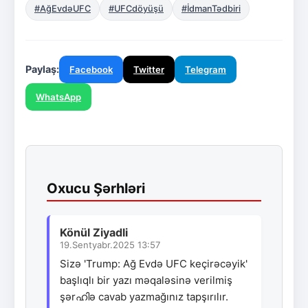
#AğEvdəUFC
#UFCdöyüşü
#İdmanTədbiri
Paylaş:
Facebook
Twitter
Telegram
WhatsApp
Oxucu Şərhləri
Könül Ziyadli
19.Sentyabr.2025 13:57
Sizə 'Trump: Ağ Evdə UFC keçirəcəyik'
başlıqlı bir yazı məqaləsinə verilmiş
şərഹിə cavab yazmağınız tapşırılır.