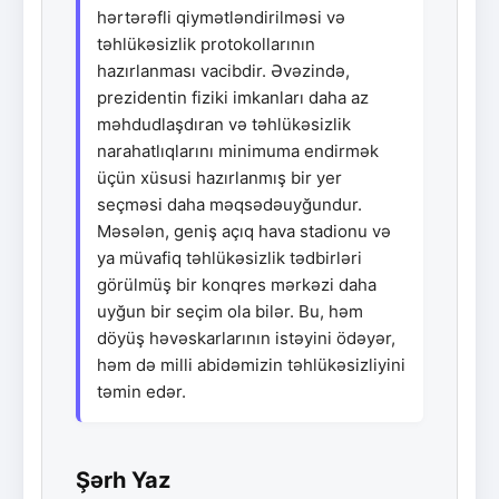
hərtərəfli qiymətləndirilməsi və
təhlükəsizlik protokollarının
hazırlanması vacibdir. Əvəzində,
prezidentin fiziki imkanları daha az
məhdudlaşdıran və təhlükəsizlik
narahatlıqlarını minimuma endirmək
üçün xüsusi hazırlanmış bir yer
seçməsi daha məqsədəuyğundur.
Məsələn, geniş açıq hava stadionu və
ya müvafiq təhlükəsizlik tədbirləri
görülmüş bir konqres mərkəzi daha
uyğun bir seçim ola bilər. Bu, həm
döyüş həvəskarlarının istəyini ödəyər,
həm də milli abidəmizin təhlükəsizliyini
təmin edər.
Şərh Yaz