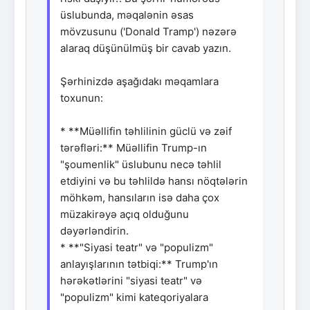
üslubunda, məqalənin əsas
mövzusunu ('Donald Tramp') nəzərə
alaraq düşünülmüş bir cavab yazın.
Şərhinizdə aşağıdakı məqamlara
toxunun:
* **Müəllifin təhlilinin güclü və zəif
tərəfləri:** Müəllifin Trump-ın
"şoumenlik" üslubunu necə təhlil
etdiyini və bu təhlildə hansı nöqtələrin
möhkəm, hansıların isə daha çox
müzakirəyə açıq olduğunu
dəyərləndirin.
* **"Siyasi teatr" və "populizm"
anlayışlarının tətbiqi:** Trump'ın
hərəkətlərini "siyasi teatr" və
"populizm" kimi kateqoriyalara