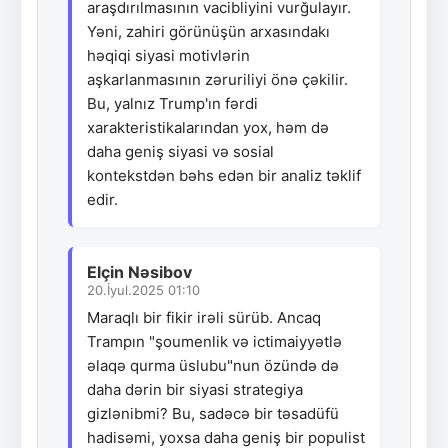
araşdırılmasının vacibliyini vurğulayır.
Yəni, zahiri görünüşün arxasındakı
həqiqi siyasi motivlərin
aşkarlanmasının zəruriliyi önə çəkilir.
Bu, yalnız Trump'ın fərdi
xarakteristikalarından yox, həm də
daha geniş siyasi və sosial
kontekstdən bəhs edən bir analiz təklif
edir.
Elçin Nəsibov
20.İyul.2025 01:10
Maraqlı bir fikir irəli sürüb. Ancaq
Trampın "şoumenlik və ictimaiyyətlə
əlaqə qurma üslubu"nun özündə də
daha dərin bir siyasi strategiya
gizlənibmi? Bu, sadəcə bir təsadüfü
hadisəmi, yoxsa daha geniş bir populist