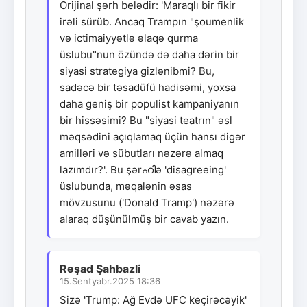
Orijinal şərh belədir: 'Maraqlı bir fikir
irəli sürüb. Ancaq Trampın "şoumenlik
və ictimaiyyətlə əlaqə qurma
üslubu"nun özündə də daha dərin bir
siyasi strategiya gizlənibmi? Bu,
sadəcə bir təsadüfü hadisəmi, yoxsa
daha geniş bir populist kampaniyanın
bir hissəsimi? Bu "siyasi teatrın" əsl
məqsədini açıqlamaq üçün hansı digər
amilləri və sübutları nəzərə almaq
lazımdır?'. Bu şərഹിə 'disagreeing'
üslubunda, məqalənin əsas
mövzusunu ('Donald Tramp') nəzərə
alaraq düşünülmüş bir cavab yazın.
Rəşad Şahbazli
15.Sentyabr.2025 18:36
Sizə 'Trump: Ağ Evdə UFC keçirəcəyik'