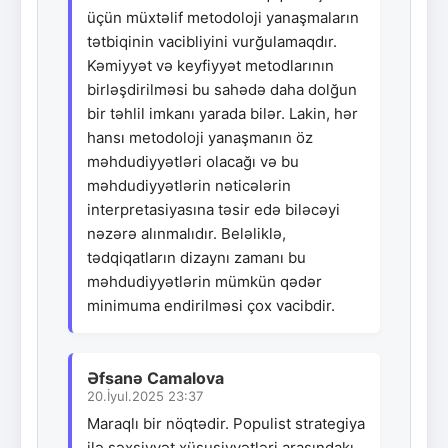
üçün müxtəlif metodoloji yanaşmaların
tətbiqinin vacibliyini vurğulamaqdır.
Kəmiyyət və keyfiyyət metodlarının
birləşdirilməsi bu sahədə daha dolğun
bir təhlil imkanı yarada bilər. Lakin, hər
hansı metodoloji yanaşmanın öz
məhdudiyyətləri olacağı və bu
məhdudiyyətlərin nəticələrin
interpretasiyasına təsir edə biləcəyi
nəzərə alınmalıdır. Beləliklə,
tədqiqatların dizaynı zamanı bu
məhdudiyyətlərin mümkün qədər
minimuma endirilməsi çox vacibdir.
Əfsanə Camalova
20.İyul.2025 23:37
Maraqlı bir nöqtədir. Populist strategiya
ilə şəxsiyyət xüsusiyyətləri arasındakı