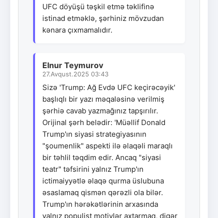
UFC döyüşü təşkil etmə təklifinə
istinad etməklə, şərhiniz mövzudan
kənara çıxmamalıdır.
Elnur Teymurov
27.Avqust.2025 03:43
Sizə 'Trump: Ağ Evdə UFC keçirəcəyik'
başlıqlı bir yazı məqaləsinə verilmiş
şərhiə cavab yazmağınız tapşırılır.
Orijinal şərh belədir: 'Müəllif Donald
Trump'ın siyasi strategiyasının
"şoumenlik" aspekti ilə əlaqəli maraqlı
bir təhlil təqdim edir. Ancaq "siyasi
teatr" təfsirini yalnız Trump'ın
ictimaiyyətlə əlaqə qurma üslubuna
əsaslamaq qismən qərəzli ola bilər.
Trump'ın hərəkətlərinin arxasında
yalnız populist motivlər axtarmaq, digər