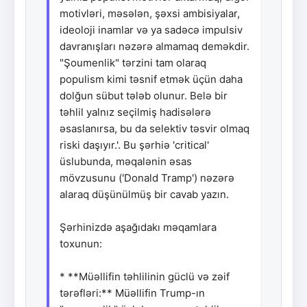
motivləri, məsələn, şəxsi ambisiyalar,
ideoloji inamlar və ya sadəcə impulsiv
davranışları nəzərə almamaq deməkdir.
"Şoumenlik" tərzini tam olaraq
populism kimi təsnif etmək üçün daha
dolğun sübut tələb olunur. Belə bir
təhlil yalnız seçilmiş hadisələrə
əsaslanırsa, bu da selektiv təsvir olmaq
riski daşıyır.'. Bu şərhiə 'critical'
üslubunda, məqalənin əsas
mövzusunu ('Donald Tramp') nəzərə
alaraq düşünülmüş bir cavab yazın.
Şərhinizdə aşağıdakı məqamlara
toxunun:
* **Müəllifin təhlilinin güclü və zəif
tərəfləri:** Müəllifin Trump-ın