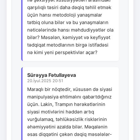
qarşılıqlı təsiri daha dəqiq təhlil etmək
üçün hansı metodoloji yanaşmalar
tətbiq oluna bilər və bu yanaşmaların
nəticələrində hansı məhdudiyyətlər ola
bilər? Məsələn, kəmiyyət və keyfiyyət
tədqiqat metodlarının birgə istifadəsi
nə kimi yeni perspektivlər açar?
Sürəyya Fətullayeva
20.İyul.2025 20:51
Maraqlı bir nöqtedir, xüsusən də siyasi
manipulyasiya ehtimalını qabartdığınız
üçün. Lakin, Trampın hərəkətlərinin
siyasi motivlərini həddən artıq
vurğulamaq, təhlükəsizlik risklərinin
əhəmiyyətini azalda bilər. Məqalənin
əsas diqqətini çəkən dəqiq məsələlər-