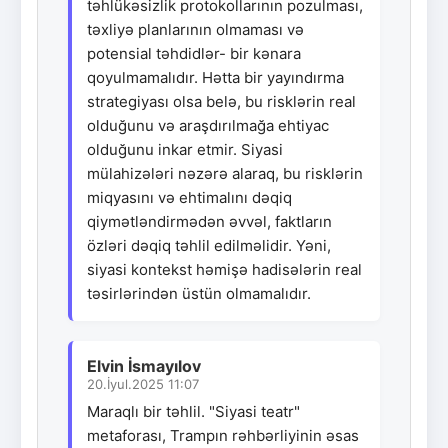
təhlükəsizlik protokollarının pozulması,
təxliyə planlarının olmaması və
potensial təhdidlər- bir kənara
qoyulmamalıdır. Hətta bir yayındırma
strategiyası olsa belə, bu risklərin real
olduğunu və araşdırılmağa ehtiyac
olduğunu inkar etmir. Siyasi
mülahizələri nəzərə alaraq, bu risklərin
miqyasını və ehtimalını dəqiq
qiymətləndirmədən əvvəl, faktların
özləri dəqiq təhlil edilməlidir. Yəni,
siyasi kontekst həmişə hadisələrin real
təsirlərindən üstün olmamalıdır.
Elvin İsmayılov
20.İyul.2025 11:07
Maraqlı bir təhlil. "Siyasi teatr"
metaforası, Trampın rəhbərliyinin əsas