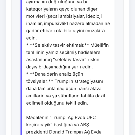
ayırmanın doğruluğunu və bu
kateqoriyaların qeyd olunan digər
motivləri (şəxsi ambisiyalar, ideoloji
inamlar, impulsivlik) nəzərə almadan nə
qədər etibarlı ola biləcəyini müzakirə
edin.
* **Selektiv təsvir ehtimalı:** Müəllifin
təhlilinin yalnız seçilmiş hadisələrə
əsaslanaraq "selektiv təsvir" riskini
daşıyıb-daşımadığını şərh edin.
* **Daha dərin analiz üçün
tövsiyələr:** Trump'ın strategiyasını
daha tam anlamaq üçün hansı əlavə
amillərin və ya sübutların təhlilə daxil
edilməli olduğunu təklif edin.
Məqalənin "Trump: Ağ Evdə UFC
keçirəcəyik" başlığına və ABŞ
prezidenti Donald Trampın Ağ Evdə