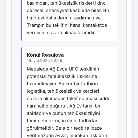
baxımdan, təhlükəsizlik riskləri ikinci
dərəcəli əhəmiyyət kəsb edə bilər. Bu
hipotezi daha dərin araşdırmaq və
Trampın bu təklifini hansı kontekstdə
verdiyini nəzərə almaq lazımdır.
Könül Rəsulova
19.İyul.2025 20:29
Məqalədə Ağ Evdə UFC təşkilinin
potensial təhlükəsizlik risklərinə
toxunulmayıb. Bu cür bir tədbirin
logistika, təhlükəsizlik və xərcləri
nəzərə alınmadan təklif edilməsi ciddi
narahatlıq doğurur. Ağ Ev tarixi bir
abidədir və bunun təhlükəsizliyini
təmin etmək üçün ciddi tədbirlər
görülməlidir. Belə bir tədbirə icazə
verilməzdən əvvəl, mümkün risklərin