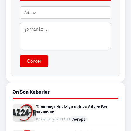
Göndər
Ən Son Xəbərlər
Tanınmış televiziya ulduzu Stiven Ber
saxlanılıb
Avropa
07.Avqust.2026 10:43