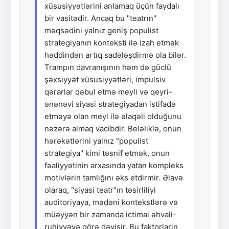
xüsusiyyətlərini anlamaq üçün faydalı
bir vasitədir. Ancaq bu "teatrın"
məqsədini yalnız geniş populist
strategiyanın konteksti ilə izah etmək
həddindən artıq sadələşdirmə ola bilər.
Trampın davranışının həm də güclü
şəxsiyyət xüsusiyyətləri, impulsiv
qərarlar qəbul etmə meyli və qeyri-
ənənəvi siyasi strategiyadan istifadə
etməyə olan meyl ilə əlaqəli olduğunu
nəzərə almaq vacibdir. Beləliklə, onun
hərəkətlərini yalnız "populist
strategiya" kimi təsnif etmək, onun
fəaliyyətinin arxasında yatan kompleks
motivlərin tamlığını əks etdirmir. Əlavə
olaraq, "siyasi teatr"ın təsirliliyi
auditoriyaya, mədəni kontekstlərə və
müəyyən bir zamanda ictimai əhvali-
ruhiyyəyə görə dəyişir. Bu faktorların