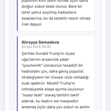
populism kimi təsnif etmək üçün daha
dolğun sübut tələb olunur. Belə bir
təhlil yalnız seçilmiş hadisələrə
əsaslanırsa, bu da selektiv təsvir olmaq
riski daşıyır.
Sürəyya Səmədova
20.İyul.2025 04:30
Şərhdə Donald Trump'ın siyasi
uğurlarının arxasında yatan
"şoumenlik" üslubunun təsadüfi bir
hadisədən çox, daha geniş populist
strategiyanın bir hissəsi olub-olmadığı
sualı qaldırılır. Müəllif Trump'ın
ictimaiyyətlə əlaqə qurma üsulunun
"siyasi teatr" olaraq təhlilini təklif
edərək, bu teatrın əsl məqsədini
anlamaq üçün daha çox sübut və amilin