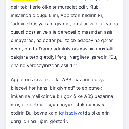
dair təkliflərlə ölkələr müraciət edir. Klub
misalında olduğu kimi, Appleton bildirib ki,
"administrasiya tam qiymət, dostlar və ailə, ya da
xüsusi dostlar və ailə dərəcəsi olmasından asılı
olmayaraq, nə qədər pul tələb edəcəyinə qərar
verir", bu da Tramp administrasiyasının müxtəlif
xalqlara tətbiq etdiyi fərqli vergilərə işarədir. "Bu,
ona nə verəcəyinizdən asılıdır."
Appleton əlavə edib ki, ABŞ "bazarın ödəyə
biləcəyi hər hansı bir qiyməti" tələb etmək
imkanına malikdir və bir çox ölkə ABŞ bazarına
çıxış əldə etmək üçün böyük istək nümayiş
etdirir. Bu, beynəlxalq
iqtisadiyyat
da ölkələrin
qarşılıqlı asılılığını göstərir.