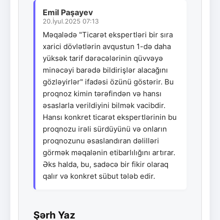
Emil Paşayev
20.İyul.2025 07:13
Məqalədə "Ticarət ekspertləri bir sıra
xarici dövlətlərin avqustun 1-də daha
yüksək tarif dərəcələrinin qüvvəyə
minəcəyi barədə bildirişlər alacağını
gözləyirlər" ifadəsi özünü göstərir. Bu
proqnoz kimin tərəfindən və hansı
əsaslarla verildiyini bilmək vacibdir.
Hansı konkret ticarət ekspertlərinin bu
proqnozu irəli sürdüyünü və onların
proqnozunu əsaslandıran dəlilləri
görmək məqalənin etibarlılığını artırar.
Əks halda, bu, sadəcə bir fikir olaraq
qalır və konkret sübut tələb edir.
Şərh Yaz