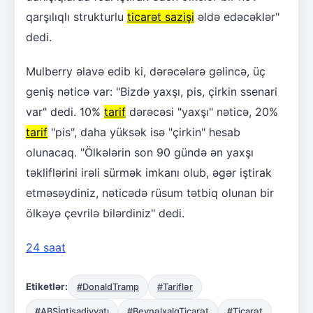
qarşılıqlı strukturlu
ticarət sazişi
əldə edəcəklər"
dedi.
Mulberry əlavə edib ki, dərəcələrə gəlincə, üç
geniş nəticə var: "Bizdə yaxşı, pis, çirkin ssenari
var" dedi. 10%
tarif
dərəcəsi "yaxşı" nəticə, 20%
tarif
"pis", daha yüksək isə "çirkin" hesab
olunacaq. "Ölkələrin son 90 gündə ən yaxşı
təkliflərini irəli sürmək imkanı olub, əgər iştirak
etməsəydiniz, nəticədə rüsum tətbiq olunan bir
ölkəyə çevrilə bilərdiniz" dedi.
24 saat
Etiketlər:
#DonaldTramp
#Tariflər
#ABŞİqtisadiyyatı
#BeynəlxalqTicarət
#Ticarət