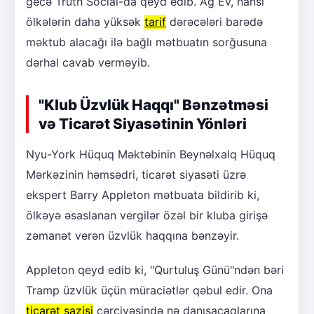
gecə Truth Social-da qeyd edib. Ağ Ev, hansı
ölkələrin daha yüksək
tarif
dərəcələri barədə
məktub alacağı ilə bağlı mətbuatın sorğusuna
dərhal cavab verməyib.
"Klub Üzvlük Haqqı" Bənzətməsi
və Ticarət Siyasətinin Yönləri
Nyu-York Hüquq Məktəbinin Beynəlxalq Hüquq
Mərkəzinin həmsədri, ticarət siyasəti üzrə
ekspert Barry Appleton mətbuata bildirib ki,
ölkəyə əsaslanan vergilər özəl bir kluba girişə
zəmanət verən üzvlük haqqına bənzəyir.
Appleton qeyd edib ki, "Qurtuluş Günü"ndən bəri
Tramp üzvlük üçün müraciətlər qəbul edir. Ona
ticarət sazişi
çərçivəsində nə danışacaqlarına