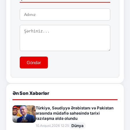
Göndər
Ən Son Xəbərlər
Türkiyə, Səudiyyə Ərəbistanı və Pakistan
arasında müdafiə sahəsində tarixi
razılaşma əldə olundu
Dünya
10.Avqust.2026 12:25