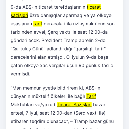
9-da ABŞ-ın ticarət tərəfdaşlarının
ticarət
sazişləri
üzrə danışıqlar aparmaq və ya ölkəyə
əsaslanan
tarif
dərəcələri ilə üzləşmək üçün son
tarixindən əvvəl, Şərq vaxtı ilə saat 12:00-da
göndəriləcək. Prezident Tramp aprelin 2-də
"Qurtuluş Günü" adlandırdığı "qarşılıqlı tarif"
dərəcələrini elan etmişdi. O, iyulun 9-da başa
çatan ölkəyə xas vergilər üçün 90 günlük fasilə
vermişdi.
“Mən məmnuniyyətlə bildirirəm ki, ABŞ-ın
dünyanın müxtəlif ölkələri ilə bağlı
Tarif
Məktubları və/yaxud
Ticarət Sazişləri
bazar
ertəsi, 7 iyul, saat 12:00-dan (Şərq vaxtı ilə)
etibarən təqdim olunacaq”, – Tramp bazar günü