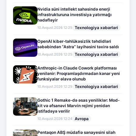
Nvidia süni intellekt sahəsində enerji
infrastrukturuna investisiya yatırmağı
hədəfləyir
Texnologiya xəbərləri
10.Avqust.2026 12:25
OpenAI kiber-təhlükəsizlik təhdidləri
səbəbindən “Astra” layihəsini təxirə saldı
Texnologiya xəbərləri
10.Avqust.2026 12:25
Anthropic-in Claude Cowork platforması
yenilənir: Proqramlaşdırmadan kənar yeni
funksiyalar əlavə olunub
Texnologiya xəbərləri
10.Avqust.2026 12:25
Gothic 1 Remake-də əsas yeniliklər: Mod-
kit və əfsanəvi Marvin rejimi yenidən
istifadəyə verilir
Avropa
10.Avqust.2026 12:24
Pentaqon ABŞ müdafiə sənayesini silah