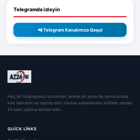
Telegramda izləyin
📲 Telegram Kanalımıza Qoşul
Heç bir hüququmuz qorunmur, amma siz yenə də qorunurmuş
kimi davranın və saytda dərc olunan xəbərlərdən istifadə zamanı
24 saat saytına istinad edin.
QUICK LINKS