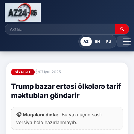
🔍
AZ
EN
RU
07.İyul.2025
SIYASƏT
Trump bazar ertəsi ölkələrə tarif
məktubları göndərir
🎧 Məqaləni dinlə:
Bu yazı üçün səsli
versiya hələ hazırlanmayıb.