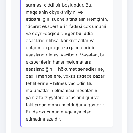
sürməsi ciddi bir boşluqdur. Bu,
məqalənin obyektivliyini və
etibarlılığını şübhə altına alır. Həmçinin,
"ticarət ekspertləri" ifadəsi çox ümumi
və qeyri-dəqiqdir. Əgər bu iddia
əsaslandırılıbsa, konkret adlar və
onların bu proqnoza gəlmələrinin
əsaslandırılması vacibdir. Məsələn, bu
ekspertlərin hansı məlumatlara
əsaslandığını – hökumət sənədlərinə,
daxili mənbələrə, yoxsa sadəcə bazar
təhlillərinə – bilmək vacibdir. Bu
məlumatların olmaması məqalənin
yalnız fərziyyələrə əsaslandığını və
faktlardan məhrum olduğunu göstərir.
Bu da oxucunun məqaləyə olan
etimadını azaldır.