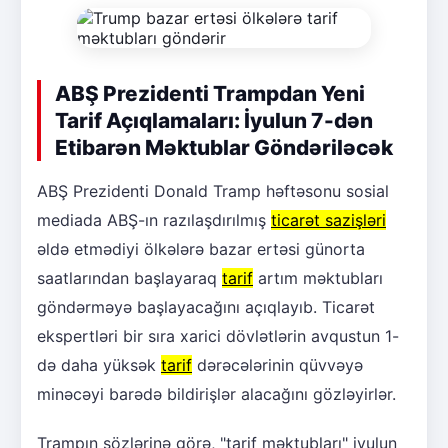
ABŞ Prezidenti Trampdan Yeni
Tarif Açıqlamaları: İyulun 7-dən
Etibarən Məktublar Göndəriləcək
ABŞ Prezidenti Donald Tramp həftəsonu sosial
mediada ABŞ-ın razılaşdırılmış
ticarət sazişləri
əldə etmədiyi ölkələrə bazar ertəsi günorta
saatlarından başlayaraq
tarif
artım məktubları
göndərməyə başlayacağını açıqlayıb. Ticarət
ekspertləri bir sıra xarici dövlətlərin avqustun 1-
də daha yüksək
tarif
dərəcələrinin qüvvəyə
minəcəyi barədə bildirişlər alacağını gözləyirlər.
Trampın sözlərinə görə, "tarif məktubları" iyulun