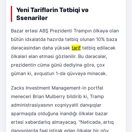
Yeni Tariflərin Tətbiqi və
Ssenarilər
Bazar ertəsi ABŞ Prezidenti Trampın ölkəyə olan
bütün idxalatda hazırda tətbiq olunan 10% baza
dərəcəsindən daha yüksək
tarif
tətbiq ediləcək
ölkələri elan etməsi gözlənilir. Bu dərəcələr,
prezidentin cümə günü dediyinə görə, çox
güman ki, avqustun 1-də qüvvəyə minəcək.
Zacks Investment Management-in portfel
meneceri Brian Mulberry bildirib ki, Tramp
administrasiyasının xoşniyyətli danışıqlar
aparmaqda olduğuna inandığı ölkələr bazar
ertəsi xəbərdarlıq almayacaq. "Nəticədə, artıq
danışıqlarda fəal iştirak edən ölkələr bir növ