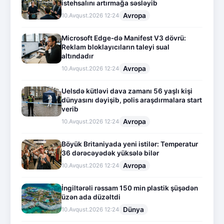
istehsalını artırmağa səsləyib
Avropa
10.Avqust.2026 12:24
Microsoft Edge-də Manifest V3 dövrü:
Reklam bloklayıcıların taleyi sual
altındadır
Avropa
10.Avqust.2026 12:24
Uelsdə kütləvi dava zamanı 56 yaşlı kişi
dünyasını dəyişib, polis araşdırmalara start
verib
Avropa
10.Avqust.2026 12:24
Böyük Britaniyada yeni istilər: Temperatur
36 dərəcəyədək yüksələ bilər
Avropa
10.Avqust.2026 12:24
İngiltərəli rəssam 150 min plastik şüşədən
üzən ada düzəltdi
Dünya
10.Avqust.2026 12:24