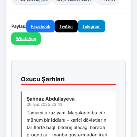
Paylaş:
Facebook
Twitter
Telegram
WhatsApp
Oxucu Şərhləri
Şahnaz Abdullayeva
20.İyul.2025 23:43
Tamamilə razıyam. Məqalənin bu cür
mühüm bir iddianı – xarici dövlətlərin
tariflərlə bağlı bildiriş alacağı barədə
proqnozu – mənbə göstərmədən irəli