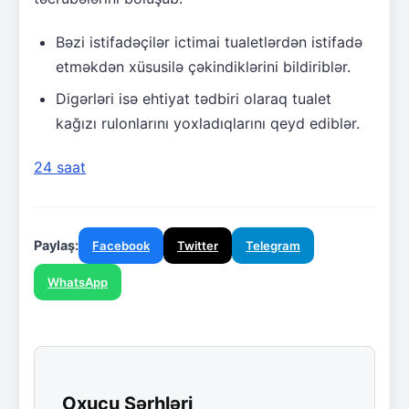
Bəzi istifadəçilər ictimai tualetlərdən istifadə
etməkdən xüsusilə çəkindiklərini bildiriblər.
Digərləri isə ehtiyat tədbiri olaraq tualet
kağızı rulonlarını yoxladıqlarını qeyd ediblər.
24 saat
Paylaş:
Facebook
Twitter
Telegram
WhatsApp
Oxucu Şərhləri