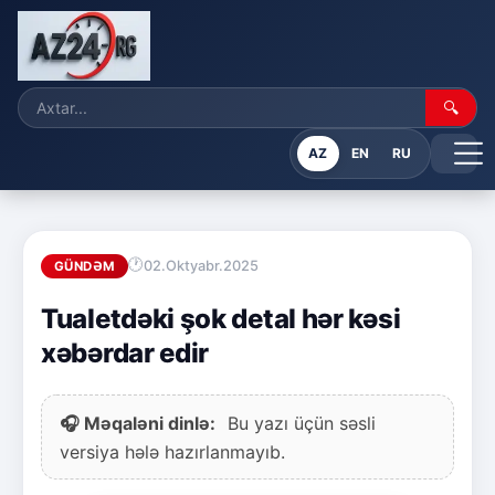
🔍
AZ
EN
RU
02.Oktyabr.2025
GÜNDƏM
Tualetdəki şok detal hər kəsi
xəbərdar edir
🎧 Məqaləni dinlə:
Bu yazı üçün səsli
versiya hələ hazırlanmayıb.