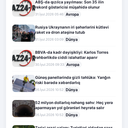
ABŞ-da qızılca yayılması: Son 35 ilin
rekord göstəricisi müşahidə olunur
Avropa
31.İyul.2026 05:46
Rusiya Ukraynanın iri şəhərlərini kütləvi
raket və dron atəşinə tutub
Dünya
31.İyul.2026 03:09
BBVA-da kadr dəyişikliyi: Karlos Torres
rəhbərlikdə ciddi islahatlar aparır
Avropa
30.İyul.2026 09:33
Günəş panellərində gizli təhlükə: Yanğın
riski barədə xəbərdarlıq
Dünya
26.İyul.2026 10:52
52 milyon dollarlıq nəhəng səhv: Heç yerə
aparmayan yol görənləri heyrətə salır
Dünya
26.İyul.2026 10:52
Tarixi ərazi yalanı: Turistləri aldadan şəxs