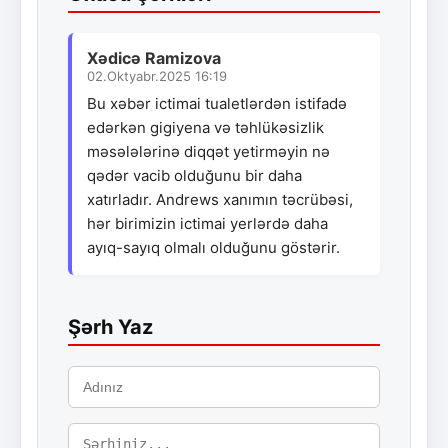
Xədicə Ramizova
02.Oktyabr.2025 16:19
Bu xəbər ictimai tualetlərdən istifadə
edərkən gigiyena və təhlükəsizlik
məsələlərinə diqqət yetirməyin nə
qədər vacib olduğunu bir daha
xatırladır. Andrews xanımın təcrübəsi,
hər birimizin ictimai yerlərdə daha
ayıq-sayıq olmalı olduğunu göstərir.
Şərh Yaz