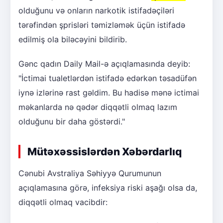
olduğunu və onların narkotik istifadəçiləri
tərəfindən şprisləri təmizləmək üçün istifadə
edilmiş ola biləcəyini bildirib.
Gənc qadın Daily Mail-ə açıqlamasında deyib:
"İctimai tualetlərdən istifadə edərkən təsadüfən
iynə izlərinə rast gəldim. Bu hadisə mənə ictimai
məkanlarda nə qədər diqqətli olmaq lazım
olduğunu bir daha göstərdi."
Mütəxəssislərdən Xəbərdarlıq
Cənubi Avstraliya Səhiyyə Qurumunun
açıqlamasına görə, infeksiya riski aşağı olsa da,
diqqətli olmaq vacibdir: