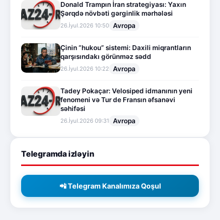
Donald Trampın İran strategiyası: Yaxın
Şərqdə növbəti gərginlik mərhələsi
Avropa
26.İyul.2026 10:50
Çinin “hukou” sistemi: Daxili miqrantların
qarşısındakı görünməz sədd
Avropa
26.İyul.2026 10:22
Tadey Pokaçar: Velosiped idmanının yeni
fenomeni və Tur de Fransın əfsanəvi
səhifəsi
Avropa
26.İyul.2026 09:31
Telegramda izləyin
📲 Telegram Kanalımıza Qoşul