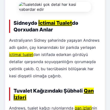
Sidneydə
İctimai Tualet
də
Qorxudan Anlar
Avstraliyanın Sidney şəhərində yaşayan Andrews
adlı qadın, çay kənarındakı bir parkda yerləşən
ictimai tualet
dən istifadə edərkən gördüyü
detallar qarşısında soyuqqanlılığını qorumaqda
çətinlik çəkib. O, bu təcrübəsini bölüşərək hər
kəsi diqqətli olmağa çağırıb.
Tuvalet Kağızındakı Şübhəli
Qan
İzləri
Andrews, tualet kağızı rulonlarında
qan izləri
nin