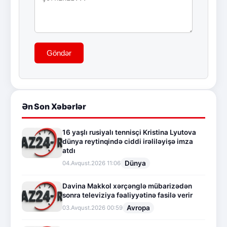
Göndər
Ən Son Xəbərlər
16 yaşlı rusiyalı tennisçi Kristina Lyutova
dünya reytinqində ciddi irəliləyişə imza
atdı
Dünya
04.Avqust.2026 11:06
Davina Makkol xərçənglə mübarizədən
sonra televiziya fəaliyyətinə fasilə verir
Avropa
03.Avqust.2026 00:59