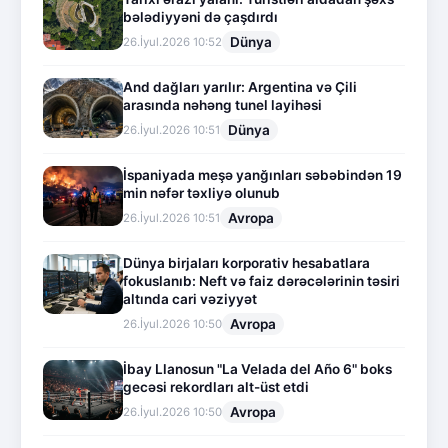
bələdiyyəni də çaşdırdı
Dünya
26.İyul.2026 10:52
And dağları yarılır: Argentina və Çili
arasında nəhəng tunel layihəsi
Dünya
26.İyul.2026 10:51
İspaniyada meşə yanğınları səbəbindən 19
min nəfər təxliyə olunub
Avropa
26.İyul.2026 10:51
Dünya birjaları korporativ hesabatlara
fokuslanıb: Neft və faiz dərəcələrinin təsiri
altında cari vəziyyət
Avropa
26.İyul.2026 10:50
İbay Llanosun "La Velada del Año 6" boks
gecəsi rekordları alt-üst etdi
Avropa
26.İyul.2026 10:50