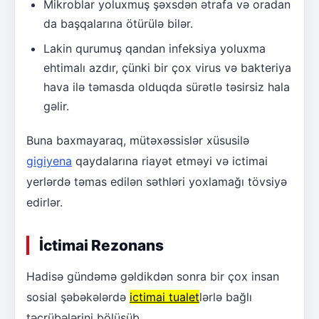
Mikroblar yoluxmuş şəxsdən ətrafa və oradan
da başqalarına ötürülə bilər.
Lakin qurumuş qandan infeksiya yoluxma
ehtimalı azdır, çünki bir çox virus və bakteriya
hava ilə təmasda olduqda sürətlə təsirsiz hala
gəlir.
Buna baxmayaraq, mütəxəssislər xüsusilə
gigiyena
qaydalarına riayət etməyi və ictimai
yerlərdə təmas edilən səthləri yoxlamağı tövsiyə
edirlər.
İctimai Rezonans
Hadisə gündəmə gəldikdən sonra bir çox insan
sosial şəbəkələrdə
ictimai tualet
lərlə bağlı
təcrübələrini bölüşüb.