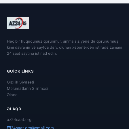
Heç bir hüququmuz qorunmur, amma siz yenə də qorunurmuş
kimi davranın və saytda dərc olunan xəbərlərdən istifadə zamanı
24 saat saytına istinad edin.
QUICK LINKS
Gizlilik Siyasəti
Məlumatların Silinməsi
Əlaqə
ƏLAQƏ
az24saat.org
24saat.org@gmail.com