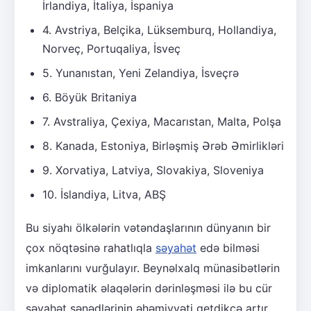
İrlandiya, İtaliya, İspaniya
4. Avstriya, Belçika, Lüksemburq, Hollandiya,
Norveç, Portuqaliya, İsveç
5. Yunanıstan, Yeni Zelandiya, İsveçrə
6. Böyük Britaniya
7. Avstraliya, Çexiya, Macarıstan, Malta, Polşa
8. Kanada, Estoniya, Birləşmiş Ərəb Əmirlikləri
9. Xorvatiya, Latviya, Slovakiya, Sloveniya
10. İslandiya, Litva, ABŞ
Bu siyahı ölkələrin vətəndaşlarının dünyanın bir
çox nöqtəsinə rahatlıqla
səyahət
edə bilməsi
imkanlarını vurğulayır. Beynəlxalq münasibətlərin
və diplomatik əlaqələrin dərinləşməsi ilə bu cür
səyahət sənədlərinin əhəmiyyəti getdikcə artır.