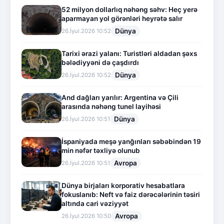
52 milyon dollarlıq nəhəng səhv: Heç yerə
aparmayan yol görənləri heyrətə salır
Dünya
26.İyul.2026 10:52
Tarixi ərazi yalanı: Turistləri aldadan şəxs
bələdiyyəni də çaşdırdı
Dünya
26.İyul.2026 10:52
And dağları yarılır: Argentina və Çili
arasında nəhəng tunel layihəsi
Dünya
26.İyul.2026 10:51
İspaniyada meşə yanğınları səbəbindən 19
min nəfər təxliyə olunub
Avropa
26.İyul.2026 10:51
Dünya birjaları korporativ hesabatlara
fokuslanıb: Neft və faiz dərəcələrinin təsiri
altında cari vəziyyət
Avropa
26.İyul.2026 10:50