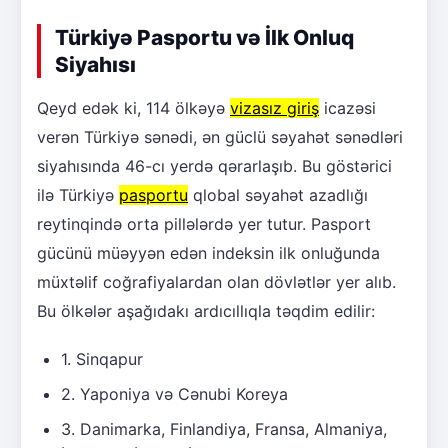
Türkiyə Pasportu və İlk Onluq
Siyahısı
Qeyd edək ki, 114 ölkəyə
vizasız giriş
icazəsi
verən Türkiyə sənədi, ən güclü səyahət sənədləri
siyahısında 46-cı yerdə qərarlaşıb. Bu göstərici
ilə Türkiyə
pasportu
qlobal səyahət azadlığı
reytinqində orta pillələrdə yer tutur. Pasport
gücünü müəyyən edən indeksin ilk onluğunda
müxtəlif coğrafiyalardan olan dövlətlər yer alıb.
Bu ölkələr aşağıdakı ardıcıllıqla təqdim edilir:
1. Sinqapur
2. Yaponiya və Cənubi Koreya
3. Danimarka, Finlandiya, Fransa, Almaniya,