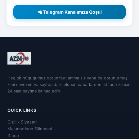
📲 Telegram Kanalımıza Qoşul
Heç bir hüququmuz qorunmur, amma siz yenə də qorunurmuş
kimi davranın və saytda dərc olunan xəbərlərdən istifadə zamanı
24 saat saytına istinad edin.
QUICK LINKS
Gizlilik Siyasəti
Məlumatların Silinməsi
Əlaqə