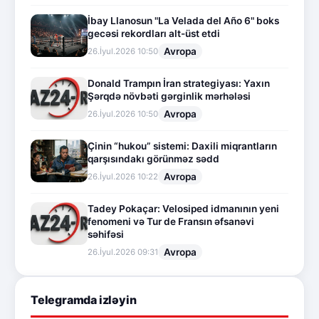
İbay Llanosun "La Velada del Año 6" boks
gecəsi rekordları alt-üst etdi
Avropa
26.İyul.2026 10:50
Donald Trampın İran strategiyası: Yaxın
Şərqdə növbəti gərginlik mərhələsi
Avropa
26.İyul.2026 10:50
Çinin “hukou” sistemi: Daxili miqrantların
qarşısındakı görünməz sədd
Avropa
26.İyul.2026 10:22
Tadey Pokaçar: Velosiped idmanının yeni
fenomeni və Tur de Fransın əfsanəvi
səhifəsi
Avropa
26.İyul.2026 09:31
Telegramda izləyin