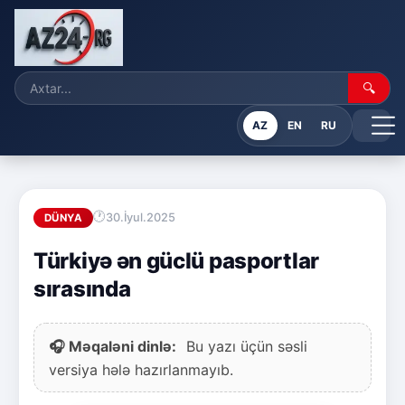
🔍
AZ
EN
RU
30.İyul.2025
DÜNYA
Türkiyə ən güclü pasportlar
sırasında
🎧 Məqaləni dinlə:
Bu yazı üçün səsli
versiya hələ hazırlanmayıb.