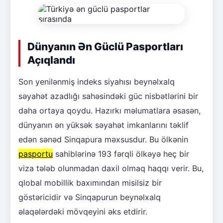
Dünyanın Ən Güclü Pasportları
Açıqlandı
Son yenilənmiş indeks siyahısı beynəlxalq
səyahət azadlığı sahəsindəki güc nisbətlərini bir
daha ortaya qoydu. Hazırkı məlumatlara əsasən,
dünyanın ən yüksək səyahət imkanlarını təklif
edən sənəd Sinqapura məxsusdur. Bu ölkənin
pasportu
sahiblərinə 193 fərqli ölkəyə heç bir
viza tələb olunmadan daxil olmaq haqqı verir. Bu,
qlobal mobillik baxımından misilsiz bir
göstəricidir və Sinqapurun beynəlxalq
əlaqələrdəki mövqeyini əks etdirir.