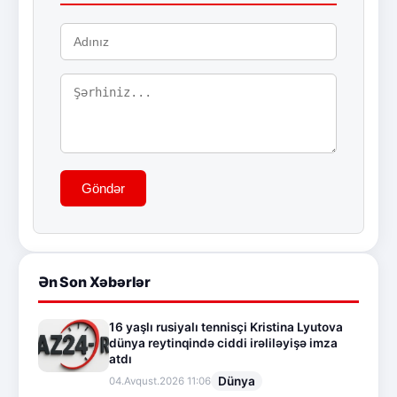
Göndər
Ən Son Xəbərlər
16 yaşlı rusiyalı tennisçi Kristina Lyutova
dünya reytinqində ciddi irəliləyişə imza
atdı
Dünya
04.Avqust.2026 11:06