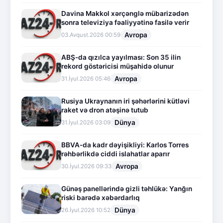
Davina Makkol xərçənglə mübarizədən
sonra televiziya fəaliyyətinə fasilə verir
Avropa
03.Avqust.2026 00:59
ABŞ-da qızılca yayılması: Son 35 ilin
rekord göstəricisi müşahidə olunur
Avropa
31.İyul.2026 05:46
Rusiya Ukraynanın iri şəhərlərini kütləvi
raket və dron atəşinə tutub
Dünya
31.İyul.2026 03:09
BBVA-da kadr dəyişikliyi: Karlos Torres
rəhbərlikdə ciddi islahatlar aparır
Avropa
30.İyul.2026 09:33
Günəş panellərində gizli təhlükə: Yanğın
riski barədə xəbərdarlıq
Dünya
26.İyul.2026 10:52