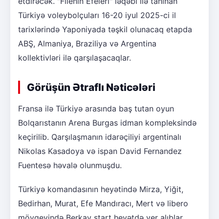
etdirəcək. "Filenin Efeleri" ləqəbi ilə tanınan
Türkiyə voleybolçuları 16-20 iyul 2025-ci il
tarixlərində Yaponiyada təşkil olunacaq etapda
ABŞ, Almaniya, Braziliya və Argentina
kollektivləri ilə qarşılaşacaqlar.
Görüşün Ətraflı Nəticələri
Fransa ilə Türkiyə arasında baş tutan oyun
Bolqarıstanın Arena Burgas idman kompleksində
keçirilib. Qarşılaşmanın idarəçiliyi argentinalı
Nikolas Kasadoya və ispan David Fernandez
Fuentesə həvalə olunmuşdu.
Türkiyə komandasının heyətində Mirza, Yiğit,
Bedirhan, Murat, Efe Mandıracı, Mert və libero
mövqeyində Berkay start heyətdə yer alıblar.