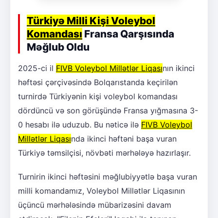
Türkiyə Milli Kişi Voleybol
Komandası
Fransa Qarşısında
Məğlub Oldu
2025-ci il
FIVB Voleybol Millətlər Liqası
nın ikinci
həftəsi çərçivəsində Bolqarıstanda keçirilən
turnirdə Türkiyənin kişi voleybol komandası
dördüncü və son görüşündə Fransa yığmasına 3-
0 hesabı ilə uduzub. Bu nəticə ilə
FIVB Voleybol
Millətlər Liqası
nda ikinci həftəni başa vuran
Türkiyə təmsilçisi, növbəti mərhələyə hazırlaşır.
Turnirin ikinci həftəsini məğlubiyyətlə başa vuran
milli komandamız, Voleybol Millətlər Liqasının
üçüncü mərhələsində mübarizəsini davam