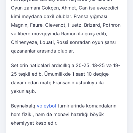
Oyun zamanı Gökçen, Ahmet, Can isə əvəzedici
kimi meydana daxil olublar. Fransa yığması
Magnin, Faure, Clevenot, Huetz, Brizard, Pothron
və libero mövqeyində Ramon ilə çıxış edib,
Chinenyeze, Louati, Rossi sonradan oyun şansı
qazananlar arasında olublar.
Setlərin nəticələri ardıcıllıqla 20-25, 18-25 və 19-
25 təşkil edib. Ümumilikdə 1 saat 10 dəqiqə
davam edən matç Fransanın üstünlüyü ilə
yekunlaşıb.
Beynəlxalq
voleybol
turnirlərində komandaların
həm fiziki, həm də mənəvi hazırlığı böyük
əhəmiyyət kəsb edir.