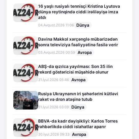
16 yaşlı rusiyalı tennisçi Kristina Lyutova
dünya reytinqində ciddi irəliləyişə imza
atdı
Dünya
04.Avqust.2026 11:06
Davina Makkol xərçənglə mübarizədən
sonra televiziya fəaliyyətinə fasilə verir
Avropa
03.Avqust.2026 00:59
ABŞ-da qızılca yayılması: Son 35 ilin
rekord göstəricisi müşahidə olunur
Avropa
31.İyul.2026 05:46
Rusiya Ukraynanın iri şəhərlərini kütləvi
raket və dron atəşinə tutub
Dünya
31.İyul.2026 03:09
BBVA-da kadr dəyişikliyi: Karlos Torres
rəhbərlikdə ciddi islahatlar aparır
Avropa
30.İyul.2026 09:33