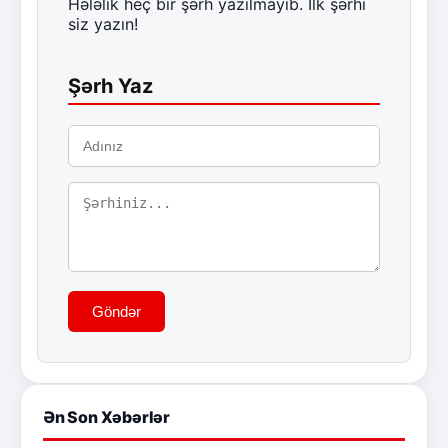
Hələlik heç bir şərh yazılmayıb. İlk şərhi
siz yazın!
Şərh Yaz
Göndər
Ən Son Xəbərlər