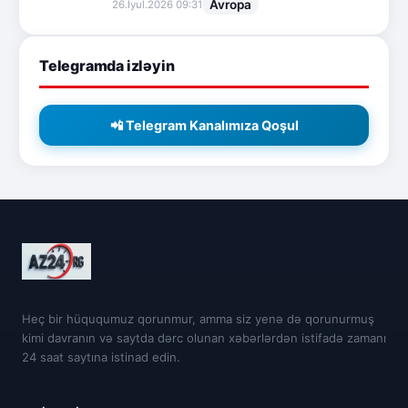
Avropa
26.İyul.2026 09:31
Telegramda izləyin
📲 Telegram Kanalımıza Qoşul
Heç bir hüququmuz qorunmur, amma siz yenə də qorunurmuş
kimi davranın və saytda dərc olunan xəbərlərdən istifadə zamanı
24 saat saytına istinad edin.