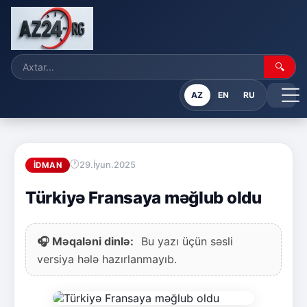
🔍
AZ
EN
RU
29.İyun.2025
İDMAN
Türkiyə Fransaya məğlub oldu
🎧 Məqaləni dinlə:
Bu yazı üçün səsli
versiya hələ hazırlanmayıb.