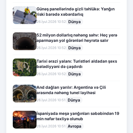
Günəş panellərində gizli təhlükə: Yanğın
riski barədə xəbərdarlıq
Dünya
26.İyul.2026 10:52
52 milyon dollarlıq nəhəng səhv: Heç yerə
aparmayan yol görənləri heyrətə salır
Dünya
26.İyul.2026 10:52
Tarixi ərazi yalanı: Turistləri aldadan şəxs
bələdiyyəni də çaşdırdı
Dünya
26.İyul.2026 10:52
And dağları yarılır: Argentina və Çili
arasında nəhəng tunel layihəsi
Dünya
26.İyul.2026 10:51
İspaniyada meşə yanğınları səbəbindən 19
min nəfər təxliyə olunub
Avropa
26.İyul.2026 10:51