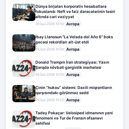
Dünya birjaları korporativ hesabatlara
fokuslanıb: Neft və faiz dərəcələrinin təsiri
altında cari vəziyyət
Avropa
26.İyul.2026 10:50
İbay Llanosun "La Velada del Año 6" boks
gecəsi rekordları alt-üst etdi
Avropa
26.İyul.2026 10:50
Donald Trampın İran strategiyası: Yaxın
Şərqdə növbəti gərginlik mərhələsi
Avropa
26.İyul.2026 10:50
Çinin “hukou” sistemi: Daxili miqrantların
qarşısındakı görünməz sədd
Avropa
26.İyul.2026 10:22
Tadey Pokaçar: Velosiped idmanının yeni
fenomeni və Tur de Fransın əfsanəvi
səhifəsi