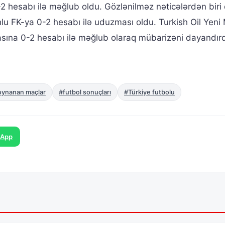
 hesabı ilə məğlub oldu. Gözlənilməz nəticələrdən biri
u FK-ya 0-2 hesabı ilə uduzması oldu. Turkish Oil Yeni
ına 0-2 hesabı ilə məğlub olaraq mübarizəni dayandırd
oynanan maçlar
#futbol sonuçları
#Türkiye futbolu
sApp