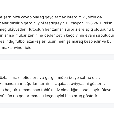
də şərhinizə cavab olaraq qeyd etmək istərdim ki, sizin də
cələr turnirin gərginliyini təsdiqləyir. Bucaspor 1928 və Turkish 
əğlubiyyətləri, futbolun hər zaman sürprizlərə açıq olduğunu b
nlar isə mübarizənin nə qədər çətin keçdiyinin əyani sübutudur
, əslində, futbol azarkeşləri üçün həmişə maraq kəsb edir və bu
rmək sevindiricidir.
gözlənilməz nəticələrə və gərgin mübarizəyə səhnə olur.
mandaların uğurları turnirin rəqabət səviyyəsini göstərir.
də heç bir komandanın təhlükəsiz olmadığını təsdiqləyir. Əlavə
sümün nə qədər maraqlı keçəcəyini bizə artıq göstərir.