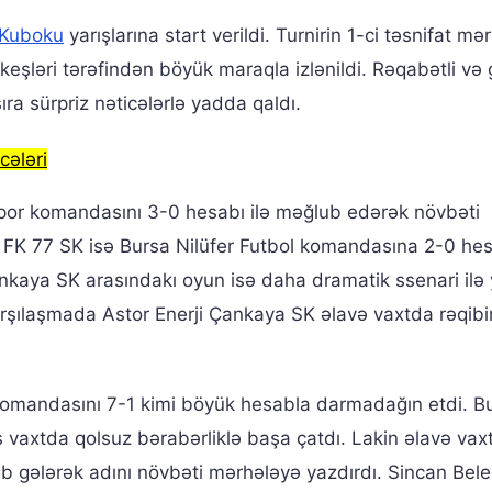
 Kuboku
yarışlarına start verildi. Turnirin 1-ci təsnifat mə
keşləri tərəfindən böyük maraqla izlənildi. Rəqabətli və 
ra sürpriz nəticələrlə yadda qaldı.
cələri
or komandasını 3-0 hesabı ilə məğlub edərək növbəti
K 77 SK isə Bursa Nilüfer Futbol komandasına 2-0 hesa
 Çankaya SK arasındakı oyun isə daha dramatik ssenari il
qarşılaşmada Astor Enerji Çankaya SK əlavə vaxtda rəqib
komandasını 7-1 kimi böyük hesabla darmadağın etdi. B
as vaxtda qolsuz bərabərliklə başa çatdı. Lakin əlavə vax
lib gələrək adını növbəti mərhələyə yazdırdı. Sincan Bele