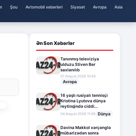
m
Şou
Avtomobil xəbərləri
Siyasət
Avropa
Asia
Ən Son Xəbərlər
Tanınmış televiziya
ulduzu Stiven Ber
saxlanılıb
07.Avqust.2026 10:43
Avropa
16 yaşlı rusiyalı tennisçi
Kristina Lyutova dünya
reytinqində ciddi
irəliləyişə imza atdı
Dünya
04.Avqust.2026 11:06
Davina Makkol xərçənglə
mübarizədən sonra