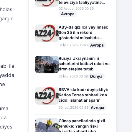
televiziya fəaliyyətinə
fasilə verir
03.Avqust.2026 00:59
rhələsi
Avropa
gərgin
ABŞ-da qızılca yayılması:
Son 35 ilin rekord
göstəricisi müşahidə
olunur
Avropa
31.İyul.2026 05:46
Rusiya Ukraynanın iri
şəhərlərini kütləvi raket və
bı ilə
dron atəşinə tutub
ə yadda
Dünya
31.İyul.2026 03:09
inə
BBVA-da kadr dəyişikliyi:
Karlos Torres rəhbərlikdə
ciddi islahatlar aparır
Avropa
30.İyul.2026 09:33
ursa
tda
Günəş panellərində gizli
təhlükə: Yanğın riski
diyesi
barədə xəbərdarlıq