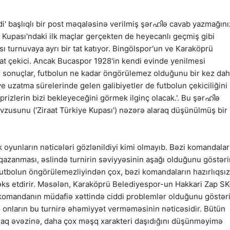
i' başlıqlı bir post məqaləsinə verilmiş şərഹിə cavab yazmağını
kiye Kupası'ndaki ilk maçlar gerçekten de heyecanlı geçmiş gibi
ı turnuvaya ayrı bir tat katıyor. Bingölspor'un ve Karaköprü
kkat çekici. Ancak Bucaspor 1928'in kendi evinde yenilmesi
 sonuçlar, futbolun ne kadar öngörülemez olduğunu bir kez da
e uzatma sürelerinde gelen galibiyetler de futbolun çekiciliğini
rprizlerin bizi bekleyeceğini görmek ilginç olacak.'. Bu şərഹിə
zusunu ('Ziraat Türkiye Kupası') nəzərə alaraq düşünülmüş bir
 oyunların nəticələri gözlənildiyi kimi olmayıb. Bəzi komandalar
zanması, əslində turnirin səviyyəsinin aşağı olduğunu göstərir
, futbolun öngörülemezliyindən çox, bəzi komandaların hazırlıqsız
əks etdirir. Məsələn, Karaköprü Belediyespor-un Hakkari Zap SK
 komandanın müdafiə xəttində ciddi problemlər olduğunu göstəri
 onların bu turnirə əhəmiyyət verməməsinin nəticəsidir. Bütün
maq əvəzinə, daha çox məşq xarakteri daşıdığını düşünməyimə