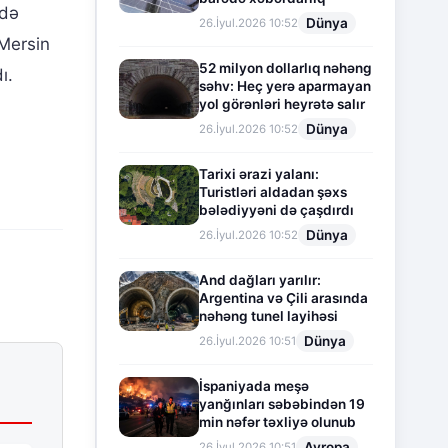
 də
Dünya
26.İyul.2026 10:52
 Mersin
52 milyon dollarlıq nəhəng
ı.
səhv: Heç yerə aparmayan
yol görənləri heyrətə salır
Dünya
26.İyul.2026 10:52
Tarixi ərazi yalanı:
Turistləri aldadan şəxs
bələdiyyəni də çaşdırdı
Dünya
26.İyul.2026 10:52
And dağları yarılır:
Argentina və Çili arasında
nəhəng tunel layihəsi
Dünya
26.İyul.2026 10:51
İspaniyada meşə
yanğınları səbəbindən 19
min nəfər təxliyə olunub
Avropa
26.İyul.2026 10:51