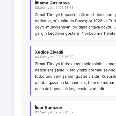
İlhamə Qasımova
03.Sentyabr.2025 15:38
Ziraat Türkiye Kupası'nın ilk mərhələsi həqiq
nəticələr, xüsusilə də Bucaspor 1928 və Tur
qeyri-müəyyənliyini bir daha ortaya qoydu. 
gərgin keçdiyini göstərir. Növbəti mərhələl
Xədicə Ziyadli
03.Sentyabr.2025 15:32
Ziraat Türkiyə Kuboku müsabiqəsinin ilk mə
nəticələrə şahidlik etdiyimizi görmək sevind
futbolunun inkişafının göstəricisidir. Xüsusi
qələbə qazanan komandalar, həm də mübarizə
daha da həyəcanlı keçəcəyini vəd edir.
İlqar Ramizov
03.Sentyabr.2025 14:57