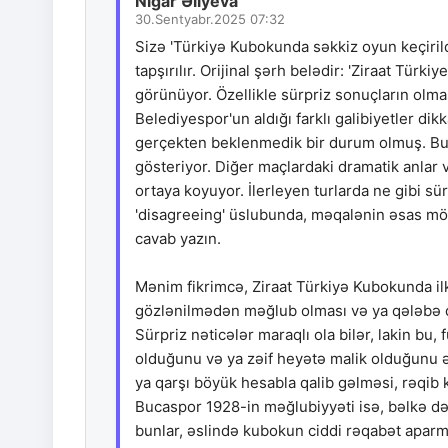
Nigar Əliyeva
30.Sentyabr.2025 07:32
Sizə 'Türkiyə Kubokunda səkkiz oyun keçirild
tapşırılır. Orijinal şərh belədir: 'Ziraat Tür
görünüyor. Özellikle sürpriz sonuçların olmas
Belediyespor'un aldığı farklı galibiyetler di
gerçekten beklenmedik bir durum olmuş. Bu
gösteriyor. Diğer maçlardaki dramatik anlar v
ortaya koyuyor. İlerleyen turlarda ne gibi sü
'disagreeing' üslubunda, məqalənin əsas möv
cavab yazın.
Mənim fikrimcə, Ziraat Türkiyə Kubokunda ilk
gözlənilmədən məğlub olması və ya qələbə qa
Sürpriz nəticələr maraqlı ola bilər, lakin bu
olduğunu və ya zəif heyətə malik olduğunu 
ya qarşı böyük hesabla qalib gəlməsi, rəqib
Bucaspor 1928-in məğlubiyyəti isə, bəlkə də
bunlar, əslində kubokun ciddi rəqabət apar