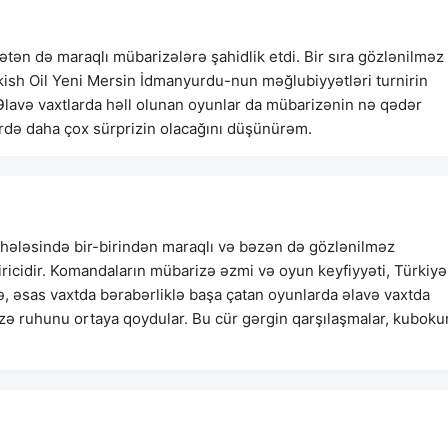
ətən də maraqlı mübarizələrə şahidlik etdi. Bir sıra gözlənilməz
kish Oil Yeni Mersin İdmanyurdu-nun məğlubiyyətləri turnirin
Əlavə vaxtlarda həll olunan oyunlar da mübarizənin nə qədər
ərdə daha çox sürprizin olacağını düşünürəm.
rhələsində bir-birindən maraqlı və bəzən də gözlənilməz
iricidir. Komandaların mübarizə əzmi və oyun keyfiyyəti, Türkiyə
lə, əsas vaxtda bərabərliklə başa çatan oyunlarda əlavə vaxtda
 ruhunu ortaya qoydular. Bu cür gərgin qarşılaşmalar, kuboku