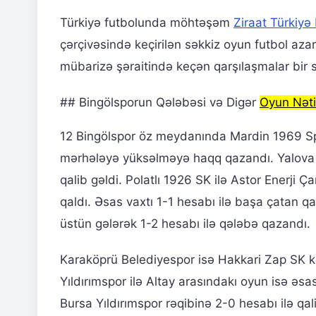
Türkiyə futbolunda möhtəşəm
Ziraat Türkiyə
çərçivəsində keçirilən səkkiz oyun futbol azar
mübarizə şəraitində keçən qarşılaşmalar bir sı
## Bingölsporun Qələbəsi və Digər
Oyun Nəti
12 Bingölspor öz meydanında Mardin 1969 Sp
mərhələyə yüksəlməyə haqq qazandı. Yalova F
qalib gəldi. Polatlı 1926 SK ilə Astor Enerji
qaldı. Əsas vaxtı 1-1 hesabı ilə başa çatan 
üstün gələrək 1-2 hesabı ilə qələbə qazandı.
Karaköprü Belediyespor isə Hakkari Zap SK 
Yıldırımspor ilə Altay arasındakı oyun isə əs
Bursa Yıldırımspor rəqibinə 2-0 hesabı ilə qa