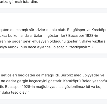
arizə görmək istərdim.
qətən də maraqlı sürprizlərlə dolu olub. Bingölspor və Karaköp
yoxsa bu komandalar özlərini göstərirlər? Bucaspor 1928-in
ibarən nə qədər qeyri-müəyyən olduğunu göstərir. Əlavə vaxtlara
rkiyə Kubokunun necə əyləncəli olacağını təsdiqləyirmi?
 nəticələri həqiqətən də maraqlı idi. Sürpriz məğlubiyyətlər və
in nə qədər gərgin keçəcəyini göstərir. Karaköprü Belediyespor'
dir. Bucaspor 1928-in məğlubiyyəti isə gözlənilməz idi və bu,
daha təsdiqləyir.