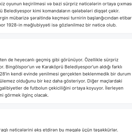
iz oyunun keçirilməsi və bəzi sürpriz nəticələrin ortaya çıxmas
rü Belediyespor kimi komandaların qələbələri diqqət çəkir.
rgin mübarizə şəraitində keçməsi turnirin başlanğıcından etiba
r 1928-in məğlubiyyəti isə gözlənilməz bir nəticə olub.
kten de heyecanlı geçmiş gibi görünüyor. Özellikle sürpriz
yor. Bingölspor'un ve Karaköprü Belediyespor'un aldığı farklı
1928'in kendi evinde yenilmesi gerçekten beklenmedik bir durum
rülemez olduğunu bir kez daha gösteriyor. Diğer maçlardaki
libiyetler de futbolun çekiciliğini ortaya koyuyor. İlerleyen
ini görmek ilginç olacak.
aqlı nəticələrini əks etdirən bu məqalə üçün təşəkkürlər.