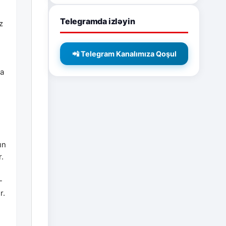
Telegramda izləyin
z
📲 Telegram Kanalımıza Qoşul
ha
ın
.
-
r.