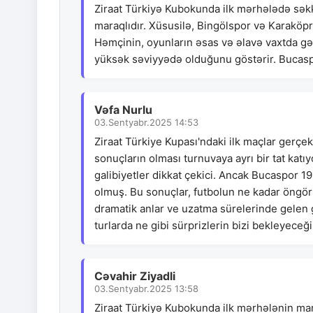
Ziraat Türkiyə Kubokunda ilk mərhələdə səkk
maraqlıdır. Xüsusilə, Bingölspor və Karaköp
Həmçinin, oyunların əsas və əlavə vaxtda gə
yüksək səviyyədə olduğunu göstərir. Bucaspo
Vəfa Nurlu
03.Sentyabr.2025 14:53
Ziraat Türkiye Kupası'ndaki ilk maçlar gerçe
sonuçların olması turnuvaya ayrı bir tat katı
galibiyetler dikkat çekici. Ancak Bucaspor 
olmuş. Bu sonuçlar, futbolun ne kadar öngö
dramatik anlar ve uzatma sürelerinde gelen ga
turlarda ne gibi sürprizlerin bizi bekleyeceğ
Cəvahir Ziyadli
03.Sentyabr.2025 13:58
Ziraat Türkiyə Kubokunda ilk mərhələnin mar