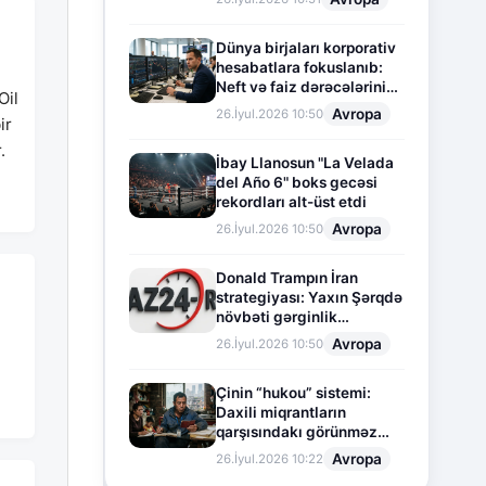
Dünya birjaları korporativ
hesabatlara fokuslanıb:
Neft və faiz dərəcələrinin
Oil
təsiri altında cari vəziyyət
Avropa
26.İyul.2026 10:50
ir
.
İbay Llanosun "La Velada
del Año 6" boks gecəsi
rekordları alt-üst etdi
Avropa
26.İyul.2026 10:50
Donald Trampın İran
strategiyası: Yaxın Şərqdə
növbəti gərginlik
mərhələsi
Avropa
26.İyul.2026 10:50
Çinin “hukou” sistemi:
Daxili miqrantların
qarşısındakı görünməz
sədd
Avropa
26.İyul.2026 10:22