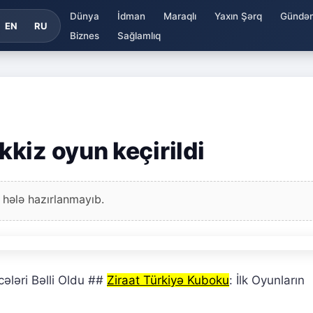
Dünya
İdman
Maraqlı
Yaxın Şərq
Gündə
EN
RU
Biznes
Sağlamlıq
kiz oyun keçirildi
 hələ hazırlanmayıb.
ələri Bəlli Oldu ##
Ziraat Türkiyə Kuboku
: İlk Oyunların