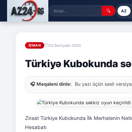
🔍
AZ
03.Sentyabr.2025
İDMAN
Türkiyə Kubokunda sək
🎧 Məqaləni dinlə:
Bu yazı üçün səsli versiya
Ziraat Türkiyə Kubokunda İlk Mərhələnin Nətic
Hesabatı