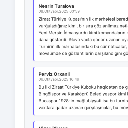
Nəsrin Turalova
08.Oktyabr.2025 00:59
Ziraat Türkiye Kupası'nın ilk mərhələsi barə
vurğuladığınız kimi, bir sıra gözlənilməz nəti
Yeni Mersin İdmanyurdu kimi komandaların m
daha göstərdi. Əlavə vaxta qədər uzanan oyu
Turnirin ilk mərhələsindəki bu cür nəticələr
mövsümdə də gözləntilərin qarşılandığını gö
Pərviz Orxanli
06.Oktyabr.2025 16:49
Bu ilki Ziraat Türkiyə Kuboku həqiqətən də 
Bingölspor və Karaköprü Belediyespor kimi ko
Bucaspor 1928-in məğlubiyyəti isə bu turnir
vaxtlara qədər uzanan qarşılaşmalar, bu möv