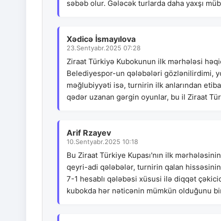
səbəb olur. Gələcək turlarda daha yaxşı müb
Xədicə İsmayılova
23.Sentyabr.2025 07:28
Ziraat Türkiyə Kubokunun ilk mərhələsi həqi
Belediyespor-un qələbələri gözlənilirdimi, 
məğlubiyyəti isə, turnirin ilk anlarından et
qədər uzanan gərgin oyunlar, bu il Ziraat Tü
Arif Rzayev
10.Sentyabr.2025 10:18
Bu Ziraat Türkiye Kupası'nın ilk mərhələsinin
qeyri-adi qələbələr, turnirin qalan hissəsin
7-1 hesablı qələbəsi xüsusi ilə diqqət çəkici
kubokda hər nəticənin mümkün olduğunu bir 