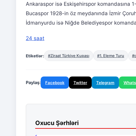
Ankaraspor isə Eskişehirspor komandasına 1-2
Bucaspor 1928-in öz meydanında İzmir Çoruhl
İdmanyurdu isə Niğde Belediyespor komandas
24 saat
Etiketlər:
#Ziraat Türkiye Kupası
#1. Eleme Turu
#
Paylaş:
Facebook
Twitter
Telegram
What
Oxucu Şərhləri