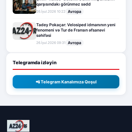
qarşısındakı görünməz sədd
Avropa
26.İyul.2026 10:22
Tadey Pokaçar: Velosiped idmanının yeni
fenomeni və Tur de Fransın əfsanəvi
səhifəsi
Avropa
26.İyul.2026 09:31
Telegramda izləyin
📲 Telegram Kanalımıza Qoşul