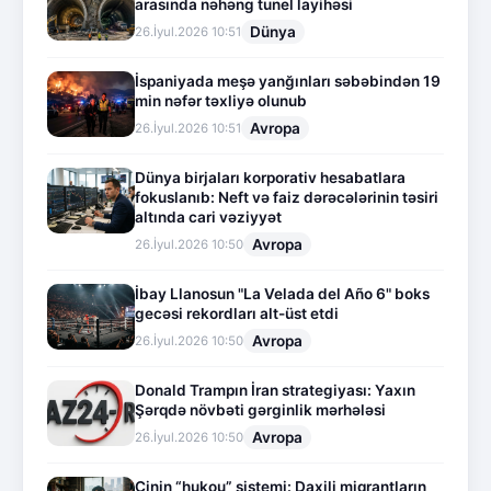
arasında nəhəng tunel layihəsi
Dünya
26.İyul.2026 10:51
İspaniyada meşə yanğınları səbəbindən 19
min nəfər təxliyə olunub
Avropa
26.İyul.2026 10:51
Dünya birjaları korporativ hesabatlara
fokuslanıb: Neft və faiz dərəcələrinin təsiri
altında cari vəziyyət
Avropa
26.İyul.2026 10:50
İbay Llanosun "La Velada del Año 6" boks
gecəsi rekordları alt-üst etdi
Avropa
26.İyul.2026 10:50
Donald Trampın İran strategiyası: Yaxın
Şərqdə növbəti gərginlik mərhələsi
Avropa
26.İyul.2026 10:50
Çinin “hukou” sistemi: Daxili miqrantların