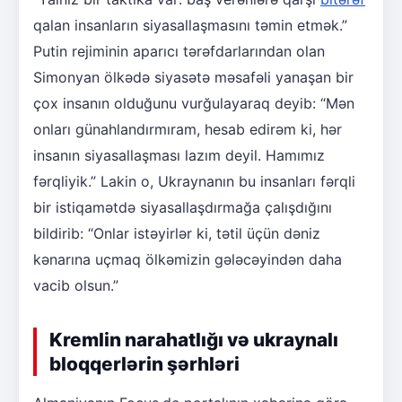
qalan insanların siyasallaşmasını təmin etmək.”
Putin rejiminin aparıcı tərəfdarlarından olan
Simonyan ölkədə siyasətə məsafəli yanaşan bir
çox insanın olduğunu vurğulayaraq deyib: “Mən
onları günahlandırmıram, hesab edirəm ki, hər
insanın siyasallaşması lazım deyil. Hamımız
fərqliyik.” Lakin o, Ukraynanın bu insanları fərqli
bir istiqamətdə siyasallaşdırmağa çalışdığını
bildirib: “Onlar istəyirlər ki, tətil üçün dəniz
kənarına uçmaq ölkəmizin gələcəyindən daha
vacib olsun.”
Kremlin narahatlığı və ukraynalı
bloqqerlərin şərhləri