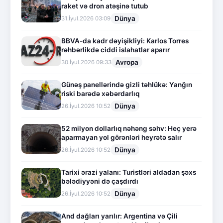
raket və dron atəşinə tutub
Dünya
31.İyul.2026 03:09
BBVA-da kadr dəyişikliyi: Karlos Torres
rəhbərlikdə ciddi islahatlar aparır
Avropa
30.İyul.2026 09:33
Günəş panellərində gizli təhlükə: Yanğın
riski barədə xəbərdarlıq
Dünya
26.İyul.2026 10:52
52 milyon dollarlıq nəhəng səhv: Heç yerə
aparmayan yol görənləri heyrətə salır
Dünya
26.İyul.2026 10:52
Tarixi ərazi yalanı: Turistləri aldadan şəxs
bələdiyyəni də çaşdırdı
Dünya
26.İyul.2026 10:52
And dağları yarılır: Argentina və Çili