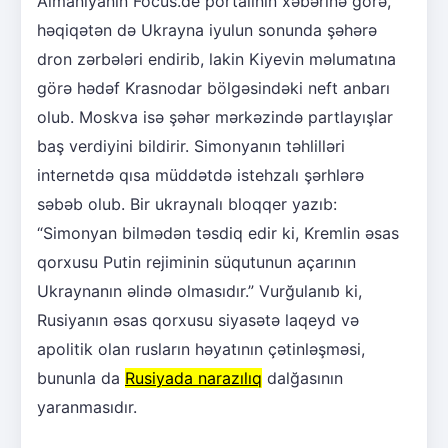
Almaniyanın Focus.de portalının xəbərinə görə,
həqiqətən də Ukrayna iyulun sonunda şəhərə
dron zərbələri endirib, lakin Kiyevin məlumatına
görə hədəf Krasnodar bölgəsindəki neft anbarı
olub. Moskva isə şəhər mərkəzində partlayışlar
baş verdiyini bildirir. Simonyanın təhlilləri
internetdə qısa müddətdə istehzalı şərhlərə
səbəb olub. Bir ukraynalı bloqqer yazıb:
“Simonyan bilmədən təsdiq edir ki, Kremlin əsas
qorxusu Putin rejiminin süqutunun açarının
Ukraynanın əlində olmasıdır.” Vurğulanıb ki,
Rusiyanın əsas qorxusu siyasətə laqeyd və
apolitik olan rusların həyatının çətinləşməsi,
bununla da
Rusiyada narazılıq
dalğasının
yaranmasıdır.