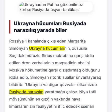
Ukrayna hücumları Rusiyada
narazılıq yarada bilər
Rossiya 1 kanalında çıxış edən Margarita
Simonyan
Ukrayna hücumları
nın, xüsusilə
Soçidəki nüfuzlu Sirius məktəbinə qarşı iddia
edilən dron zərbələrinin məqsədinin əhalini
Moskva hökumətinə qarşı qızışdırmaq olduğunu
iddia edib. Simonyan ritorik suallar ünvanlayaraq
bildirib: “Ukrayna və digər qüvvələr ölkəmizdə
Rusiyada narazılıq
yaratmağa çalışır. Niyə tətil
mövsümünün ən qızğın vaxtında hava
limanlarımızın fəaliyyətini iflic edəcək ssenari