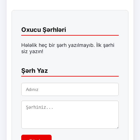
Oxucu Şərhləri
Hələlik heç bir şərh yazılmayıb. İlk şərhi
siz yazın!
Şərh Yaz