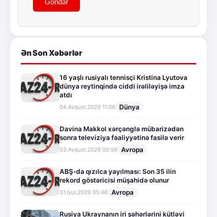
Göndər
Ən Son Xəbərlər
16 yaşlı rusiyalı tennisçi Kristina Lyutova
dünya reytinqində ciddi irəliləyişə imza
atdı
Dünya
04.Avqust.2026 11:06
Davina Makkol xərçənglə mübarizədən
sonra televiziya fəaliyyətinə fasilə verir
Avropa
03.Avqust.2026 00:59
ABŞ-da qızılca yayılması: Son 35 ilin
rekord göstəricisi müşahidə olunur
Avropa
31.İyul.2026 05:46
Rusiya Ukraynanın iri şəhərlərini kütləvi