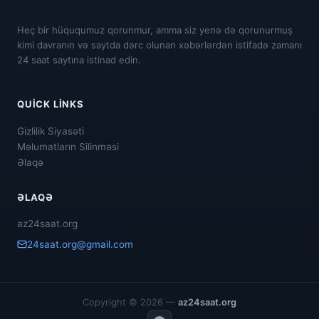
Heç bir hüququmuz qorunmur, amma siz yenə də qorunurmuş
kimi davranın və saytda dərc olunan xəbərlərdən istifadə zamanı
24 saat saytına istinad edin.
QUICK LINKS
Gizlilik Siyasəti
Məlumatların Silinməsi
Əlaqə
ƏLAQƏ
az24saat.org
24saat.org@gmail.com
Copyright © 2026 —
az24saat.org