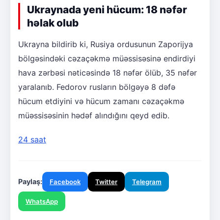
Ukraynada yeni hücum: 18 nəfər
həlak olub
Ukrayna bildirib ki, Rusiya ordusunun Zaporijya
bölgəsindəki cəzaçəkmə müəssisəsinə endirdiyi
hava zərbəsi nəticəsində 18 nəfər ölüb, 35 nəfər
yaralanıb. Fedorov rusların bölgəyə 8 dəfə
hücum etdiyini və hücum zamanı cəzaçəkmə
müəssisəsinin hədəf alındığını qeyd edib.
24 saat
Paylaş:
Facebook
Twitter
Telegram
WhatsApp