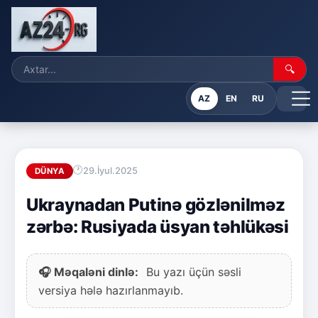
🔍
AZ
EN
RU
29.İyul.2025
DÜNYA
Ukraynadan Putinə gözlənilməz
zərbə: Rusiyada üsyan təhlükəsi
🎧 Məqaləni dinlə:
Bu yazı üçün səsli
versiya hələ hazırlanmayıb.