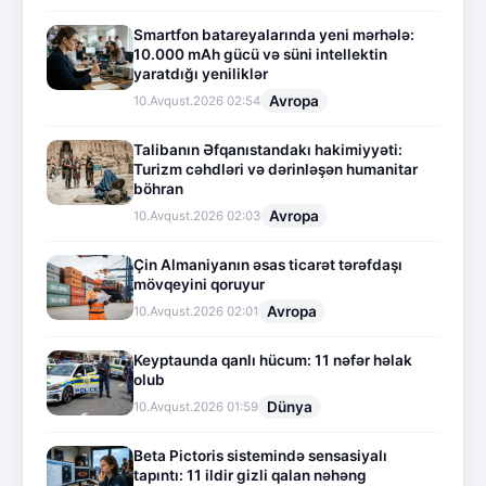
Smartfon batareyalarında yeni mərhələ:
10.000 mAh gücü və süni intellektin
yaratdığı yeniliklər
Avropa
10.Avqust.2026 02:54
Talibanın Əfqanıstandakı hakimiyyəti:
Turizm cəhdləri və dərinləşən humanitar
böhran
Avropa
10.Avqust.2026 02:03
Çin Almaniyanın əsas ticarət tərəfdaşı
mövqeyini qoruyur
Avropa
10.Avqust.2026 02:01
Keyptaunda qanlı hücum: 11 nəfər həlak
olub
Dünya
10.Avqust.2026 01:59
Beta Pictoris sistemində sensasiyalı
tapıntı: 11 ildir gizli qalan nəhəng