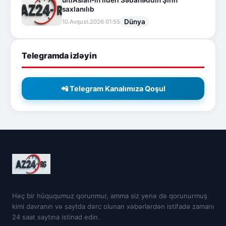
ultrAslan-ın lideri Səbahəddin Şirin
saxlanılıb
Dünya
10.Avqust.2026 01:55
Telegramda izləyin
📲 Telegram Kanalımıza Qoşul
Heç bir hüququmuz qorunmur, amma siz yenə də qorunurmuş
kimi davranın və saytda dərc olunan xəbərlərdən istifadə zamanı
24 saat saytına istinad edin.