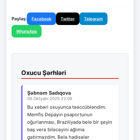
Paylaş:
Facebook
Twitter
Telegram
WhatsApp
Oxucu Şərhləri
Şəbnəm Sadıqova
06.Oktyabr.2025 22:09
Bu xəbəri oxuyunca təəccübləndim.
Memfis Depayın psaportunun
oğurlanması, Braziliyada belə bir şeyin
baş verə biləcəyini ağlıma
gətirməzdim. Belə hadisələr