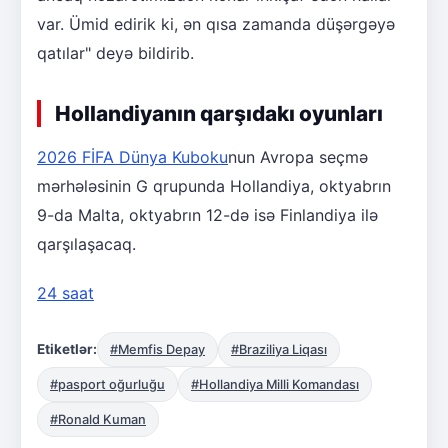
var. Ümid edirik ki, ən qısa zamanda düşərgəyə
qatılar" deyə bildirib.
Hollandiyanın qarşıdakı oyunları
2026 FİFA Dünya Kuboku
nun Avropa seçmə
mərhələsinin G qrupunda Hollandiya, oktyabrın
9-da Malta, oktyabrın 12-də isə Finlandiya ilə
qarşılaşacaq.
24 saat
Etiketlər:
#Memfis Depay
#Braziliya Liqası
#pasport oğurluğu
#Hollandiya Milli Komandası
#Ronald Kuman