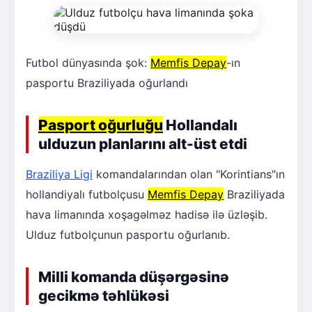
Futbol dünyasında şok:
Memfis Depay
-ın
pasportu Braziliyada oğurlandı
Pasport oğurluğu
Hollandalı
ulduzun planlarını alt-üst etdi
Braziliya Ligi
komandalarından olan "Korintians"ın
hollandiyalı futbolçusu
Memfis Depay
Braziliyada
hava limanında xoşagəlməz hadisə ilə üzləşib.
Ulduz futbolçunun pasportu oğurlanıb.
Milli komanda düşərgəsinə
gecikmə təhlükəsi