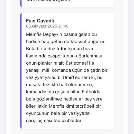
Faiq Cavadli
06.Oktyabr.2025 21:49
Memfis Depay-ın başına gələn bu
hadisə həqiqətən də təəssüf doğurur.
Belə bir ulduz futbolçunun hava
liamnında pasportunun oğurlanması
onun planlarını alt-üst etməsi ilə
yanaşı, milli komanda üçün də çətin bir
vəziyyət yaradıb. Ümid edirəm ki, bu
məsələ tezliklə həll olunar və o,
komandasına qoşula bilər. Futbolda
belə gözlənilməz hadisələr baş verə
bilər, lakin Memfis kimi təcrübəli bir
oyunçunun belə bir vəziyyətlə
qarşılaşması təəccüblüdür.