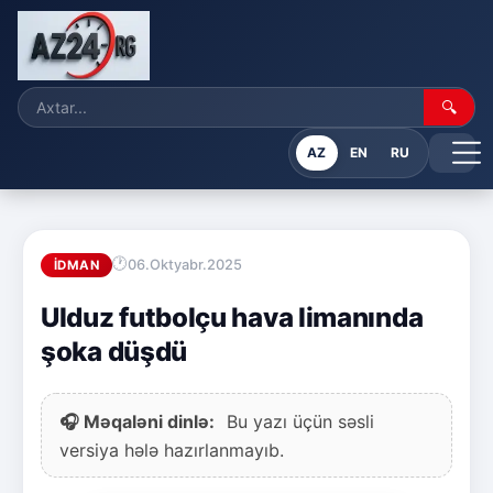
🔍
AZ
EN
RU
06.Oktyabr.2025
İDMAN
Ulduz futbolçu hava limanında
şoka düşdü
🎧 Məqaləni dinlə:
Bu yazı üçün səsli
versiya hələ hazırlanmayıb.