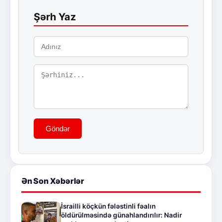
Şərh Yaz
Göndər
Ən Son Xəbərlər
İsrailli köçkün fələstinli fəalın
öldürülməsində günahlandırılır: Nadir