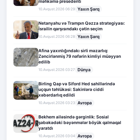
məhkəmə presedenti
Yaxın Şərq
10.Avqust.2026 06:29
Netanyahu və Trampın Qəzza strategiyası:
İsrailin qarşısındakı çətin seçim
Yaxın Şərq
10.Avqust.2026 06:28
Afina yaxınlığındakı sirli məzarlıq:
Zəncirlənmiş 79 nəfərin kimliyi müəyyən
edilib
Dünya
10.Avqust.2026 03:27
Birling Qap və Siford Hed sahillərində
uçqun təhlükəsi: Sakinlərə ciddi
xəbərdarlıq edildi
Avropa
10.Avqust.2026 03:23
Bekhem ailəsində gərginlik: Sosial
şəbəkədəki bəyənmələr böyük qalmaqal
yaratdı
Avropa
10.Avqust.2026 03:04