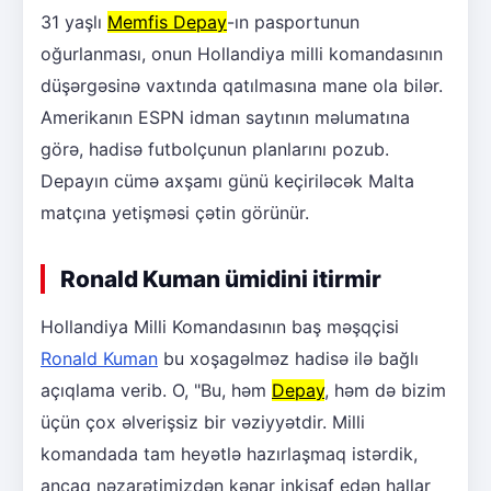
31 yaşlı
Memfis Depay
-ın pasportunun
oğurlanması, onun Hollandiya milli komandasının
düşərgəsinə vaxtında qatılmasına mane ola bilər.
Amerikanın ESPN idman saytının məlumatına
görə, hadisə futbolçunun planlarını pozub.
Depayın cümə axşamı günü keçiriləcək Malta
matçına yetişməsi çətin görünür.
Ronald Kuman ümidini itirmir
Hollandiya Milli Komandasının baş məşqçisi
Ronald Kuman
bu xoşagəlməz hadisə ilə bağlı
açıqlama verib. O, "Bu, həm
Depay
, həm də bizim
üçün çox əlverişsiz bir vəziyyətdir. Milli
komandada tam heyətlə hazırlaşmaq istərdik,
ancaq nəzarətimizdən kənar inkişaf edən hallar