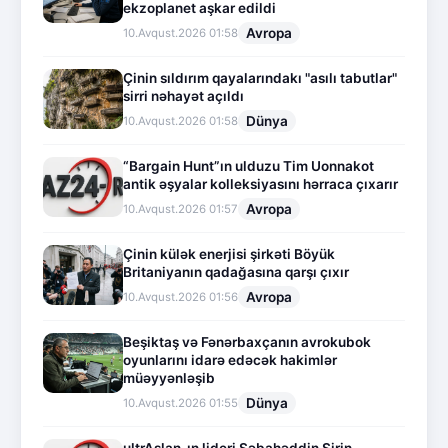
ekzoplanet aşkar edildi
Avropa
10.Avqust.2026 01:58
Çinin sıldırım qayalarındakı "asılı tabutlar"
sirri nəhayət açıldı
Dünya
10.Avqust.2026 01:58
“Bargain Hunt”ın ulduzu Tim Uonnakot
antik əşyalar kolleksiyasını hərraca çıxarır
Avropa
10.Avqust.2026 01:57
Çinin külək enerjisi şirkəti Böyük
Britaniyanın qadağasına qarşı çıxır
Avropa
10.Avqust.2026 01:56
Beşiktaş və Fənərbaxçanın avrokubok
oyunlarını idarə edəcək hakimlər
müəyyənləşib
Dünya
10.Avqust.2026 01:55