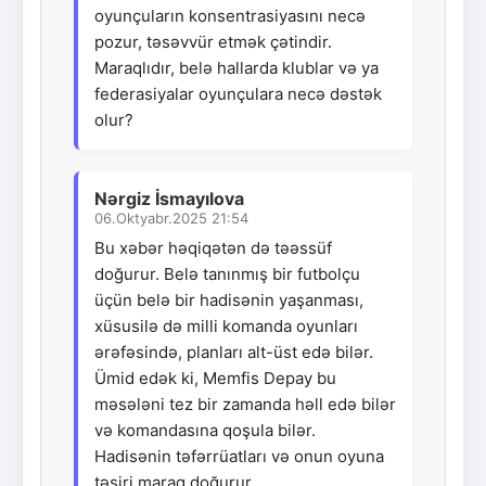
oyunçuların konsentrasiyasını necə
pozur, təsəvvür etmək çətindir.
Maraqlıdır, belə hallarda klublar və ya
federasiyalar oyunçulara necə dəstək
olur?
Nərgiz İsmayılova
06.Oktyabr.2025 21:54
Bu xəbər həqiqətən də təəssüf
doğurur. Belə tanınmış bir futbolçu
üçün belə bir hadisənin yaşanması,
xüsusilə də milli komanda oyunları
ərəfəsində, planları alt-üst edə bilər.
Ümid edək ki, Memfis Depay bu
məsələni tez bir zamanda həll edə bilər
və komandasına qoşula bilər.
Hadisənin təfərrüatları və onun oyuna
təsiri maraq doğurur.