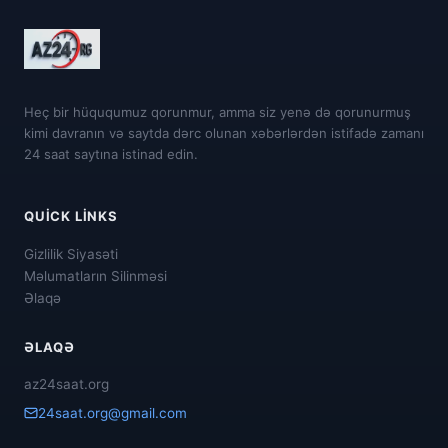
Heç bir hüququmuz qorunmur, amma siz yenə də qorunurmuş
kimi davranın və saytda dərc olunan xəbərlərdən istifadə zamanı
24 saat saytına istinad edin.
QUICK LINKS
Gizlilik Siyasəti
Məlumatların Silinməsi
Əlaqə
ƏLAQƏ
az24saat.org
24saat.org@gmail.com