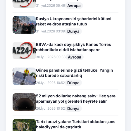
Avropa
31.İyul.2026 05:46
Rusiya Ukraynanın iri şəhərlərini kütləvi
raket və dron atəşinə tutub
Dünya
31.İyul.2026 03:09
BBVA-da kadr dəyişikliyi: Karlos Torres
rəhbərlikdə ciddi islahatlar aparır
Avropa
30.İyul.2026 09:33
Günəş panellərində gizli təhlükə: Yanğın
riski barədə xəbərdarlıq
Dünya
26.İyul.2026 10:52
52 milyon dollarlıq nəhəng səhv: Heç yerə
aparmayan yol görənləri heyrətə salır
Dünya
26.İyul.2026 10:52
Tarixi ərazi yalanı: Turistləri aldadan şəxs
bələdiyyəni də çaşdırdı