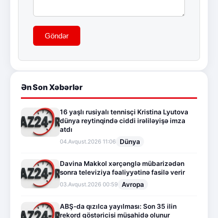
Göndər
Ən Son Xəbərlər
16 yaşlı rusiyalı tennisçi Kristina Lyutova
dünya reytinqində ciddi irəliləyişə imza
atdı
Dünya
04.Avqust.2026 11:06
Davina Makkol xərçənglə mübarizədən
sonra televiziya fəaliyyətinə fasilə verir
Avropa
03.Avqust.2026 00:59
ABŞ-da qızılca yayılması: Son 35 ilin
rekord göstəricisi müşahidə olunur