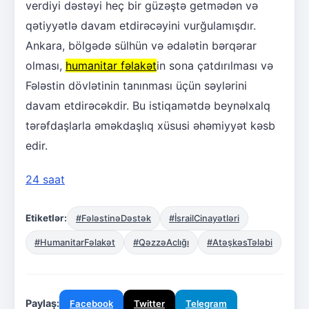
verdiyi dəstəyi heç bir güzəştə getmədən və
qətiyyətlə davam etdirəcəyini vurğulamışdır.
Ankara, bölgədə sülhün və ədalətin bərqərar
olması,
humanitar fəlakət
in sona çatdırılması və
Fələstin dövlətinin tanınması üçün səylərini
davam etdirəcəkdir. Bu istiqamətdə beynəlxalq
tərəfdaşlarla əməkdaşlıq xüsusi əhəmiyyət kəsb
edir.
24 saat
Etiketlər:
#FələstinəDəstək
#İsrailCinayətləri
#HumanitarFəlakət
#QəzzəAclığı
#AtəşkəsTələbi
Paylaş:
Facebook
Twitter
Telegram