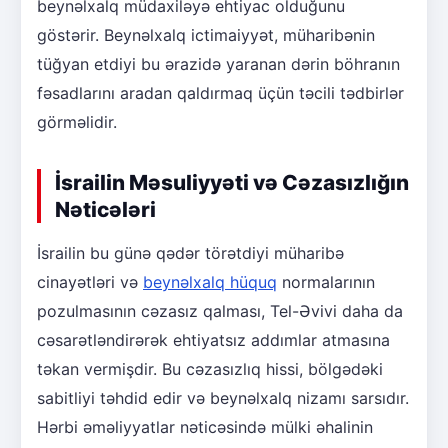
beynəlxalq müdaxiləyə ehtiyac olduğunu
göstərir. Beynəlxalq ictimaiyyət, müharibənin
tüğyan etdiyi bu ərazidə yaranan dərin böhranın
fəsadlarını aradan qaldırmaq üçün təcili tədbirlər
görməlidir.
İsrailin Məsuliyyəti və Cəzasızlığın
Nəticələri
İsrailin bu günə qədər törətdiyi müharibə
cinayətləri və
beynəlxalq hüquq
normalarının
pozulmasının cəzasız qalması, Tel-Əvivi daha da
cəsarətləndirərək ehtiyatsız addımlar atmasına
təkan vermişdir. Bu cəzasızlıq hissi, bölgədəki
sabitliyi təhdid edir və beynəlxalq nizamı sarsıdır.
Hərbi əməliyyatlar nəticəsində mülki əhalinin