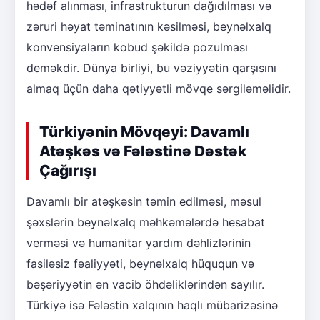
hədəf alınması, infrastrukturun dağıdılması və
zəruri həyat təminatının kəsilməsi, beynəlxalq
konvensiyaların kobud şəkildə pozulması
deməkdir. Dünya birliyi, bu vəziyyətin qarşısını
almaq üçün daha qətiyyətli mövqe sərgiləməlidir.
Türkiyənin Mövqeyi: Davamlı
Atəşkəs və Fələstinə Dəstək
Çağırışı
Davamlı bir atəşkəsin təmin edilməsi, məsul
şəxslərin beynəlxalq məhkəmələrdə hesabat
verməsi və humanitar yardım dəhlizlərinin
fasiləsiz fəaliyyəti, beynəlxalq hüququn və
bəşəriyyətin ən vacib öhdəliklərindən sayılır.
Türkiyə isə Fələstin xalqının haqlı mübarizəsinə