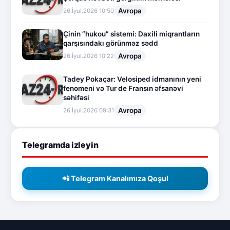
Avropa
26.İyul.2026 10:50
Çinin “hukou” sistemi: Daxili miqrantların
qarşısındakı görünməz sədd
Avropa
26.İyul.2026 10:22
Tadey Pokaçar: Velosiped idmanının yeni
fenomeni və Tur de Fransın əfsanəvi
səhifəsi
Avropa
26.İyul.2026 09:31
Telegramda izləyin
📲 Telegram Kanalımıza Qoşul