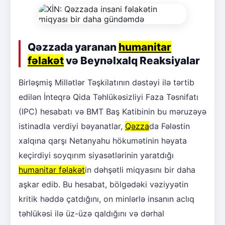
Qəzzada yaranan
humanitar
fəlakət
və Beynəlxalq Reaksiyalar
Birləşmiş Millətlər Təşkilatının dəstəyi ilə tərtib
edilən İnteqrə Qida Təhlükəsizliyi Faza Təsnifatı
(IPC) hesabatı və BMT Baş Katibinin bu məruzəyə
istinadla verdiyi bəyanatlar,
Qəzza
da Fələstin
xalqına qarşı Netanyahu hökumətinin həyata
keçirdiyi soyqırım siyasətlərinin yaratdığı
humanitar fəlakət
in dəhşətli miqyasını bir daha
aşkar edib. Bu hesabat, bölgədəki vəziyyətin
kritik həddə çatdığını, on minlərlə insanın aclıq
təhlükəsi ilə üz-üzə qaldığını və dərhal