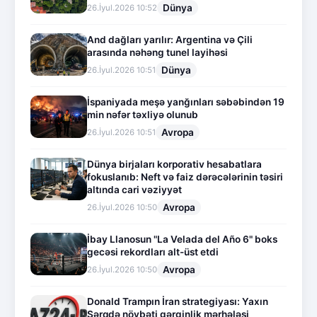
Dünya
26.İyul.2026 10:52
And dağları yarılır: Argentina və Çili
arasında nəhəng tunel layihəsi
Dünya
26.İyul.2026 10:51
İspaniyada meşə yanğınları səbəbindən 19
min nəfər təxliyə olunub
Avropa
26.İyul.2026 10:51
Dünya birjaları korporativ hesabatlara
fokuslanıb: Neft və faiz dərəcələrinin təsiri
altında cari vəziyyət
Avropa
26.İyul.2026 10:50
İbay Llanosun "La Velada del Año 6" boks
gecəsi rekordları alt-üst etdi
Avropa
26.İyul.2026 10:50
Donald Trampın İran strategiyası: Yaxın
Şərqdə növbəti gərginlik mərhələsi