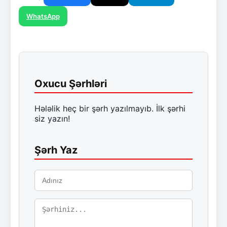
WhatsApp
Oxucu Şərhləri
Hələlik heç bir şərh yazılmayıb. İlk şərhi
siz yazın!
Şərh Yaz