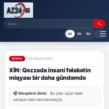
🔍
AZ
EN
RU
23.Avqust.2025
DÜNYA
XİN: Qəzzada insani fəlakətin
miqyası bir daha gündəmdə
🎧 Məqaləni dinlə:
Bu yazı üçün səsli
versiya hələ hazırlanmayıb.