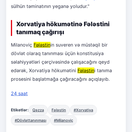
sülhün təminatının yeganə yoludur."
Xorvatiya hökumətinə Fələstini
tanımaq çağırışı
Milanoviç
Fələstin
in suveren və müstəqil bir
dövlət olaraq tanınması üçün konstitusiya
səlahiyyətləri çərçivəsində çalışacağını qeyd
edərək, Xorvatiya hökumətini
Fələstin
i tanıma
prosesini başlatmağa çağıracağını açıqlayıb.
24 saat
Etiketlər:
Qəzza
Fələstin
#Xorvatiya
#Dövləttanınması
#Milanoviç