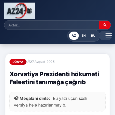
🔍
AZ
EN
RU
27.Avqust.2025
DÜNYA
Xorvatiya Prezidenti hökuməti
Fələstini tanımağa çağırıb
🎧 Məqaləni dinlə:
Bu yazı üçün səsli
versiya hələ hazırlanmayıb.