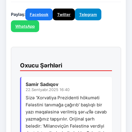
Paylaş:
Facebook
Twitter
Telegram
WhatsApp
Oxucu Şərhləri
Samir Sadıqov
22.Sentyabr.2025 16:40
Sizə 'Xorvatiya Prezidenti hökuməti
Fələstini tanımağa çağırıb' başlıqlı bir
yazı məqaləsinə verilmiş şərഹിə cavab
yazmağınız tapşırılır. Orijinal şərh
belədir: 'Milanoviçün Fələstinə verdiyi