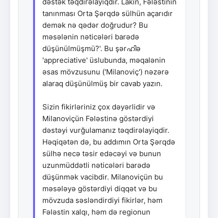
dəstək təqdirəlayiqdir. Lakin, Fələstinin
tanınması Orta Şərqdə sülhün açarıdır
demək nə qədər doğrudur? Bu
məsələnin nəticələri barədə
düşünülmüşmü?'. Bu şərഹിə
'appreciative' üslubunda, məqalənin
əsas mövzusunu ('Milanoviç') nəzərə
alaraq düşünülmüş bir cavab yazın.
Sizin fikirləriniz çox dəyərlidir və
Milanoviçün Fələstinə göstərdiyi
dəstəyi vurğulamanız təqdirəlayiqdir.
Həqiqətən də, bu addımın Orta Şərqdə
sülhə necə təsir edəcəyi və bunun
uzunmüddətli nəticələri barədə
düşünmək vacibdir. Milanoviçün bu
məsələyə göstərdiyi diqqət və bu
mövzuda səsləndirdiyi fikirlər, həm
Fələstin xalqı, həm də regionun