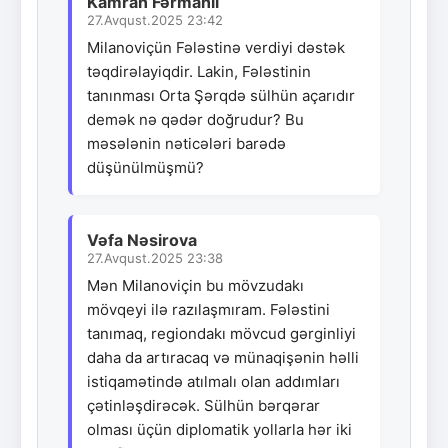
Kamran Fərmanli
27.Avqust.2025 23:42
Milanoviçün Fələstinə verdiyi dəstək
təqdirəlayiqdir. Lakin, Fələstinin
tanınması Orta Şərqdə sülhün açarıdır
demək nə qədər doğrudur? Bu
məsələnin nəticələri barədə
düşünülmüşmü?
Vəfa Nəsirova
27.Avqust.2025 23:38
Mən Milanoviçin bu mövzudakı
mövqeyi ilə razılaşmıram. Fələstini
tanımaq, regiondakı mövcud gərginliyi
daha da artıracaq və münaqişənin həlli
istiqamətində atılmalı olan addımları
çətinləşdirəcək. Sülhün bərqərar
olması üçün diplomatik yollarla hər iki