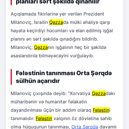
planları sərt şəkildə qınanılır
Açıqlamada fikirlərinə yer verilən Prezident
Milanoviç, İsrailin
Qəzza
da mülki əhaliyə qarşı
həyata keçirdiyi hücumları və elan edilmiş işğal
planını ən sərt şəkildə qınadığını bildirib.
Milanoviç,
Qəzza
nın işğalının heç bir şəkildə
əsaslandırıla bilməyəcəyini vurğulayıb.
Fələstinin tanınması Orta Şərqdə
sülhün açarıdır
Milanoviç çıxışında deyib: "Xorvatiya
Qəzza
dakı
müharibənin və humanitar fəlakətin
dayandırılması üçün bir addım olaraq
Fələstin
i
tanımalıdır.
Fələstin
xalqının öz dövlətinə sahib
olma hüququnun tanınması,
Orta Şərqdə
davamlı