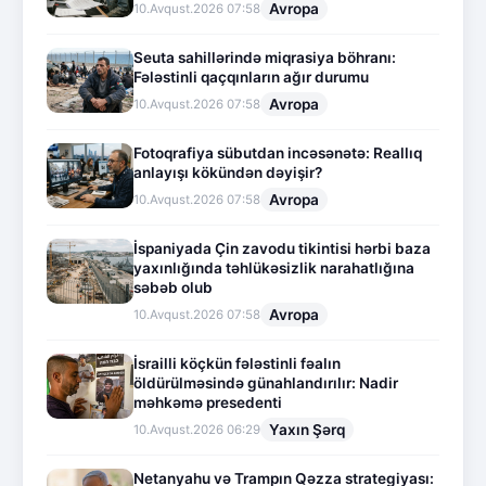
Avropa
10.Avqust.2026 07:58
Seuta sahillərində miqrasiya böhranı:
Fələstinli qaçqınların ağır durumu
Avropa
10.Avqust.2026 07:58
Fotoqrafiya sübutdan incəsənətə: Reallıq
anlayışı kökündən dəyişir?
Avropa
10.Avqust.2026 07:58
İspaniyada Çin zavodu tikintisi hərbi baza
yaxınlığında təhlükəsizlik narahatlığına
səbəb olub
Avropa
10.Avqust.2026 07:58
İsrailli köçkün fələstinli fəalın
öldürülməsində günahlandırılır: Nadir
məhkəmə presedenti
Yaxın Şərq
10.Avqust.2026 06:29
Netanyahu və Trampın Qəzza strategiyası: