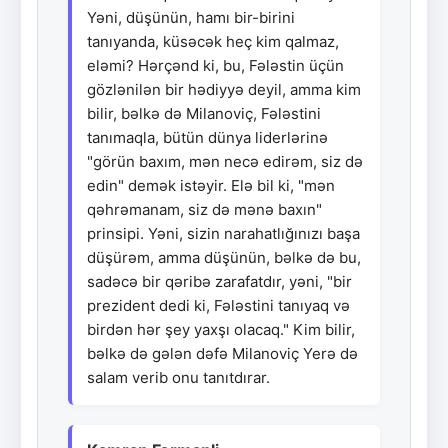
Yəni, düşünün, hamı bir-birini
tanıyanda, küsəcək heç kim qalmaz,
eləmi? Hərçənd ki, bu, Fələstin üçün
gözlənilən bir hədiyyə deyil, amma kim
bilir, bəlkə də Milanoviç, Fələstini
tanımaqla, bütün dünya liderlərinə
"görün baxım, mən necə edirəm, siz də
edin" demək istəyir. Elə bil ki, "mən
qəhrəmanam, siz də mənə baxın"
prinsipi. Yəni, sizin narahatlığınızı başa
düşürəm, amma düşünün, bəlkə də bu,
sadəcə bir qəribə zarafatdır, yəni, "bir
prezident dedi ki, Fələstini tanıyaq və
birdən hər şey yaxşı olacaq." Kim bilir,
bəlkə də gələn dəfə Milanoviç Yerə də
salam verib onu tanıtdırar.