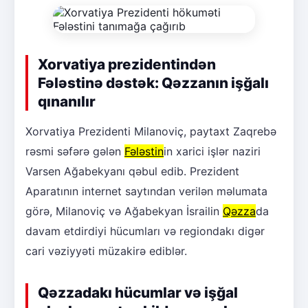
Xorvatiya prezidentindən
Fələstinə dəstək: Qəzzanın işğalı
qınanılır
Xorvatiya Prezidenti Milanoviç, paytaxt Zaqrebə
rəsmi səfərə gələn
Fələstin
in xarici işlər naziri
Varsen Ağabekyanı qəbul edib. Prezident
Aparatının internet saytından verilən məlumata
görə, Milanoviç və Ağabekyan İsrailin
Qəzza
da
davam etdirdiyi hücumları və regiondakı digər
cari vəziyyəti müzakirə ediblər.
Qəzzadakı hücumlar və işğal