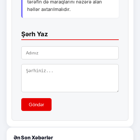
tərəfin də maraqlarını nəzərə alan
həllər axtarılmalıdır.
Şərh Yaz
Göndər
Ən Son Xəbərlər