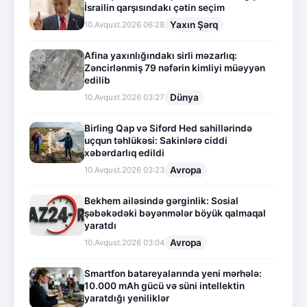
İsrailin qarşısındakı çətin seçim
Yaxın Şərq
10.Avqust.2026 06:28
Afina yaxınlığındakı sirli məzarlıq:
Zəncirlənmiş 79 nəfərin kimliyi müəyyən
edilib
Dünya
10.Avqust.2026 03:27
Birling Qap və Siford Hed sahillərində
uçqun təhlükəsi: Sakinlərə ciddi
xəbərdarlıq edildi
Avropa
10.Avqust.2026 03:23
Bekhem ailəsində gərginlik: Sosial
şəbəkədəki bəyənmələr böyük qalmaqal
yaratdı
Avropa
10.Avqust.2026 03:04
Smartfon batareyalarında yeni mərhələ:
10.000 mAh gücü və süni intellektin
yaratdığı yeniliklər