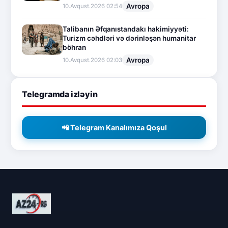
Avropa
10.Avqust.2026 02:54
Talibanın Əfqanıstandakı hakimiyyəti:
Turizm cəhdləri və dərinləşən humanitar
böhran
Avropa
10.Avqust.2026 02:03
Telegramda izləyin
📲 Telegram Kanalımıza Qoşul