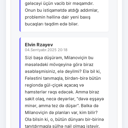
gələcəyi üçün vacib bir məqamdır.
Onun bu istiqamətdə atdığı addımlar,
problemin həllinə dair yeni baxış
bucaqları təqdim edə bilər.
Elvin Rzayev
04.Sentyabr.2025 20:18
Sizi başa düşürəm, Milanoviçin bu
məsələdəki mövqeyinə görə biraz
əsəbləşmisiniz, elə deyilmi? Elə bil ki,
Fələstini tanımaqla, birdən-birə bütün
regionda gül-çiçək açacaq və
hamsterlər rəqs edəcək. Amma biraz
sakit olaq, necə deyərlər, "dəvə eşşəyə
minər, amma tez də düşər". Bəlkə də
Milanoviçin də planları var, kim bilir?
Ola bilsin ki, o, bütün dünyanı bir-birinə
tanıtdırmaqla sülhə nail olmaq istəyir.