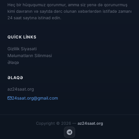
Heç bir hüququmuz qorunmur, amma siz yenə də qorunurmuş
kimi davranın və saytda dərc olunan xəbərlərdən istifadə zamanı
24 saat saytına istinad edin.
QUICK LINKS
Gizlilik Siyasəti
Məlumatların Silinməsi
Əlaqə
ƏLAQƏ
az24saat.org
24saat.org@gmail.com
Copyright © 2026 —
az24saat.org