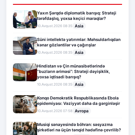
Yaxın Şərqdə diplomatik barışıq: Strateji
tərəfdaşlıq, yoxsa keçici maraqlar?
Asia
10.Avqust.2026 08:35
Süni intellektə yatırımlar: Məhsuldarlıqdan
kənar gözləntilər və çağırışlar
Asia
10.Avqust.2026 08:35
Hindistan və Çin münasibətlərində
“buzların əriməsi”: Strateji dəyişiklik,
yoxsa iqtisadi barışıq?
Asia
10.Avqust.2026 08:35
Konqo Demokratik Respublikasında Ebola
epidemiyası: Vəziyyət daha da gərginləşir
Avropa
10.Avqust.2026 07:58
Musiqi sənayesində böhran: səsyazma
şirkətləri nə üçün tənqid hədəfinə çevrilib?