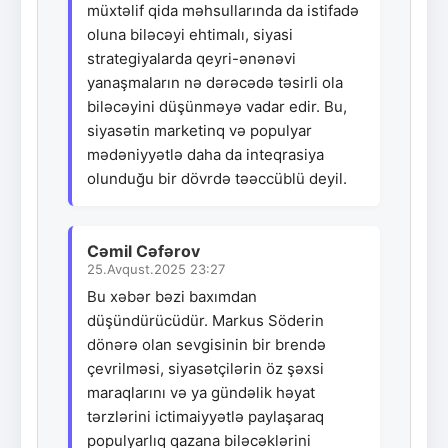
müxtəlif qida məhsullarında da istifadə
oluna biləcəyi ehtimalı, siyasi
strategiyalarda qeyri-ənənəvi
yanaşmaların nə dərəcədə təsirli ola
biləcəyini düşünməyə vadar edir. Bu,
siyasətin marketinq və populyar
mədəniyyətlə daha da inteqrasiya
olunduğu bir dövrdə təəccüblü deyil.
Cəmil Cəfərov
25.Avqust.2025 23:27
Bu xəbər bəzi baxımdan
düşündürücüdür. Markus Söderin
dönərə olan sevgisinin bir brendə
çevrilməsi, siyasətçilərin öz şəxsi
maraqlarını və ya gündəlik həyat
tərzlərini ictimaiyyətlə paylaşaraq
populyarlıq qazana biləcəklərini