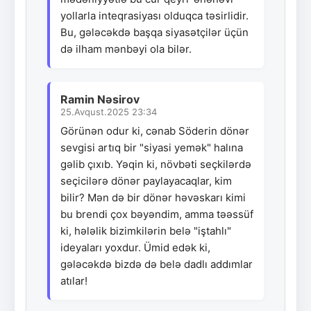
yollarla inteqrasiyası olduqca təsirlidir.
Bu, gələcəkdə başqa siyasətçilər üçün
də ilham mənbəyi ola bilər.
Ramin Nəsirov
25.Avqust.2025 23:34
Görünən odur ki, cənab Söderin dönər
sevgisi artıq bir "siyasi yemək" halına
gəlib çıxıb. Yəqin ki, növbəti seçkilərdə
seçicilərə dönər paylayacaqlar, kim
bilir? Mən də bir dönər həvəskarı kimi
bu brendi çox bəyəndim, amma təəssüf
ki, hələlik bizimkilərin belə "iştahlı"
ideyaları yoxdur. Ümid edək ki,
gələcəkdə bizdə də belə dadlı addımlar
atılar!