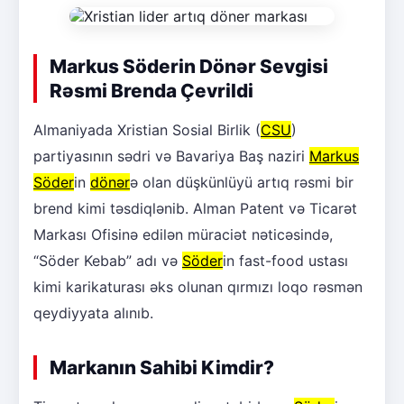
Markus Söderin Dönər Sevgisi
Rəsmi Brenda Çevrildi
Almaniyada Xristian Sosial Birlik (
CSU
)
partiyasının sədri və Bavariya Baş naziri
Markus
Söder
in
dönər
ə olan düşkünlüyü artıq rəsmi bir
brend kimi təsdiqlənib. Alman Patent və Ticarət
Markası Ofisinə edilən müraciət nəticəsində,
“Söder Kebab” adı və
Söder
in fast-food ustası
kimi karikaturası əks olunan qırmızı loqo rəsmən
qeydiyyata alınıb.
Markanın Sahibi Kimdir?