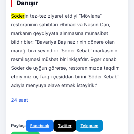
Danışır
Söder
in tez-tez ziyarət etdiyi “Mövlana”
restoranının sahibləri Əhməd və Nəsrin Can,
markanın qeydiyyata alınmasına münasibət
bildiriblər: “Bavariya Baş nazirinin dönərə olan
marağı bizi sevindirir. ‘Söder Kebab’ markasının
rəsmiləşməsi müsbət bir inkişafdır. Əgər cənab
Söder də uyğun görərsə, restoranımızda təqdim
etdiyimiz üç fərqli çeşiddən birini ‘Söder Kebab’
adıyla menyuya əlavə etmək istəyirik.”
24 saat
Paylaş:
Facebook
Twitter
Telegram