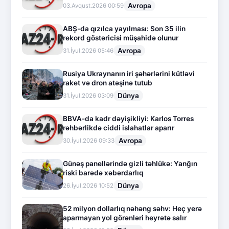
Avropa
03.Avqust.2026 00:59
ABŞ-da qızılca yayılması: Son 35 ilin
rekord göstəricisi müşahidə olunur
Avropa
31.İyul.2026 05:46
Rusiya Ukraynanın iri şəhərlərini kütləvi
raket və dron atəşinə tutub
Dünya
31.İyul.2026 03:09
BBVA-da kadr dəyişikliyi: Karlos Torres
rəhbərlikdə ciddi islahatlar aparır
Avropa
30.İyul.2026 09:33
Günəş panellərində gizli təhlükə: Yanğın
riski barədə xəbərdarlıq
Dünya
26.İyul.2026 10:52
52 milyon dollarlıq nəhəng səhv: Heç yerə
aparmayan yol görənləri heyrətə salır