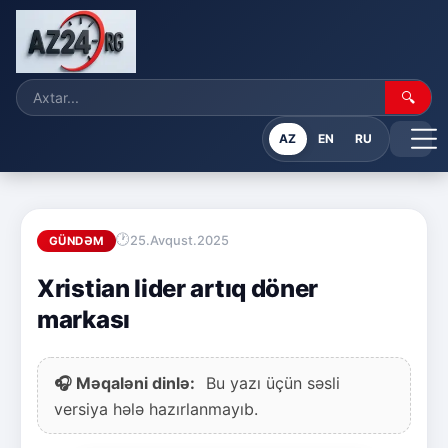
🔍
AZ
EN
RU
25.Avqust.2025
GÜNDƏM
Xristian lider artıq döner
markası
🎧 Məqaləni dinlə:
Bu yazı üçün səsli
versiya hələ hazırlanmayıb.