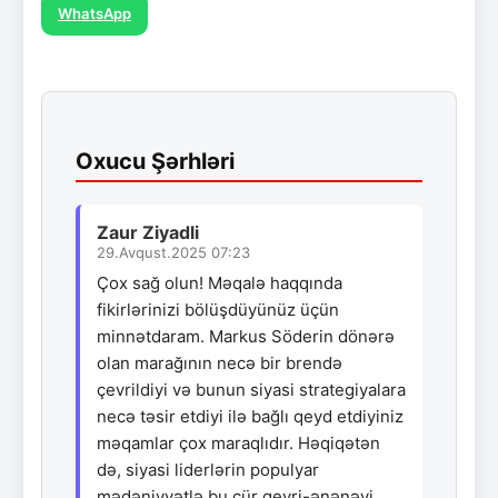
WhatsApp
Oxucu Şərhləri
Zaur Ziyadli
29.Avqust.2025 07:23
Çox sağ olun! Məqalə haqqında
fikirlərinizi bölüşdüyünüz üçün
minnətdaram. Markus Söderin dönərə
olan marağının necə bir brendə
çevrildiyi və bunun siyasi strategiyalara
necə təsir etdiyi ilə bağlı qeyd etdiyiniz
məqamlar çox maraqlıdır. Həqiqətən
də, siyasi liderlərin populyar
mədəniyyətlə bu cür qeyri-ənənəvi