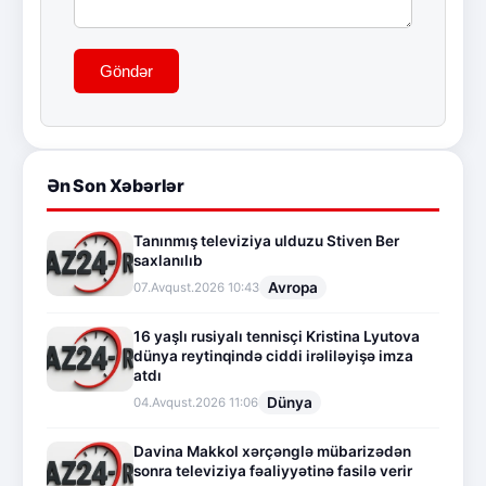
Göndər
Ən Son Xəbərlər
Tanınmış televiziya ulduzu Stiven Ber
saxlanılıb
Avropa
07.Avqust.2026 10:43
16 yaşlı rusiyalı tennisçi Kristina Lyutova
dünya reytinqində ciddi irəliləyişə imza
atdı
Dünya
04.Avqust.2026 11:06
Davina Makkol xərçənglə mübarizədən
sonra televiziya fəaliyyətinə fasilə verir