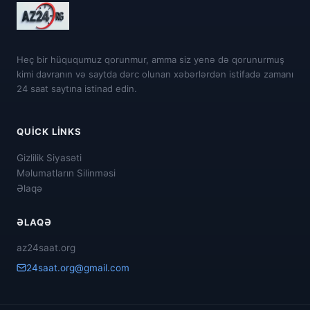
Heç bir hüququmuz qorunmur, amma siz yenə də qorunurmuş
kimi davranın və saytda dərc olunan xəbərlərdən istifadə zamanı
24 saat saytına istinad edin.
QUICK LINKS
Gizlilik Siyasəti
Məlumatların Silinməsi
Əlaqə
ƏLAQƏ
az24saat.org
24saat.org@gmail.com