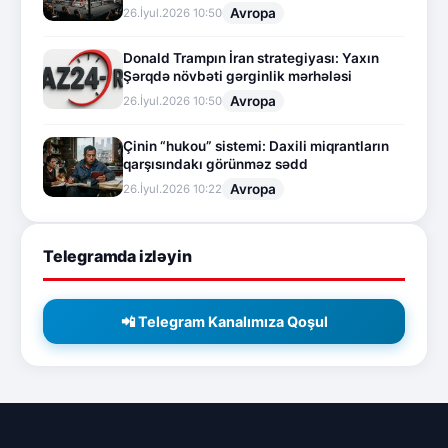
Avropa
26.İyul.2026 10:50
Donald Trampın İran strategiyası: Yaxın
Şərqdə növbəti gərginlik mərhələsi
Avropa
26.İyul.2026 10:50
Çinin “hukou” sistemi: Daxili miqrantların
qarşısındakı görünməz sədd
Avropa
26.İyul.2026 10:22
Telegramda izləyin
📲 Telegram Kanalımıza Qoşul