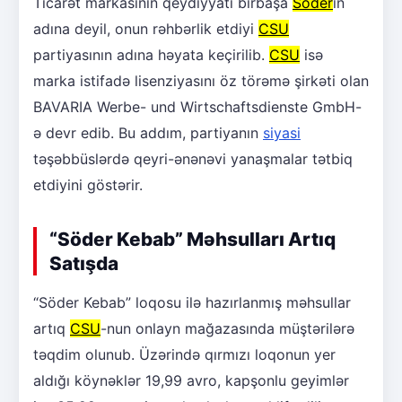
Ticarət markasının qeydiyyatı birbaşa
Söder
in
adına deyil, onun rəhbərlik etdiyi
CSU
partiyasının adına həyata keçirilib.
CSU
isə
marka istifadə lisenziyasını öz törəmə şirkəti olan
BAVARIA Werbe- und Wirtschaftsdienste GmbH-
ə devr edib. Bu addım, partiyanın
siyasi
təşəbbüslərdə qeyri-ənənəvi yanaşmalar tətbiq
etdiyini göstərir.
“Söder Kebab” Məhsulları Artıq
Satışda
“Söder Kebab” loqosu ilə hazırlanmış məhsullar
artıq
CSU
-nun onlayn mağazasında müştərilərə
təqdim olunub. Üzərində qırmızı loqonun yer
aldığı köynəklər 19,99 avro, kapşonlu geyimlər