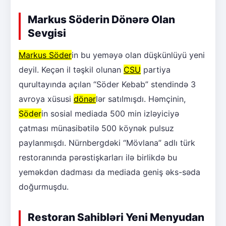
Markus Söderin Dönərə Olan
Sevgisi
Markus Söder
in bu yeməyə olan düşkünlüyü yeni
deyil. Keçən il təşkil olunan
CSU
partiya
qurultayında açılan “Söder Kebab” stendində 3
avroya xüsusi
dönər
lər satılmışdı. Həmçinin,
Söder
in sosial mediada 500 min izləyiciyə
çatması münasibətilə 500 köynək pulsuz
paylanmışdı. Nürnbergdəki “Mövlana” adlı türk
restoranında pərəstişkarları ilə birlikdə bu
yeməkdən dadması da mediada geniş əks-səda
doğurmuşdu.
Restoran Sahibləri Yeni Menyudan