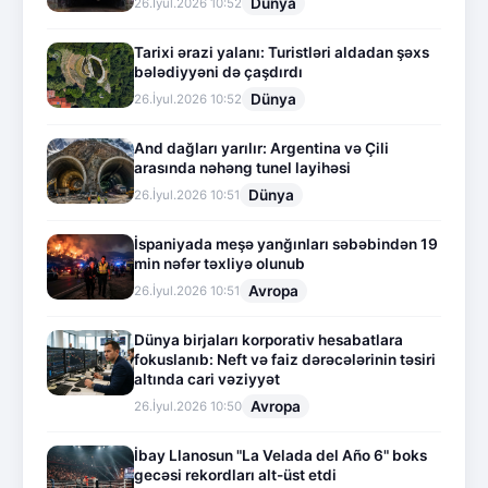
Dünya
26.İyul.2026 10:52
Tarixi ərazi yalanı: Turistləri aldadan şəxs
bələdiyyəni də çaşdırdı
Dünya
26.İyul.2026 10:52
And dağları yarılır: Argentina və Çili
arasında nəhəng tunel layihəsi
Dünya
26.İyul.2026 10:51
İspaniyada meşə yanğınları səbəbindən 19
min nəfər təxliyə olunub
Avropa
26.İyul.2026 10:51
Dünya birjaları korporativ hesabatlara
fokuslanıb: Neft və faiz dərəcələrinin təsiri
altında cari vəziyyət
Avropa
26.İyul.2026 10:50
İbay Llanosun "La Velada del Año 6" boks
gecəsi rekordları alt-üst etdi