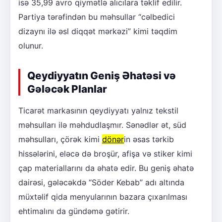
isə 35,99 avro qiymətlə alıcılara təklif edilir.
Partiya tərəfindən bu məhsullar “cəlbedici
dizaynı ilə əsl diqqət mərkəzi” kimi təqdim
olunur.
Qeydiyyatın Geniş Əhatəsi və
Gələcək Planlar
Ticarət markasının qeydiyyatı yalnız tekstil
məhsulları ilə məhdudlaşmır. Sənədlər ət, süd
məhsulları, çörək kimi
dönər
in əsas tərkib
hissələrini, eləcə də broşür, afişa və stiker kimi
çap materiallarını da əhatə edir. Bu geniş əhatə
dairəsi, gələcəkdə “Söder Kebab” adı altında
müxtəlif qida menyularının bazara çıxarılması
ehtimalını da gündəmə gətirir.