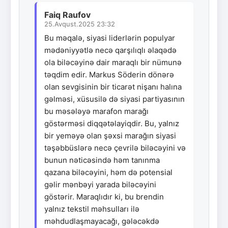
Faiq Raufov
25.Avqust.2025 23:32
Bu məqalə, siyasi liderlərin populyar
mədəniyyətlə necə qarşılıqlı əlaqədə
ola biləcəyinə dair maraqlı bir nümunə
təqdim edir. Markus Söderin dönərə
olan sevgisinin bir ticarət nişanı halına
gəlməsi, xüsusilə də siyasi partiyasının
bu məsələyə marafon marağı
göstərməsi diqqətəlayiqdir. Bu, yalnız
bir yeməyə olan şəxsi marağın siyasi
təşəbbüslərə necə çevrilə biləcəyini və
bunun nəticəsində həm tanınma
qazana biləcəyini, həm də potensial
gəlir mənbəyi yarada biləcəyini
göstərir. Maraqlıdır ki, bu brendin
yalnız tekstil məhsulları ilə
məhdudlaşmayacağı, gələcəkdə