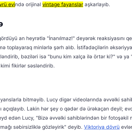
vrü evi
ndə orijinal
vintage fayanslar
aşkarlayıb.
ə
 gördüyü an heyrətlə "İnanılmaz!" deyərək reaksiyasını q
toplayaraq minlərlə şərh alıb. İstifadəçilərin əksəriyyə
ndirib, bəziləri isə "bunu kim xalça ilə örtər ki?" və y
imi fikirlər səsləndirib.
ayanslarla bitməyib. Lucy digər videolarında əvvəlki sahi
ı açıqlayıb. Lakin hər şey o qədər də ürəkaçan deyil; ev
yd edən Lucy, "Bizə əvvəlki sahiblərindən bir fotoşəkil 
ağı səbirsizliklə gözləyirik" deyib.
Viktoriya dövrü
evlər