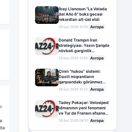
İbay Llanosun "La Velada
del Año 6" boks gecəsi
rekordları alt-üst etdi
Avropa
26.İyul.2026 10:50
Donald Trampın İran
strategiyası: Yaxın Şərqdə
növbəti gərginlik
mərhələsi
Avropa
26.İyul.2026 10:50
Çinin “hukou” sistemi:
Daxili miqrantların
qarşısındakı görünməz
sədd
Avropa
26.İyul.2026 10:22
Tadey Pokaçar: Velosiped
r.
idmanının yeni fenomeni
və Tur de Fransın əfsanəvi
səhifəsi
cə
Avropa
26.İyul.2026 09:31
ttə