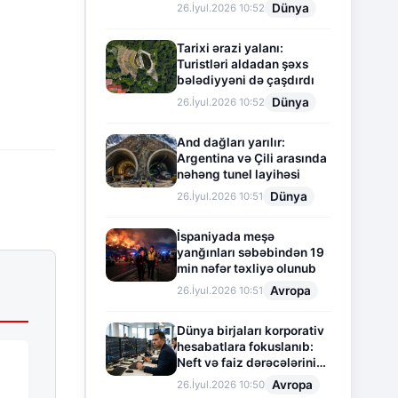
Dünya
26.İyul.2026 10:52
Tarixi ərazi yalanı:
Turistləri aldadan şəxs
bələdiyyəni də çaşdırdı
Dünya
26.İyul.2026 10:52
And dağları yarılır:
Argentina və Çili arasında
nəhəng tunel layihəsi
Dünya
26.İyul.2026 10:51
İspaniyada meşə
yanğınları səbəbindən 19
min nəfər təxliyə olunub
Avropa
26.İyul.2026 10:51
Dünya birjaları korporativ
hesabatlara fokuslanıb:
Neft və faiz dərəcələrinin
təsiri altında cari vəziyyət
Avropa
26.İyul.2026 10:50