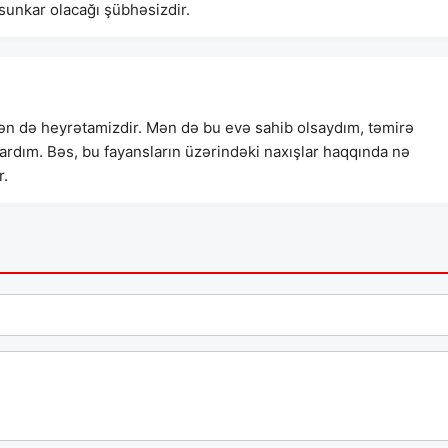
üsunkar olacağı şübhəsizdir.
ən də heyrətamizdir. Mən də bu evə sahib olsaydım, təmirə
rdım. Bəs, bu fayansların üzərindəki naxışlar haqqında nə
r.