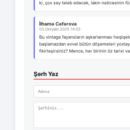
ki, çox səy tələb edəcək, lakin nəticəsinin f
İlhamə Cəfərova
03.Oktyabr.2025 14:03
Bu vintage fayansların aşkarlanması həqiqət
başlamazdan əvvəl bütün döşəmələri yoxlaya
fikirləşirsiniz? Məncə, hər birinin öz tarixi va
Şərh Yaz