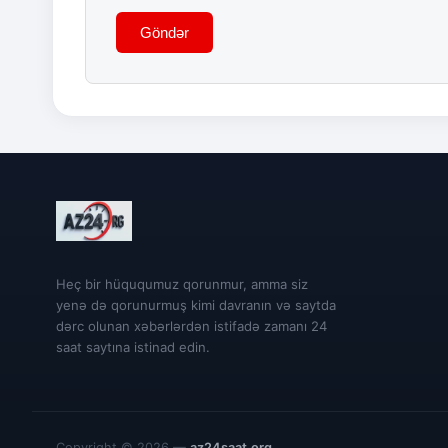
Göndər
Heç bir hüququmuz qorunmur, amma siz
yenə də qorunurmuş kimi davranın və saytda
dərc olunan xəbərlərdən istifadə zamanı 24
saat saytına istinad edin.
Copyright © 2026 —
az24saat.org