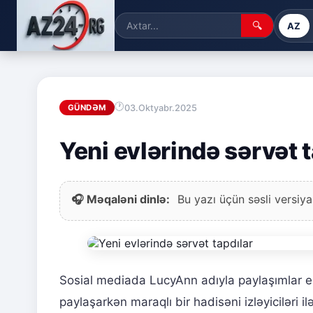
🔍
AZ
03.Oktyabr.2025
GÜNDƏM
Yeni evlərində sərvət 
🎧 Məqaləni dinlə:
Bu yazı üçün səsli versiya
Sosial mediada LucyAnn adıyla paylaşımlar ed
paylaşarkən maraqlı bir hadisəni izləyiciləri i