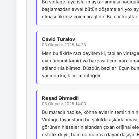
Bu vintage fayansların aşkarlanması həqiqət
başlamazdan əvvəl bütün döşəmələri yoxlayard
olması fikriniz çox maraqlıdır. Bu cür kəşflər
Cavid Turalov
03.Oktyabr.2025 14:23
Mən bu fikirlə razı deyiləm ki, tapılan vintage
evin ümumi təmiri və bərpası üçün xərclənəc
adlandırıla bilməz. Düzdür, bəziləri üçün b
yanında kiçik bir məbləğdir.
Rəşad Əhmədli
03.Oktyabr.2025 14:03
Bu maraqlı hadisə, köhnə evlərin təmirinin nə
Vintage fayansların bu şəkildə aşkarlanması, ə
görünən hissələrin altından çıxan orijinal el
estetik deyil, həm də mənəvi dəyər daşıyır. B