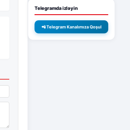
Telegramda izləyin
📲 Telegram Kanalımıza Qoşul