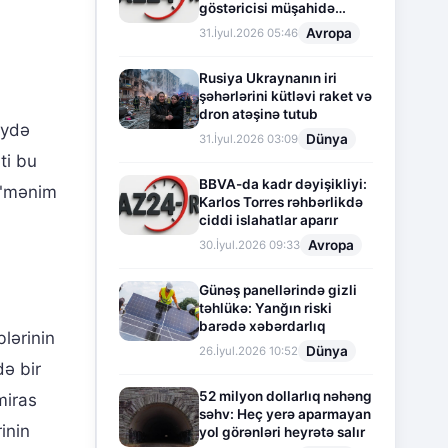
göstəricisi müşahidə
olunur
Avropa
31.İyul.2026 05:46
Rusiya Ukraynanın iri
şəhərlərini kütləvi raket və
dron atəşinə tutub
eydə
Dünya
31.İyul.2026 03:09
ti bu
BBVA-da kadr dəyişikliyi:
a "mənim
Karlos Torres rəhbərlikdə
ciddi islahatlar aparır
Avropa
30.İyul.2026 09:33
Günəş panellərində gizli
təhlükə: Yanğın riski
barədə xəbərdarlıq
blərinin
Dünya
26.İyul.2026 10:52
də bir
52 milyon dollarlıq nəhəng
miras
səhv: Heç yerə aparmayan
inin
yol görənləri heyrətə salır