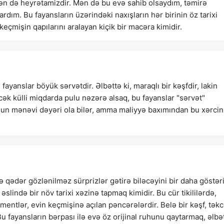
ən də heyrətamizdir. Mən də bu evə sahib olsaydım, təmirə
ım. Bu fayansların üzərindəki naxışların hər birinin öz tarixi
 keçmişin qapılarını aralayan kiçik bir macəra kimidir.
 fayanslar böyük sərvətdir. Əlbəttə ki, maraqlı bir kəşfdir, lakin
ək külli miqdarda pulu nəzərə alsaq, bu fayanslar "sərvət"
unun mənəvi dəyəri ola bilər, amma maliyyə baxımından bu xərcin
 qədər gözlənilməz sürprizlər gətirə biləcəyini bir daha göstəri
slində bir növ tarixi xəzinə tapmaq kimidir. Bu cür tikililərdə,
ementlər, evin keçmişinə açılan pəncərələrdir. Belə bir kəşf, tək
u fayansların bərpası ilə evə öz orijinal ruhunu qaytarmaq, əlbə