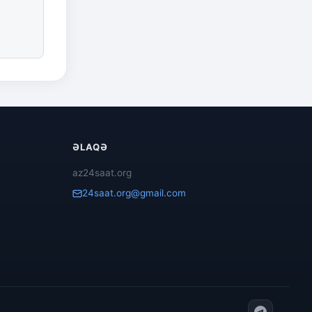
ƏLAQƏ
az24saat.org
24saat.org@gmail.com