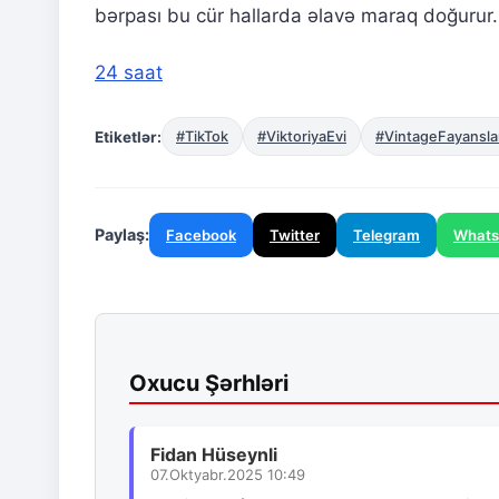
bərpası bu cür hallarda əlavə maraq doğurur.
24 saat
Etiketlər:
#TikTok
#ViktoriyaEvi
#VintageFayansla
Paylaş:
Facebook
Twitter
Telegram
What
Oxucu Şərhləri
Fidan Hüseynli
07.Oktyabr.2025 10:49