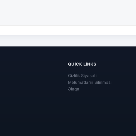
QUICK LINKS
Gizlilik Siyasəti
Məlumatların Silinməsi
Əlaqə