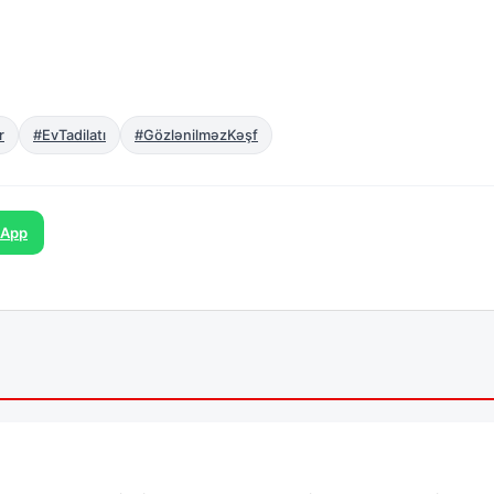
r
#EvTadilatı
#GözlənilməzKəşf
sApp