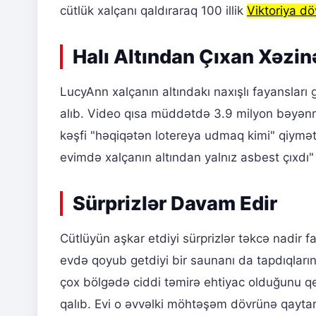
cütlük xalçanı qaldıraraq 100 illik
Viktoriya dö
Halı Altından Çıxan Xəzin
LucyAnn xalçanın altındakı naxışlı fayansları
alıb. Video qısa müddətdə 3.9 milyon bəyənmə 
kəşfi "həqiqətən lotereya udmaq kimi" qiymətlə
evimdə xalçanın altından yalnız asbest çıxdı" k
Sürprizlər Davam Edir
Cütlüyün aşkar etdiyi sürprizlər təkcə nadir f
evdə qoyub getdiyi bir saunanı da tapdıqların
çox bölgədə ciddi təmirə ehtiyac olduğunu qe
qalıb. Evi o əvvəlki möhtəşəm dövrünə qaytarm