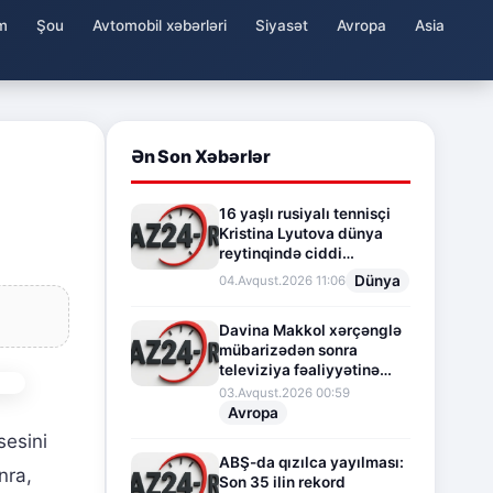
m
Şou
Avtomobil xəbərləri
Siyasət
Avropa
Asia
Ən Son Xəbərlər
16 yaşlı rusiyalı tennisçi
Kristina Lyutova dünya
reytinqində ciddi
irəliləyişə imza atdı
Dünya
04.Avqust.2026 11:06
Davina Makkol xərçənglə
mübarizədən sonra
televiziya fəaliyyətinə
fasilə verir
03.Avqust.2026 00:59
Avropa
sesini
ABŞ-da qızılca yayılması:
nra,
Son 35 ilin rekord