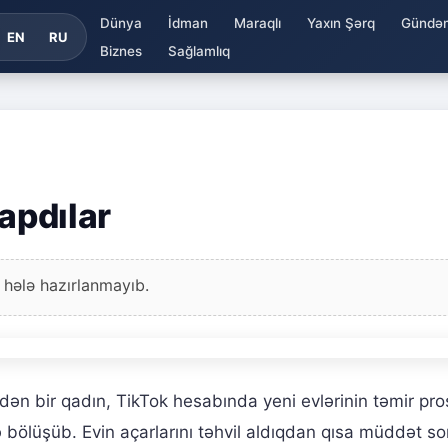
Dünya
İdman
Maraqlı
Yaxın Şərq
Gündə
EN
RU
Biznes
Sağlamlıq
tapdılar
 hələ hazırlanmayıb.
ən bir qadın, TikTok hesabında yeni evlərinin təmir pro
lə bölüşüb. Evin açarlarını təhvil aldıqdan qısa müddət so