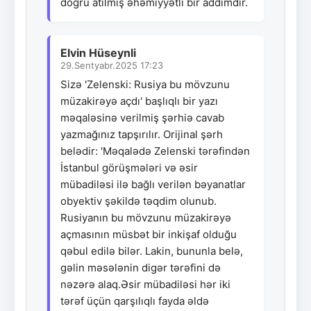
doğru atılmış əhəmiyyətli bir addımdır.
Elvin Hüseynli
29.Sentyabr.2025 17:23
Sizə 'Zelenski: Rusiya bu mövzunu
müzakirəyə açdı' başlıqlı bir yazı
məqaləsinə verilmiş şərhiə cavab
yazmağınız tapşırılır. Orijinal şərh
belədir: 'Məqalədə Zelenski tərəfindən
İstanbul görüşmələri və əsir
mübadiləsi ilə bağlı verilən bəyanatlar
obyektiv şəkildə təqdim olunub.
Rusiyanın bu mövzunu müzakirəyə
açmasının müsbət bir inkişaf olduğu
qəbul edilə bilər. Lakin, bununla belə,
gəlin məsələnin digər tərəfini də
nəzərə alaq.Əsir mübadiləsi hər iki
tərəf üçün qarşılıqlı fayda əldə