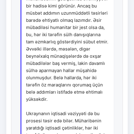
bir hadisə kimi görünür. Ancaq bu
müsbət addımın uzunmüddətli təsirləri
barədə ehtiyatlı olmaq lazımdır. Əsir
mübadiləsi humanitar bir jest olsa da,
bu, hər iki tərəfin sülh danışıqlarına
tam əzmkarlıq göstərdiyini sübut etmir.
Əvvəlki illərdə, məsələn, digər
beynəlxalq münaqişələrdə də oxşar
mübadilələr baş vermiş, lakin davamlı
sülhə aparmayan hallar müşahidə
olunmuşdur. Belə hallarda, hər iki
tərəfin öz maraqlarını qorumaq üçün
belə addımları istifadə etmə ehtimalı
yüksəkdir.
Ukraynanın iqtisadi vəziyyəti də bu
prosesi təsir edə bilər. Müharibənin
yaratdığı iqtisadi çətinliklər, hər iki