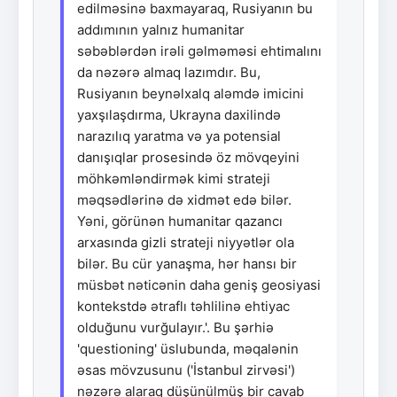
edilməsinə baxmayaraq, Rusiyanın bu
addımının yalnız humanitar
səbəblərdən irəli gəlməməsi ehtimalını
da nəzərə almaq lazımdır. Bu,
Rusiyanın beynəlxalq aləmdə imicini
yaxşılaşdırma, Ukrayna daxilində
narazılıq yaratma və ya potensial
danışıqlar prosesində öz mövqeyini
möhkəmləndirmək kimi strateji
məqsədlərinə də xidmət edə bilər.
Yəni, görünən humanitar qazancı
arxasında gizli strateji niyyətlər ola
bilər. Bu cür yanaşma, hər hansı bir
müsbət nəticənin daha geniş geosiyasi
kontekstdə ətraflı təhlilinə ehtiyac
olduğunu vurğulayır.'. Bu şərhiə
'questioning' üslubunda, məqalənin
əsas mövzusunu ('İstanbul zirvəsi')
nəzərə alaraq düşünülmüş bir cavab