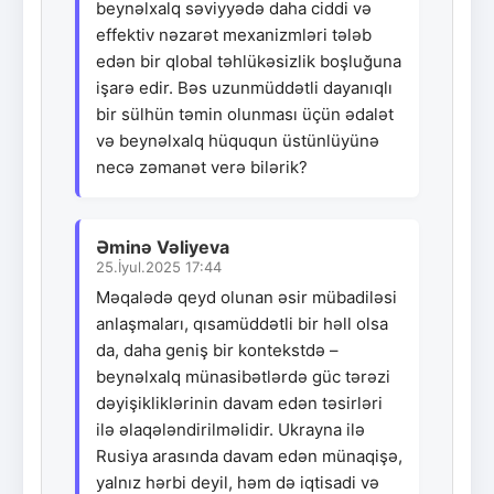
beynəlxalq səviyyədə daha ciddi və
effektiv nəzarət mexanizmləri tələb
edən bir qlobal təhlükəsizlik boşluğuna
işarə edir. Bəs uzunmüddətli dayanıqlı
bir sülhün təmin olunması üçün ədalət
və beynəlxalq hüququn üstünlüyünə
necə zəmanət verə bilərik?
Əminə Vəliyeva
25.İyul.2025 17:44
Məqalədə qeyd olunan əsir mübadiləsi
anlaşmaları, qısamüddətli bir həll olsa
da, daha geniş bir kontekstdə –
beynəlxalq münasibətlərdə güc tərəzi
dəyişikliklərinin davam edən təsirləri
ilə əlaqələndirilməlidir. Ukrayna ilə
Rusiya arasında davam edən münaqişə,
yalnız hərbi deyil, həm də iqtisadi və