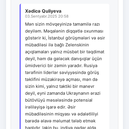
Xədicə Quliyeva
03.Sentyabr.2025 20:58
Mən sizin mövqeyinizə tamamilə razı
deyiləm. Məqalənin diqqətlə oxunması
göstərir ki, İstanbul görüşmələri və əsir
mübadiləsi ilə bağlı Zelenskinin
açıqlamaları yalnız müsbət bir təqdimat
deyil, həm də gələcək danışıqlar üçün
ümidverici bir zəmin yaradır. Rusiya
tərəfinin liderlər səviyyəsində görüş
təklifini müzakirəyə açması, mən də
sizin kimi, yalnız taktiki bir manevr
deyil, eyni zamanda Ukraynanın ərazi
bütövlüyü məsələsində potensial
irəliləyişə işarə edir. Əsir
mübadiləsinin miqyası və ədalətliliyi
barədə əlavə məlumat tələb etmək
haqlıdır, lakin bu, indiyə qədər əldə