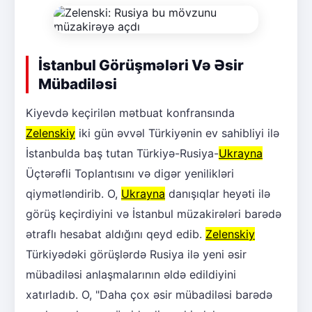
İstanbul Görüşmələri Və Əsir
Mübadiləsi
Kiyevdə keçirilən mətbuat konfransında
Zelenskiy
iki gün əvvəl Türkiyənin ev sahibliyi ilə
İstanbulda baş tutan Türkiyə-Rusiya-
Ukrayna
Üçtərəfli Toplantısını və digər yenilikləri
qiymətləndirib. O,
Ukrayna
danışıqlar heyəti ilə
görüş keçirdiyini və İstanbul müzakirələri barədə
ətraflı hesabat aldığını qeyd edib.
Zelenskiy
Türkiyədəki görüşlərdə Rusiya ilə yeni əsir
mübadiləsi anlaşmalarının əldə edildiyini
xatırladıb. O, "Daha çox əsir mübadiləsi barədə