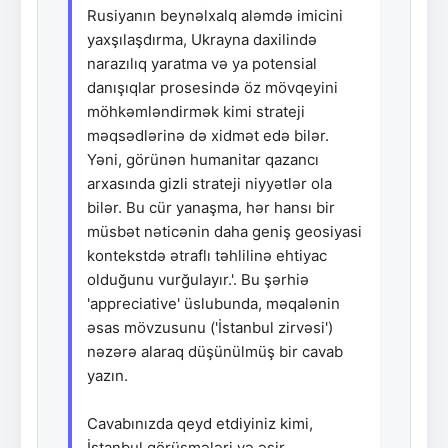
Rusiyanın beynəlxalq aləmdə imicini
yaxşılaşdırma, Ukrayna daxilində
narazılıq yaratma və ya potensial
danışıqlar prosesində öz mövqeyini
möhkəmləndirmək kimi strateji
məqsədlərinə də xidmət edə bilər.
Yəni, görünən humanitar qazancı
arxasında gizli strateji niyyətlər ola
bilər. Bu cür yanaşma, hər hansı bir
müsbət nəticənin daha geniş geosiyasi
kontekstdə ətraflı təhlilinə ehtiyac
olduğunu vurğulayır.'. Bu şərhiə
'appreciative' üslubunda, məqalənin
əsas mövzusunu ('İstanbul zirvəsi')
nəzərə alaraq düşünülmüş bir cavab
yazın.
Cavabınızda qeyd etdiyiniz kimi,
İstanbul görüşmələri və əsir