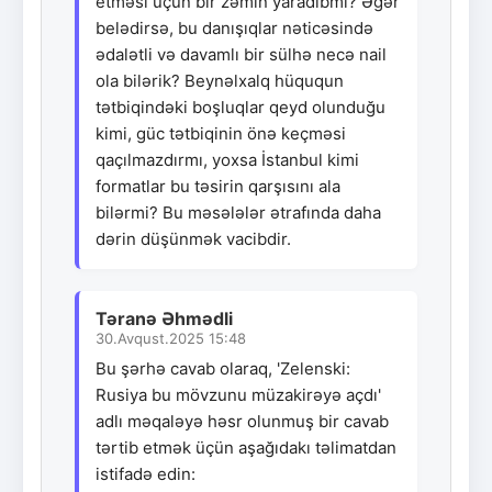
etməsi üçün bir zəmin yaradıbmı? Əgər
belədirsə, bu danışıqlar nəticəsində
ədalətli və davamlı bir sülhə necə nail
ola bilərik? Beynəlxalq hüququn
tətbiqindəki boşluqlar qeyd olunduğu
kimi, güc tətbiqinin önə keçməsi
qaçılmazdırmı, yoxsa İstanbul kimi
formatlar bu təsirin qarşısını ala
bilərmi? Bu məsələlər ətrafında daha
dərin düşünmək vacibdir.
Təranə Əhmədli
30.Avqust.2025 15:48
Bu şərhə cavab olaraq, 'Zelenski:
Rusiya bu mövzunu müzakirəyə açdı'
adlı məqaləyə həsr olunmuş bir cavab
tərtib etmək üçün aşağıdakı təlimatdan
istifadə edin: