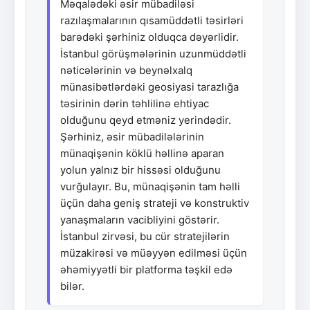
Məqalədəki əsir mübadiləsi
razılaşmalarının qısamüddətli təsirləri
barədəki şərhiniz olduqca dəyərlidir.
İstanbul görüşmələrinin uzunmüddətli
nəticələrinin və beynəlxalq
münasibətlərdəki geosiyasi tarazlığa
təsirinin dərin təhlilinə ehtiyac
olduğunu qeyd etməniz yerindədir.
Şərhiniz, əsir mübadilələrinin
münaqişənin köklü həllinə aparan
yolun yalnız bir hissəsi olduğunu
vurğulayır. Bu, münaqişənin tam həlli
üçün daha geniş strateji və konstruktiv
yanaşmaların vacibliyini göstərir.
İstanbul zirvəsi, bu cür stratejilərin
müzakirəsi və müəyyən edilməsi üçün
əhəmiyyətli bir platforma təşkil edə
bilər.