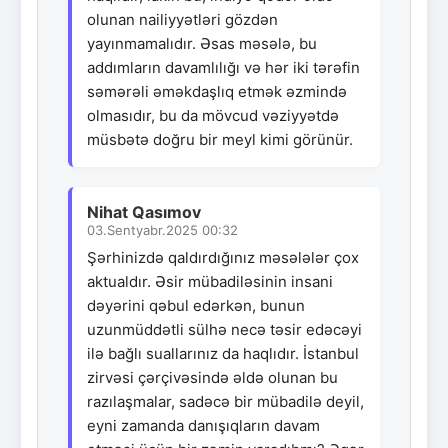
olunan nailiyyətləri gözdən
yayınmamalıdır. Əsas məsələ, bu
addımların davamlılığı və hər iki tərəfin
səmərəli əməkdaşlıq etmək əzmində
olmasıdır, bu da mövcud vəziyyətdə
müsbətə doğru bir meyl kimi görünür.
Nihat Qasımov
03.Sentyabr.2025 00:32
Şərhinizdə qaldırdığınız məsələlər çox
aktualdır. Əsir mübadiləsinin insani
dəyərini qəbul edərkən, bunun
uzunmüddətli sülhə necə təsir edəcəyi
ilə bağlı suallarınız da haqlıdır. İstanbul
zirvəsi çərçivəsində əldə olunan bu
razılaşmalar, sadəcə bir mübadilə deyil,
eyni zamanda danışıqların davam