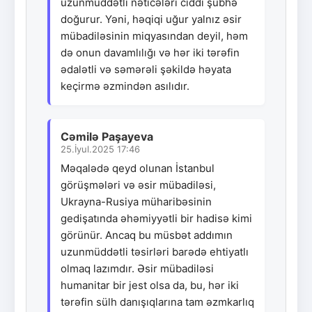
uzunmüddətli nəticələri ciddi şübhə
doğurur. Yəni, həqiqi uğur yalnız əsir
mübadiləsinin miqyasından deyil, həm
də onun davamlılığı və hər iki tərəfin
ədalətli və səmərəli şəkildə həyata
keçirmə əzmindən asılıdır.
Cəmilə Paşayeva
25.İyul.2025 17:46
Məqalədə qeyd olunan İstanbul
görüşmələri və əsir mübadiləsi,
Ukrayna-Rusiya müharibəsinin
gedişatında əhəmiyyətli bir hadisə kimi
görünür. Ancaq bu müsbət addımın
uzunmüddətli təsirləri barədə ehtiyatlı
olmaq lazımdır. Əsir mübadiləsi
humanitar bir jest olsa da, bu, hər iki
tərəfin sülh danışıqlarına tam əzmkarlıq