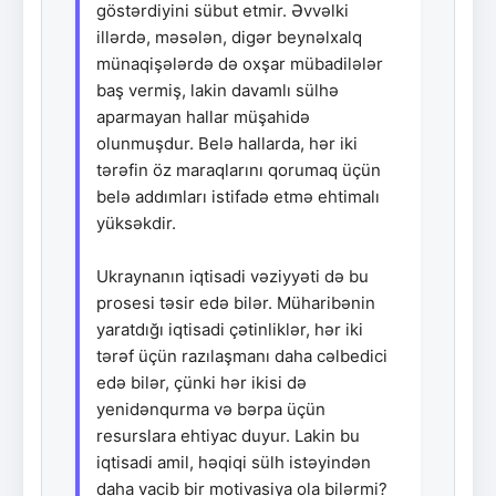
göstərdiyini sübut etmir. Əvvəlki
illərdə, məsələn, digər beynəlxalq
münaqişələrdə də oxşar mübadilələr
baş vermiş, lakin davamlı sülhə
aparmayan hallar müşahidə
olunmuşdur. Belə hallarda, hər iki
tərəfin öz maraqlarını qorumaq üçün
belə addımları istifadə etmə ehtimalı
yüksəkdir.
Ukraynanın iqtisadi vəziyyəti də bu
prosesi təsir edə bilər. Müharibənin
yaratdığı iqtisadi çətinliklər, hər iki
tərəf üçün razılaşmanı daha cəlbedici
edə bilər, çünki hər ikisi də
yenidənqurma və bərpa üçün
resurslara ehtiyac duyur. Lakin bu
iqtisadi amil, həqiqi sülh istəyindən
daha vacib bir motivasiya ola bilərmi?