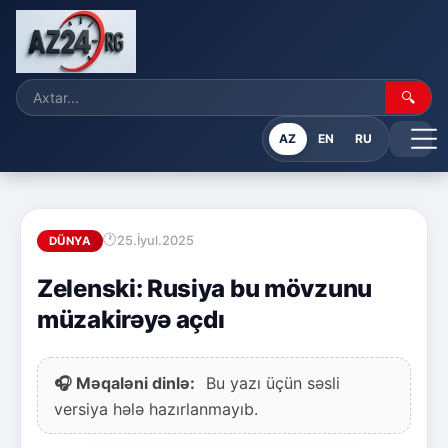
🔍
AZ
EN
RU
25.İyul.2025
DÜNYA
Zelenski: Rusiya bu mövzunu
müzakirəyə açdı
🎧 Məqaləni dinlə:
Bu yazı üçün səsli
versiya hələ hazırlanmayıb.