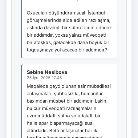
Oxucuları düşündürən sual: İstanbul
görüşmələrində əldə edilən razılaşma,
əslində davamlı bir sülhü təmin edəcək
bir addımdır, yoxsa yalnız müvəqqəti
bir atəşkəs, gələcəkdə daha böyük bir
toqquşmaya yol açacaq bir addımdır?
Səbinə Nəsibova
25.İyul.2025 17:45
Məqalədə qeyd olunan əsir mübadiləsi
anlaşmaları, şübhəsiz ki, humanitar
baxımdan müsbət bir addımdır. Lakin,
bu cür müvəqqəti razılaşmaların
uzunmüddətli sülhə və ədalətli bir
həllə aparıb aparmayacağı sual
altındadır. Belə anlaşmalar hər iki
tərəfin münaqişənin davam etməsi