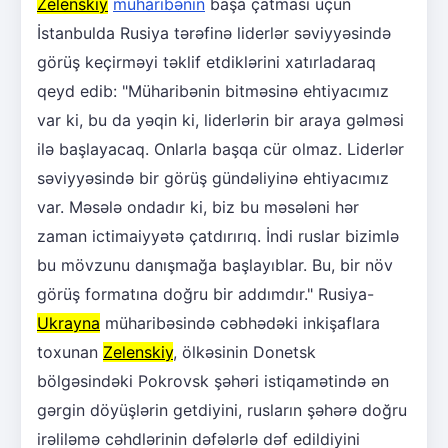
Zelenskiy
müharibənin
başa çatması üçün
İstanbulda Rusiya tərəfinə liderlər səviyyəsində
görüş keçirməyi təklif etdiklərini xatırladaraq
qeyd edib: "Müharibənin bitməsinə ehtiyacımız
var ki, bu da yəqin ki, liderlərin bir araya gəlməsi
ilə başlayacaq. Onlarla başqa cür olmaz. Liderlər
səviyyəsində bir görüş gündəliyinə ehtiyacımız
var. Məsələ ondadır ki, biz bu məsələni hər
zaman ictimaiyyətə çatdırırıq. İndi ruslar bizimlə
bu mövzunu danışmağa başlayıblar. Bu, bir növ
görüş formatına doğru bir addımdır." Rusiya-
Ukrayna
müharibəsində cəbhədəki inkişaflara
toxunan
Zelenskiy
, ölkəsinin Donetsk
bölgəsindəki Pokrovsk şəhəri istiqamətində ən
gərgin döyüşlərin getdiyini, rusların şəhərə doğru
irəliləmə cəhdlərinin dəfələrlə dəf edildiyini