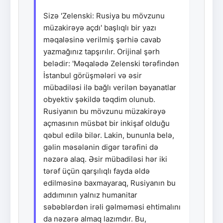
Sizə 'Zelenski: Rusiya bu mövzunu
müzakirəyə açdı' başlıqlı bir yazı
məqaləsinə verilmiş şərhiə cavab
yazmağınız tapşırılır. Orijinal şərh
belədir: 'Məqalədə Zelenski tərəfindən
İstanbul görüşmələri və əsir
mübadiləsi ilə bağlı verilən bəyanatlar
obyektiv şəkildə təqdim olunub.
Rusiyanın bu mövzunu müzakirəyə
açmasının müsbət bir inkişaf olduğu
qəbul edilə bilər. Lakin, bununla belə,
gəlin məsələnin digər tərəfini də
nəzərə alaq. Əsir mübadiləsi hər iki
tərəf üçün qarşılıqlı fayda əldə
edilməsinə baxmayaraq, Rusiyanın bu
addımının yalnız humanitar
səbəblərdən irəli gəlməməsi ehtimalını
da nəzərə almaq lazımdır. Bu,