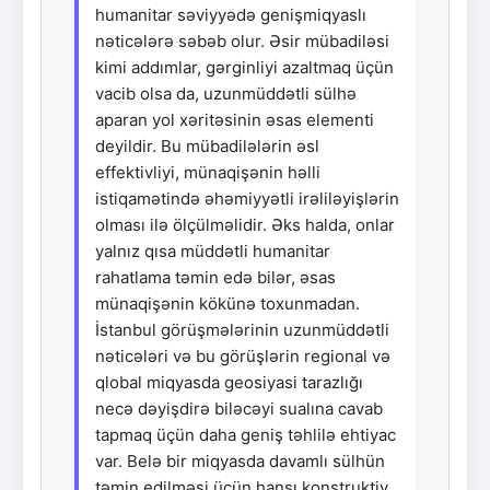
humanitar səviyyədə genişmiqyaslı
nəticələrə səbəb olur. Əsir mübadiləsi
kimi addımlar, gərginliyi azaltmaq üçün
vacib olsa da, uzunmüddətli sülhə
aparan yol xəritəsinin əsas elementi
deyildir. Bu mübadilələrin əsl
effektivliyi, münaqişənin həlli
istiqamətində əhəmiyyətli irəliləyişlərin
olması ilə ölçülməlidir. Əks halda, onlar
yalnız qısa müddətli humanitar
rahatlama təmin edə bilər, əsas
münaqişənin kökünə toxunmadan.
İstanbul görüşmələrinin uzunmüddətli
nəticələri və bu görüşlərin regional və
qlobal miqyasda geosiyasi tarazlığı
necə dəyişdirə biləcəyi sualına cavab
tapmaq üçün daha geniş təhlilə ehtiyac
var. Belə bir miqyasda davamlı sülhün
təmin edilməsi üçün hansı konstruktiv