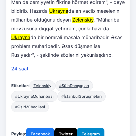
Mən də cəmiyyətin fikrinə hörmət edirəm", - deyə
bildirib. Hazırda
Ukrayna
da ən vacib məsələnin
müharibə olduğunu deyən
Zelenskiy
, "Müharibə
mövzusuna diqqət yetirirəm, çünki hazırda
Ukrayna
da bir nömrəli məsələ müharibədir. Əsas
problem müharibədir. Əsas düşmən isə
Rusiyadır", - şəklində sözlərini yekunlaşdırıb.
24 saat
Etiketlər:
Zelenskiy
#SülhDanışıqları
#UkraynaMüharibəsi
#İstanbulGörüşmələri
#ƏsirMübadiləsi
Paylaş:
Facebook
Twitter
Telegram