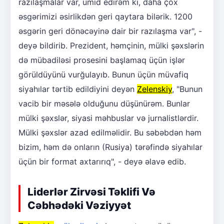
razılaşmalar var, ümid edirəm ki, daha çox
əsgərimizi əsirlikdən geri qaytara bilərik. 1200
əsgərin geri dönəcəyinə dair bir razılaşma var", -
deyə bildirib. Prezident, həmçinin, mülki şəxslərin
də mübadiləsi prosesini başlamaq üçün işlər
görüldüyünü vurğulayıb. Bunun üçün müvafiq
siyahılar tərtib edildiyini deyən
Zelenskiy
, "Bunun
vacib bir məsələ olduğunu düşünürəm. Bunlar
mülki şəxslər, siyasi məhbuslar və jurnalistlərdir.
Mülki şəxslər azad edilməlidir. Bu səbəbdən həm
bizim, həm də onların (Rusiya) tərəfində siyahılar
üçün bir format axtarırıq", - deyə əlavə edib.
Liderlər Zirvəsi Təklifi Və
Cəbhədəki Vəziyyət