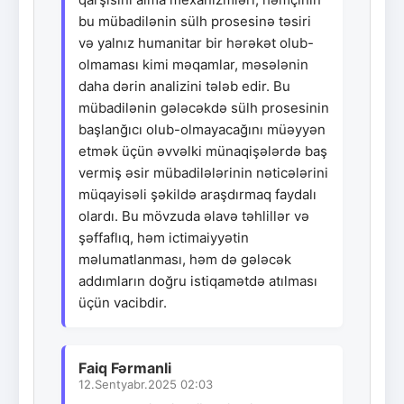
bu mübadilənin sülh prosesinə təsiri
və yalnız humanitar bir hərəkət olub-
olmaması kimi məqamlar, məsələnin
daha dərin analizini tələb edir. Bu
mübadilənin gələcəkdə sülh prosesinin
başlanğıcı olub-olmayacağını müəyyən
etmək üçün əvvəlki münaqişələrdə baş
vermiş əsir mübadilələrinin nəticələrini
müqayisəli şəkildə araşdırmaq faydalı
olardı. Bu mövzuda əlavə təhlillər və
şəffaflıq, həm ictimaiyyətin
məlumatlanması, həm də gələcək
addımların doğru istiqamətdə atılması
üçün vacibdir.
Faiq Fərmanli
12.Sentyabr.2025 02:03