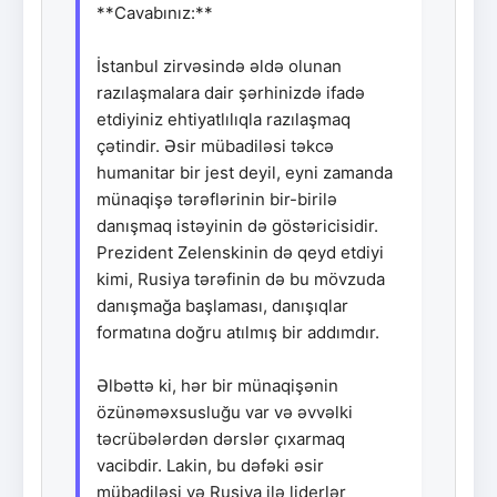
**Cavabınız:**
İstanbul zirvəsində əldə olunan
razılaşmalara dair şərhinizdə ifadə
etdiyiniz ehtiyatlılıqla razılaşmaq
çətindir. Əsir mübadiləsi təkcə
humanitar bir jest deyil, eyni zamanda
münaqişə tərəflərinin bir-birilə
danışmaq istəyinin də göstəricisidir.
Prezident Zelenskinin də qeyd etdiyi
kimi, Rusiya tərəfinin də bu mövzuda
danışmağa başlaması, danışıqlar
formatına doğru atılmış bir addımdır.
Əlbəttə ki, hər bir münaqişənin
özünəməxsusluğu var və əvvəlki
təcrübələrdən dərslər çıxarmaq
vacibdir. Lakin, bu dəfəki əsir
mübadiləsi və Rusiya ilə liderlər