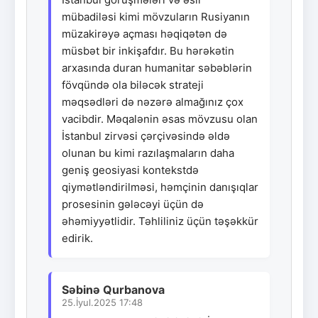
mübadiləsi kimi mövzuların Rusiyanın
müzakirəyə açması həqiqətən də
müsbət bir inkişafdır. Bu hərəkətin
arxasında duran humanitar səbəblərin
fövqündə ola biləcək strateji
məqsədləri də nəzərə almağınız çox
vacibdir. Məqalənin əsas mövzusu olan
İstanbul zirvəsi çərçivəsində əldə
olunan bu kimi razılaşmaların daha
geniş geosiyasi kontekstdə
qiymətləndirilməsi, həmçinin danışıqlar
prosesinin gələcəyi üçün də
əhəmiyyətlidir. Təhliliniz üçün təşəkkür
edirik.
Səbinə Qurbanova
25.İyul.2025 17:48