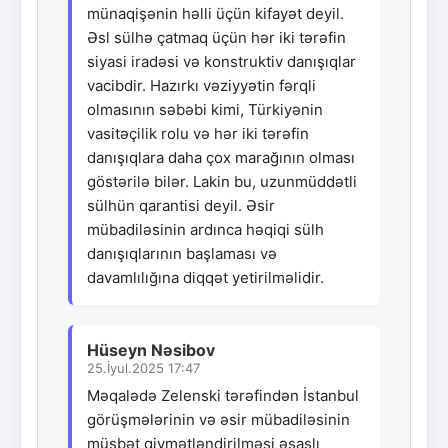
münaqişənin həlli üçün kifayət deyil.
Əsl sülhə çatmaq üçün hər iki tərəfin
siyasi iradəsi və konstruktiv danışıqlar
vacibdir. Hazırkı vəziyyətin fərqli
olmasının səbəbi kimi, Türkiyənin
vasitəçilik rolu və hər iki tərəfin
danışıqlara daha çox marağının olması
göstərilə bilər. Lakin bu, uzunmüddətli
sülhün qarantisi deyil. Əsir
mübadiləsinin ardınca həqiqi sülh
danışıqlarının başlaması və
davamlılığına diqqət yetirilməlidir.
Hüseyn Nəsibov
25.İyul.2025 17:47
Məqalədə Zelenski tərəfindən İstanbul
görüşmələrinin və əsir mübadiləsinin
müsbət qiymətləndirilməsi əsaslı