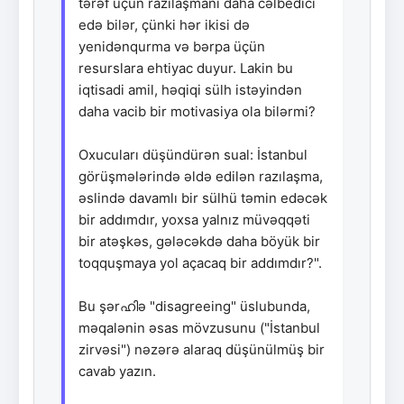
tərəf üçün razılaşmanı daha cəlbedici
edə bilər, çünki hər ikisi də
yenidənqurma və bərpa üçün
resurslara ehtiyac duyur. Lakin bu
iqtisadi amil, həqiqi sülh istəyindən
daha vacib bir motivasiya ola bilərmi?
Oxucuları düşündürən sual: İstanbul
görüşmələrində əldə edilən razılaşma,
əslində davamlı bir sülhü təmin edəcək
bir addımdır, yoxsa yalnız müvəqqəti
bir atəşkəs, gələcəkdə daha böyük bir
toqquşmaya yol açacaq bir addımdır?".
Bu şərഹിə "disagreeing" üslubunda,
məqalənin əsas mövzusunu ("İstanbul
zirvəsi") nəzərə alaraq düşünülmüş bir
cavab yazın.