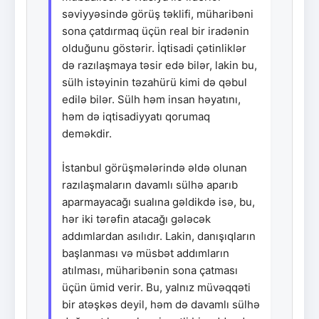
səviyyəsində görüş təklifi, müharibəni
sona çatdırmaq üçün real bir iradənin
olduğunu göstərir. İqtisadi çətinliklər
də razılaşmaya təsir edə bilər, lakin bu,
sülh istəyinin təzahürü kimi də qəbul
edilə bilər. Sülh həm insan həyatını,
həm də iqtisadiyyatı qorumaq
deməkdir.
İstanbul görüşmələrində əldə olunan
razılaşmaların davamlı sülhə aparıb
aparmayacağı sualına gəldikdə isə, bu,
hər iki tərəfin atacağı gələcək
addımlardan asılıdır. Lakin, danışıqların
başlanması və müsbət addımların
atılması, müharibənin sona çatması
üçün ümid verir. Bu, yalnız müvəqqəti
bir atəşkəs deyil, həm də davamlı sülhə