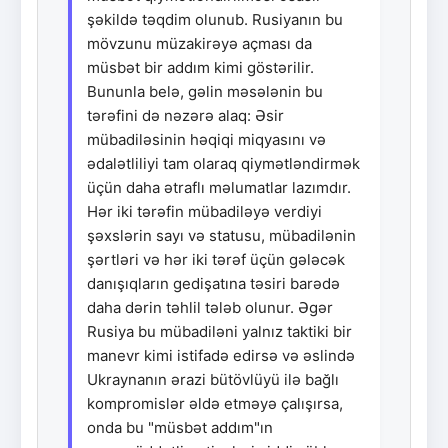
şəkildə təqdim olunub. Rusiyanın bu
mövzunu müzakirəyə açması da
müsbət bir addım kimi göstərilir.
Bununla belə, gəlin məsələnin bu
tərəfini də nəzərə alaq: Əsir
mübadiləsinin həqiqi miqyasını və
ədalətliliyi tam olaraq qiymətləndirmək
üçün daha ətraflı məlumatlar lazımdır.
Hər iki tərəfin mübadiləyə verdiyi
şəxslərin sayı və statusu, mübadilənin
şərtləri və hər iki tərəf üçün gələcək
danışıqların gedişatına təsiri barədə
daha dərin təhlil tələb olunur. Əgər
Rusiya bu mübadiləni yalnız taktiki bir
manevr kimi istifadə edirsə və əslində
Ukraynanın ərazi bütövlüyü ilə bağlı
kompromislər əldə etməyə çalışırsa,
onda bu "müsbət addım"ın