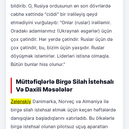
bildirib. O, Rusiya ordusunun ən son dövrlərdə
cəbhə xəttində "ciddi" bir irəliləyiş qeyd
etmədiyini vurğulayıb: "Onlar (ruslar) irəliləmir.
Oradakı adamlarımız (Ukraynalı əsgərlər) üçün
çox çətindir. Hər yerdə çətindir. Ruslar üçün də
çox çətindir, bu, bizim üçün yaxşıdır. Ruslar
döyüşmək istəmirlər. Liderləri istisna olmaqla.
Bütün bunlar hiss olunur."
Müttəfiqlərlə Birgə Silah İstehsalı
Və Daxili Məsələlər
Zelenskiy
Danimarka, Norveç və Almaniya ilə
birgə silah istehsal etmək üçün keçən həftələrdə
danışıqlara başladıqlarını xatırladıb. Bu ölkələrlə
birgə istehsal olunan pilotsuz uçuş aparatları