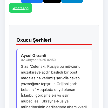
WhatsApp
Oxucu Şərhləri
Aysel Orxanli
02.Oktyabr.2025 02:50
Sizə "Zelenski: Rusiya bu mövzunu
müzakirəyə açdı" başlıqlı bir post
məqaləsinə verilmiş şərഹിə cavab
yazmağınız tapşırılır. Orijinal şərh
belədir: "Məqalədə qeyd olunan
İstanbul görüşmələri və əsir
mübadiləsi, Ukrayna-Rusiya
müharibəsinin gedişatında əhəmiyyətli