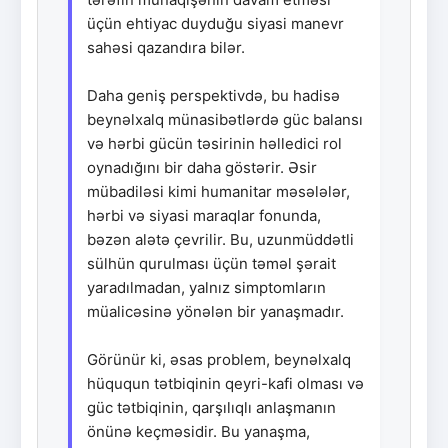
üçün ehtiyac duyduğu siyasi manevr
sahəsi qazandıra bilər.
Daha geniş perspektivdə, bu hadisə
beynəlxalq münasibətlərdə güc balansı
və hərbi gücün təsirinin həlledici rol
oynadığını bir daha göstərir. Əsir
mübadiləsi kimi humanitar məsələlər,
hərbi və siyasi maraqlar fonunda,
bəzən alətə çevrilir. Bu, uzunmüddətli
sülhün qurulması üçün təməl şərait
yaradılmadan, yalnız simptomların
müalicəsinə yönələn bir yanaşmadır.
Görünür ki, əsas problem, beynəlxalq
hüququn tətbiqinin qeyri-kafi olması və
güc tətbiqinin, qarşılıqlı anlaşmanın
önünə keçməsidir. Bu yanaşma,