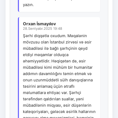
yazın.
Orxan İsmayılov
28.Sentyabr.2025 19:48
Şərhi diqqətlə oxudum. Məqalənin
mövzusu olan İstanbul zirvəsi və əsir
mübadiləsi ilə bağlı şərhçinin qeyd
etdiyi məqamlar olduqca
əhəmiyyətlidir. Həqiqətən də, əsir
mübadiləsi kimi mühüm bir humanitar
addımın davamlılığını təmin etmək və
onun uzunmüddətli sülh danışıqlarına
təsirini anlamaq üçün ətraflı
məlumatlara ehtiyac var. Şərhçi
tərəfindən qaldırılan suallar, yəni
mübadilənin miqyası, əsir düşənlərin
kateqoriyaları, gələcək əsirlik hallarının
qarşısını alma mexanizmləri, həmçinin