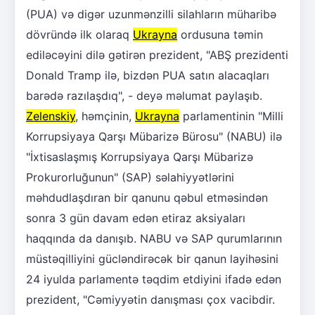
(PUA) və digər uzunmənzilli silahların müharibə
dövründə ilk olaraq
Ukrayna
ordusuna təmin
ediləcəyini dilə gətirən prezident, "ABŞ prezidenti
Donald Tramp ilə, bizdən PUA satın alacaqları
barədə razılaşdıq", - deyə məlumat paylaşıb.
Zelenskiy
, həmçinin,
Ukrayna
parlamentinin "Milli
Korrupsiyaya Qarşı Mübarizə Bürosu" (NABU) ilə
"İxtisaslaşmış Korrupsiyaya Qarşı Mübarizə
Prokurorluğunun" (SAP) səlahiyyətlərini
məhdudlaşdıran bir qanunu qəbul etməsindən
sonra 3 gün davam edən etiraz aksiyaları
haqqında da danışıb. NABU və SAP qurumlarının
müstəqilliyini gücləndirəcək bir qanun layihəsini
24 iyulda parlamentə təqdim etdiyini ifadə edən
prezident, "Cəmiyyətin danışması çox vacibdir.