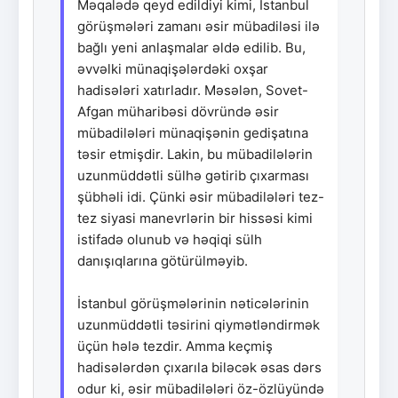
Məqalədə qeyd edildiyi kimi, İstanbul
görüşmələri zamanı əsir mübadiləsi ilə
bağlı yeni anlaşmalar əldə edilib. Bu,
əvvəlki münaqişələrdəki oxşar
hadisələri xatırladır. Məsələn, Sovet-
Afgan müharibəsi dövründə əsir
mübadilələri münaqişənin gedişatına
təsir etmişdir. Lakin, bu mübadilələrin
uzunmüddətli sülhə gətirib çıxarması
şübhəli idi. Çünki əsir mübadilələri tez-
tez siyasi manevrlərin bir hissəsi kimi
istifadə olunub və həqiqi sülh
danışıqlarına götürülməyib.
İstanbul görüşmələrinin nəticələrinin
uzunmüddətli təsirini qiymətləndirmək
üçün hələ tezdir. Amma keçmiş
hadisələrdən çıxarıla biləcək əsas dərs
odur ki, əsir mübadilələri öz-özlüyündə