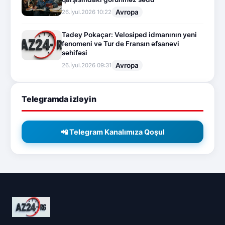
Avropa
26.İyul.2026 10:22
Tadey Pokaçar: Velosiped idmanının yeni
fenomeni və Tur de Fransın əfsanəvi
səhifəsi
Avropa
26.İyul.2026 09:31
Telegramda izləyin
📲 Telegram Kanalımıza Qoşul