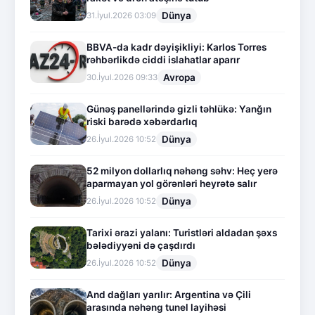
Dünya
31.İyul.2026 03:09
BBVA-da kadr dəyişikliyi: Karlos Torres
rəhbərlikdə ciddi islahatlar aparır
Avropa
30.İyul.2026 09:33
Günəş panellərində gizli təhlükə: Yanğın
riski barədə xəbərdarlıq
Dünya
26.İyul.2026 10:52
52 milyon dollarlıq nəhəng səhv: Heç yerə
aparmayan yol görənləri heyrətə salır
Dünya
26.İyul.2026 10:52
Tarixi ərazi yalanı: Turistləri aldadan şəxs
bələdiyyəni də çaşdırdı
Dünya
26.İyul.2026 10:52
And dağları yarılır: Argentina və Çili
arasında nəhəng tunel layihəsi