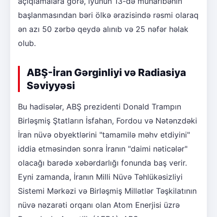
açıqlamalara görə, iyunun 13-də müharibənin
başlanmasından bəri ölkə ərazisində rəsmi olaraq
ən azı 50 zərbə qeydə alınıb və 25 nəfər həlak
olub.
ABŞ-İran Gərginliyi və Radiasiya
Səviyyəsi
Bu hadisələr, ABŞ prezidenti Donald Trampın
Birləşmiş Ştatların İsfahan, Fordou və Nətənzdəki
İran nüvə obyektlərini "tamamilə məhv etdiyini"
iddia etməsindən sonra İranın "daimi nəticələr"
olacağı barədə xəbərdarlığı fonunda baş verir.
Eyni zamanda, İranın Milli Nüvə Təhlükəsizliyi
Sistemi Mərkəzi və Birləşmiş Millətlər Təşkilatının
nüvə nəzarəti orqanı olan Atom Enerjisi üzrə