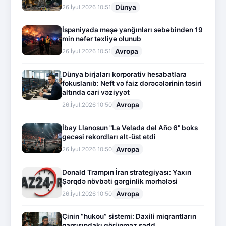
Dünya
26.İyul.2026 10:51
İspaniyada meşə yanğınları səbəbindən 19
min nəfər təxliyə olunub
Avropa
26.İyul.2026 10:51
Dünya birjaları korporativ hesabatlara
fokuslanıb: Neft və faiz dərəcələrinin təsiri
altında cari vəziyyət
Avropa
26.İyul.2026 10:50
İbay Llanosun "La Velada del Año 6" boks
gecəsi rekordları alt-üst etdi
Avropa
26.İyul.2026 10:50
Donald Trampın İran strategiyası: Yaxın
Şərqdə növbəti gərginlik mərhələsi
Avropa
26.İyul.2026 10:50
Çinin “hukou” sistemi: Daxili miqrantların
qarşısındakı görünməz sədd