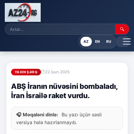
🔍
AZ
EN
RU
22.İyun.2025
YAXIN ŞƏRQ
ABŞ İranın nüvəsini bombaladı,
İran İsrailə raket vurdu.
🎧 Məqaləni dinlə:
Bu yazı üçün səsli
versiya hələ hazırlanmayıb.