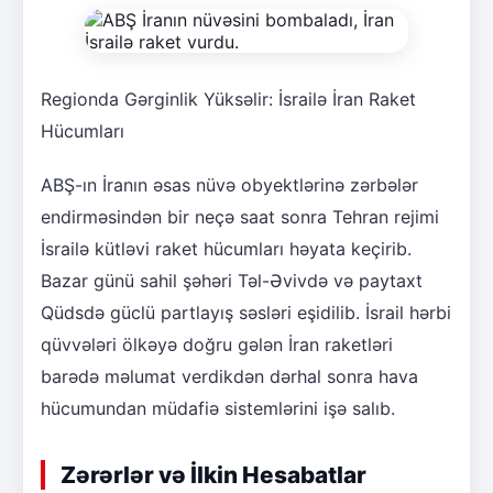
Regionda Gərginlik Yüksəlir: İsrailə İran Raket
Hücumları
ABŞ-ın İranın əsas nüvə obyektlərinə zərbələr
endirməsindən bir neçə saat sonra Tehran rejimi
İsrailə kütləvi raket hücumları həyata keçirib.
Bazar günü sahil şəhəri Təl-Əvivdə və paytaxt
Qüdsdə güclü partlayış səsləri eşidilib. İsrail hərbi
qüvvələri ölkəyə doğru gələn İran raketləri
barədə məlumat verdikdən dərhal sonra hava
hücumundan müdafiə sistemlərini işə salıb.
Zərərlər və İlkin Hesabatlar