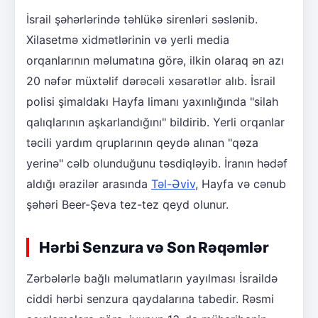
İsrail şəhərlərində təhlükə sirenləri səslənib.
Xilasetmə xidmətlərinin və yerli media
orqanlarının məlumatına görə, ilkin olaraq ən azı
20 nəfər müxtəlif dərəcəli xəsarətlər alıb. İsrail
polisi şimaldakı Hayfa limanı yaxınlığında "silah
qalıqlarının aşkarlandığını" bildirib. Yerli orqanlar
təcili yardım qruplarının qeydə alınan "qəza
yerinə" cəlb olunduğunu təsdiqləyib. İranın hədəf
aldığı ərazilər arasında
Təl-Əviv
, Hayfa və cənub
şəhəri Beer-Şeva tez-tez qeyd olunur.
Hərbi Senzura və Son Rəqəmlər
Zərbələrlə bağlı məlumatların yayılması İsraildə
ciddi hərbi senzura qaydalarına tabedir. Rəsmi