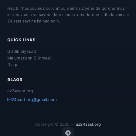
Heç bir hüququmuz qorunmur, amma siz yenə də qorunurmuş
kimi davranın və saytda dərc olunan xəbərlərdən istifadə zamanı
24 saat saytına istinad edin.
QUICK LINKS
Gizlilik Siyasəti
Məlumatların Silinməsi
Əlaqə
ƏLAQƏ
az24saat.org
24saat.org@gmail.com
Copyright © 2026 —
az24saat.org