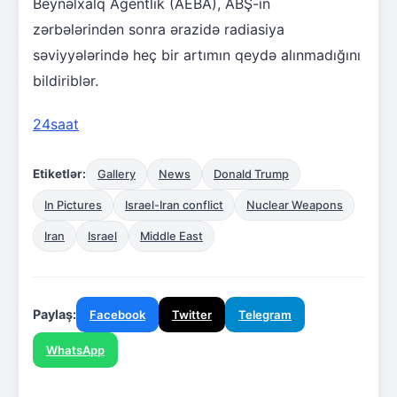
Beynəlxalq Agentlik (AEBA), ABŞ-ın
zərbələrindən sonra ərazidə radiasiya
səviyyələrində heç bir artımın qeydə alınmadığını
bildiriblər.
24saat
Etiketlər:
Gallery
News
Donald Trump
In Pictures
Israel-Iran conflict
Nuclear Weapons
Iran
Israel
Middle East
Paylaş:
Facebook
Twitter
Telegram
WhatsApp