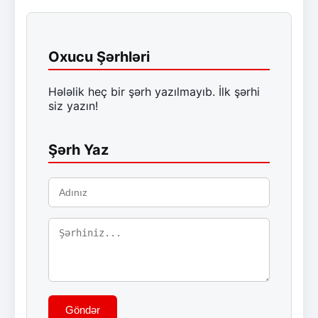
Oxucu Şərhləri
Hələlik heç bir şərh yazılmayıb. İlk şərhi
siz yazın!
Şərh Yaz
Göndər