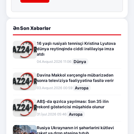
Ən Son Xəbərlər
16 yaşlı rusiyalı tennisçi Kristina Lyutova
dünya reytinqində ciddi irəliləyişə imza
atdı
Dünya
04.Avqust.2026 11:06
Davina Makkol xərçənglə mübarizədən
sonra televiziya fəaliyyətinə fasilə verir
Avropa
03.Avqust.2026 00:59
ABŞ-da qızılca yayılması: Son 35 ilin
rekord göstəricisi müşahidə olunur
Avropa
31.İyul.2026 05:46
Rusiya Ukraynanın iri şəhərlərini kütləvi
raket və dron atəşinə tutub