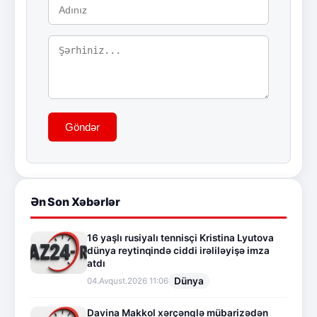
Göndər
Ən Son Xəbərlər
16 yaşlı rusiyalı tennisçi Kristina Lyutova
dünya reytinqində ciddi irəliləyişə imza
atdı
Dünya
04.Avqust.2026 11:06
Davina Makkol xərçənglə mübarizədən