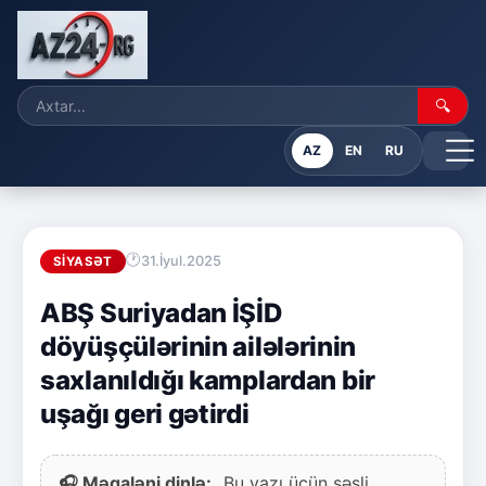
🔍
AZ
EN
RU
31.İyul.2025
SIYASƏT
ABŞ Suriyadan İŞİD
döyüşçülərinin ailələrinin
saxlanıldığı kamplardan bir
uşağı geri gətirdi
🎧 Məqaləni dinlə:
Bu yazı üçün səsli