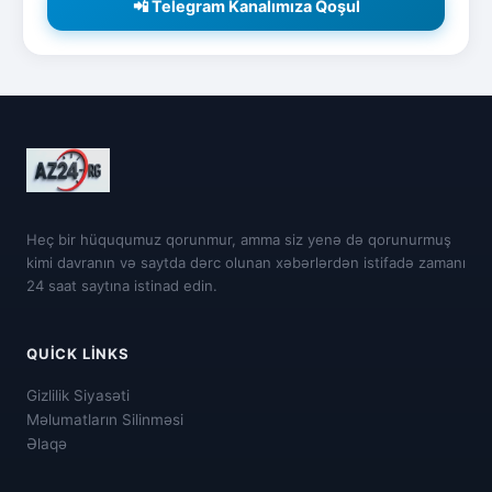
📲 Telegram Kanalımıza Qoşul
Heç bir hüququmuz qorunmur, amma siz yenə də qorunurmuş
kimi davranın və saytda dərc olunan xəbərlərdən istifadə zamanı
24 saat saytına istinad edin.
QUICK LINKS
Gizlilik Siyasəti
Məlumatların Silinməsi
Əlaqə