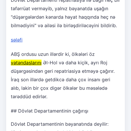
təfərrüat verməyib, yalnız bəyanatda uşağın
"düşərgələrdən kənarda həyat haqqında heç nə
bilmədiyini" və ailəsi ilə birləşdiriləcəyini bildirib.
sələfi
ABŞ ordusu uzun illərdir ki, ölkələri öz
vətəndaşlarını
Əl-Hol və daha kiçik, ayrı Roj
düşərgəsindən geri repatriasiya etməyə çağırır.
İraq son illərdə getdikcə daha çox insanı geri
alıb, lakin bir çox digər ölkələr bu məsələdə
tərəddüd edirlər.
## Dövlət Departamentinin çağırışı
Dövlət Departamentinin bəyanatında deyilir: