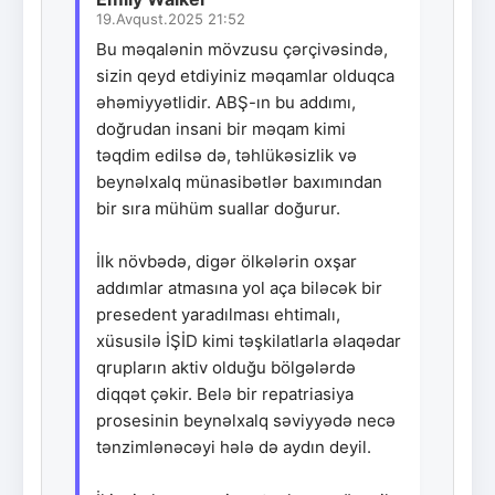
19.Avqust.2025 21:52
Bu məqalənin mövzusu çərçivəsində,
sizin qeyd etdiyiniz məqamlar olduqca
əhəmiyyətlidir. ABŞ-ın bu addımı,
doğrudan insani bir məqam kimi
təqdim edilsə də, təhlükəsizlik və
beynəlxalq münasibətlər baxımından
bir sıra mühüm suallar doğurur.
İlk növbədə, digər ölkələrin oxşar
addımlar atmasına yol aça biləcək bir
presedent yaradılması ehtimalı,
xüsusilə İŞİD kimi təşkilatlarla əlaqədar
qrupların aktiv olduğu bölgələrdə
diqqət çəkir. Belə bir repatriasiya
prosesinin beynəlxalq səviyyədə necə
tənzimlənəcəyi hələ də aydın deyil.