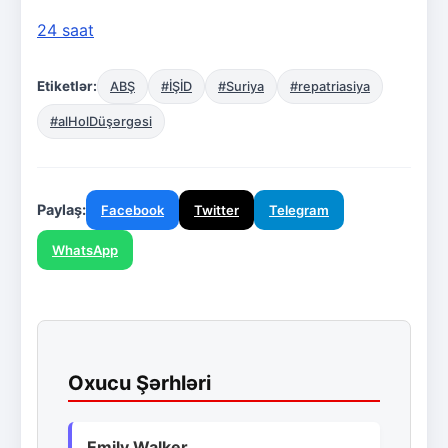
24 saat
Etiketlər:
ABŞ
#İŞİD
#Suriya
#repatriasiya
#alHolDüşərgəsi
Paylaş:
Facebook
Twitter
Telegram
WhatsApp
Oxucu Şərhləri
Emily Walker