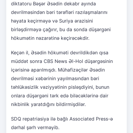
diktatoru Bəşər Əsədin dekabr ayında
devrilməsindən bəri tərəfləri razılaşmalarını
həyata keçirməyə və Suriya ərazisini
birləşdirməyə çağırır, bu da sonda düşərgəni
hökumətin nəzarətinə keçirəcəkdir.
Keçən il, Əsədin hökuməti devrildikdən qısa
müddət sonra CBS News Əl-Hol düşərgəsinin
içərisinə aparılmışdı. Mühafizəçilər Əsədin
devrilməsi xəbərinin yayılmasından bəri
təhlükəsizlik vəziyyətinin pisləşdiyini, bunun
onlara düşərgəni tərk edə biləcəklərinə dair
nikbinlik yaratdığını bildirmişdilər.
SDQ repatriasiya ilə bağlı Associated Press-ə
dərhal şərh verməyib.