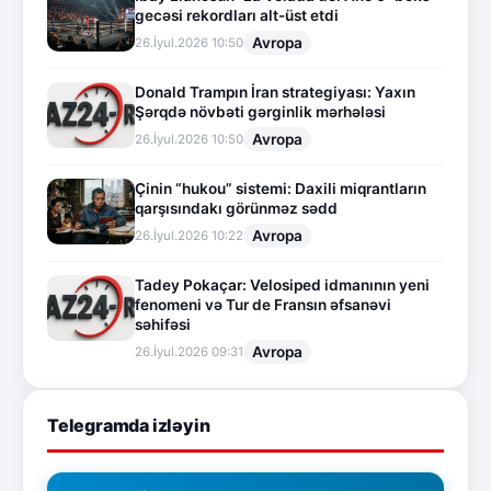
gecəsi rekordları alt-üst etdi
Avropa
26.İyul.2026 10:50
Donald Trampın İran strategiyası: Yaxın
Şərqdə növbəti gərginlik mərhələsi
Avropa
26.İyul.2026 10:50
Çinin “hukou” sistemi: Daxili miqrantların
qarşısındakı görünməz sədd
Avropa
26.İyul.2026 10:22
Tadey Pokaçar: Velosiped idmanının yeni
fenomeni və Tur de Fransın əfsanəvi
səhifəsi
Avropa
26.İyul.2026 09:31
Telegramda izləyin