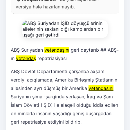
versiya hələ hazırlanmayıb.
ABŞ Suriyadan
vətəndaşını
geri qaytarıb ## ABŞ-
ın
vətəndaş
repatriasiyası
ABŞ Dövlət Departamenti çərşənbə axşamı
verdiyi açıqlamada, Amerika Birləşmiş Ştatlarının
ailəsindən ayrı düşmüş bir Amerika
vətəndaşını
Suriyanın şimal-şərqində yerləşən, İraq və Şam
İslam Dövləti (İŞİD) ilə əlaqəli olduğu iddia edilən
on minlərlə insanın yaşadığı geniş düşərgədən
geri repatriasiya etdiyini bildirib.