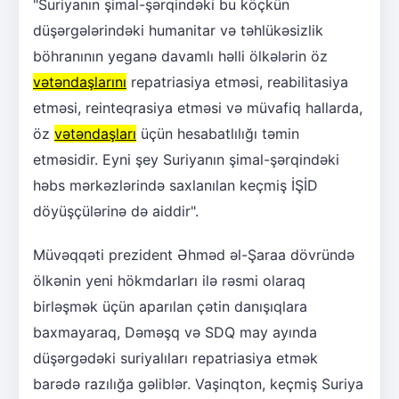
"Suriyanın şimal-şərqindəki bu köçkün
düşərgələrindəki humanitar və təhlükəsizlik
böhranının yeganə davamlı həlli ölkələrin öz
vətəndaşlarını
repatriasiya etməsi, reabilitasiya
etməsi, reinteqrasiya etməsi və müvafiq hallarda,
öz
vətəndaşları
üçün hesabatlılığı təmin
etməsidir. Eyni şey Suriyanın şimal-şərqindəki
həbs mərkəzlərində saxlanılan keçmiş İŞİD
döyüşçülərinə də aiddir".
Müvəqqəti prezident Əhməd əl-Şaraa dövründə
ölkənin yeni hökmdarları ilə rəsmi olaraq
birləşmək üçün aparılan çətin danışıqlara
baxmayaraq, Dəməşq və SDQ may ayında
düşərgədəki suriyalıları repatriasiya etmək
barədə razılığa gəliblər. Vaşinqton, keçmiş Suriya