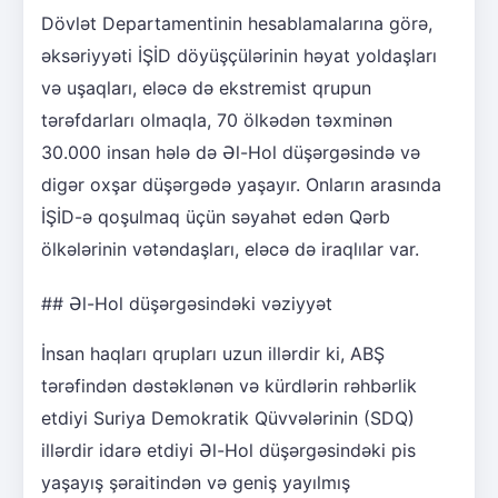
Dövlət Departamentinin hesablamalarına görə,
əksəriyyəti İŞİD döyüşçülərinin həyat yoldaşları
və uşaqları, eləcə də ekstremist qrupun
tərəfdarları olmaqla, 70 ölkədən təxminən
30.000 insan hələ də Əl-Hol düşərgəsində və
digər oxşar düşərgədə yaşayır. Onların arasında
İŞİD-ə qoşulmaq üçün səyahət edən Qərb
ölkələrinin vətəndaşları, eləcə də iraqlılar var.
## Əl-Hol düşərgəsindəki vəziyyət
İnsan haqları qrupları uzun illərdir ki, ABŞ
tərəfindən dəstəklənən və kürdlərin rəhbərlik
etdiyi Suriya Demokratik Qüvvələrinin (SDQ)
illərdir idarə etdiyi Əl-Hol düşərgəsindəki pis
yaşayış şəraitindən və geniş yayılmış