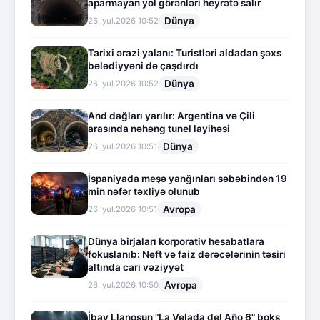
aparmayan yol görənləri heyrətə salır
Dünya
26.İyul.2026 10:52
Tarixi ərazi yalanı: Turistləri aldadan şəxs
bələdiyyəni də çaşdırdı
Dünya
26.İyul.2026 10:52
And dağları yarılır: Argentina və Çili
arasında nəhəng tunel layihəsi
Dünya
26.İyul.2026 10:51
İspaniyada meşə yanğınları səbəbindən 19
min nəfər təxliyə olunub
Avropa
26.İyul.2026 10:51
Dünya birjaları korporativ hesabatlara
fokuslanıb: Neft və faiz dərəcələrinin təsiri
altında cari vəziyyət
Avropa
26.İyul.2026 10:50
İbay Llanosun "La Velada del Año 6" boks