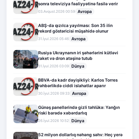
sonra televiziya fəaliyyətinə fasilə verir
Avropa
03.Avqust.2026 00:59
ABŞ-da qızılca yayılması: Son 35 ilin
rekord göstəricisi müşahidə olunur
Avropa
31.İyul.2026 05:46
Rusiya Ukraynanın iri şəhərlərini kütləvi
raket və dron atəşinə tutub
Dünya
31.İyul.2026 03:09
BBVA-da kadr dəyişikliyi: Karlos Torres
rəhbərlikdə ciddi islahatlar aparır
Avropa
30.İyul.2026 09:33
Günəş panellərində gizli təhlükə: Yanğın
riski barədə xəbərdarlıq
Dünya
26.İyul.2026 10:52
52 milyon dollarlıq nəhəng səhv: Heç yerə