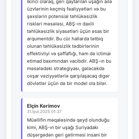
İkinci olaraq, geri qaytarılan uşağın ailə
üzvlərinin keçmiş fəaliyyətləri və bu
şəxslərin potensial təhlükəsizlik
riskləri məsələsi, ABŞ-ın daxili
təhlükəsizlik siyasətləri üçün əsas bir
arqumentdir. Bu cür hallarda tətbiq
olunan təhlükəsizlik tədbirlərinin
effektivliyi və şəffaflığı, həm də ictimai
etimad baxımından vacibdir. ABŞ-ın bu
məsələdəki strategiyası, gələcəkdə
oxşar vəziyyətlərlə qarşılaşacaq digər
dövlətlər üçün də bir model ola bilər.
Elçin Kərimov
31.İyul.2025 01:37
Müəllifin məqaləsində qeyd olunduğu
kimi, ABŞ-ın bir uşağı Suriyadakı
düşərgədən geri gətirməsi insani bir