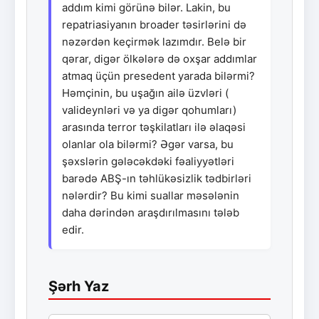
addım kimi görünə bilər. Lakin, bu
repatriasiyanın broader təsirlərini də
nəzərdən keçirmək lazımdır. Belə bir
qərar, digər ölkələrə də oxşar addımlar
atmaq üçün presedent yarada bilərmi?
Həmçinin, bu uşağın ailə üzvləri (
valideynləri və ya digər qohumları)
arasında terror təşkilatları ilə əlaqəsi
olanlar ola bilərmi? Əgər varsa, bu
şəxslərin gələcəkdəki fəaliyyətləri
barədə ABŞ-ın təhlükəsizlik tədbirləri
nələrdir? Bu kimi suallar məsələnin
daha dərindən araşdırılmasını tələb
edir.
Şərh Yaz