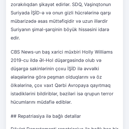
zorakılıqdan şikayət edirlər. SDQ, Vaşinqtonun
Suriyada İŞİD-ə və onun gizli hücrələrinə qarşı
mübarizədə əsas müttəfiqidir və uzun illərdir
Suriyanın şimal-şərqinin böyük hissəsini idarə
edir.
CBS News-un baş xarici müxbiri Holly Williams
2019-cu ildə Əl-Hol düşərgəsində olub və
düşərgə sakinlərinin çoxu İŞİD ilə əvvəlki
əlaqələrinə görə peşman olduqlarını və öz
ölkələrinə, çox vaxt Qərbi Avropaya qayıtmaq
istədiklərini bildiriblər, bəziləri isə qrupun terror
hücumlarını müdafiə ediblər.
## Repatriasiya ilə bağlı detallar
Dövlət Departamenti repatriasiya ilə bağlı heç bir