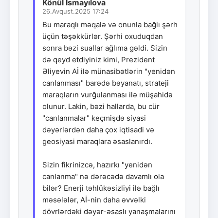
Könül İsmayılova
26.Avqust.2025 17:24
Bu maraqlı məqalə və onunla bağlı şərh
üçün təşəkkürlər. Şərhi oxuduqdan
sonra bəzi suallar ağlıma gəldi. Sizin
də qeyd etdiyiniz kimi, Prezident
Əliyevin Aİ ilə münasibətlərin "yenidən
canlanması" barədə bəyanatı, strateji
maraqların vurğulanması ilə müşahidə
olunur. Lakin, bəzi hallarda, bu cür
"canlanmalar" keçmişdə siyasi
dəyərlərdən daha çox iqtisadi və
geosiyasi maraqlara əsaslanırdı.
Sizin fikrinizcə, hazırkı "yenidən
canlanma" nə dərəcədə davamlı ola
bilər? Enerji təhlükəsizliyi ilə bağlı
məsələlər, Aİ-nin daha əvvəlki
dövrlərdəki dəyər-əsaslı yanaşmalarını