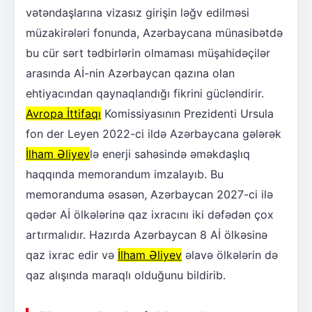
vətəndaşlarına vizasız girişin ləğv edilməsi
müzakirələri fonunda, Azərbaycana münasibətdə
bu cür sərt tədbirlərin olmaması müşahidəçilər
arasında Aİ-nin Azərbaycan qazına olan
ehtiyacından qaynaqlandığı fikrini gücləndirir.
Avropa İttifaqı
Komissiyasının Prezidenti Ursula
fon der Leyen 2022-ci ildə Azərbaycana gələrək
İlham Əliyev
lə enerji sahəsində əməkdaşlıq
haqqında memorandum imzalayıb. Bu
memoranduma əsasən, Azərbaycan 2027-ci ilə
qədər Aİ ölkələrinə qaz ixracını iki dəfədən çox
artırmalıdır. Hazırda Azərbaycan 8 Aİ ölkəsinə
qaz ixrac edir və
İlham Əliyev
əlavə ölkələrin də
qaz alışında maraqlı olduğunu bildirib.