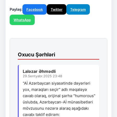
Paylaş:
Facebook
Twitter
Telegram
WhatsApp
Oxucu Şərhləri
Laləzar Əhmədli
29.Sentyabr.2025 23:48
"Aİ Azərbaycan siyasətində dəyərləri
yox, maraqları seçir" adlı məqaləyə
cavab olaraq, orijinal şərhə "humorous"
üslubda, Azərbaycan-Aİ münasibətləri
mövzusunu nəzərə alaraq aşağıdakı
cavabı təklif edirəm: