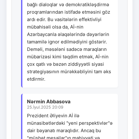
bağlı dialoqlar və demokratikləşdirmə
proqramlarından istifadə etməsini göz
ardı edir. Bu vasitələrin effektivliyi
mübahisəli olsa da, Aİ-nin
Azərbaycanla əlaqələrində dəyərlərin
tamamilə ignor edilmədiyini göstərir.
Deməli, məsələni sadəcə maraqların
mübarizəsi kimi təqdim etmək, Aİ-nin
çox qatlı və bəzən ziddiyyətli siyasi
strategiyasının mürəkkəbliyini tam əks
etdirmir.
Nərmin Abbasova
25.İyul.2025 20:09
Prezident Əliyevin Aİ ilə
münasibətlərdəki "yeni perspektivlər"ə
dair bəyanatı maraqlıdır. Ancaq bu
"müsbət mesajlar"ın mahiyyəti və