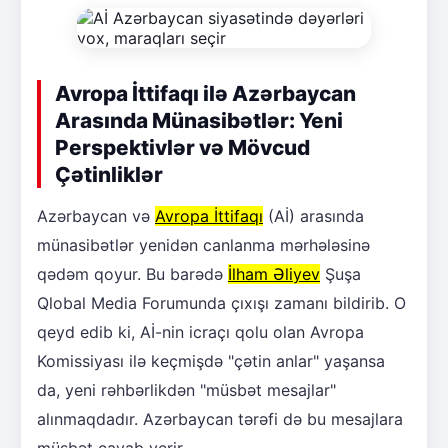
Avropa İttifaqı ilə Azərbaycan
Arasında Münasibətlər: Yeni
Perspektivlər və Mövcud
Çətinliklər
Azərbaycan və
Avropa İttifaqı
(Aİ) arasında
münasibətlər yenidən canlanma mərhələsinə
qədəm qoyur. Bu barədə
İlham Əliyev
Şuşa
Qlobal Media Forumunda çıxışı zamanı bildirib. O
qeyd edib ki, Aİ-nin icraçı qolu olan Avropa
Komissiyası ilə keçmişdə "çətin anlar" yaşansa
da, yeni rəhbərlikdən "müsbət mesajlar"
alınmaqdadır. Azərbaycan tərəfi də bu mesajlara
müsbət cavab verir.