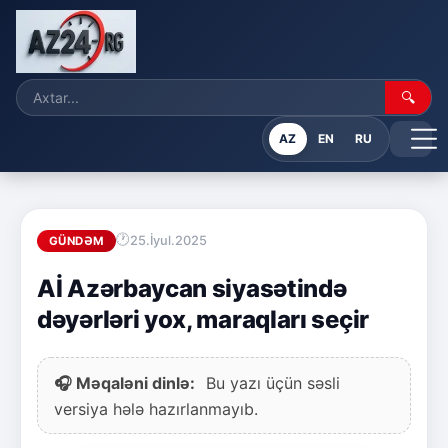
🔍
AZ
EN
RU
25.İyul.2025
GÜNDƏM
Aİ Azərbaycan siyasətində
dəyərləri yox, maraqları seçir
🎧 Məqaləni dinlə:
Bu yazı üçün səsli
versiya hələ hazırlanmayıb.