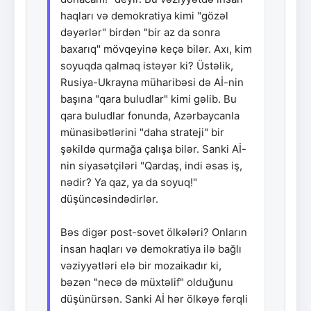
haqları və demokratiya kimi "gözəl
dəyərlər" birdən "bir az da sonra
baxarıq" mövqeyinə keçə bilər. Axı, kim
soyuqda qalmaq istəyər ki? Üstəlik,
Rusiya-Ukrayna müharibəsi də Aİ-nin
başına "qara buludlar" kimi gəlib. Bu
qara buludlar fonunda, Azərbaycanla
münasibətlərini "daha strateji" bir
şəkildə qurmağa çalışa bilər. Sanki Aİ-
nin siyasətçiləri "Qardaş, indi əsas iş,
nədir? Ya qaz, ya da soyuq!"
düşüncəsindədirlər.
Bəs digər post-sovet ölkələri? Onların
insan haqları və demokratiya ilə bağlı
vəziyyətləri elə bir mozaikadır ki,
bəzən "necə də müxtəlif" olduğunu
düşünürsən. Sanki Aİ hər ölkəyə fərqli