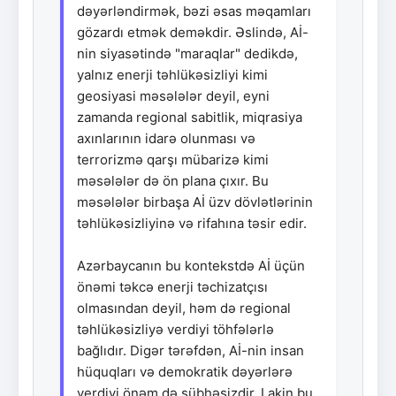
dəyərləndirmək, bəzi əsas məqamları
gözardı etmək deməkdir. Əslində, Aİ-
nin siyasətində "maraqlar" dedikdə,
yalnız enerji təhlükəsizliyi kimi
geosiyasi məsələlər deyil, eyni
zamanda regional sabitlik, miqrasiya
axınlarının idarə olunması və
terrorizmə qarşı mübarizə kimi
məsələlər də ön plana çıxır. Bu
məsələlər birbaşa Aİ üzv dövlətlərinin
təhlükəsizliyinə və rifahına təsir edir.
Azərbaycanın bu kontekstdə Aİ üçün
önəmi təkcə enerji təchizatçısı
olmasından deyil, həm də regional
təhlükəsizliyə verdiyi töhfələrlə
bağlıdır. Digər tərəfdən, Aİ-nin insan
hüquqları və demokratik dəyərlərə
verdiyi önəm də şübhəsizdir. Lakin bu