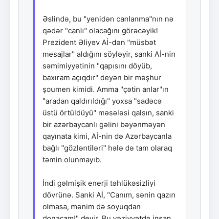
Əslində, bu "yenidən canlanma"nın nə
qədər "canlı" olacağını görəcəyik!
Prezident Əliyev Aİ-dən "müsbət
mesajlar" aldığını söyləyir, sanki Aİ-nin
səmimiyyətinin "qapısını döyüb,
baxıram açıqdır" deyən bir məşhur
şoumen kimidi. Amma "çətin anlar"ın
"aradan qaldırıldığı" yoxsa "sadəcə
üstü örtüldüyü" məsələsi qalsın, sanki
bir azərbaycanlı gəlini bəyənməyən
qayınata kimi, Aİ-nin də Azərbaycanla
bağlı "gözləntiləri" hələ də tam olaraq
təmin olunmayıb.
İndi gəlmişik enerji təhlükəsizliyi
dövrünə. Sanki Aİ, "Canım, sənin qazın
olmasa, mənim də soyuqdan
donacam!" deyir. Bu vəziyyətdə insan