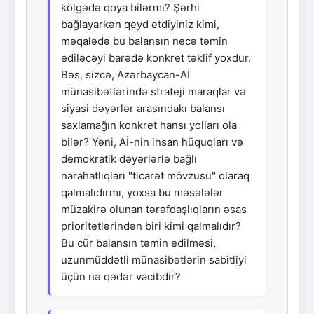
kölgədə qoya bilərmi? Şərhi
bağlayarkən qeyd etdiyiniz kimi,
məqalədə bu balansın necə təmin
ediləcəyi barədə konkret təklif yoxdur.
Bəs, sizcə, Azərbaycan-Aİ
münasibətlərində strateji maraqlar və
siyasi dəyərlər arasındakı balansı
saxlamağın konkret hansı yolları ola
bilər? Yəni, Aİ-nin insan hüquqları və
demokratik dəyərlərlə bağlı
narahatlıqları "ticarət mövzusu" olaraq
qalmalıdırmı, yoxsa bu məsələlər
müzakirə olunan tərəfdaşlıqların əsas
prioritetlərindən biri kimi qalmalıdır?
Bu cür balansın təmin edilməsi,
uzunmüddətli münasibətlərin sabitliyi
üçün nə qədər vacibdir?