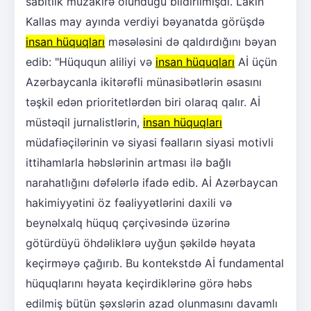
sabitlik müzakirə olunduğu bildirilmişdi. Lakin
Kallas may ayında verdiyi bəyanatda görüşdə
insan hüquqları
məsələsini də qaldırdığını bəyan
edib: "Hüququn aliliyi və
insan hüquqları
Aİ üçün
Azərbaycanla ikitərəfli münasibətlərin əsasını
təşkil edən prioritetlərdən biri olaraq qalır. Aİ
müstəqil jurnalistlərin,
insan hüquqları
müdafiəçilərinin və siyasi fəalların siyasi motivli
ittihamlarla həbslərinin artması ilə bağlı
narahatlığını dəfələrlə ifadə edib. Aİ Azərbaycan
hakimiyyətini öz fəaliyyətlərini daxili və
beynəlxalq hüquq çərçivəsində üzərinə
götürdüyü öhdəliklərə uyğun şəkildə həyata
keçirməyə çağırıb. Bu kontekstdə Aİ fundamental
hüquqlarını həyata keçirdiklərinə görə həbs
edilmiş bütün şəxslərin azad olunmasını davamlı