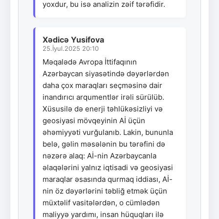
yoxdur, bu isə analizin zəif tərəfidir.
Xədicə Yusifova
25.İyul.2025 20:10
Məqalədə Avropa İttifaqının
Azərbaycan siyasətində dəyərlərdən
daha çox maraqları seçməsinə dair
inandırıcı arqumentlər irəli sürülüb.
Xüsusilə də enerji təhlükəsizliyi və
geosiyasi mövqeyinin Aİ üçün
əhəmiyyəti vurğulanıb. Lakin, bununla
belə, gəlin məsələnin bu tərəfini də
nəzərə alaq: Aİ-nin Azərbaycanla
əlaqələrini yalnız iqtisadi və geosiyasi
maraqlar əsasında qurmaq iddiası, Aİ-
nin öz dəyərlərini təbliğ etmək üçün
müxtəlif vasitələrdən, o cümlədən
maliyyə yardımı, insan hüquqları ilə