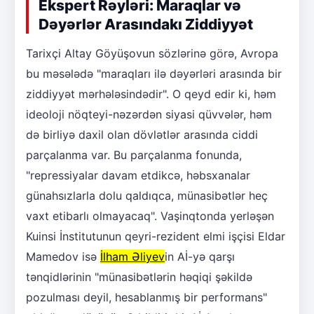
Ekspert Rəyləri: Maraqlar və
Dəyərlər Arasındakı Ziddiyyət
Tarixçi Altay Göyüşovun sözlərinə görə, Avropa
bu məsələdə "maraqları ilə dəyərləri arasında bir
ziddiyyət mərhələsindədir". O qeyd edir ki, həm
ideoloji nöqteyi-nəzərdən siyasi qüvvələr, həm
də birliyə daxil olan dövlətlər arasında ciddi
parçalanma var. Bu parçalanma fonunda,
"repressiyalar davam etdikcə, həbsxanalar
günahsızlarla dolu qaldıqca, münasibətlər heç
vaxt etibarlı olmayacaq". Vaşinqtonda yerləşən
Kuinsi İnstitutunun qeyri-rezident elmi işçisi Eldar
Mamedov isə
İlham Əliyev
in Aİ-yə qarşı
tənqidlərinin "münasibətlərin həqiqi şəkildə
pozulması deyil, hesablanmış bir performans"