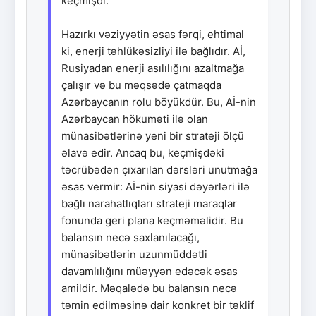
keçmişdi.
Hazırkı vəziyyətin əsas fərqi, ehtimal
ki, enerji təhlükəsizliyi ilə bağlıdır. Aİ,
Rusiyadan enerji asılılığını azaltmağa
çalışır və bu məqsədə çatmaqda
Azərbaycanın rolu böyükdür. Bu, Aİ-nin
Azərbaycan hökuməti ilə olan
münasibətlərinə yeni bir strateji ölçü
əlavə edir. Ancaq bu, keçmişdəki
təcrübədən çıxarılan dərsləri unutmağa
əsas vermir: Aİ-nin siyasi dəyərləri ilə
bağlı narahatlıqları strateji maraqlar
fonunda geri plana keçməməlidir. Bu
balansın necə saxlanılacağı,
münasibətlərin uzunmüddətli
davamlılığını müəyyən edəcək əsas
amildir. Məqalədə bu balansın necə
təmin edilməsinə dair konkret bir təklif