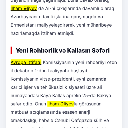
İlham Əliyev
də Aİ-ni çıxışlarında davamlı olaraq
Azərbaycanın daxili işlərinə qarışmaqda və
Ermənistanı maliyyələşdirərək yeni müharibəyə
hazırlamaqda ittiham etmişdi.
Yeni Rəhbərlik və Kallasın Səfəri
Avropa İttifaqı
Komissiyasının yeni rəhbərliyi ötən
il dekabrın 1-dən fəaliyyətə başlayıb.
Komissiyanın vitse-prezidenti, eyni zamanda
xarici işlər və təhlükəsizlik siyasəti üzrə ali
nümayəndəsi Kaya Kallas aprelin 25-də Bakıya
səfər edib. Onun
İlham Əliyev
lə görüşünün
mətbuat açıqlamasında əsasən enerji
əməkdaşlığı, habelə Cənubi Qafqazda sülh və