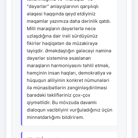
"dəyərlər" anlayışlarının qarşılıqlı
əlaqəsi haqqında qeyd etdiyiniz
məqamlar yazımıza daha dərinlik qatdı.
Milli maraqların dəyərlərlə necə
uzlaşdığına dair irəli sürdüyünüz
fikirlər həqiqətən də müzakirəyə
layiqdir. Əməkdaşlığın gələcəyi naminə
dəyərlər sisteminə əsaslanan
maraqların harmoniyasını təhlil etmək,
həmçinin insan haqları, demokratiya və
hüququn aliliyinin konkret nümunələri
ilə münasibətlərin zənginləşdirilməsi
barədəki təklifləriniz çox-çox
qiymətlidir. Bu mövzuda davamlı
dialoqun vacibliyini vurğuladığınız üçün
minnətdarlığımı bildirirəm.