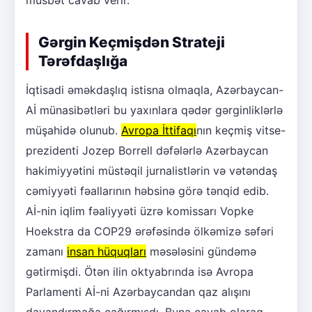
Gərgin Keçmişdən Strateji
Tərəfdaşlığa
İqtisadi əməkdaşlıq istisna olmaqla, Azərbaycan-
Aİ münasibətləri bu yaxınlara qədər gərginliklərlə
müşahidə olunub.
Avropa İttifaqı
nın keçmiş vitse-
prezidenti Jozep Borrell dəfələrlə Azərbaycan
hakimiyyətini müstəqil jurnalistlərin və vətəndaş
cəmiyyəti fəallarının həbsinə görə tənqid edib.
Aİ-nin iqlim fəaliyyəti üzrə komissarı Vopke
Hoekstra da COP29 ərəfəsində ölkəmizə səfəri
zamanı
insan hüquqları
məsələsini gündəmə
gətirmişdi. Ötən ilin oktyabrında isə Avropa
Parlamenti Aİ-ni Azərbaycandan qaz alışını
dayandırmağa çağırmışdı. Buna cavab olaraq,