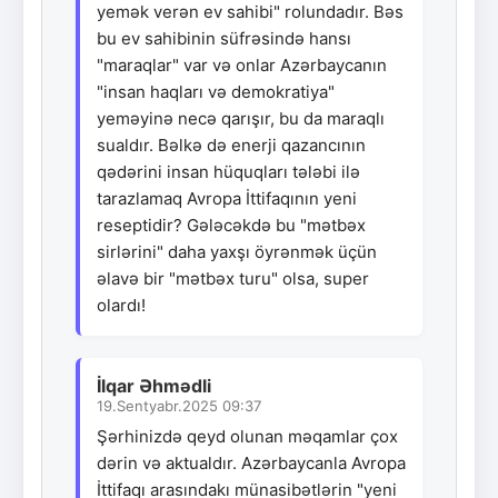
yemək verən ev sahibi" rolundadır. Bəs
bu ev sahibinin süfrəsində hansı
"maraqlar" var və onlar Azərbaycanın
"insan haqları və demokratiya"
yeməyinə necə qarışır, bu da maraqlı
sualdır. Bəlkə də enerji qazancının
qədərini insan hüquqları tələbi ilə
tarazlamaq Avropa İttifaqının yeni
reseptidir? Gələcəkdə bu "mətbəx
sirlərini" daha yaxşı öyrənmək üçün
əlavə bir "mətbəx turu" olsa, super
olardı!
İlqar Əhmədli
19.Sentyabr.2025 09:37
Şərhinizdə qeyd olunan məqamlar çox
dərin və aktualdır. Azərbaycanla Avropa
İttifaqı arasındakı münasibətlərin "yeni