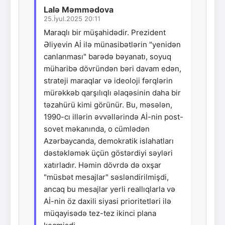
Lalə Məmmədova
25.İyul.2025 20:11
Maraqlı bir müşahidədir. Prezident
Əliyevin Aİ ilə münasibətlərin "yenidən
canlanması" barədə bəyanatı, soyuq
müharibə dövründən bəri davam edən,
strateji maraqlar və ideoloji fərqlərin
mürəkkəb qarşılıqlı əlaqəsinin daha bir
təzahürü kimi görünür. Bu, məsələn,
1990-cı illərin əvvəllərində Aİ-nin post-
sovet məkanında, o cümlədən
Azərbaycanda, demokratik islahatları
dəstəkləmək üçün göstərdiyi səyləri
xatırladır. Həmin dövrdə də oxşar
"müsbət mesajlar" səsləndirilmişdi,
ancaq bu mesajlar yerli reallıqlarla və
Aİ-nin öz daxili siyasi prioritetləri ilə
müqayisədə tez-tez ikinci plana