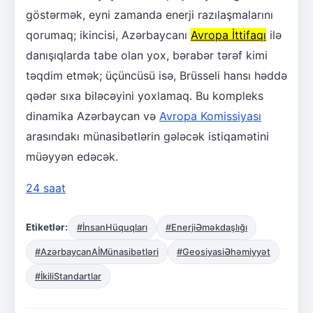
göstərmək, eyni zamanda enerji razılaşmalarını
qorumaq; ikincisi, Azərbaycanı
Avropa İttifaqı
ilə
danışıqlarda tabe olan yox, bərabər tərəf kimi
təqdim etmək; üçüncüsü isə, Brüsseli hansı həddə
qədər sıxa biləcəyini yoxlamaq. Bu kompleks
dinamika Azərbaycan və
Avropa Komissiyası
arasındakı münasibətlərin gələcək istiqamətini
müəyyən edəcək.
24 saat
Etiketlər:
#İnsanHüquqları
#EnerjiƏməkdaşlığı
#AzərbaycanAİMünasibətləri
#GeosiyasiƏhəmiyyət
#İkiliStandartlar