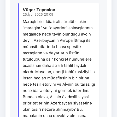
Vüqar Zeynalov
25.İyul.2025 20:09
Maraqlı bir iddia irəli sürülüb, lakin
"maraqlar" və "dəyərlər" anlayışlarının
məqalədə necə təyin olunduğu aydın
deyil. Azərbaycanın Avropa İttifaqı ilə
münasibətlərində hansı spesifik
maraqların və dəyərlərin üstün
tutulduğuna dair konkret nümunələrə
əsaslanan daha ətraflı təhlil faydalı
olardı. Məsələn, enerji təhlükəsizliyi ilə
insan haqları müdafiəsinin bir-birinə
necə təsir etdiyini və Aİ-nin bu tarazlığı
necə idarə etdiyini görmək istərdim.
Bundan əlavə, Aİ-nin öz daxili siyasi
prioritetlərinin Azərbaycan siyasətinə
olan təsiri nəzərə alınmayıb? Bu,
məqalənin daha obyektiv olmasına