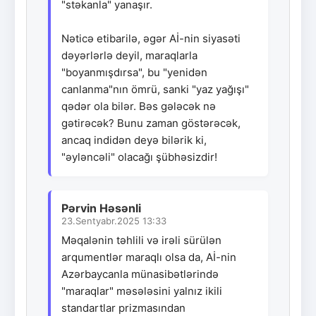
"stəkanla" yanaşır.
Nəticə etibarilə, əgər Aİ-nin siyasəti
dəyərlərlə deyil, maraqlarla
"boyanmışdırsa", bu "yenidən
canlanma"nın ömrü, sanki "yaz yağışı"
qədər ola bilər. Bəs gələcək nə
gətirəcək? Bunu zaman göstərəcək,
ancaq indidən deyə bilərik ki,
"əyləncəli" olacağı şübhəsizdir!
Pərvin Həsənli
23.Sentyabr.2025 13:33
Məqalənin təhlili və irəli sürülən
arqumentlər maraqlı olsa da, Aİ-nin
Azərbaycanla münasibətlərində
"maraqlar" məsələsini yalnız ikili
standartlar prizmasından