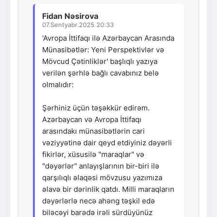
Fidan Nəsirova
07.Sentyabr.2025 20:33
'Avropa İttifaqı ilə Azərbaycan Arasında
Münasibətlər: Yeni Perspektivlər və
Mövcud Çətinliklər' başlıqlı yazıya
verilən şərhlə bağlı cavabınız belə
olmalıdır:
Şərhiniz üçün təşəkkür edirəm.
Azərbaycan və Avropa İttifaqı
arasındakı münasibətlərin cari
vəziyyətinə dair qeyd etdiyiniz dəyərli
fikirlər, xüsusilə "maraqlar" və
"dəyərlər" anlayışlarının bir-biri ilə
qarşılıqlı əlaqəsi mövzusu yazımıza
əlavə bir dərinlik qatdı. Milli maraqların
dəyərlərlə necə ahəng təşkil edə
biləcəyi barədə irəli sürdüyünüz