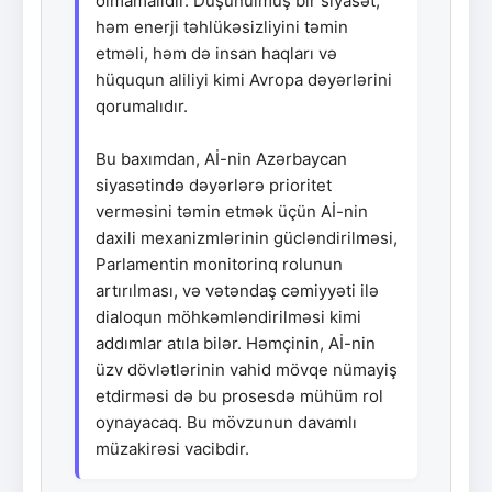
olmamalıdır. Düşünülmüş bir siyasət,
həm enerji təhlükəsizliyini təmin
etməli, həm də insan haqları və
hüququn aliliyi kimi Avropa dəyərlərini
qorumalıdır.
Bu baxımdan, Aİ-nin Azərbaycan
siyasətində dəyərlərə prioritet
verməsini təmin etmək üçün Aİ-nin
daxili mexanizmlərinin gücləndirilməsi,
Parlamentin monitorinq rolunun
artırılması, və vətəndaş cəmiyyəti ilə
dialoqun möhkəmləndirilməsi kimi
addımlar atıla bilər. Həmçinin, Aİ-nin
üzv dövlətlərinin vahid mövqe nümayiş
etdirməsi də bu prosesdə mühüm rol
oynayacaq. Bu mövzunun davamlı
müzakirəsi vacibdir.