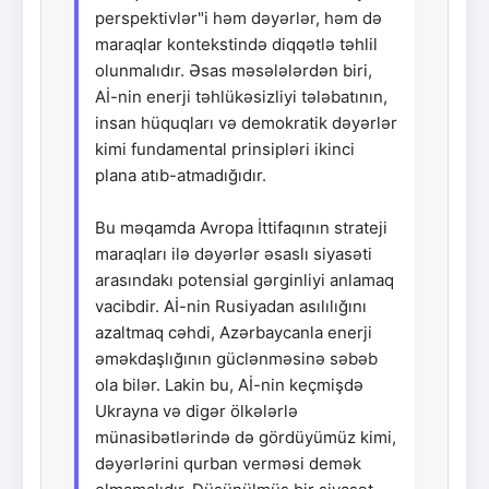
perspektivlər"i həm dəyərlər, həm də
maraqlar kontekstində diqqətlə təhlil
olunmalıdır. Əsas məsələlərdən biri,
Aİ-nin enerji təhlükəsizliyi tələbatının,
insan hüquqları və demokratik dəyərlər
kimi fundamental prinsipləri ikinci
plana atıb-atmadığıdır.
Bu məqamda Avropa İttifaqının strateji
maraqları ilə dəyərlər əsaslı siyasəti
arasındakı potensial gərginliyi anlamaq
vacibdir. Aİ-nin Rusiyadan asılılığını
azaltmaq cəhdi, Azərbaycanla enerji
əməkdaşlığının güclənməsinə səbəb
ola bilər. Lakin bu, Aİ-nin keçmişdə
Ukrayna və digər ölkələrlə
münasibətlərində də gördüyümüz kimi,
dəyərlərini qurban verməsi demək