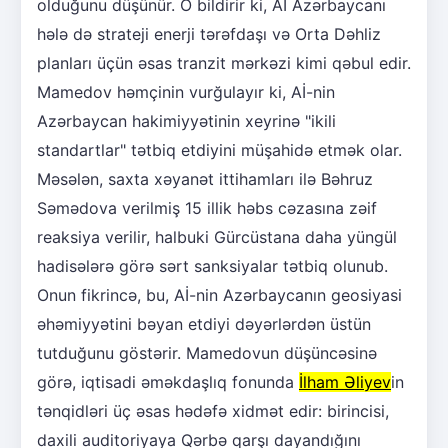
olduğunu düşünür. O bildirir ki, Aİ Azərbaycanı
hələ də strateji enerji tərəfdaşı və Orta Dəhliz
planları üçün əsas tranzit mərkəzi kimi qəbul edir.
Mamedov həmçinin vurğulayır ki, Aİ-nin
Azərbaycan hakimiyyətinin xeyrinə "ikili
standartlar" tətbiq etdiyini müşahidə etmək olar.
Məsələn, saxta xəyanət ittihamları ilə Bəhruz
Səmədova verilmiş 15 illik həbs cəzasına zəif
reaksiya verilir, halbuki Gürcüstana daha yüngül
hadisələrə görə sərt sanksiyalar tətbiq olunub.
Onun fikrincə, bu, Aİ-nin Azərbaycanın geosiyasi
əhəmiyyətini bəyan etdiyi dəyərlərdən üstün
tutduğunu göstərir. Mamedovun düşüncəsinə
görə, iqtisadi əməkdaşlıq fonunda
İlham Əliyev
in
tənqidləri üç əsas hədəfə xidmət edir: birincisi,
daxili auditoriyaya Qərbə qarşı dayandığını