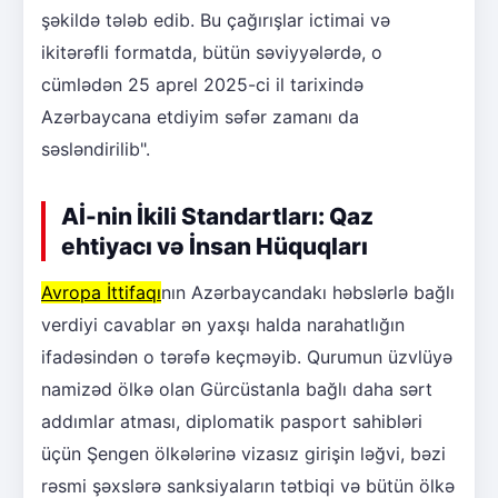
şəkildə tələb edib. Bu çağırışlar ictimai və
ikitərəfli formatda, bütün səviyyələrdə, o
cümlədən 25 aprel 2025-ci il tarixində
Azərbaycana etdiyim səfər zamanı da
səsləndirilib".
Aİ-nin İkili Standartları: Qaz
ehtiyacı və İnsan Hüquqları
Avropa İttifaqı
nın Azərbaycandakı həbslərlə bağlı
verdiyi cavablar ən yaxşı halda narahatlığın
ifadəsindən o tərəfə keçməyib. Qurumun üzvlüyə
namizəd ölkə olan Gürcüstanla bağlı daha sərt
addımlar atması, diplomatik pasport sahibləri
üçün Şengen ölkələrinə vizasız girişin ləğvi, bəzi
rəsmi şəxslərə sanksiyaların tətbiqi və bütün ölkə