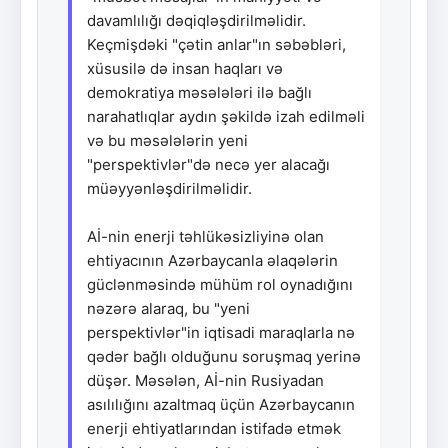
davamlılığı dəqiqləşdirilməlidir.
Keçmişdəki "çətin anlar"ın səbəbləri,
xüsusilə də insan haqları və
demokratiya məsələləri ilə bağlı
narahatlıqlar aydın şəkildə izah edilməli
və bu məsələlərin yeni
"perspektivlər"də necə yer alacağı
müəyyənləşdirilməlidir.
Aİ-nin enerji təhlükəsizliyinə olan
ehtiyacının Azərbaycanla əlaqələrin
güclənməsində mühüm rol oynadığını
nəzərə alaraq, bu "yeni
perspektivlər"in iqtisadi maraqlarla nə
qədər bağlı olduğunu soruşmaq yerinə
düşər. Məsələn, Aİ-nin Rusiyadan
asılılığını azaltmaq üçün Azərbaycanın
enerji ehtiyatlarından istifadə etmək