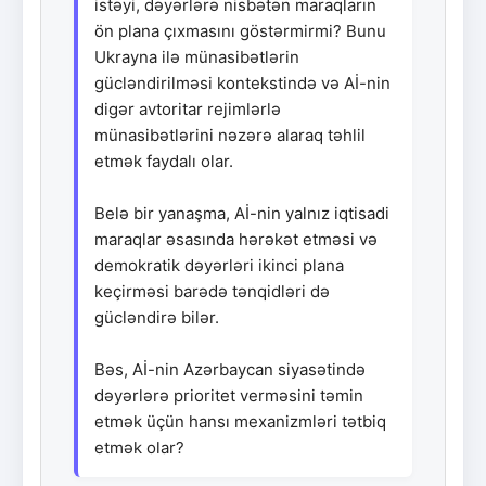
istəyi, dəyərlərə nisbətən maraqların
ön plana çıxmasını göstərmirmi? Bunu
Ukrayna ilə münasibətlərin
gücləndirilməsi kontekstində və Aİ-nin
digər avtoritar rejimlərlə
münasibətlərini nəzərə alaraq təhlil
etmək faydalı olar.
Belə bir yanaşma, Aİ-nin yalnız iqtisadi
maraqlar əsasında hərəkət etməsi və
demokratik dəyərləri ikinci plana
keçirməsi barədə tənqidləri də
gücləndirə bilər.
Bəs, Aİ-nin Azərbaycan siyasətində
dəyərlərə prioritet verməsini təmin
etmək üçün hansı mexanizmləri tətbiq
etmək olar?