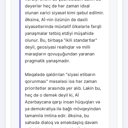
dəyərlər heç də hər zaman idxal
olunan xarici siyasət kimi qəbul edilmir.
Əksinə, Aİ-nin özünün də daxili
siyasətlərində müxtəlif ölkələrlə fərqli
yanaşmalar tətbiq etdiyi müşahidə
olunur. Bu, birbaşa "ikili standartlar"
deyil, geosiyasi reallıqlar və milli
maraqların qovuşuğundan yaranan
pragmatik yanaşmadır.
Məqalədə qaldırılan "siyasi etibarın
qorunması" məsələsi isə hər zaman
prioritetlər arasında yer alıb. Lakin bu,
heç də o demək deyil ki, Aİ
Azərbaycana qarşı insan hüquqları və
ya demokratiya ilə bağlı mövqeyindən
tamamilə imtina edir. Əksinə, bu
sahədə dialoq və əməkdaşlıq davam