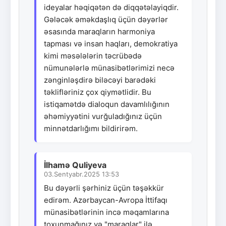
ideyalar həqiqətən də diqqətəlayiqdir.
Gələcək əməkdaşlıq üçün dəyərlər
əsasında maraqların harmoniya
tapması və insan haqları, demokratiya
kimi məsələlərin təcrübədə
nümunələrlə münasibətlərimizi necə
zənginləşdirə biləcəyi barədəki
təklifləriniz çox qiymətlidir. Bu
istiqamətdə dialoqun davamlılığının
əhəmiyyətini vurğuladığınız üçün
minnətdarlığımı bildirirəm.
İlhamə Quliyeva
03.Sentyabr.2025 13:53
Bu dəyərli şərhiniz üçün təşəkkür
edirəm. Azərbaycan-Avropa İttifaqı
münasibətlərinin incə məqamlarına
toxunmağınız və "maraqlar" ilə