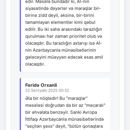
edir. Məsələ bundadır ki, Aİ-nin
siyasətində dəyərlər və maraqlar bir-
birinə zidd deyil, əksinə, bir-birini
tamamlayan elementlər kimi qəbul
edilir. Bu iki sahə arasındakı tarazlığın
qurulması hər zaman prioritet olub və
olacaqdır. Bu tarazlığın axtarışı isə Aİ-
nin Azərbaycanla münasibətlərinin
gələcəyini müəyyən edəcək əsas amil
olacaqdır.
Fəridə Orxanli
22.Sentyabr.2025 00:32
Əla bir nöqtədir! Bu "maraqlar"
məsələsi doğrudan da bir az "məcaralı"
bir əhvalata bənzəyir. Sanki Avropa
İttifaqı Azərbaycanla münasibətlərində
"seçilən şəxs" deyil, "bütün qonaqlara