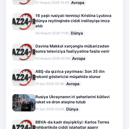
Avropa
07.Avqust.2026 10:43
16 yaşlı rusiyalı tennisçi Kristina Lyutova
dünya reytinqində ciddi irəliləyişə imza
atdı
Dünya
04.Avqust.2026 11:06
Davina Makkol xərçənglə mübarizədən
sonra televiziya fəaliyyətinə fasilə verir
Avropa
03.Avqust.2026 00:59
ABŞ-da qızılca yayılması: Son 35 ilin
rekord göstəricisi müşahidə olunur
Avropa
31.İyul.2026 05:46
Rusiya Ukraynanın iri şəhərlərini kütləvi
raket və dron atəşinə tutub
Dünya
31.İyul.2026 03:09
BBVA-da kadr dəyişikliyi: Karlos Torres
rəhbərlikdə ciddi islahatlar aparır