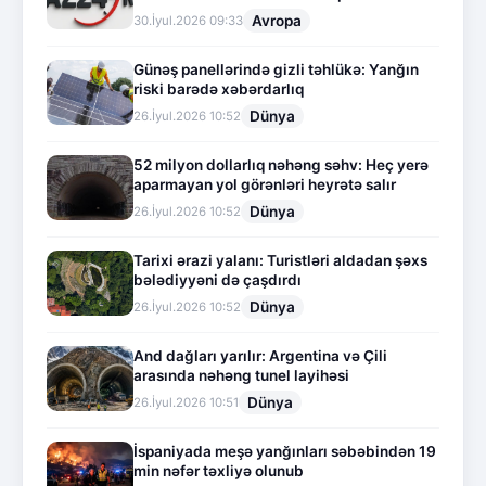
Avropa
30.İyul.2026 09:33
Günəş panellərində gizli təhlükə: Yanğın
riski barədə xəbərdarlıq
Dünya
26.İyul.2026 10:52
52 milyon dollarlıq nəhəng səhv: Heç yerə
aparmayan yol görənləri heyrətə salır
Dünya
26.İyul.2026 10:52
Tarixi ərazi yalanı: Turistləri aldadan şəxs
bələdiyyəni də çaşdırdı
Dünya
26.İyul.2026 10:52
And dağları yarılır: Argentina və Çili
arasında nəhəng tunel layihəsi
Dünya
26.İyul.2026 10:51
İspaniyada meşə yanğınları səbəbindən 19
min nəfər təxliyə olunub