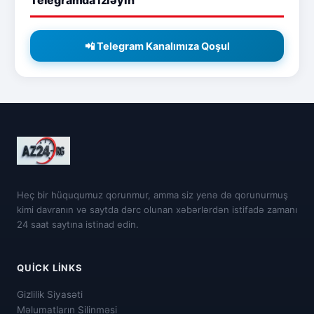
Telegramda izləyin
📲 Telegram Kanalımıza Qoşul
Heç bir hüququmuz qorunmur, amma siz yenə də qorunurmuş
kimi davranın və saytda dərc olunan xəbərlərdən istifadə zamanı
24 saat saytına istinad edin.
QUICK LINKS
Gizlilik Siyasəti
Məlumatların Silinməsi