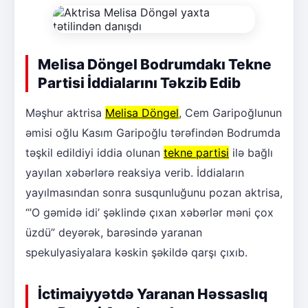
Melisa Döngel Bodrumdakı Tekne
Partisi İddialarını Təkzib Edib
Məşhur aktrisa
Melisa Döngel
, Cem Garipoğlunun
əmisi oğlu Kasım Garipoğlu tərəfindən Bodrumda
təşkil edildiyi iddia olunan
tekne partisi
ilə bağlı
yayılan xəbərlərə reaksiya verib. İddiaların
yayılmasından sonra susqunluğunu pozan aktrisa,
“’O gəmidə idi’ şəklində çıxan xəbərlər məni çox
üzdü” deyərək, barəsində yaranan
spekulyasiyalara kəskin şəkildə qarşı çıxıb.
İctimaiyyətdə Yaranan Həssaslıq