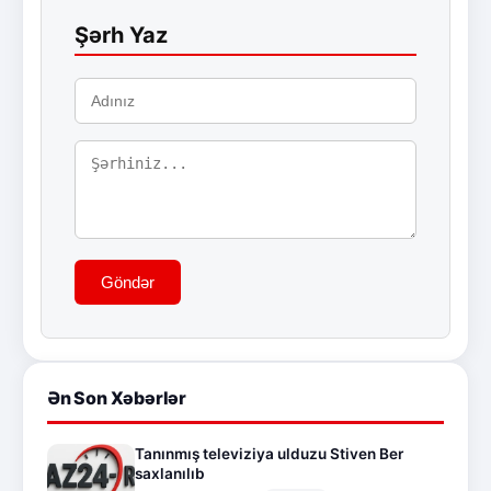
Şərh Yaz
Göndər
Ən Son Xəbərlər
Tanınmış televiziya ulduzu Stiven Ber
saxlanılıb