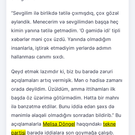
“Sevgilim ilə birlikdə tətilə çıxmışdıq, çox gözəl
əyləndik. Menecerim və sevgilimdən başqa heç
kimin yanına tətilə getmədim. ‘O gəmidə idi’ tipli
xəbərlər məni çox üzdü. Yanında olmadığım
insanlarla, iştirak etmədiyim yerlərdə adımın
hallanması canımı sıxdı.
Qeyd etmək lazımdır ki, biz bu barədə zəruri
açıqlamaları artıq vermişik. Mən o hadisə zamanı
orada deyildim. Üzüldüm, amma ittihamları ilk
başda öz üzərimə götürmədim. Hətta bir mahnı
ilə bənzətmə etdilər. Bunu iddia edən şəxs də
mənimlə əlaqəli olmadığını sonradan bildirib.” Bu
açıqlamalarla
Melisa Döngel
haqqındakı
tekne
partisi
barədə iddialara son qoymağa çalışıb.