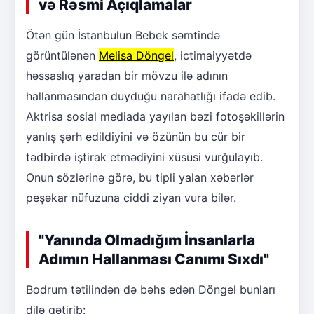
və Rəsmi Açıqlamalar
Ötən gün İstanbulun Bebek səmtində
görüntülənən
Melisa Döngel
, ictimaiyyətdə
həssaslıq yaradan bir mövzu ilə adının
hallanmasından duyduğu narahatlığı ifadə edib.
Aktrisa sosial mediada yayılan bəzi fotoşəkillərin
yanlış şərh edildiyini və özünün bu cür bir
tədbirdə iştirak etmədiyini xüsusi vurğulayıb.
Onun sözlərinə görə, bu tipli yalan xəbərlər
peşəkar nüfuzuna ciddi ziyan vura bilər.
"Yanında Olmadığım İnsanlarla
Adımın Hallanması Canımı Sıxdı"
Bodrum tətilindən də bəhs edən Döngel bunları
dilə gətirib: