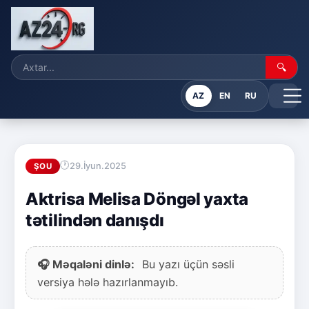
🔍
AZ
EN
RU
29.İyun.2025
ŞOU
Aktrisa Melisa Döngəl yaxta
tətilindən danışdı
🎧 Məqaləni dinlə:
Bu yazı üçün səsli
versiya hələ hazırlanmayıb.