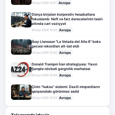
Avropa
26.İyul.2026 10:51
Dünya birjaları korporativ hesabatlara
fokuslanıb: Neft və faiz dərəcələrinin təsiri
altında cari vəziyyət
Avropa
26.İyul.2026 10:50
İbay Llanosun "La Velada del Año 6" boks
gecəsi rekordları alt-üst etdi
Avropa
26.İyul.2026 10:50
Donald Trampın İran strategiyası: Yaxın
Şərqdə növbəti gərginlik mərhələsi
Avropa
26.İyul.2026 10:50
Çinin “hukou” sistemi: Daxili miqrantların
qarşısındakı görünməz sədd
Avropa
26.İyul.2026 10:22