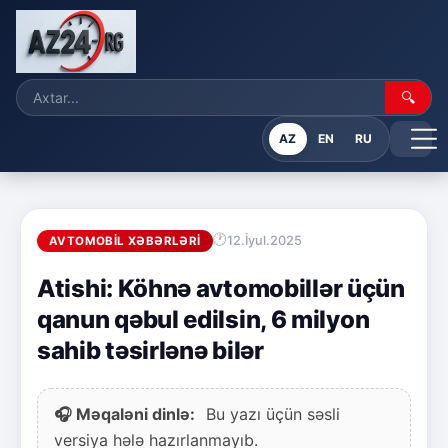
🔍
AZ
EN
RU
12.İyul.2025
AVTOMOBIL XƏBƏRLƏRI
Atishi: Köhnə avtomobillər üçün
qanun qəbul edilsin, 6 milyon
sahib təsirlənə bilər
🎧 Məqaləni dinlə:
Bu yazı üçün səsli
versiya hələ hazırlanmayıb.