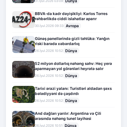
Dünya
31.İyul.2026 03:09
BBVA-da kadr dəyişikliyi: Karlos Torres
rəhbərlikdə ciddi islahatlar aparır
Avropa
30.İyul.2026 09:33
Günəş panellərində gizli təhlükə: Yanğın
riski barədə xəbərdarlıq
Dünya
26.İyul.2026 10:52
52 milyon dollarlıq nəhəng səhv: Heç yerə
aparmayan yol görənləri heyrətə salır
Dünya
26.İyul.2026 10:52
Tarixi ərazi yalanı: Turistləri aldadan şəxs
bələdiyyəni də çaşdırdı
Dünya
26.İyul.2026 10:52
And dağları yarılır: Argentina və Çili
arasında nəhəng tunel layihəsi
Dünya
26.İyul.2026 10:51