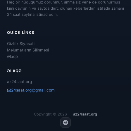
Heç bir hüququmuz qorunmur, amma siz yenə də qorunurmuş
kimi davranın və saytda dərc olunan xəbərlərdən istifadə zamanı
24 saat saytına istinad edin.
QUICK LINKS
Gizlilik Siyasəti
Məlumatların Silinməsi
Əlaqə
ƏLAQƏ
az24saat.org
24saat.org@gmail.com
Copyright © 2026 —
az24saat.org