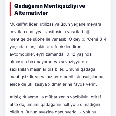
Qadağanın Məntiqsizliyi və
Alternativlər
Müxalifət lideri utilizasiya üçün yeganə meyara
çevrilən nəqliyyat vasitəsinin yaşı ilə bağlı
məntiqə də şübhə ilə yanaşıb. O deyib: “Cəmi 3-4
yaşında olan, lakin ətrafı çirkləndirən
avtomobillər, eyni zamanda 10-12 yaşında
olmasına baxmayaraq yaxşı vəziyyətdə
saxlanılan maşınlar ola bilər. Ümumi qadağa
məntiqsizdir və yalnız avtomobil istehsalçılarına,
eləcə də utilizasiya xidmətlərinə fayda verir”.
Atişi çirklənmə ilə mübarizənin vacibliyini etiraf
etsə də, ümumi qadağanın həll yolu olmadığını
bildirib. Bunun əvəzinə qanunvericilik yolunu