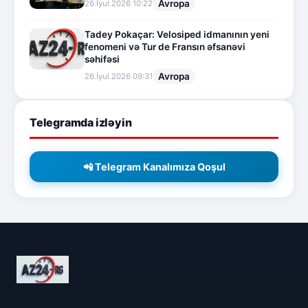
Avropa
26.İyul.2026 10:22
Tadey Pokaçar: Velosiped idmanının yeni
fenomeni və Tur de Fransın əfsanəvi
səhifəsi
Avropa
26.İyul.2026 09:31
Telegramda izləyin
📲 Telegram Kanalımıza Qoşul