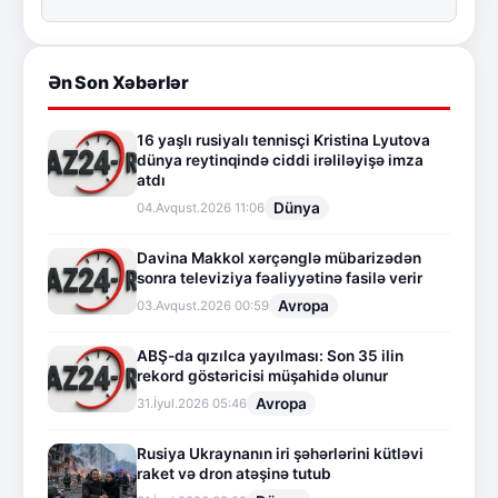
Ən Son Xəbərlər
16 yaşlı rusiyalı tennisçi Kristina Lyutova
dünya reytinqində ciddi irəliləyişə imza
atdı
Dünya
04.Avqust.2026 11:06
Davina Makkol xərçənglə mübarizədən
sonra televiziya fəaliyyətinə fasilə verir
Avropa
03.Avqust.2026 00:59
ABŞ-da qızılca yayılması: Son 35 ilin
rekord göstəricisi müşahidə olunur
Avropa
31.İyul.2026 05:46
Rusiya Ukraynanın iri şəhərlərini kütləvi
raket və dron atəşinə tutub