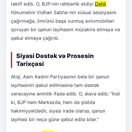
təklif edib. O, BJP-nin rəhbərlik etdiyi
Dehli
hökumətini Vidhan Sabha-nın xüsusi sessiyasını
çağırmağa, ömrünü başa vurmuş avtomobilləri
qoruyan bir qanun layihəsini müzakirə etməyə və
qəbul etməyə çağırıb.
Siyasi Dəstək və Prosesin
Tarixçəsi
Atişi, Aam Aadmi Partiyasının belə bir qanun
layihəsinin qəbul edilməsinə tam dəstək
verəcəyinə əminlik ifadə edib. O, əlavə edib: “İndi
ki, BJP həm Mərkəzdə, həm də ştatda
hakimiyyətdədir, siyasi iradə olarsa, qanun
layihəsi bir neçə günə qəbul edilə bilər.”