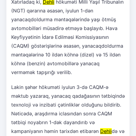
Xatırladaq ki,
Dehli
hökuməti Milli Yaşıl Tribunalın
(NGT) qərarına əsasən, iyulun 1-dən
yanacaqdoldurma məntəqələrində yaşı ötmüş
avtomobilləri müsadirə etməyə başlayıb. Hava
Keyfiyyətinin İdarə Edilməsi Komissiyasının
(CAQM) göstərişlərinə əsasən, yanacaqdoldurma
məntəqələrinə 10 ildən köhnə (dizel) və 15 ildən
köhnə (benzin) avtomobillərə yanacaq
verməmək tapşırığı verilib.
Lakin şəhər hökuməti iyulun 3-də CAQM-ə
məktub yazaraq, yanacaq qadağasının tətbiqində
texnoloji və inzibati çətinliklər olduğunu bildirib.
Nəticədə, araşdırma iclasından sonra CAQM
tətbiqi noyabrın 1-dək dayandırıb və
kampaniyanın həmin tarixdən etibarən
Dehli
də və