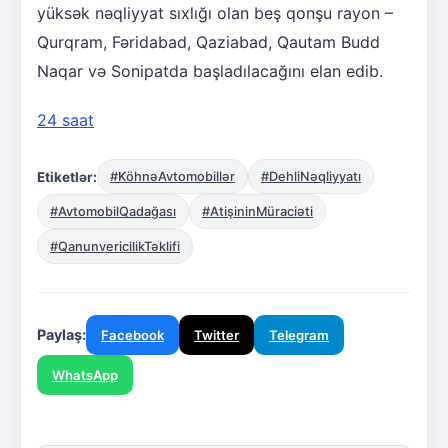
yüksək nəqliyyat sıxlığı olan beş qonşu rayon –
Qurqram, Fəridabad, Qaziabad, Qautam Budd
Naqar və Sonipatda başladılacağını elan edib.
24 saat
Etiketlər:
#KöhnəAvtomobillər
#DehliNəqliyyatı
#AvtomobilQadağası
#AtişininMüraciəti
#QanunvericilikTəklifi
Paylaş:
Facebook
Twitter
Telegram
WhatsApp