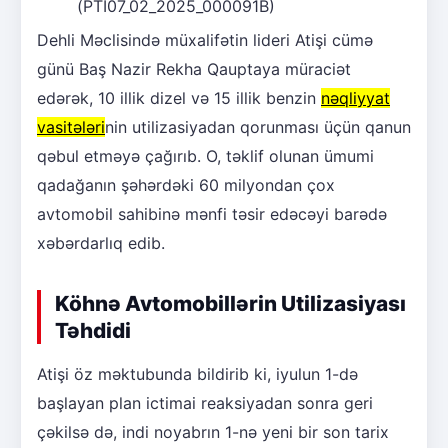
(PTI07_02_2025_000091B)
Dehli Məclisində müxalifətin lideri Atişi cümə
günü Baş Nazir Rekha Qauptaya müraciət
edərək, 10 illik dizel və 15 illik benzin
nəqliyyat
vasitələri
nin utilizasiyadan qorunması üçün qanun
qəbul etməyə çağırıb. O, təklif olunan ümumi
qadağanın şəhərdəki 60 milyondan çox
avtomobil sahibinə mənfi təsir edəcəyi barədə
xəbərdarlıq edib.
Köhnə Avtomobillərin Utilizasiyası
Təhdidi
Atişi öz məktubunda bildirib ki, iyulun 1-də
başlayan plan ictimai reaksiyadan sonra geri
çəkilsə də, indi noyabrın 1-nə yeni bir son tarix