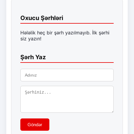
Oxucu Şərhləri
Hələlik heç bir şərh yazılmayıb. İlk şərhi
siz yazın!
Şərh Yaz
Göndər