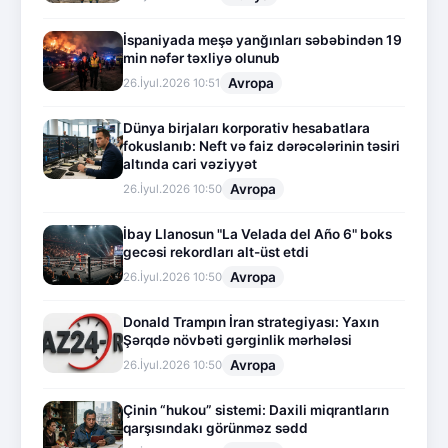
İspaniyada meşə yanğınları səbəbindən 19
min nəfər təxliyə olunub
Avropa
26.İyul.2026 10:51
Dünya birjaları korporativ hesabatlara
fokuslanıb: Neft və faiz dərəcələrinin təsiri
altında cari vəziyyət
Avropa
26.İyul.2026 10:50
İbay Llanosun "La Velada del Año 6" boks
gecəsi rekordları alt-üst etdi
Avropa
26.İyul.2026 10:50
Donald Trampın İran strategiyası: Yaxın
Şərqdə növbəti gərginlik mərhələsi
Avropa
26.İyul.2026 10:50
Çinin “hukou” sistemi: Daxili miqrantların
qarşısındakı görünməz sədd