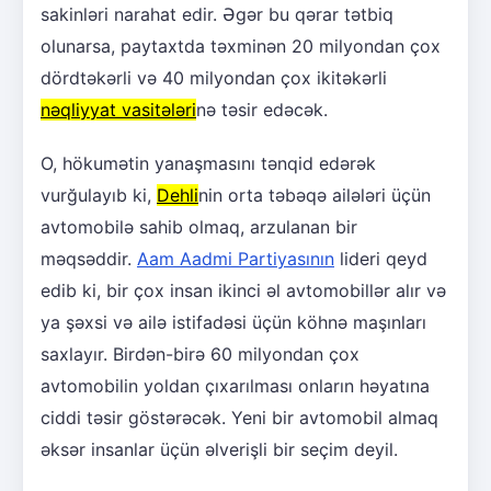
sakinləri narahat edir. Əgər bu qərar tətbiq
olunarsa, paytaxtda təxminən 20 milyondan çox
dördtəkərli və 40 milyondan çox ikitəkərli
nəqliyyat vasitələri
nə təsir edəcək.
O, hökumətin yanaşmasını tənqid edərək
vurğulayıb ki,
Dehli
nin orta təbəqə ailələri üçün
avtomobilə sahib olmaq, arzulanan bir
məqsəddir.
Aam Aadmi Partiyasının
lideri qeyd
edib ki, bir çox insan ikinci əl avtomobillər alır və
ya şəxsi və ailə istifadəsi üçün köhnə maşınları
saxlayır. Birdən-birə 60 milyondan çox
avtomobilin yoldan çıxarılması onların həyatına
ciddi təsir göstərəcək. Yeni bir avtomobil almaq
əksər insanlar üçün əlverişli bir seçim deyil.