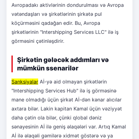
Avropadakı aktivlərinin dondurulması və Avropa
vətəndaşları və şirkətlərinin şirkətə pul
köçürməsini qadağan edir. Bu, Avropa
şirkətlərinin "Intershipping Services LLC" ilə iş
görməsini çətinləşdirir.
Şirkətin gələcək addımları və
mümkün ssenarilər
Sanksiyalar
Aİ-yə aid olmayan şirkətlərin
"Intershipping Services Hub" ilə iş görməsinə
mane olmadığı üçün şirkət Aİ-dən kənar alıcılar
axtara bilər. Lakin kapitan Kamal üçün vəziyyət
daha çətin ola bilər, çünki qlobal dəniz
sənayesinin Aİ ilə geniş əlaqələri var. Artıq Kamal
Aİ ilə əlaqəli gəmilərə xidmət göstərə və ya