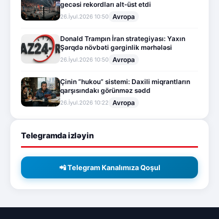
gecəsi rekordları alt-üst etdi
Avropa
26.İyul.2026 10:50
Donald Trampın İran strategiyası: Yaxın
Şərqdə növbəti gərginlik mərhələsi
Avropa
26.İyul.2026 10:50
Çinin “hukou” sistemi: Daxili miqrantların
qarşısındakı görünməz sədd
Avropa
26.İyul.2026 10:22
Telegramda izləyin
📲 Telegram Kanalımıza Qoşul