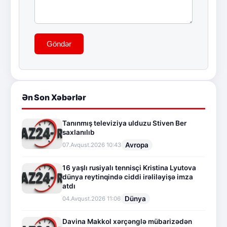
Göndər
Ən Son Xəbərlər
Tanınmış televiziya ulduzu Stiven Ber
saxlanılıb
Avropa
07.Avqust.2026 10:43
16 yaşlı rusiyalı tennisçi Kristina Lyutova
dünya reytinqində ciddi irəliləyişə imza
atdı
Dünya
04.Avqust.2026 11:06
Davina Makkol xərçənglə mübarizədən