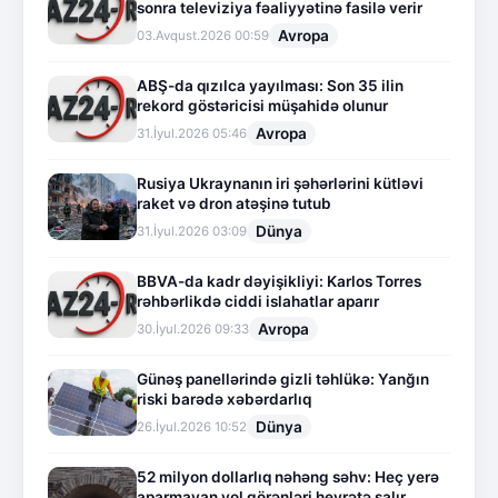
sonra televiziya fəaliyyətinə fasilə verir
Avropa
03.Avqust.2026 00:59
ABŞ-da qızılca yayılması: Son 35 ilin
rekord göstəricisi müşahidə olunur
Avropa
31.İyul.2026 05:46
Rusiya Ukraynanın iri şəhərlərini kütləvi
raket və dron atəşinə tutub
Dünya
31.İyul.2026 03:09
BBVA-da kadr dəyişikliyi: Karlos Torres
rəhbərlikdə ciddi islahatlar aparır
Avropa
30.İyul.2026 09:33
Günəş panellərində gizli təhlükə: Yanğın
riski barədə xəbərdarlıq
Dünya
26.İyul.2026 10:52
52 milyon dollarlıq nəhəng səhv: Heç yerə
aparmayan yol görənləri heyrətə salır