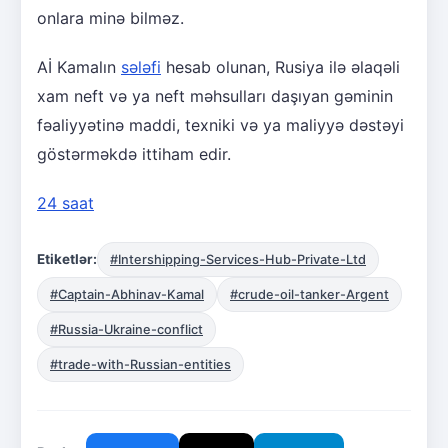
onlara minə bilməz.
Aİ Kamalın
sələfi
hesab olunan, Rusiya ilə əlaqəli
xam neft və ya neft məhsulları daşıyan gəminin
fəaliyyətinə maddi, texniki və ya maliyyə dəstəyi
göstərməkdə ittiham edir.
24 saat
Etiketlər:
#Intershipping-Services-Hub-Private-Ltd
#Captain-Abhinav-Kamal
#crude-oil-tanker-Argent
#Russia-Ukraine-conflict
#trade-with-Russian-entities