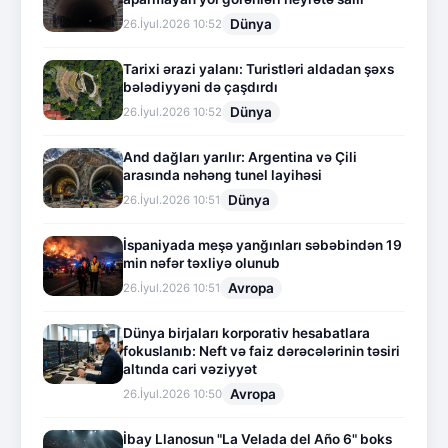
Dünya
26.İyul.2026 10:52
Tarixi ərazi yalanı: Turistləri aldadan şəxs
bələdiyyəni də çaşdırdı
Dünya
26.İyul.2026 10:52
And dağları yarılır: Argentina və Çili
arasında nəhəng tunel layihəsi
Dünya
26.İyul.2026 10:51
İspaniyada meşə yanğınları səbəbindən 19
min nəfər təxliyə olunub
Avropa
26.İyul.2026 10:51
Dünya birjaları korporativ hesabatlara
fokuslanıb: Neft və faiz dərəcələrinin təsiri
altında cari vəziyyət
Avropa
26.İyul.2026 10:50
İbay Llanosun "La Velada del Año 6" boks