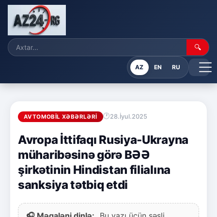
🔍
AZ
EN
RU
28.İyul.2025
AVTOMOBIL XƏBƏRLƏRI
Avropa İttifaqı Rusiya-Ukrayna
müharibəsinə görə BƏƏ
şirkətinin Hindistan filialına
sanksiya tətbiq etdi
🎧 Məqaləni dinlə:
Bu yazı üçün səsli