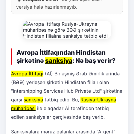
versiya hələ hazırlanmayıb.
Avropa İttifaqından Hindistan
şirkətinə
sanksiya
: Nə baş verir?
Avropa İttifaqı
(Aİ) Birləşmiş Ərəb Əmirliklərində
(BƏƏ) yerləşən şirkətin Hindistan filialı olan
"Intershipping Services Hub Private Ltd" şirkətinə
qarşı
sanksiya
tətbiq edib. Bu,
Rusiya-Ukrayna
müharibəsi
ilə əlaqədar Aİ tərəfindən tətbiq
edilən sanksiyalar çərçivəsində baş verib.
Sanksiyalara məruz qalanlar arasında "Argent"