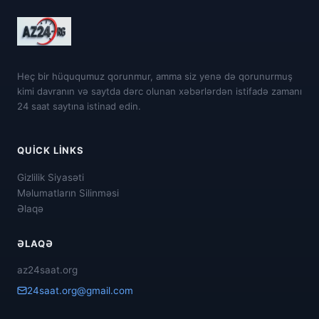
Heç bir hüququmuz qorunmur, amma siz yenə də qorunurmuş
kimi davranın və saytda dərc olunan xəbərlərdən istifadə zamanı
24 saat saytına istinad edin.
QUICK LINKS
Gizlilik Siyasəti
Məlumatların Silinməsi
Əlaqə
ƏLAQƏ
az24saat.org
24saat.org@gmail.com