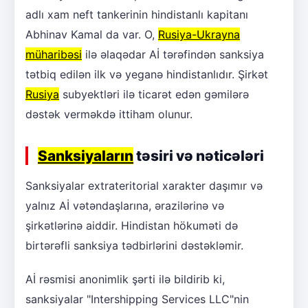
adlı xam neft tankerinin hindistanlı kapitanı
Abhinav Kamal da var. O,
Rusiya-Ukrayna
müharibəsi
ilə əlaqədar Aİ tərəfindən sanksiya
tətbiq edilən ilk və yeganə hindistanlıdır. Şirkət
Rusiya
subyektləri ilə ticarət edən gəmilərə
dəstək verməkdə ittiham olunur.
Sanksiyaların
təsiri və nəticələri
Sanksiyalar extrateritorial xarakter daşımır və
yalnız Aİ vətəndaşlarına, ərazilərinə və
şirkətlərinə aiddir. Hindistan hökuməti də
birtərəfli sanksiya tədbirlərini dəstəkləmir.
Aİ rəsmisi anonimlik şərti ilə bildirib ki,
sanksiyalar "Intershipping Services LLC"nin