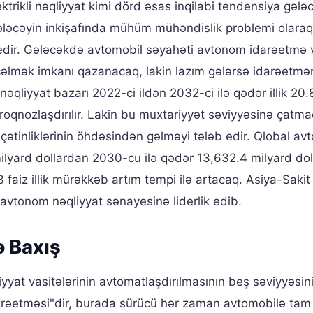
ektrikli nəqliyyat kimi dörd əsas inqilabi tendensiya gələ
ləcəyin inkişafında mühüm mühəndislik problemi olaraq
d edir. Gələcəkdə avtomobil səyahəti avtonom idarəetmə 
cəlmək imkanı qazanacaq, lakin lazım gələrsə idarəetmən
qliyyat bazarı 2022-ci ildən 2032-ci ilə qədər illik 20.8
oqnozlaşdırılır. Lakin bu muxtariyyət səviyyəsinə çatma
r çətinliklərinin öhdəsindən gəlməyi tələb edir. Qlobal a
milyard dollardan 2030-cu ilə qədər 13,632.4 milyard dol
 faiz illik mürəkkəb artım tempi ilə artacaq. Asiya-Saki
 avtonom nəqliyyat sənayesinə liderlik edib.
ə Baxış
yat vasitələrinin avtomatlaşdırılmasının beş səviyyəsin
arəetməsi"dir, burada sürücü hər zaman avtomobilə tam