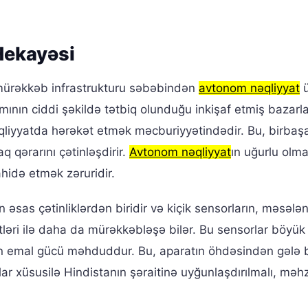
Hekayəsi
 mürəkkəb infrastrukturu səbəbindən
avtonom nəqliyyat
ü
zamının ciddi şəkildə tətbiq olunduğu inkişaf etmiş bazar
nəqliyyatda hərəkət etmək məcburiyyətindədir. Bu, birbaş
 qərarını çətinləşdirir.
Avtonom nəqliyyat
ın uğurlu olm
ahidə etmək zəruridir.
əsas çətinliklərdən biridir və kiçik sensorların, məsələn
ləri ilə daha da mürəkkəbləşə bilər. Bu sensorlar böyük
ın emal gücü məhduddur. Bu, aparatın öhdəsindən gələ b
lar xüsusilə Hindistanın şəraitinə uyğunlaşdırılmalı, məh