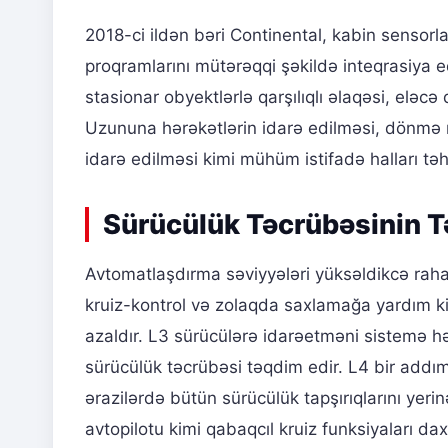
2018-ci ildən bəri Continental, kabin sensorla
proqramlarını mütərəqqi şəkildə inteqrasiya e
stasionar obyektlərlə qarşılıqlı əlaqəsi, eləcə
Uzununa hərəkətlərin idarə edilməsi, dönmə m
idarə edilməsi kimi mühüm istifadə halları təh
Sürücülük Təcrübəsinin Tə
Avtomatlaşdırma səviyyələri yüksəldikcə rahatl
kruiz-kontrol və zolaqda saxlamağa yardım k
azaldır. L3 sürücülərə idarəetməni sistemə hə
sürücülük təcrübəsi təqdim edir. L4 bir addım
ərazilərdə bütün sürücülük tapşırıqlarını yeri
avtopilotu kimi qabaqcıl kruiz funksiyaları d