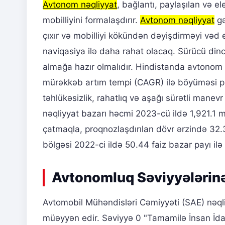
Avtonom nəqliyyat
, bağlantı, paylaşılan və el
mobilliyini formalaşdırır.
Avtonom nəqliyyat
gə
çıxır və mobilliyi kökündən dəyişdirməyi və
naviqasiya ilə daha rahat olacaq. Sürücü din
almağa hazır olmalıdır. Hindistanda avtonom nə
mürəkkəb artım tempi (CAGR) ilə böyüməsi pr
təhlükəsizlik, rahatlıq və aşağı sürətli manev
nəqliyyat bazarı həcmi 2023-cü ildə 1,921.1 
çatmaqla, proqnozlaşdırılan dövr ərzində 32.3
bölgəsi 2022-ci ildə 50.44 faiz bazar payı ilə
Avtonomluq Səviyyələrin
Avtomobil Mühəndisləri Cəmiyyəti (SAE) nəqliy
müəyyən edir. Səviyyə 0 "Tamamilə İnsan İd