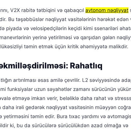
rını, V2X rabitə tətbiqini və qabaqcıl
avtonom nəqliyyat
dir. Bu təşəbbüslər nəqliyyat vasitələrinin hərəkət edən
 də piyada və velosipedçilərin keçidi kimi ssenariləri əhat
anevrlərinin yerinə yetirilməsi və qarşıdan gələn nəqliy
lükəsizliyi təmin etmək üçün kritik əhəmiyyətə malikdir.
kmilləşdirilməsi: Rahatlıq
ığın artırılması əsas amilə çevrilir. L2 səviyyəsində ada
imi funksiyalar uzun səyahətlər zamanı sürücünün yükü
valə etməyə imkan verir, beləliklə daha rahat və stresss
 daha irəli gedərək nəqliyyat vasitəsinin müəyyən coğra
nə yetirməsini təmin edir. Bura tıxac yardımı və avtomagis
axildir ki, bu da sürücülərə sürücülükdən azad olmağa və