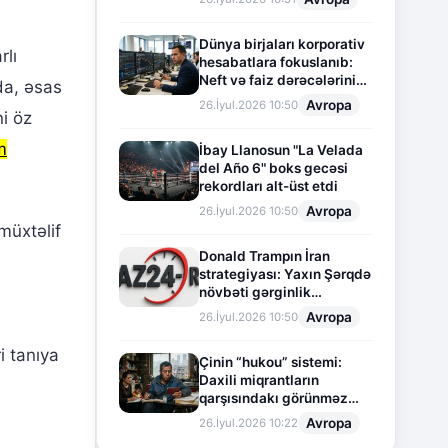
Dünya birjaları korporativ
rlı
hesabatlara fokuslanıb:
Neft və faiz dərəcələrinin
da, əsas
təsiri altında cari vəziyyət
Avropa
26.İyul.2026 10:50
i öz
m
İbay Llanosun "La Velada
del Año 6" boks gecəsi
rekordları alt-üst etdi
Avropa
26.İyul.2026 10:50
müxtəlif
Donald Trampın İran
strategiyası: Yaxın Şərqdə
növbəti gərginlik
mərhələsi
Avropa
26.İyul.2026 10:50
i tanıya
Çinin “hukou” sistemi:
Daxili miqrantların
qarşısındakı görünməz
sədd
Avropa
26.İyul.2026 10:22