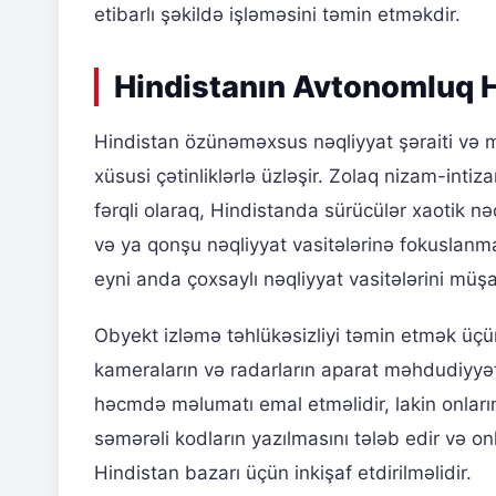
etibarlı şəkildə işləməsini təmin etməkdir.
Hindistanın Avtonomluq 
Hindistan özünəməxsus nəqliyyat şəraiti və
xüsusi çətinliklərlə üzləşir. Zolaq nizam-inti
fərqli olaraq, Hindistanda sürücülər xaotik 
və ya qonşu nəqliyyat vasitələrinə fokuslanmaq
eyni anda çoxsaylı nəqliyyat vasitələrini müş
Obyekt izləmə təhlükəsizliyi təmin etmək üçün 
kameraların və radarların aparat məhdudiyyət
həcmdə məlumatı emal etməlidir, lakin onlar
səmərəli kodların yazılmasını tələb edir və on
Hindistan bazarı üçün inkişaf etdirilməlidir.