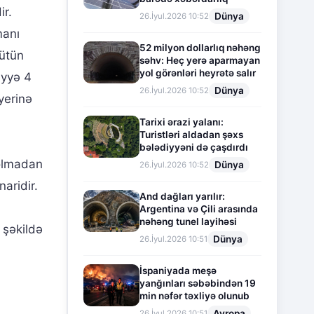
ir.
Dünya
26.İyul.2026 10:52
manı
52 milyon dollarlıq nəhəng
bütün
səhv: Heç yerə aparmayan
yol görənləri heyrətə salır
iyyə 4
Dünya
26.İyul.2026 10:52
yerinə
Tarixi ərazi yalanı:
Turistləri aldadan şəxs
bələdiyyəni də çaşdırdı
 olmadan
Dünya
26.İyul.2026 10:52
aridir.
And dağları yarılır:
Argentina və Çili arasında
nəhəng tunel layihəsi
 şəkildə
Dünya
26.İyul.2026 10:51
İspaniyada meşə
yanğınları səbəbindən 19
min nəfər təxliyə olunub
Avropa
26.İyul.2026 10:51