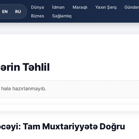
Dünya
İdman
Maraqlı
Yaxın Şərq
Gündə
EN
RU
Biznes
Sağlamlıq
rin Təhlil
 hələ hazırlanmayıb.
əcəyi: Tam Muxtariyyətə Doğru