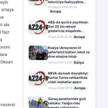
cəyin
televiziya fəaliyyətinə
fasilə verir
03.Avqust.2026 00:59
 ortaya
Avropa
və
ABŞ-da qızılca yayılması:
i ələ
Son 35 ilin rekord
göstəricisi müşahidə
 faiz
olunur
Avropa
31.İyul.2026 05:46
q
vtonom
Rusiya Ukraynanın iri
şəhərlərini kütləvi raket və
lara
dron atəşinə tutub
t Okean
Dünya
31.İyul.2026 03:09
BBVA-da kadr dəyişikliyi:
Karlos Torres rəhbərlikdə
ciddi islahatlar aparır
Avropa
30.İyul.2026 09:33
i
Günəş panellərində gizli
təhlükə: Yanğın riski
 nəzarət
barədə xəbərdarlıq