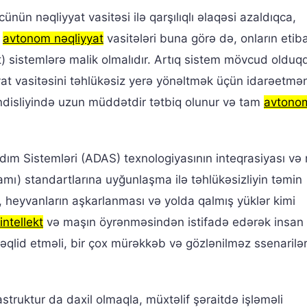
nün nəqliyyat vasitəsi ilə qarşılıqlı əlaqəsi azaldıqca,
5
avtonom nəqliyyat
vasitələri buna görə də, onların etiba
) sistemlərə malik olmalıdır. Artıq sistem mövcud olduq
yat vasitəsini təhlükəsiz yerə yönəltmək üçün idarəetmən
disliyində uzun müddətdir tətbiq olunur və tam
avtono
ım Sistemləri (ADAS) texnologiyasının inteqrasiyası və 
ı) standartlarına uyğunlaşma ilə təhlükəsizliyin təmin
n, heyvanların aşkarlanması və yolda qalmış yüklər kimi
intellekt
və maşın öyrənməsindən istifadə edərək insan
təqlid etməli, bir çox mürəkkəb və gözlənilməz ssenarilər
struktur da daxil olmaqla, müxtəlif şəraitdə işləməli