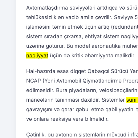
Avtomatlaşdırma səviyyələri artdıqca və sürücü
təhlükəsizlik ən vacib amilə çevrilir. Səviyyə 
işləməsini təmin etmək üçün artıq (redundant
sistem sıradan çıxarsa, ehtiyat sistem nəqliy
üzərinə götürür. Bu model aeronautika mühən
nəqliyyat
üçün də kritik əhəmiyyətə malikdir.
Hal-hazırda əsas diqqət Qabaqcıl Sürücü Yard
NCAP (Yeni Avtomobil Qiymətləndirmə Proqram
edilməsidir. Bura piyadaların, velosipedçiləri
maneələrin tanınması daxildir. Sistemlər
süni 
qavrayışını və qərar qəbul etmə qabiliyyətini 
və onlara reaksiya verə bilməlidir.
Çətinlik, bu avtonom sistemlərin mövcud infra