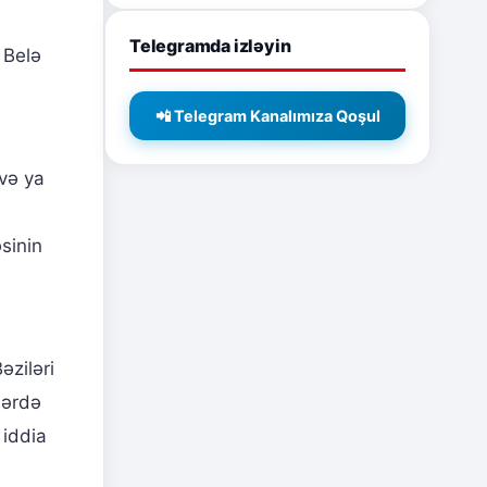
Telegramda izləyin
 Belə
📲 Telegram Kanalımıza Qoşul
və ya
sinin
əziləri
lərdə
 iddia