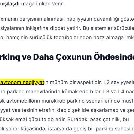
axşılaşdırmağa imkan verir.
xmanın qarşısının alınması, nəqliyyatın davamlılığı göstər
iyalarının inkişafına diqqət yetirir. Bu sistemlər sürücül
ə, həmçinin sürücülük təcrübələrindən həzz almağa imka
arkinq və Daha Çoxunun Öhdəsind
,
avtonom nəqliyyat
ın mühüm bir aspektidir. L2 səviyyəs
lərə parkinq manevrlərində kömək edə bilər. L3 və L4 nəq
rək avtomobillərin mürəkkəb parkinq ssenarilərində müst
yyat vasitəsinin ətrafını dəqiq şəkildə aşkarlamaq və şə
üksək emal gücü tələb edir. Buradakı əsas çətinlik, bu
mlı şəhər küçəsində, istərsə də geniş bir parkinq sahəsi