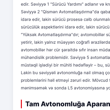
edir. Səviyyə 1 "Sürücü Yardımı" adlanır və kr
Səviyyə 2 "Qismən Avtomatlaşdırma"da qaba
idarə edir, lakin sürücü prosesə cəlb olunmal
sürücülük aspektlərini idarə edir, lakin sürüc
"Yüksək Avtomatlaşdırma"dır; avtomobillər sü
yetirir, lakin yalnız müəyyən coğrafi ərazilə
avtomobillər hər cür şəraitdə sıfır insan müdax
mühəndislik problemidir. Səviyyə 5 avtomatla
müstəqil işlədiyi bir mühiti hədəfləyir – bu, s
Lakin bu səviyyəli avtonomluğa nail olmaq çoxs
problemlərini həll etməyi zəruri edir. Mövcud
mənimsəmək və sonda L5 avtonomiyasına yo
Tam Avtonomluğa Aparan Y