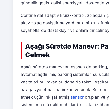
gündəlik gediş-gəlişi əhəmiyyətli dərəcədə y
Continental adaptiv kruiz-kontrol, zolaqdan çı
aktiv zolaq dəyişdirmə yardımı kimi kruiz funks
səyahətlərdə dəstəkləyir və onlara dincəlməy
Aşağı Sürətdə Manevr: P
Gəlmək
Aşağı sürətdə manevrlər, əsasən də parkinq
avtomatlaşdırılmış parkinq sistemləri sürücü
vasitələri bu imkanları daha da təkmilləşdirə
naviqasiya etməsinə imkan verəcək. Bu, nəqli
etmək üçün inkişaf etmiş
sensor
qrupları və y
sistemlərin müxtəlif mühitlərdə – istər izdiha