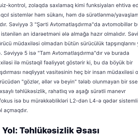
uiz-kontrol, zolaqda saxlamaq kimi funksiyaları ehtiva ed
qcıl sistemlər həm sükanı, həm də sürətlənmə/yavaşla
ıdır. Səviyyə 3 "Şərti Avtomatlaşdırma"da avtomobillər 
ü istənilən an idarəetməni ələ almağa hazır olmalıdır. Səv
rücü müdaxiləsi olmadan bütün sürücülük tapşırıqlarını 
rdə. Səviyyə 5 isə "Tam Avtomatlaşdırma"dır və burada
iləsi ilə müstəqil fəaliyyət göstərir ki, bu da böyük bir
şdırması nəqliyyat vasitəsinin heç bir insan müdaxiləsi
ürücüdən "gözlər, əllər və beyin" tələb olunmayan bir ssen
aylı təhlükəsizlik, rahatlıq və aşağı sürətli manevr
 fokus isə bu mürəkkəblikləri L2-dən L4-ə qədər sistemli
l açmaqdır.
ol: Təhlükəsizlik Əsası