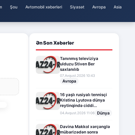
m
Şou
Avtomobil xəbərləri
Siyasət
Avropa
Asia
Ən Son Xəbərlər
Tanınmış televiziya
ulduzu Stiven Ber
saxlanılıb
07.Avqust.2026 10:43
Avropa
16 yaşlı rusiyalı tennisçi
Kristina Lyutova dünya
reytinqində ciddi
irəliləyişə imza atdı
Dünya
04.Avqust.2026 11:06
Davina Makkol xərçənglə
mübarizədən sonra