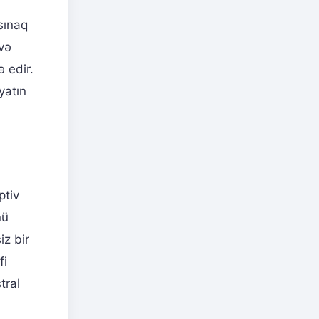
sınaq
 və
ə edir.
yatın
ptiv
nü
iz bir
fi
tral