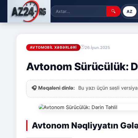
🔍
AZ
26.İyun.2025
AVTOMOBIL XƏBƏRLƏRI
Avtonom Sürücülük: Də
🎧 Məqaləni dinlə:
Bu yazı üçün səsli versiya
Avtonom Nəqliyyatın Gəl