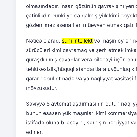
olmasındadır. İnsan gözünün qavrayışını yen
çətinlikdir, çünki yolda qalmış yük kimi obyek
gözlənilməz ssenariləri müəyyən etmək qabiliy
Nəticə olaraq,
süni intellekt
və maşın öyrənm
sürücüləri kimi qavramaq və şərh etmək imkan
quraşdırılmış cavablar verə biləcəyi üçün on
təhlükəsizlik/hüquqi standartlara uyğunluq kr
qərar qəbul etmədə və ya nəqliyyat vasitəsi
mövzusudur.
Səviyyə 5 avtomatlaşdırmasının bütün nəqliyya
bunun əsasən yük maşınları kimi kommersiya n
istifadə oluna biləcəyini, sərnişin nəqliyyat v
edirlər.