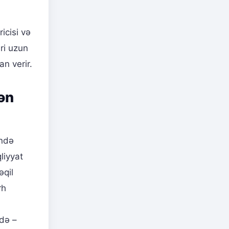
icisi və
əri uzun
n verir.
ən
ində
liyyat
əqil
rh
ndə –