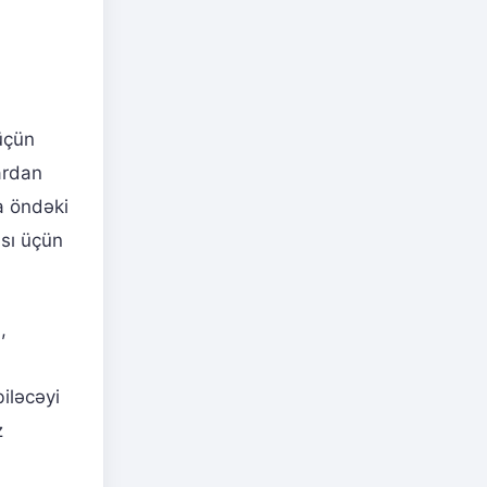
çün
lardan
a öndəki
ası üçün
,
iləcəyi
z