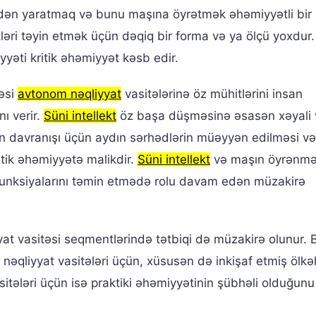
idən yaratmaq və bunu maşına öyrətmək əhəmiyyətli bir
tləri təyin etmək üçün dəqiq bir forma və ya ölçü yoxdur.
yəti kritik əhəmiyyət kəsb edir.
əsi
avtonom nəqliyyat
vasitələrinə öz mühitlərini insan
ı verir.
Süni intellekt
öz başa düşməsinə əsasən xəyali 
un davranışı üçün aydın sərhədlərin müəyyən edilməsi və
itik əhəmiyyətə malikdir.
Süni intellekt
və maşın öyrənmə
 funksiyalarını təmin etmədə rolu davam edən müzakirə
t vasitəsi seqmentlərində tətbiqi də müzakirə olunur. B
əqliyyat vasitələri üçün, xüsusən də inkişaf etmiş ölkə
asitələri üçün isə praktiki əhəmiyyətinin şübhəli olduğunu