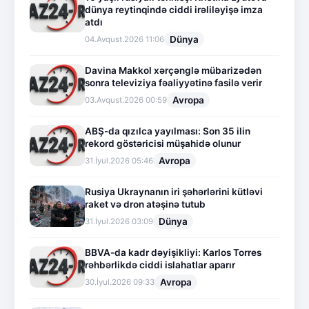
dünya reytinqində ciddi irəliləyişə imza
atdı
Dünya
04.Avqust.2026 11:06
Davina Makkol xərçənglə mübarizədən
sonra televiziya fəaliyyətinə fasilə verir
Avropa
03.Avqust.2026 00:59
ABŞ-da qızılca yayılması: Son 35 ilin
rekord göstəricisi müşahidə olunur
Avropa
31.İyul.2026 05:46
Rusiya Ukraynanın iri şəhərlərini kütləvi
raket və dron atəşinə tutub
Dünya
31.İyul.2026 03:09
BBVA-da kadr dəyişikliyi: Karlos Torres
rəhbərlikdə ciddi islahatlar aparır
Avropa
30.İyul.2026 09:33