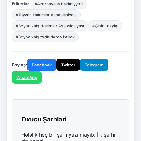
Etiketlər:
#Azərbaycan hakimiyyəti
#Tayvan Hakimlər Assosiasiyası
#Beynəlxalq Hakimlər Assosiasiyası
#Çinin təzyiqi
#Beynəlxalq tədbirlərdə iştirak
Paylaş:
Facebook
Twitter
Telegram
WhatsApp
Oxucu Şərhləri
Hələlik heç bir şərh yazılmayıb. İlk şərhi
siz yazın!