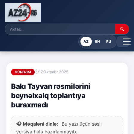
🔍
AZ
EN
RU
17.Oktyabr.2025
GÜNDƏM
Bakı Tayvan rəsmilərini
beynəlxalq toplantıya
buraxmadı
🎧 Məqaləni dinlə:
Bu yazı üçün səsli
versiya hələ hazırlanmayıb.