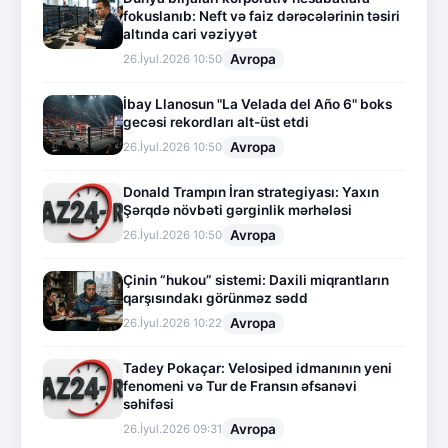
fokuslanıb: Neft və faiz dərəcələrinin təsiri
altında cari vəziyyət
Avropa
26.İyul.2026 10:50
İbay Llanosun "La Velada del Año 6" boks
gecəsi rekordları alt-üst etdi
Avropa
26.İyul.2026 10:50
Donald Trampın İran strategiyası: Yaxın
Şərqdə növbəti gərginlik mərhələsi
Avropa
26.İyul.2026 10:50
Çinin “hukou” sistemi: Daxili miqrantların
qarşısındakı görünməz sədd
Avropa
26.İyul.2026 10:22
Tadey Pokaçar: Velosiped idmanının yeni
fenomeni və Tur de Fransın əfsanəvi
səhifəsi
Avropa
26.İyul.2026 09:31