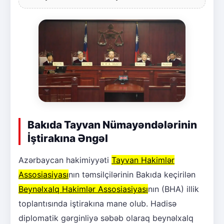
Bakıda Tayvan Nümayəndələrinin
İştirakına Əngəl
Azərbaycan hakimiyyəti
Tayvan Hakimlər
Assosiasiyası
nın təmsilçilərinin Bakıda keçirilən
Beynəlxalq Hakimlər Assosiasiyası
nın (BHA) illik
toplantısında iştirakına mane olub. Hadisə
diplomatik gərginliyə səbəb olaraq beynəlxalq