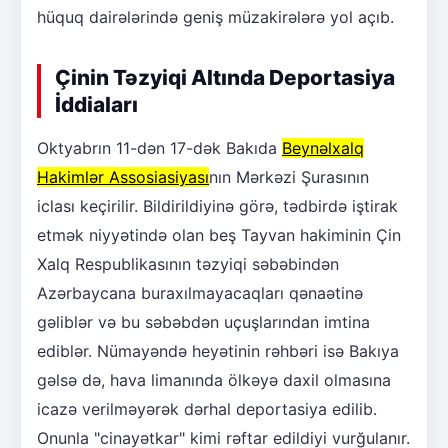
hüquq dairələrində geniş müzakirələrə yol açıb.
Çinin Təzyiqi Altında Deportasiya
İddiaları
Oktyabrın 11-dən 17-dək Bakıda
Beynəlxalq
Hakimlər Assosiasiyası
nın Mərkəzi Şurasının
iclası keçirilir. Bildirildiyinə görə, tədbirdə iştirak
etmək niyyətində olan beş Tayvan hakiminin Çin
Xalq Respublikasının təzyiqi səbəbindən
Azərbaycana buraxılmayacaqları qənaətinə
gəliblər və bu səbəbdən uçuşlarından imtina
ediblər. Nümayəndə heyətinin rəhbəri isə Bakıya
gəlsə də, hava limanında ölkəyə daxil olmasına
icazə verilməyərək dərhal deportasiya edilib.
Onunla "cinayətkar" kimi rəftar edildiyi vurğulanır.