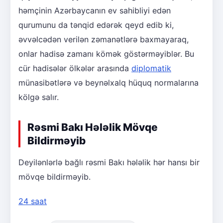
həmçinin Azərbaycanın ev sahibliyi edən
qurumunu da tənqid edərək qeyd edib ki,
əvvəlcədən verilən zəmanətlərə baxmayaraq,
onlar hadisə zamanı kömək göstərməyiblər. Bu
cür hadisələr ölkələr arasında
diplomatik
münasibətlərə və beynəlxalq hüquq normalarına
kölgə salır.
Rəsmi Bakı Hələlik Mövqe
Bildirməyib
Deyilənlərlə bağlı rəsmi Bakı hələlik hər hansı bir
mövqe bildirməyib.
24 saat