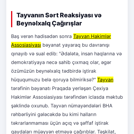
Tayvanın Sərt Reaksiyası və
Beynəlxalq Çağırışlar
Baş verən hadisədən sonra
Tayvan Hakimlər
Assosiasiyası
bəyanat yayaraq bu davranışı
qınayıb və sual edib: "Ədalətə, insan haqlarına və
demokratiyaya necə sahib çıxmaq olar, əgər
özümüzün beynəlxalq tədbirdə iştirak
hüququmuzu belə qoruya bilmiriksə?"
Tayvan
tərəfinin bəyanatı Praqada yerləşən Çexiya
Hakimlər Assosiasiyası tərəfindən iclasda məktub
şəklində oxunub. Tayvan nümayəndələri BHA
rəhbərliyini gələcəkdə bu kimi halların
təkrarlanmaması üçün açıq və şəffaf iştirak
qaydaları müəyyən etməyə çağırıblar. Təşkilat,