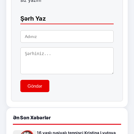
Şərh Yaz
Göndər
Ən Son Xəbərlər
16 yaşlı rusiyalı tennisçi Kristina Lyutova