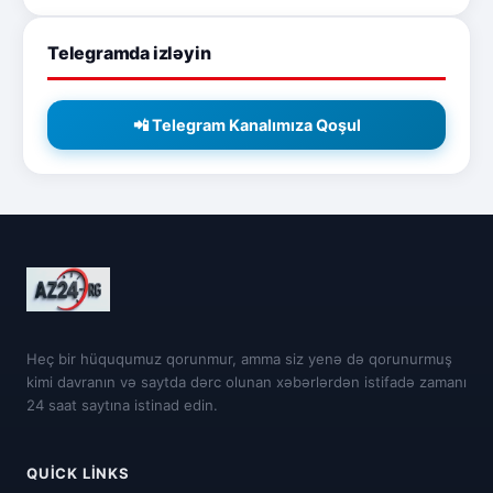
Telegramda izləyin
📲 Telegram Kanalımıza Qoşul
Heç bir hüququmuz qorunmur, amma siz yenə də qorunurmuş
kimi davranın və saytda dərc olunan xəbərlərdən istifadə zamanı
24 saat saytına istinad edin.
QUICK LINKS