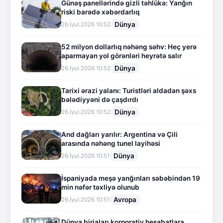
Günəş panellərində gizli təhlükə: Yanğın
riski barədə xəbərdarlıq
Dünya
26.İyul.2026 10:52
52 milyon dollarlıq nəhəng səhv: Heç yerə
aparmayan yol görənləri heyrətə salır
Dünya
26.İyul.2026 10:52
Tarixi ərazi yalanı: Turistləri aldadan şəxs
bələdiyyəni də çaşdırdı
Dünya
26.İyul.2026 10:52
And dağları yarılır: Argentina və Çili
arasında nəhəng tunel layihəsi
Dünya
26.İyul.2026 10:51
İspaniyada meşə yanğınları səbəbindən 19
min nəfər təxliyə olunub
Avropa
26.İyul.2026 10:51
Dünya birjaları korporativ hesabatlara