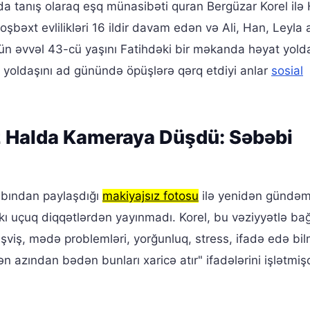
da tanış olaraq eşq münasibəti quran Bergüzar Korel ilə 
şbəxt evlilikləri 16 ildir davam edən və Ali, Han, Leyla
ün əvvəl 43-cü yaşını Fatihdəki bir məkanda həyat yold
at yoldaşını ad günündə öpüşlərə qərq etdiyi anlar
sosial
z Halda Kameraya Düşdü: Səbəbi
bından paylaşdığı
makiyajsız fotosu
ilə yenidən gündəm
ı uçuq diqqətlərdən yayınmadı. Korel, bu vəziyyətlə bağ
əşviş, mədə problemləri, yorğunluq, stress, ifadə edə b
ən azından bədən bunları xaricə atır" ifadələrini işlətmişd