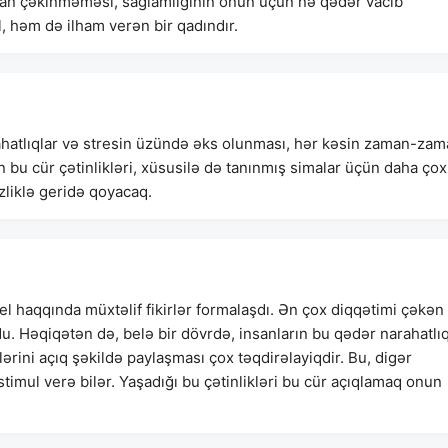
qdan çəkinməməsi, sağlamlığının onun üçün nə qədər vacib
l, həm də ilham verən bir qadındır.
ahatlıqlar və stresin üzündə əks olunması, hər kəsin zaman-za
ın bu cür çətinlikləri, xüsusilə də tanınmış simalar üçün daha çox
zliklə geridə qoyacaq.
haqqında müxtəlif fikirlər formalaşdı. Ən çox diqqətimi çəkən
u. Həqiqətən də, belə bir dövrdə, insanların bu qədər narahatlı
lərini açıq şəkildə paylaşması çox təqdirəlayiqdir. Bu, digər
stimul verə bilər. Yaşadığı bu çətinlikləri bu cür açıqlamaq onun