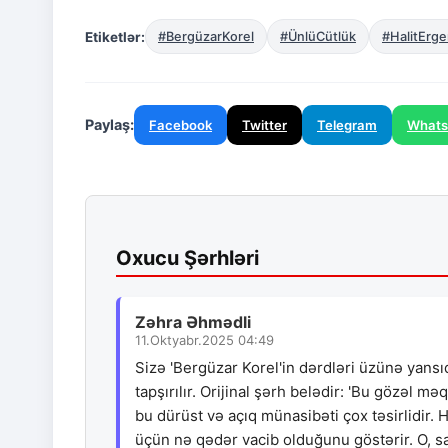
Etiketlər:
#BergüzarKorel
#ÜnlüCütlük
#HalitErg
Paylaş:
Facebook
Twitter
Telegram
What
Oxucu Şərhləri
Zəhra Əhmədli
11.Oktyabr.2025 04:49
Sizə 'Bergüzar Korel'in dərdləri üzünə yansı
tapşırılır. Orijinal şərh belədir: 'Bu gözəl m
bu dürüst və açıq münasibəti çox təsirlidir
üçün nə qədər vacib olduğunu göstərir. O, sad