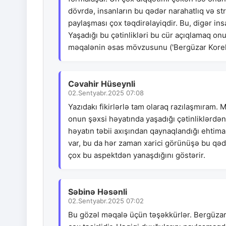
dövrdə, insanların bu qədər narahatlıq və str
paylaşması çox təqdirəlayiqdir. Bu, digər insa
Yaşadığı bu çətinlikləri bu cür açıqlamaq onu
məqalənin əsas mövzusunu ('Bergüzar Korel'
Cəvahir Hüseynli
02.Sentyabr.2025 07:08
Yazıdakı fikirlərlə tam olaraq razılaşmıram.
onun şəxsi həyatında yaşadığı çətinliklərdən 
həyatın təbii axışından qaynaqlandığı ehtima
var, bu da hər zaman xarici görünüşə bu qədə
çox bu aspektdən yanaşdığını göstərir.
Səbinə Həsənli
02.Sentyabr.2025 07:02
Bu gözəl məqalə üçün təşəkkürlər. Bergüzar K