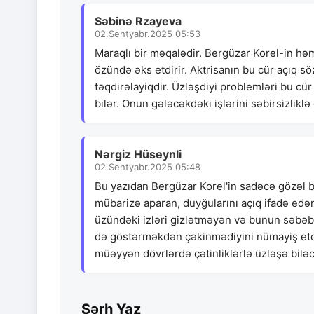
Səbinə Rzayeva
02.Sentyabr.2025 05:53
Maraqlı bir məqalədir. Bergüzar Korel-in həm
özündə əks etdirir. Aktrisanın bu cür açıq sö
təqdirəlayiqdir. Üzləşdiyi problemləri bu cü
bilər. Onun gələcəkdəki işlərini səbirsizlikl
Nərgiz Hüseynli
02.Sentyabr.2025 05:48
Bu yazıdan Bergüzar Korel'in sadəcə gözəl bi
mübarizə aparan, duyğularını açıq ifadə ed
üzündəki izləri gizlətməyən və bunun səbəbin
də göstərməkdən çəkinmədiyini nümayiş etdir
müəyyən dövrlərdə çətinliklərlə üzləşə biləcə
Şərh Yaz