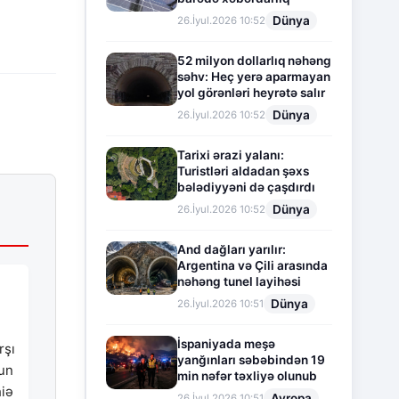
Dünya
26.İyul.2026 10:52
52 milyon dollarlıq nəhəng
səhv: Heç yerə aparmayan
yol görənləri heyrətə salır
Dünya
26.İyul.2026 10:52
Tarixi ərazi yalanı:
Turistləri aldadan şəxs
bələdiyyəni də çaşdırdı
Dünya
26.İyul.2026 10:52
And dağları yarılır:
Argentina və Çili arasında
nəhəng tunel layihəsi
Dünya
26.İyul.2026 10:51
İspaniyada meşə
rşı
yanğınları səbəbindən 19
nun
min nəfər təxliyə olunub
hiə
Avropa
26.İyul.2026 10:51