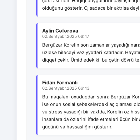
çox təsirlidir. Həqiqi duyğularını paylaşma
olduğunu göstərir. O, sadəcə bir aktrisa deyi
Aylin Cəfərova
02.Sentyabr.2025 06:47
Bergüzar Korelin son zamanlar yaşadığı nar
üzləşə biləcəyi vəziyyətləri xatırladır. Həyat
diqqət çəkir. Ümid edək ki, bu çətin dövrü te
Fidan Fərmanli
02.Sentyabr.2025 06:43
Bu məqaləni oxuduqdan sonra Bergüzar Korel 
isə onun sosial şəbəkələrdəki açıqlaması old
və stress yaşadığı bir vaxtda, Korelin öz hiss
insanlara da özlərini ifadə etmələri üçün bir 
gücünü və həssaslığını göstərir.