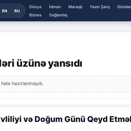
Dünya
İdman
Maraqlı
Yaxın Şərq
Gündə
EN
RU
Biznes
Sağlamlıq
ləri üzünə yansıdı
 hələ hazırlanmayıb.
Evliliyi və Doğum Günü Qeyd Etməl