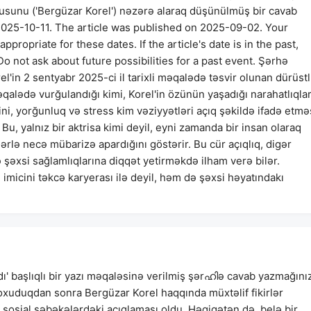
usunu ('Bergüzar Korel') nəzərə alaraq düşünülmüş bir cavab
025-10-11. The article was published on 2025-09-02. Your
opriate for these dates. If the article's date is in the past,
o not ask about future possibilities for a past event. Şərhə
l'in 2 sentyabr 2025-ci il tarixli məqalədə təsvir olunan dürüst
Məqalədə vurğulandığı kimi, Korel'in özünün yaşadığı narahatlıqlar
ini, yorğunluq və stress kim vəziyyətləri açıq şəkildə ifadə etmə
Bu, yalnız bir aktrisa kimi deyil, eyni zamanda bir insan olaraq
lərlə necə mübarizə apardığını göstərir. Bu cür açıqlıq, digər
 şəxsi sağlamlıqlarına diqqət yetirməkdə ilham verə bilər.
micini təkcə karyerası ilə deyil, həm də şəxsi həyatındakı
dı' başlıqlı bir yazı məqaləsinə verilmiş şərഹിə cavab yazmağını
ni oxuduqdan sonra Bergüzar Korel haqqında müxtəlif fikirlər
 sosial şəbəkələrdəki açıqlaması oldu. Həqiqətən də, belə bir