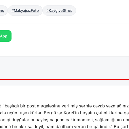
enç
#MakyajsızFoto
#KaygıveStres
sApp
dı' başlıqlı bir post məqaləsinə verilmiş şərhiə cavab yazmağınız
əqalə üçün təşəkkürlər. Bergüzar Korel'in həyatın çətinliklərinə qa
. Həqiqi duyğularını paylaşmaqdan çəkinməməsi, sağlamlığının o
əcə bir aktrisa deyil, həm də ilham verən bir qadındır.'. Bu şər