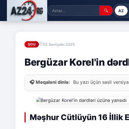
🔍
AZ
02.Sentyabr.2025
ŞOU
Bergüzar Korel'in dərd
🎧 Məqaləni dinlə:
Bu yazı üçün səsli versiya
Məşhur Cütlüyün 16 İllik 