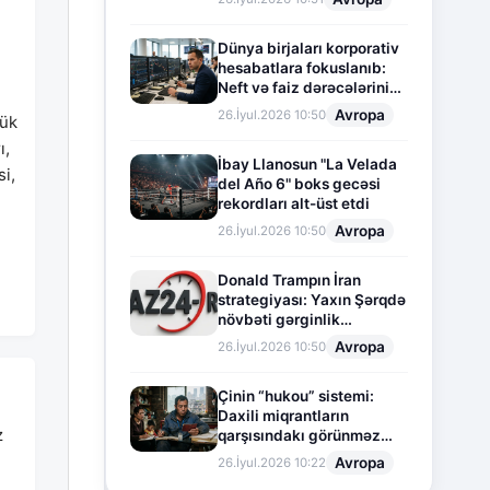
Dünya birjaları korporativ
hesabatlara fokuslanıb:
Neft və faiz dərəcələrinin
təsiri altında cari vəziyyət
Avropa
26.İyul.2026 10:50
lük
ı,
İbay Llanosun "La Velada
si,
del Año 6" boks gecəsi
rekordları alt-üst etdi
Avropa
26.İyul.2026 10:50
Donald Trampın İran
strategiyası: Yaxın Şərqdə
növbəti gərginlik
mərhələsi
Avropa
26.İyul.2026 10:50
Çinin “hukou” sistemi:
Daxili miqrantların
z
qarşısındakı görünməz
sədd
Avropa
26.İyul.2026 10:22