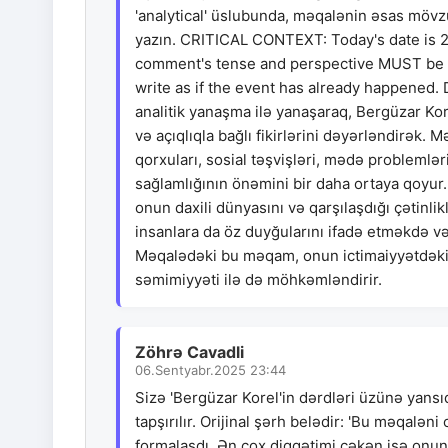
'analytical' üslubunda, məqalənin əsas mövz
yazın. CRITICAL CONTEXT: Today's date is 2
comment's tense and perspective MUST be appr
write as if the event has already happened. D
analitik yanaşma ilə yanaşaraq, Bergüzar Kore
və açıqlıqla bağlı fikirlərini dəyərləndirək. 
qorxuları, sosial təşvişləri, mədə problemlər
sağlamlığının önəmini bir daha ortaya qoyur. 
onun daxili dünyasını və qarşılaşdığı çətinlik
insanlara da öz duyğularını ifadə etməkdə və
Məqalədəki bu məqam, onun ictimaiyyətdəki i
səmimiyyəti ilə də möhkəmləndirir.
Zöhrə Cavadli
06.Sentyabr.2025 23:44
Sizə 'Bergüzar Korel'in dərdləri üzünə yansı
tapşırılır. Orijinal şərh belədir: 'Bu məqalə
formalaşdı. Ən çox diqqətimi çəkən isə onun