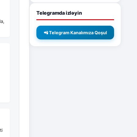
Telegramda izləyin
da,
📲 Telegram Kanalımıza Qoşul
ti