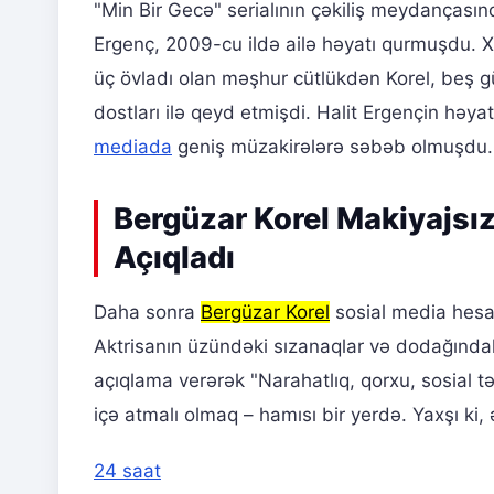
"Min Bir Gecə" serialının çəkiliş meydançasın
Ergenç, 2009-cu ildə ailə həyatı qurmuşdu. Xo
üç övladı olan məşhur cütlükdən Korel, beş g
dostları ilə qeyd etmişdi. Halit Ergençin həy
mediada
geniş müzakirələrə səbəb olmuşdu.
Bergüzar Korel Makiyajsı
Açıqladı
Daha sonra
Bergüzar Korel
sosial media hesa
Aktrisanın üzündəki sızanaqlar və dodağındak
açıqlama verərək "Narahatlıq, qorxu, sosial t
içə atmalı olmaq – hamısı bir yerdə. Yaxşı ki, 
24 saat