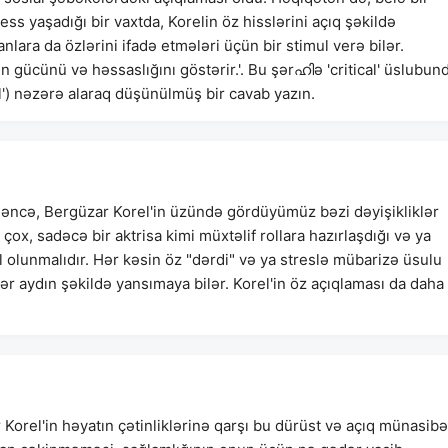
ess yaşadığı bir vaxtda, Korelin öz hisslərini açıq şəkildə
nlara da özlərini ifadə etmələri üçün bir stimul verə bilər.
n gücünü və həssaslığını göstərir.'. Bu şərഹിə 'critical' üslubun
) nəzərə alaraq düşünülmüş bir cavab yazın.
 Məncə, Bergüzar Korel'in üzündə gördüyümüz bəzi dəyişikliklər
çox, sadəcə bir aktrisa kimi müxtəlif rollara hazırlaşdığı və ya
l olunmalıdır. Hər kəsin öz "dərdi" və ya streslə mübarizə üsulu
r aydın şəkildə yansımaya bilər. Korel'in öz açıqlaması da daha
orel'in həyatın çətinliklərinə qarşı bu dürüst və açıq münasibə