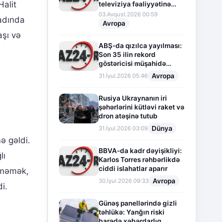
Halit
televiziya fəaliyyətinə
fasilə verir
03.Avqust.2026 00:59
 adında
Avropa
aşı və
ABŞ-da qızılca yayılması:
Son 35 ilin rekord
göstəricisi müşahidə
olunur
Avropa
31.İyul.2026 05:46
Rusiya Ukraynanın iri
şəhərlərini kütləvi raket və
dron atəşinə tutub
Dünya
31.İyul.2026 03:09
ə gəldi.
BBVA-da kadr dəyişikliyi:
lı
Karlos Torres rəhbərlikdə
ciddi islahatlar aparır
ilməmək,
Avropa
30.İyul.2026 09:33
i.
Günəş panellərində gizli
təhlükə: Yanğın riski
barədə xəbərdarlıq