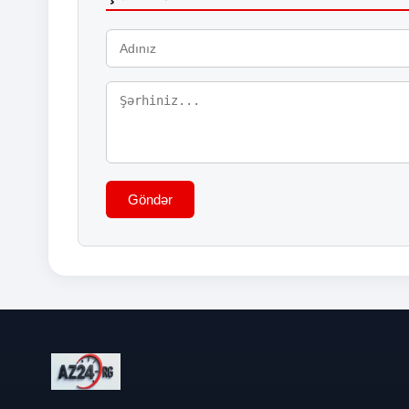
Göndər