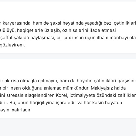
 karyerasında, həm də şəxsi həyatında yaşadığı bəzi çətinliklər
zlülüyü, həqiqətlərlə üzləşib, öz hisslərini ifadə etməsi
r şəffaf şəkildə paylaşması, bir çox insan üçün ilham mənbəyi ola
ə gözləyirəm.
r aktrisa olmaqla qalmayıb, həm də həyatın çətinlikləri qarşısın
ən bir insan olduğunu anlamaq mümkündür. Makiyajsız halda
i stresslə əlaqələndirən Korel, ictimaiyyətə özündəki zəifliklər
ir. Bu, onun həqiqiliyinə işarə edir və hər kəsin həyatda
yini xatırladır.