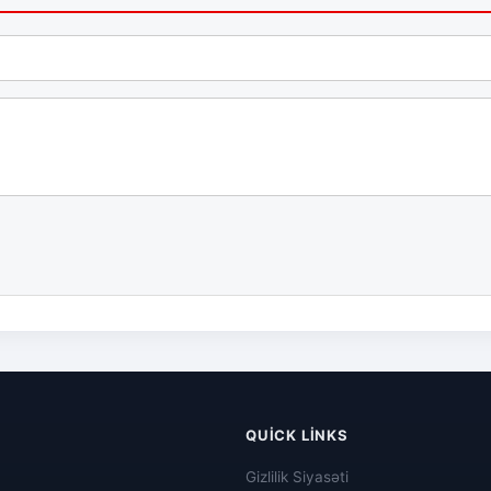
QUICK LINKS
Gizlilik Siyasəti