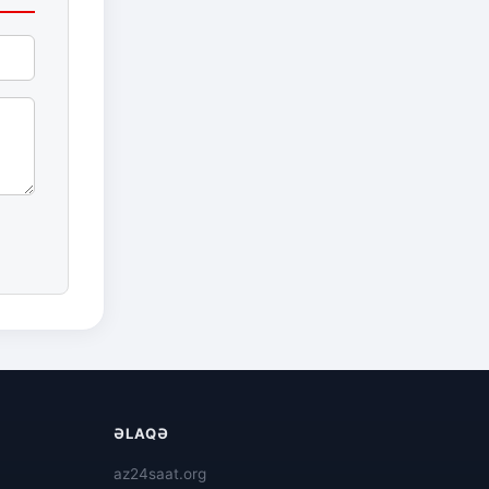
ƏLAQƏ
az24saat.org