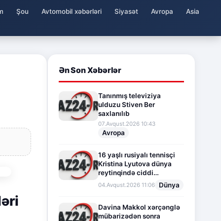
m
Şou
Avtomobil xəbərləri
Siyasət
Avropa
Asia
Ən Son Xəbərlər
Tanınmış televiziya
ulduzu Stiven Ber
saxlanılıb
07.Avqust.2026 10:43
Avropa
16 yaşlı rusiyalı tennisçi
Kristina Lyutova dünya
reytinqində ciddi
irəliləyişə imza atdı
Dünya
04.Avqust.2026 11:06
əri
Davina Makkol xərçənglə
mübarizədən sonra