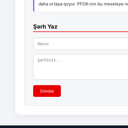
daha ortaya qoyur. PFDK-nın bu məsələyə ne
Şərh Yaz
Göndər