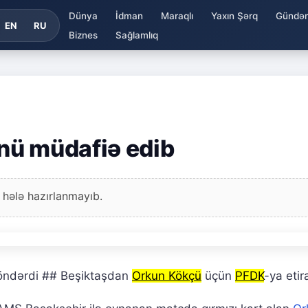
Dünya
İdman
Maraqlı
Yaxın Şərq
Gündə
EN
RU
Biznes
Sağlamlıq
nü müdafiə edib
 hələ hazırlanmayıb.
öndərdi ## Beşiktaşdan
Orkun Kökçü
üçün
PFDK
-ya etir