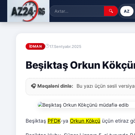
🔍
AZ
17.Sentyabr.2025
İDMAN
Beşiktaş Orkun Kökçü
🎧 Məqaləni dinlə:
Bu yazı üçün səsli versiya
Beşiktaş
PFDK
-ya
Orkun Kökçü
üçün etiraz g