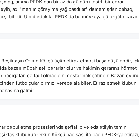
şmaq, amma PFDK-dan bir az da güldürü təsirli bir qərar
ləyib, axı "mənim çörəyimə yağ basdılar" deməmişdən qabaq,
yaxşı bilirdi. Ümid edək ki, PFDK da bu mövzuya gülə-gülə baxar
Beşiktaşın Orkun Kökçü üçün etiraz etməsi başa düşüləndir, la
lda bəzən mübahisəli qərarlar olur və hakimin qərarına hörmət
n həqiqətən də faul olmadığını göstərmək çətindir. Bəzən oyun
indən futbolçular qırmızı vərəqə ala bilər. Etiraz etmək klubun
mənasına gəlmir.
ar qəbul etmə proseslərində şəffaflıq və ədalətliyin təmin
Beşiktaş klubunun Orkun Kökçü hadisəsi ilə bağlı PFDK-ya etirazı