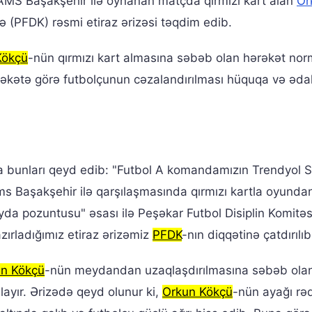
RAMS Başakşehir ilə oynanan matçda qırmızı kart alan
Or
ə (PFDK) rəsmi etiraz ərizəsi təqdim edib.
Kökçü
-nün qırmızı kart almasına səbəb olan hərəkət no
ərəkətə görə futbolçunun cəzalandırılması hüquqa və əda
da bunları qeyd edib: "Futbol A komandamızın Trendyol 
 Başakşehir ilə qarşılaşmasında qırmızı kartla oyundan
ayda pozuntusu" əsası ilə Peşəkar Futbol Disiplin Komitə
ırladığımız etiraz ərizəmiz
PFDK
-nın diqqətinə çatdırılıb
n Kökçü
-nün meydandan uzaqlaşdırılmasına səbəb ola
layır. Ərizədə qeyd olunur ki,
Orkun Kökçü
-nün ayağı rə