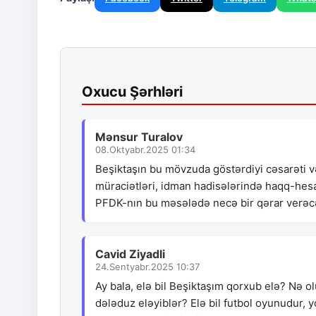
Oxucu Şərhləri
Mənsur Turalov
08.Oktyabr.2025 01:34
Beşiktaşın bu mövzuda göstərdiyi cəsarəti və
müraciətləri, idman hadisələrində haqq-hes
PFDK-nın bu məsələdə necə bir qərar verəcə
Cavid Ziyadli
24.Sentyabr.2025 10:37
Ay bala, elə bil Beşiktaşım qorxub elə? Nə o
dələduz eləyiblər? Elə bil futbol oyunudur, 