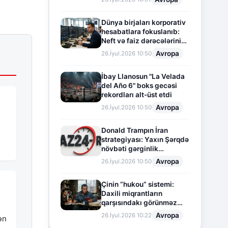
Dünya birjaları korporativ
hesabatlara fokuslanıb:
Neft və faiz dərəcələrinin
təsiri altında cari vəziyyət
Avropa
26.İyul.2026 10:50
İbay Llanosun "La Velada
del Año 6" boks gecəsi
rekordları alt-üst etdi
Avropa
26.İyul.2026 10:50
Donald Trampın İran
strategiyası: Yaxın Şərqdə
növbəti gərginlik
mərhələsi
Avropa
26.İyul.2026 10:50
Çinin “hukou” sistemi:
Daxili miqrantların
qarşısındakı görünməz
sədd
Avropa
26.İyul.2026 10:22
ən