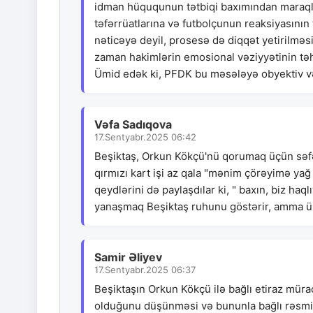
idman hüququnun tətbiqi baxımından maraqlı
təfərrüatlarına və futbolçunun reaksiyasının
nəticəyə deyil, prosesə də diqqət yetirilməsi
zaman hakimlərin emosional vəziyyətinin təh
Ümid edək ki, PFDK bu məsələyə obyektiv və 
Vəfa Sadıqova
17.Sentyabr.2025 06:42
Beşiktaş, Orkun Kökçü'nü qorumaq üçün səfə
qırmızı kart işi az qala "mənim çörəyimə yağ 
qeydlərini də paylaşdılar ki, " baxın, biz haq
yanaşmaq Beşiktaş ruhunu göstərir, amma ümi
Samir Əliyev
17.Sentyabr.2025 06:37
Beşiktaşın Orkun Kökçü ilə bağlı etiraz mürac
olduğunu düşünməsi və bununla bağlı rəsmi a