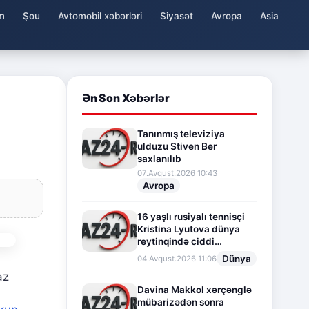
m
Şou
Avtomobil xəbərləri
Siyasət
Avropa
Asia
Ən Son Xəbərlər
Tanınmış televiziya
ulduzu Stiven Ber
saxlanılıb
07.Avqust.2026 10:43
Avropa
16 yaşlı rusiyalı tennisçi
Kristina Lyutova dünya
reytinqində ciddi
irəliləyişə imza atdı
Dünya
04.Avqust.2026 11:06
az
Davina Makkol xərçənglə
mübarizədən sonra