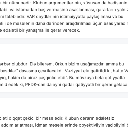
 bir nümunədir. Klubun arqumentlərinin, xüsusən də hadisənin
 təbii və istəmədən baş verməsinə əsaslanması, qərarların yalnı
ni tələb edir. VAR qeydlərinin ictimaiyyətlə paylaşılması və bu
lili də məsələnin daha dərindən araşdırılması üçün əsas yaradır
ədalətli bir yanaşma ilə qərar verəcək.
rbər olubdur! Elə bilərəm, Orkun bizim uşağımızdır, amma bu
basdılar" davasına çevriləcəkdi. Vəziyyət elə gətirildi ki, hətta 
lıyıq, hakim də biraz çaşqınlıq etdi". Bu mövzuya belə qətiyyətlə
d edək ki, PFDK-dan da eyni qədər qətiyyətli bir qərar gələcə
iəti diqqət çəkici bir məsələdir. Klubun qərarın ədalətsiz
ddımlar atması, idman məsələlərində obyektivliyin vacibliyini b