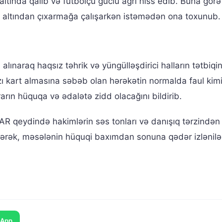
ltında qalıb və futbolçu güclü ağrı hiss edib. Buna görə
n altından çıxarmağa çalışarkən istəmədən ona toxunub.
alınaraq haqsız təhrik və yüngülləşdirici halların tətbiqi
zı kart almasına səbəb olan hərəkətin normalda faul kim
rın hüquqa və ədalətə zidd olacağını bildirib.
AR qeydində hakimlərin səs tonları və danışıq tərzindən 
dərək, məsələnin hüquqi baxımdan sonuna qədər izlənilə
sApp