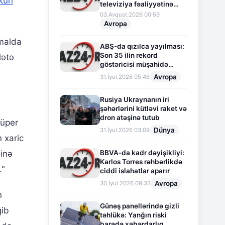
kun
televiziya fəaliyyətinə
fasilə verir
03.Avqust.2026 00:59
Avropa
rmalda
ABŞ-da qızılca yayılması:
Son 35 ilin rekord
lətə
göstəricisi müşahidə
olunur
Avropa
31.İyul.2026 05:46
Rusiya Ukraynanın iri
şəhərlərini kütləvi raket və
dron atəşinə tutub
Süper
Dünya
31.İyul.2026 03:09
 xaric
BBVA-da kadr dəyişikliyi:
sinə
Karlos Torres rəhbərlikdə
."
ciddi islahatlar aparır
Avropa
30.İyul.2026 09:33
n
Günəş panellərində gizli
qib
təhlükə: Yanğın riski
barədə xəbərdarlıq