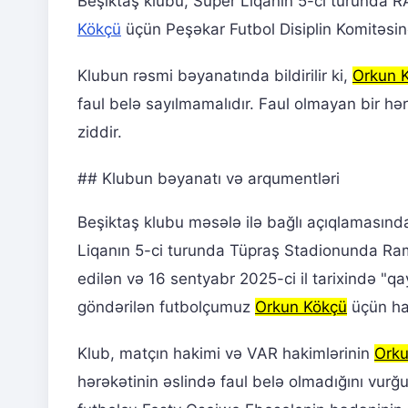
Beşiktaş klubu, Süper Liqanın 5-ci turunda 
Kökçü
üçün Peşəkar Futbol Disiplin Komitəsin
Klubun rəsmi bəyanatında bildirilir ki,
Orkun 
faul belə sayılmamalıdır. Faul olmayan bir h
ziddir.
## Klubun bəyanatı və arqumentləri
Beşiktaş klubu məsələ ilə bağlı açıqlamasın
Liqanın 5-ci turunda Tüpraş Stadionunda Rams
edilən və 16 sentyabr 2025-ci il tarixində "q
göndərilən futbolçumuz
Orkun Kökçü
üçün haz
Klub, matçın hakimi və VAR hakimlərinin
Orku
hərəkətinin əslində faul belə olmadığını vurğu