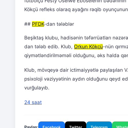
futbolçu Festy Oseiwe Eboselenin bədəninin a
Kökçü refleks olaraq ayağını rəqib oyunçunu
##
PFDK
-dan tələblər
Beşiktaş klubu, hadisənin təfərrüatları nəzərə 
dan tələb edib. Klub,
Orkun Kökçü
-nün qırmı
qiymətləndirilməməli olduğunu, əks halda qəra
Klub, mövqeyə dair ictimaiyyətlə paylaşılan V
psixoloji vəziyyətinin aydın olduğunu qeyd e
vurğulayıb.
24 saat
Paylaş:
Facebook
Twitter
Telegram
What