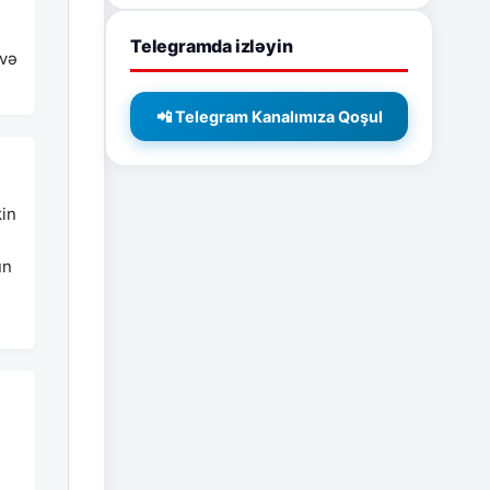
Telegramda izləyin
 və
📲 Telegram Kanalımıza Qoşul
kin
un
,