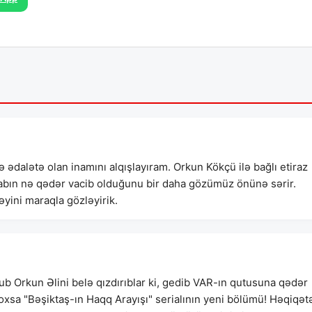
 ədalətə olan inamını alqışlayıram. Orkun Kökçü ilə bağlı etiraz
abın nə qədər vacib olduğunu bir daha gözümüz önünə sərir.
yini maraqla gözləyirik.
lub Orkun Əlini belə qızdırıblar ki, gedib VAR-ın qutusuna qədər
yoxsa "Bəşiktaş-ın Haqq Arayışı" serialının yeni bölümü! Həqiqət