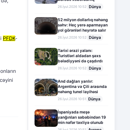
 də,
Dünya
26.İyul.2026 10:52
52 milyon dollarlıq nəhəng
səhv: Heç yerə aparmayan
yol görənləri heyrətə salır
Dünya
26.İyul.2026 10:52
ni
PFDK
-
i
Tarixi ərazi yalanı:
Turistləri aldadan şəxs
bələdiyyəni də çaşdırdı
Dünya
26.İyul.2026 10:52
onların
cəyini
And dağları yarılır:
Argentina və Çili arasında
nəhəng tunel layihəsi
Dünya
26.İyul.2026 10:51
İspaniyada meşə
yanğınları səbəbindən 19
min nəfər təxliyə olunub
Avropa
26.İyul.2026 10:51