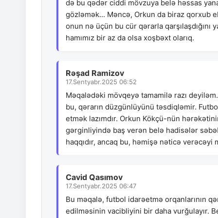
də bu qədər ciddi mövzuya belə həssas yana
gözləmək... Məncə, Orkun da biraz qorxub e
onun nə üçün bu cür qərarla qarşılaşdığını 
hamımız bir az da olsa xoşbəxt olarıq.
Rəşad Ramizov
17.Sentyabr.2025 06:52
Məqalədəki mövqeyə tamamilə razı deyiləm. 
bu, qərarın düzgünlüyünü təsdiqləmir. Futbo
etmək lazımdır. Orkun Kökçü-nün hərəkətini
gərginliyində baş verən belə hadisələr səbəb
haqqıdır, ancaq bu, həmişə nəticə verəcəyi 
Cavid Qasımov
17.Sentyabr.2025 06:47
Bu məqalə, futbol idarəetmə orqanlarının qər
edilməsinin vacibliyini bir daha vurğulayır. 