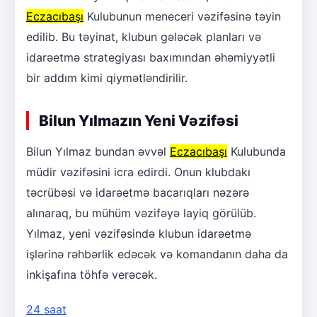
Eczacıbaşı
Kulubunun meneceri vəzifəsinə təyin
edilib. Bu təyinat, klubun gələcək planları və
idarəetmə strategiyası baxımından əhəmiyyətli
bir addım kimi qiymətləndirilir.
Bilun Yılmazın Yeni Vəzifəsi
Bilun Yılmaz bundan əvvəl
Eczacıbaşı
Kulubunda
müdir vəzifəsini icra edirdi. Onun klubdakı
təcrübəsi və idarəetmə bacarıqları nəzərə
alınaraq, bu mühüm vəzifəyə layiq görülüb.
Yılmaz, yeni vəzifəsində klubun idarəetmə
işlərinə rəhbərlik edəcək və komandanın daha da
inkişafına töhfə verəcək.
24 saat