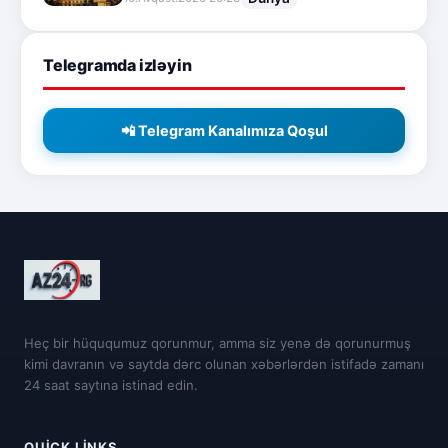
Telegramda izləyin
📲 Telegram Kanalımıza Qoşul
Heç bir hüququmuz qorunmur, amma siz yenə də qorunurmuş
kimi davranın və saytda dərc olunan xəbərlərdən istifadə zamanı
24 saat saytına istinad edin.
QUICK LINKS