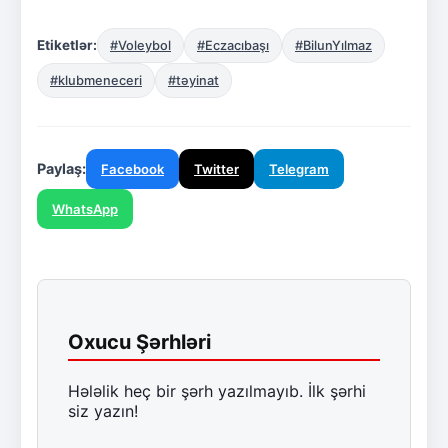
Etiketlər:
#Voleybol
#Eczacıbaşı
#BilunYılmaz
#klubmeneceri
#təyinat
Paylaş:
Facebook
Twitter
Telegram
WhatsApp
Oxucu Şərhləri
Hələlik heç bir şərh yazılmayıb. İlk şərhi
siz yazın!