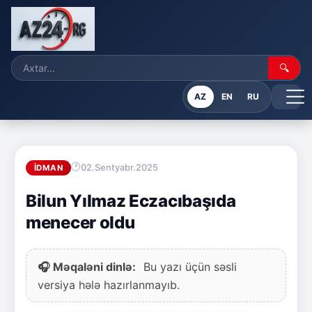
🔍
AZ
EN
RU
02.Sentyabr.2025
İDMAN
Bilun Yılmaz Eczacıbaşıda
menecer oldu
🎧 Məqaləni dinlə:
Bu yazı üçün səsli
versiya hələ hazırlanmayıb.