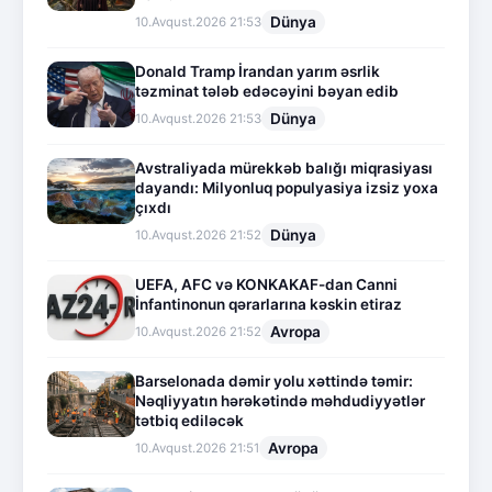
Dünya
10.Avqust.2026 21:53
Donald Tramp İrandan yarım əsrlik
təzminat tələb edəcəyini bəyan edib
Dünya
10.Avqust.2026 21:53
Avstraliyada mürekkəb balığı miqrasiyası
dayandı: Milyonluq populyasiya izsiz yoxa
çıxdı
Dünya
10.Avqust.2026 21:52
UEFA, AFC və KONKAKAF-dan Canni
İnfantinonun qərarlarına kəskin etiraz
Avropa
10.Avqust.2026 21:52
Barselonada dəmir yolu xəttində təmir:
Nəqliyyatın hərəkətində məhdudiyyətlər
tətbiq ediləcək
Avropa
10.Avqust.2026 21:51