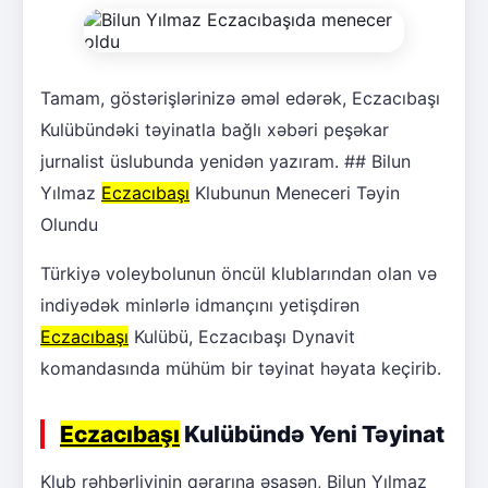
Tamam, göstərişlərinizə əməl edərək, Eczacıbaşı
Kulübündəki təyinatla bağlı xəbəri peşəkar
jurnalist üslubunda yenidən yazıram. ## Bilun
Yılmaz
Eczacıbaşı
Klubunun Meneceri Təyin
Olundu
Türkiyə voleybolunun öncül klublarından olan və
indiyədək minlərlə idmançını yetişdirən
Eczacıbaşı
Kulübü, Eczacıbaşı Dynavit
komandasında mühüm bir təyinat həyata keçirib.
Eczacıbaşı
Kulübündə Yeni Təyinat
Klub rəhbərliyinin qərarına əsasən, Bilun Yılmaz