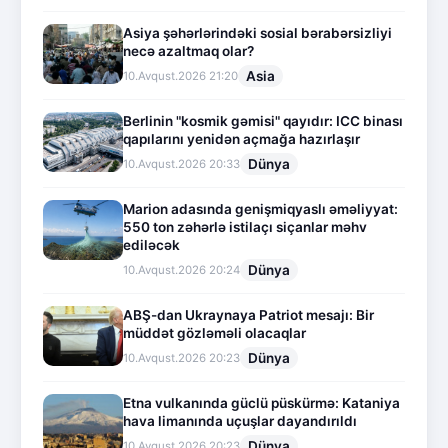
Asiya şəhərlərindəki sosial bərabərsizliyi
necə azaltmaq olar?
Asia
10.Avqust.2026 21:20
Berlinin "kosmik gəmisi" qayıdır: ICC binası
qapılarını yenidən açmağa hazırlaşır
Dünya
10.Avqust.2026 20:33
Marion adasında genişmiqyaslı əməliyyat:
550 ton zəhərlə istilaçı siçanlar məhv
ediləcək
Dünya
10.Avqust.2026 20:24
ABŞ-dan Ukraynaya Patriot mesajı: Bir
müddət gözləməli olacaqlar
Dünya
10.Avqust.2026 20:23
Etna vulkanında güclü püskürmə: Kataniya
hava limanında uçuşlar dayandırıldı
Dünya
10.Avqust.2026 20:23