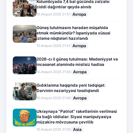
Kolumbiyada 7,4 bal gücündə zəlzələ:
ciddi dağıntılar qeydə alınıb
Avropa
10.Avqust.2026 21:51
Günəş tutulmasını haradan müşahidə
etmək mümkündür? İspaniyada xüsusi
izləmə nöqtələri hazırlanıb
Avropa
10.Avqust.2026 21:51
2026-cı il günəş tutulması: Mədəniyyət və
incəsənət aləmində misilsiz hadisə
Avropa
10.Avqust.2026 21:50
Gıdıklanma haqqında yeni tədqiqat:
Darvinin nəzəriyyəsi təsdiqləndi
Avropa
10.Avqust.2026 21:40
Ukraynaya “Patriot” raketlərinin verilməsi
ilə bağlı iddialar: Siyasi manipulyasiya
müzakirə mövzusuna çevrilib
Asia
10.Avqust.2026 21:20