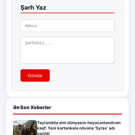
Şərh Yaz
Göndər
Ən Son Xəbərlər
Taylandda elm dünyasını həyəcanlandıran
kəşf: Yeni kərtənkələ növünə 'Syrax' adı
verildi