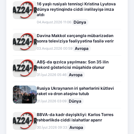
16 yaşlı rusiyalı tennisçi Kristina Lyutova
dünya reytinqində ciddi irəliləyişə imza
atdı
Dünya
04.Avqust.2026 11:06
Davina Makkol xərçənglə mübarizədən
sonra televiziya fəaliyyətinə fasilə verir
Avropa
03.Avqust.2026 00:59
ABŞ-da qızılca yayılması: Son 35 ilin
rekord göstəricisi müşahidə olunur
Avropa
31.İyul.2026 05:46
Rusiya Ukraynanın iri şəhərlərini kütləvi
raket və dron atəşinə tutub
Dünya
31.İyul.2026 03:09
BBVA-da kadr dəyişikliyi: Karlos Torres
rəhbərlikdə ciddi islahatlar aparır
Avropa
30.İyul.2026 09:33