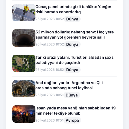
Günəş panellərində gizli təhlükə: Yanğın
riski barədə xəbərdarlıq
Dünya
26.İyul.2026 10:52
52 milyon dollarlıq nəhəng səhv: Heç yerə
aparmayan yol görənləri heyrətə salır
Dünya
26.İyul.2026 10:52
Tarixi ərazi yalanı: Turistləri aldadan şəxs
bələdiyyəni də çaşdırdı
Dünya
26.İyul.2026 10:52
And dağları yarılır: Argentina və Çili
arasında nəhəng tunel layihəsi
Dünya
26.İyul.2026 10:51
İspaniyada meşə yanğınları səbəbindən 19
min nəfər təxliyə olunub
Avropa
26.İyul.2026 10:51