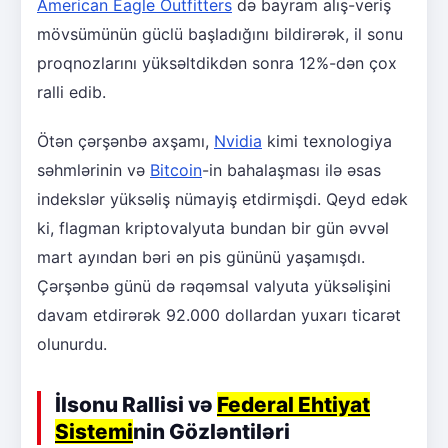
American Eagle Outfitters
də bayram alış-veriş
mövsümünün güclü başladığını bildirərək, il sonu
proqnozlarını yüksəltdikdən sonra 12%-dən çox
ralli edib.
Ötən çərşənbə axşamı,
Nvidia
kimi texnologiya
səhmlərinin və
Bitcoin
-in bahalaşması ilə əsas
indekslər yüksəliş nümayiş etdirmişdi. Qeyd edək
ki, flagman kriptovalyuta bundan bir gün əvvəl
mart ayından bəri ən pis gününü yaşamışdı.
Çərşənbə günü də rəqəmsal valyuta yüksəlişini
davam etdirərək 92.000 dollardan yuxarı ticarət
olunurdu.
İlsonu Rallisi və
Federal Ehtiyat
Sistemi
nin Gözləntiləri