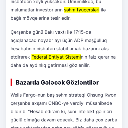
nisbətdən xeyli yüksəkdir. Ümumilikdə, bu
məlumatlar investorların
səhm fyuçersləri
ilə
bağlı mövqelərinə təsir edir.
Çərşənbə günü Bakı vaxtı ilə 17:15-də
açıqlanacaq noyabr ayı üçün ADP məşğulluq
hesabatının nisbətən stabil əmək bazarını əks
etdirərək
Federal Ehtiyat Sistemi
nin faiz qərarına
daha da aydınlıq gətirməsi gözlənilir.
Bazarda Gələcək Gözləntilər
Wells Fargo-nun baş səhm strateqi Ohsung Kwon
çərşənbə axşamı CNBC-yə verdiyi müsahibədə
bildirib: "Hesab edirəm ki, süni intellekt gəlirləri
güclü olmağa davam edəcək. Biz daha çox zərbə