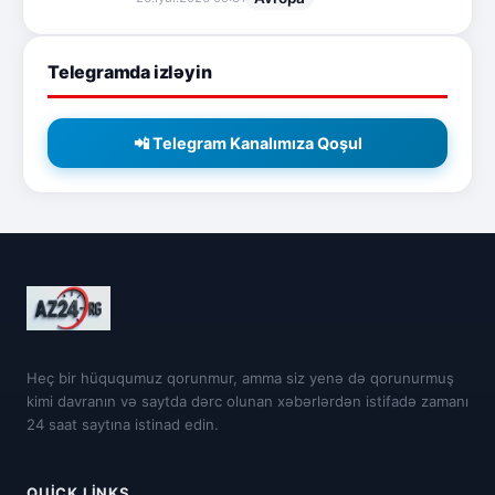
Telegramda izləyin
📲 Telegram Kanalımıza Qoşul
Heç bir hüququmuz qorunmur, amma siz yenə də qorunurmuş
kimi davranın və saytda dərc olunan xəbərlərdən istifadə zamanı
24 saat saytına istinad edin.
QUICK LINKS