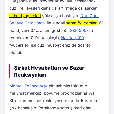
Çərşənbə günü treyderlər əvvəlki sessiyadakı
cüzi irəliləyişləri daha da artırmağa çalışarkən,
səhm fyuçersləri
yüksəlişlə başlayıb.
Dou Cons
Sənaye Ortalaması
ilə əlaqəli
səhm fyuçersləri
61
bənd, yəni 0.1% artım göstərib.
S&P 500
-ün
fyuçersləri 0.1% bahalaşıb,
Nasdaq 100
fyuçersləri isə cüzi müsbət ərazidə ticarət
olunub.
Şirkət Hesabatları və Bazar
Reaksiyaları
Marvell Technology
-nin səhmləri şirkətin
məlumat mərkəzi böyümə proqnozlarına Wall
Street-in müsbət reaksiyası fonunda 10%-dən
çox bahalaşıb. Pərakəndə satış şirkəti olan