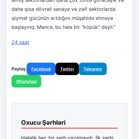
almış sektorlardan daha çox töhfə görəcəyik və
daha qısa dövrəli sənaye və zəif sektorlarda
qiymət gücünün artdığını müşahidə etməyə
başlayırıq. Məncə, bu hələ bir "köpük" deyil."
24 saat
Paylaş:
Facebook
Twitter
Telegram
WhatsApp
Oxucu Şərhləri
Hələlik heç bir şərh yazılmayıb. İlk şərhi