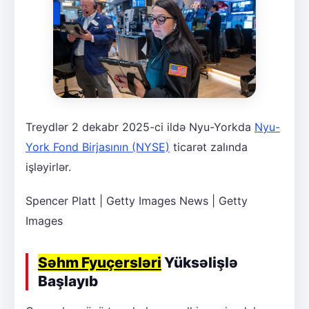
Treydlər 2 dekabr 2025-ci ildə Nyu-Yorkda
Nyu-
York Fond Birjasının (NYSE)
ticarət zalında
işləyirlər.
Spencer Platt | Getty Images News | Getty
Images
Səhm Fyuçersləri
Yüksəlişlə
Başlayıb