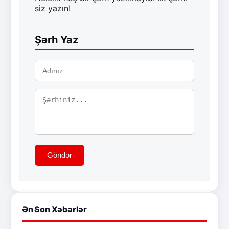
siz yazın!
Şərh Yaz
Göndər
Ən Son Xəbərlər