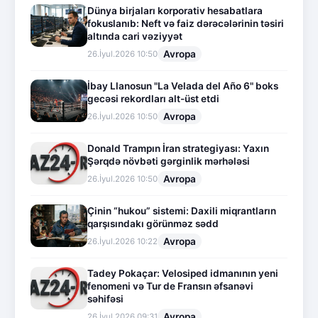
Dünya birjaları korporativ hesabatlara
fokuslanıb: Neft və faiz dərəcələrinin təsiri
altında cari vəziyyət
Avropa
26.İyul.2026 10:50
İbay Llanosun "La Velada del Año 6" boks
gecəsi rekordları alt-üst etdi
Avropa
26.İyul.2026 10:50
Donald Trampın İran strategiyası: Yaxın
Şərqdə növbəti gərginlik mərhələsi
Avropa
26.İyul.2026 10:50
Çinin “hukou” sistemi: Daxili miqrantların
qarşısındakı görünməz sədd
Avropa
26.İyul.2026 10:22
Tadey Pokaçar: Velosiped idmanının yeni
fenomeni və Tur de Fransın əfsanəvi
səhifəsi
Avropa
26.İyul.2026 09:31