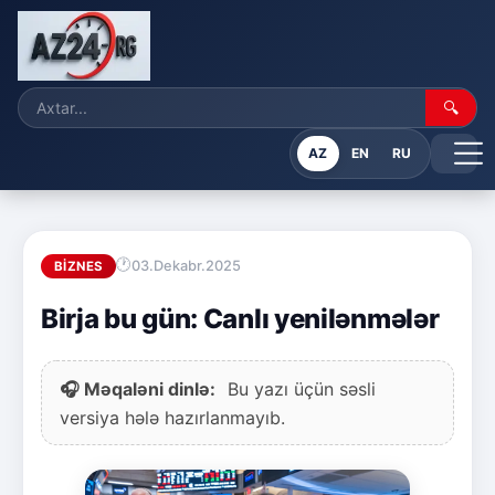
🔍
AZ
EN
RU
03.Dekabr.2025
BIZNES
Birja bu gün: Canlı yenilənmələr
🎧 Məqaləni dinlə:
Bu yazı üçün səsli
versiya hələ hazırlanmayıb.