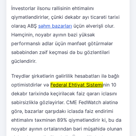
İnvestorlar ilsonu rallisinin ehtimalını
qiymətləndirirlər, çünki dekabr ayı ticarəti tarixi
olaraq ABŞ
səhm bazarları
üçün əlverişli olur.
Həmçinin, noyabr ayının bəzi yüksək
performanslı adlar üçün mənfəət götürmələr
səbəbindən zəif keçməsi də bu gözləntiləri
gücləndirir.
Treydlər şirkətlərin gəlirlilik hesabatları ilə bağlı
optimistdirlər və
Federal Ehtiyat Sistemi
nin 10
dekabr tarixində keçiriləcək faiz qərarı iclasını
səbirsizliklə gözləyirlər. CME FedWatch alətinə
görə, bazarlar qarşıdakı iclasda faiz endirimi
ehtimalını təxminən 89% qiymətləndirir ki, bu da
noyabr ayının ortalarından bəri müşahidə olunan