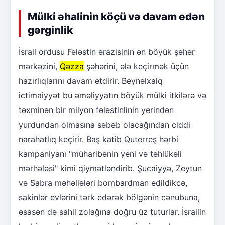
Mülki əhalinin köçü və davam edən
gərginlik
İsrail ordusu Fələstin ərazisinin ən böyük şəhər
mərkəzini,
Qəzza
şəhərini, ələ keçirmək üçün
hazırlıqlarını davam etdirir. Beynəlxalq
ictimaiyyət bu əməliyyatın böyük mülki itkilərə və
təxminən bir milyon fələstinlinin yerindən
yurdundan olmasına səbəb olacağından ciddi
narahatlıq keçirir. Baş katib Quterreş hərbi
kampaniyanı "müharibənin yeni və təhlükəli
mərhələsi" kimi qiymətləndirib. Şucaiyyə, Zeytun
və Sabra məhəllələri bombardman edildikcə,
sakinlər evlərini tərk edərək bölgənin cənubuna,
əsasən də sahil zolağına doğru üz tuturlar. İsrailin