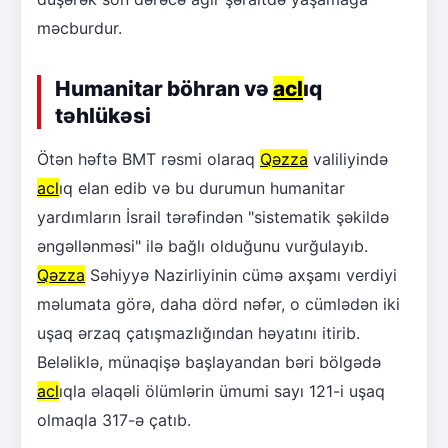
məcburdur.
Humanitar böhran və
acl
ıq
təhlükəsi
Ötən həftə BMT rəsmi olaraq
Qəzza
valiliyində
acl
ıq elan edib və bu durumun humanitar
yardımların İsrail tərəfindən "sistematik şəkildə
əngəllənməsi" ilə bağlı olduğunu vurğulayıb.
Qəzza
Səhiyyə Nazirliyinin cümə axşamı verdiyi
məlumata görə, daha dörd nəfər, o cümlədən iki
uşaq ərzaq çatışmazlığından həyatını itirib.
Beləliklə, münaqişə başlayandan bəri bölgədə
acl
ıqla əlaqəli ölümlərin ümumi sayı 121-i uşaq
olmaqla 317-ə çatıb.