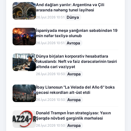
And dağları yarılır: Argentina və Çili
arasında nəhəng tunel layihəsi
Dünya
26.İyul.2026 10:51
İspaniyada meşə yanğınları səbəbindən 19
min nəfər təxliyə olunub
Avropa
26.İyul.2026 10:51
Dünya birjaları korporativ hesabatlara
fokuslanıb: Neft və faiz dərəcələrinin təsiri
altında cari vəziyyət
Avropa
26.İyul.2026 10:50
İbay Llanosun "La Velada del Año 6" boks
gecəsi rekordları alt-üst etdi
Avropa
26.İyul.2026 10:50
Donald Trampın İran strategiyası: Yaxın
Şərqdə növbəti gərginlik mərhələsi
Avropa
26.İyul.2026 10:50