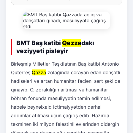
BMT Baş katibi
Qəzza
dakı
vəziyyəti pisləyir
Birləşmiş Millətlər Təşkilatının Baş katibi Antonio
Quterreş
Qəzza
zolağında cərəyan edən dəhşətli
hadisələri və artan humanitar faciəni sərt şəkildə
qınayıb. O, zorakılığın artması və humanitar
böhran fonunda məsuliyyətin təmin edilməsi,
habelə beynəlxalq ictimaiyyətdən dərhal
addımlar atılması üçün çağırış edib. Hazırda
təxminən iki milyon fələstinli evlərindən didərgin
düşərək son dərəcə ağır şəraitdə yaşamağa