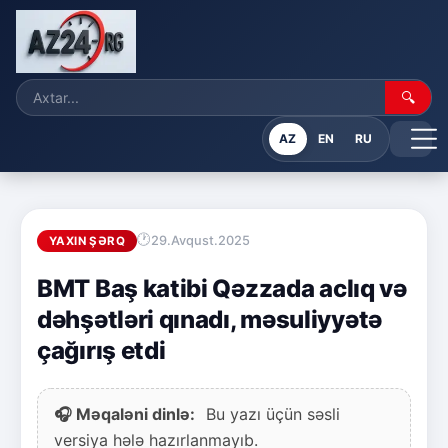
🔍
AZ
EN
RU
29.Avqust.2025
YAXIN ŞƏRQ
BMT Baş katibi Qəzzada aclıq və
dəhşətləri qınadı, məsuliyyətə
çağırış etdi
🎧 Məqaləni dinlə:
Bu yazı üçün səsli
versiya hələ hazırlanmayıb.