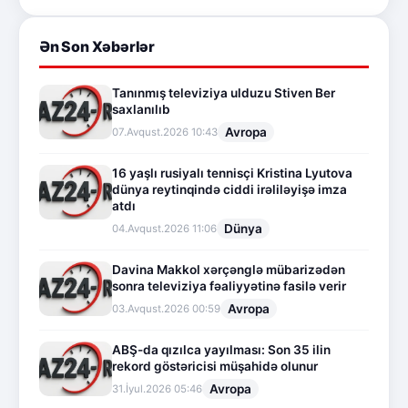
Ən Son Xəbərlər
Tanınmış televiziya ulduzu Stiven Ber
saxlanılıb
Avropa
07.Avqust.2026 10:43
16 yaşlı rusiyalı tennisçi Kristina Lyutova
dünya reytinqində ciddi irəliləyişə imza
atdı
Dünya
04.Avqust.2026 11:06
Davina Makkol xərçənglə mübarizədən
sonra televiziya fəaliyyətinə fasilə verir
Avropa
03.Avqust.2026 00:59
ABŞ-da qızılca yayılması: Son 35 ilin
rekord göstəricisi müşahidə olunur
Avropa
31.İyul.2026 05:46