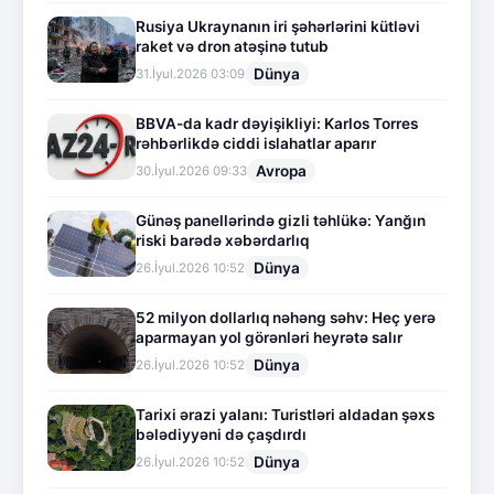
Rusiya Ukraynanın iri şəhərlərini kütləvi
raket və dron atəşinə tutub
Dünya
31.İyul.2026 03:09
BBVA-da kadr dəyişikliyi: Karlos Torres
rəhbərlikdə ciddi islahatlar aparır
Avropa
30.İyul.2026 09:33
Günəş panellərində gizli təhlükə: Yanğın
riski barədə xəbərdarlıq
Dünya
26.İyul.2026 10:52
52 milyon dollarlıq nəhəng səhv: Heç yerə
aparmayan yol görənləri heyrətə salır
Dünya
26.İyul.2026 10:52
Tarixi ərazi yalanı: Turistləri aldadan şəxs
bələdiyyəni də çaşdırdı
Dünya
26.İyul.2026 10:52