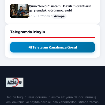
Çinin “hukou” sistemi: Daxili miqrantların
qarşısındakı görünməz sədd
Avropa
26.İyul.2026 10:22
Telegramda izləyin
📲 Telegram Kanalımıza Qoşul
Heç bir hüququmuz qorunmur, amma siz yenə də qorunurmuş
kimi davranın və saytda dərc olunan xəbərlərdən istifadə zamanı