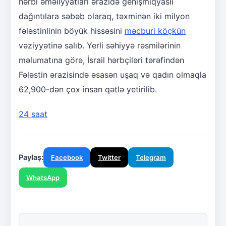
hərbi əməliyyatları ərazidə genişmiqyaslı
dağıntılara səbəb olaraq, təxminən iki milyon
fələstinlinin böyük hissəsini
məcburi köçkün
vəziyyətinə salıb. Yerli səhiyyə rəsmilərinin
məlumatına görə, İsrail hərbçiləri tərəfindən
Fələstin ərazisində əsasən uşaq və qadın olmaqla
62,900-dən çox insan qətlə yetirilib.
24 saat
Paylaş:
Facebook
Twitter
Telegram
WhatsApp