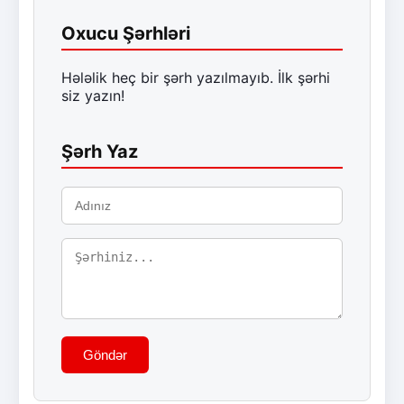
Oxucu Şərhləri
Hələlik heç bir şərh yazılmayıb. İlk şərhi
siz yazın!
Şərh Yaz
Göndər