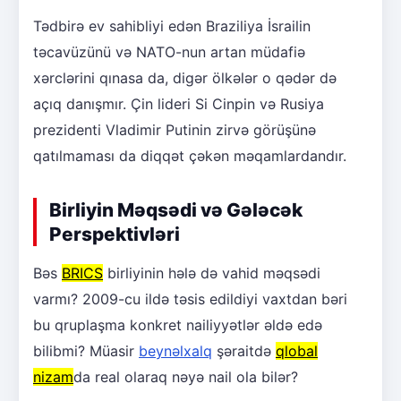
Tədbirə ev sahibliyi edən Braziliya İsrailin
təcavüzünü və NATO-nun artan müdafiə
xərclərini qınasa da, digər ölkələr o qədər də
açıq danışmır. Çin lideri Si Cinpin və Rusiya
prezidenti Vladimir Putinin zirvə görüşünə
qatılmaması da diqqət çəkən məqamlardandır.
Birliyin Məqsədi və Gələcək
Perspektivləri
Bəs
BRICS
birliyinin hələ də vahid məqsədi
varmı? 2009-cu ildə təsis edildiyi vaxtdan bəri
bu qruplaşma konkret nailiyyətlər əldə edə
bilibmi? Müasir
beynəlxalq
şəraitdə
qlobal
nizam
da real olaraq nəyə nail ola bilər?