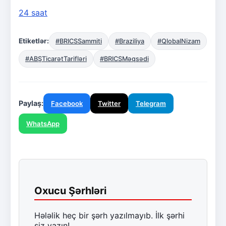
24 saat
Etiketlər:
#BRICSSammiti
#Braziliya
#QlobalNizam
#ABŞTicarətTarifləri
#BRICSMəqsədi
Paylaş:
Facebook
Twitter
Telegram
WhatsApp
Oxucu Şərhləri
Hələlik heç bir şərh yazılmayıb. İlk şərhi
siz yazın!