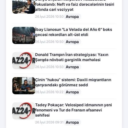
fokuslanıb: Neft və faiz dərəcələrinin təsiri
altında cari vəziyyət
Avropa
26.İyul.2026 10:50
İbay Llanosun "La Velada del Año 6" boks
gecəsi rekordları alt-üst etdi
Avropa
26.İyul.2026 10:50
Donald Trampın İran strategiyası: Yaxın
Şərqdə növbəti gərginlik mərhələsi
Avropa
26.İyul.2026 10:50
Çinin “hukou” sistemi: Daxili miqrantların
qarşısındakı görünməz sədd
Avropa
26.İyul.2026 10:22
Tadey Pokaçar: Velosiped idmanının yeni
fenomeni və Tur de Fransın əfsanəvi
səhifəsi
Avropa
26.İyul.2026 09:31