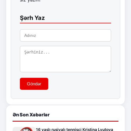
Şərh Yaz
Göndər
Ən Son Xəbərlər
16 yaşlı rusiyalı tennisçi Kristina Lyutova