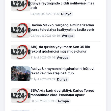
dünya reytinqində ciddi irəliləyişə imza
atdı
Dünya
04.Avqust.2026 11:06
Davina Makkol xərçənglə mübarizədən
sonra televiziya fəaliyyətinə fasilə verir
Avropa
03.Avqust.2026 00:59
ABŞ-da qızılca yayılması: Son 35 ilin
rekord göstəricisi müşahidə olunur
Avropa
31.İyul.2026 05:46
Rusiya Ukraynanın iri şəhərlərini kütləvi
raket və dron atəşinə tutub
Dünya
31.İyul.2026 03:09
BBVA-da kadr dəyişikliyi: Karlos Torres
rəhbərlikdə ciddi islahatlar aparır
Avropa
30.İyul.2026 09:33