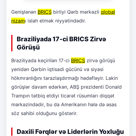
Genişlənən
BRICS
birliyi Qərb mərkəzli
qlobal
nizam
ı islah etmək niyyətindədir.
Braziliyada 17-ci BRICS Zirvə
Görüşü
Braziliyada keçirilən 17-ci
BRICS
zirvə görüşü
yenidən Qərbin iqtisadi gücünü və siyasi
hökmranlığını tarazlaşdırmağı hədəfləyir. Lakin
görüşlər davam edərkən, ABŞ prezidenti Donald
Trampın tətbiq etdiyi ticarət rüsumları diqqət
mərkəzindədir, bu da Amerikanın hələ də əsas
söz sahibi olduğunu göstərir.
Daxili Fərqlər və Liderlərin Yoxluğu