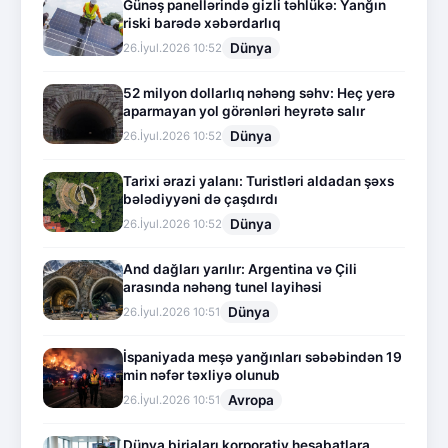
Günəş panellərində gizli təhlükə: Yanğın
riski barədə xəbərdarlıq
Dünya
26.İyul.2026 10:52
52 milyon dollarlıq nəhəng səhv: Heç yerə
aparmayan yol görənləri heyrətə salır
Dünya
26.İyul.2026 10:52
Tarixi ərazi yalanı: Turistləri aldadan şəxs
bələdiyyəni də çaşdırdı
Dünya
26.İyul.2026 10:52
And dağları yarılır: Argentina və Çili
arasında nəhəng tunel layihəsi
Dünya
26.İyul.2026 10:51
İspaniyada meşə yanğınları səbəbindən 19
min nəfər təxliyə olunub
Avropa
26.İyul.2026 10:51
Dünya birjaları korporativ hesabatlara