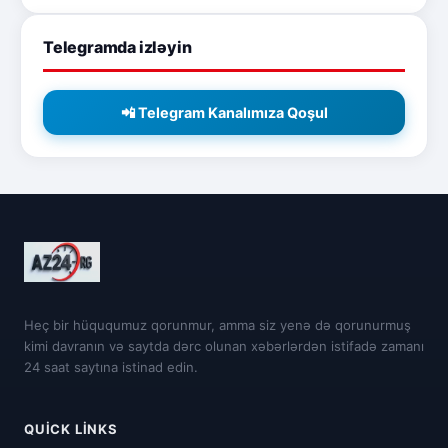
Telegramda izləyin
📲 Telegram Kanalımıza Qoşul
Heç bir hüququmuz qorunmur, amma siz yenə də qorunurmuş
kimi davranın və saytda dərc olunan xəbərlərdən istifadə zamanı
24 saat saytına istinad edin.
QUICK LINKS