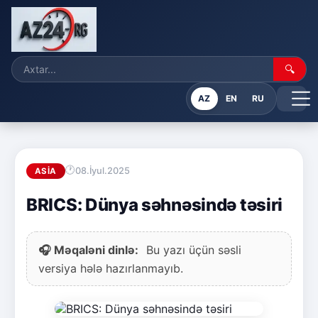
🔍
AZ
EN
RU
08.İyul.2025
ASIA
BRICS: Dünya səhnəsində təsiri
🎧 Məqaləni dinlə:
Bu yazı üçün səsli
versiya hələ hazırlanmayıb.