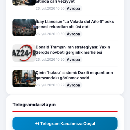
altında cari vəziyyət
Avropa
26.İyul.2026 10:50
İbay Llanosun "La Velada del Año 6" boks
gecəsi rekordları alt-üst etdi
Avropa
26.İyul.2026 10:50
Donald Trampın İran strategiyası: Yaxın
Şərqdə növbəti gərginlik mərhələsi
Avropa
26.İyul.2026 10:50
Çinin “hukou” sistemi: Daxili miqrantların
qarşısındakı görünməz sədd
Avropa
26.İyul.2026 10:22
Telegramda izləyin
📲 Telegram Kanalımıza Qoşul