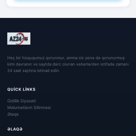
Heç bir hüququmuz qorunmur, amma siz yenə də qorunurmuş
kimi davranın və saytda dərc olunan xəbərlərdən istifadə zamanı
24 saat saytına istinad edin.
QUICK LINKS
Gizlilik Siyasəti
Məlumatların Silinməsi
Əlaqə
ƏLAQƏ