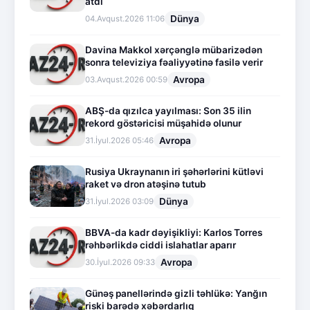
atdı
Dünya
04.Avqust.2026 11:06
Davina Makkol xərçənglə mübarizədən
sonra televiziya fəaliyyətinə fasilə verir
Avropa
03.Avqust.2026 00:59
ABŞ-da qızılca yayılması: Son 35 ilin
rekord göstəricisi müşahidə olunur
Avropa
31.İyul.2026 05:46
Rusiya Ukraynanın iri şəhərlərini kütləvi
raket və dron atəşinə tutub
Dünya
31.İyul.2026 03:09
BBVA-da kadr dəyişikliyi: Karlos Torres
rəhbərlikdə ciddi islahatlar aparır
Avropa
30.İyul.2026 09:33
Günəş panellərində gizli təhlükə: Yanğın
riski barədə xəbərdarlıq