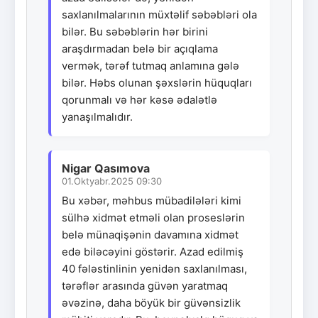
saxlanılmalarının müxtəlif səbəbləri ola
bilər. Bu səbəblərin hər birini
araşdırmadan belə bir açıqlama
vermək, tərəf tutmaq anlamına gələ
bilər. Həbs olunan şəxslərin hüquqları
qorunmalı və hər kəsə ədalətlə
yanaşılmalıdır.
Nigar Qasımova
01.Oktyabr.2025 09:30
Bu xəbər, məhbus mübadilələri kimi
sülhə xidmət etməli olan proseslərin
belə münaqişənin davamına xidmət
edə biləcəyini göstərir. Azad edilmiş
40 fələstinlinin yenidən saxlanılması,
tərəflər arasında güvən yaratmaq
əvəzinə, daha böyük bir güvənsizlik