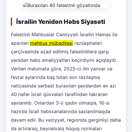
İsrailin Yenidən Həbs Siyasəti
Fələstinli Məhbuslar Cəmiyyəti İsrailin Həmas ilə
aparılan
məhbus mübadiləsi
razılaşmaları
çərçivəsində azad edilmiş fələstinlilərə qarşı
yenidən həbs əməliyyatları keçirdiyini açıqlayıb.
Verilən məlumata görə, 2025-ci ilin yanvar və
fevral aylarında baş tutan son razılaşma
nəticəsində sərbəst buraxılan şəxslərdən ən azı
40 nəfər İsrail qüvvələri tərəfindən təkrarən
saxlanılıb. Onlardan 3-ü qadın olmaqla, 16-sı
hazırda İsrail həbsxanalarında saxlanılmaqda
davam edir. Bu vəziyyət, regionda gərginliyi daha
da artıraraq, beynəlxalq hüquq normaları