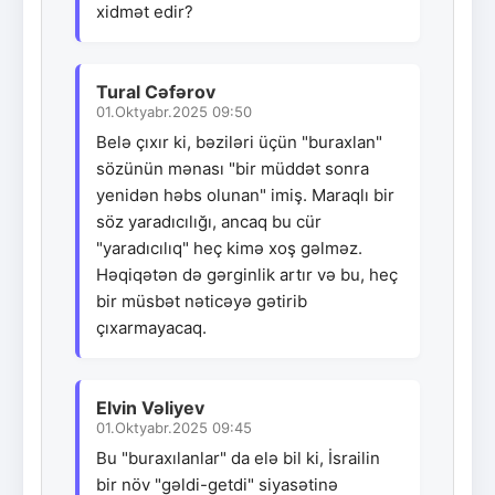
xidmət edir?
Tural Cəfərov
01.Oktyabr.2025 09:50
Belə çıxır ki, bəziləri üçün "buraxlan"
sözünün mənası "bir müddət sonra
yenidən həbs olunan" imiş. Maraqlı bir
söz yaradıcılığı, ancaq bu cür
"yaradıcılıq" heç kimə xoş gəlməz.
Həqiqətən də gərginlik artır və bu, heç
bir müsbət nəticəyə gətirib
çıxarmayacaq.
Elvin Vəliyev
01.Oktyabr.2025 09:45
Bu "buraxılanlar" da elə bil ki, İsrailin
bir növ "gəldi-getdi" siyasətinə