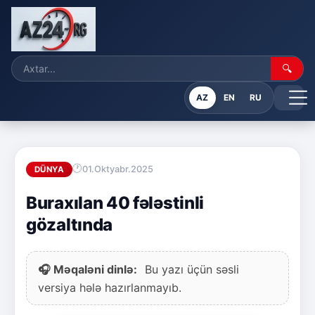
🔍
AZ
EN
RU
01.Oktyabr.2025
DÜNYA
Buraxılan 40 fələstinli
gözaltında
🎧 Məqaləni dinlə:
Bu yazı üçün səsli
versiya hələ hazırlanmayıb.