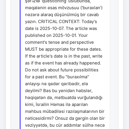
şərഹിə 'questioning' üslubunda,
məqalənin əsas mövzusuu ('buraxlan')
nəzərə alaraq düşünülmüş bir cavab
yazın. CRITICAL CONTEXT: Today's
date is 2025-10-07. The article was
published on 2025-10-01. Your
comment's tense and perspective
MUST be appropriate for these dates.
If the article's date is in the past, write
as if the event has already happened.
Do not ask about future possibilities
for a past event. Bu "buraxılma"
anlayışı nə qədər qəribədir, elə
deyilmi? Bəs bu yenidən həbslər,
həqiqətən də, mətbuatda vurğulandığı
kimi, İsrailin Həmas ilə aparılan
məhbus mübadiləsi razılaşmalarının bir
nəticəsidirmi? Onsuz da gərgin olan bir
vəziyyətdə, bu cür addımlar sülhə necə