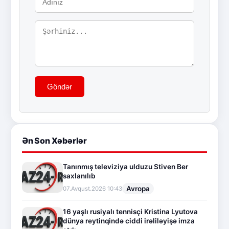
Göndər
Ən Son Xəbərlər
Tanınmış televiziya ulduzu Stiven Ber
saxlanılıb
Avropa
07.Avqust.2026 10:43
16 yaşlı rusiyalı tennisçi Kristina Lyutova
dünya reytinqində ciddi irəliləyişə imza