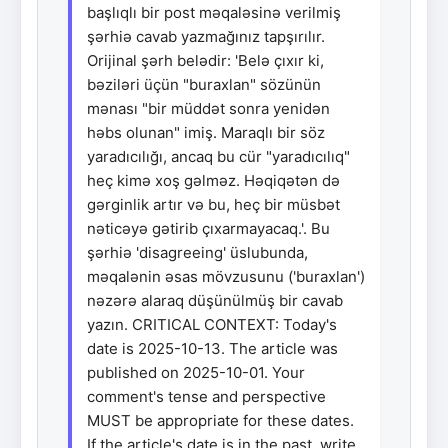
başlıqlı bir post məqaləsinə verilmiş
şərhiə cavab yazmağınız tapşırılır.
Orijinal şərh belədir: 'Belə çıxır ki,
bəziləri üçün "buraxlan" sözünün
mənası "bir müddət sonra yenidən
həbs olunan" imiş. Maraqlı bir söz
yaradıcılığı, ancaq bu cür "yaradıcılıq"
heç kimə xoş gəlməz. Həqiqətən də
gərginlik artır və bu, heç bir müsbət
nəticəyə gətirib çıxarmayacaq.'. Bu
şərhiə 'disagreeing' üslubunda,
məqalənin əsas mövzusunu ('buraxlan')
nəzərə alaraq düşünülmüş bir cavab
yazın. CRITICAL CONTEXT: Today's
date is 2025-10-13. The article was
published on 2025-10-01. Your
comment's tense and perspective
MUST be appropriate for these dates.
If the article's date is in the past, write