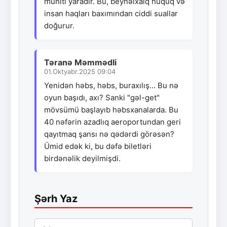
mühiti yaradır. Bu, beynəlxalq hüquq və
insan haqları baxımından ciddi suallar
doğurur.
Təranə Məmmədli
01.Oktyabr.2025 09:04
Yenidən həbs, həbs, buraxılış... Bu nə
oyun başıdı, axı? Sanki "gəl-get"
mövsümü başlayıb həbsxanalarda. Bu
40 nəfərin azadlıq aeroportundan geri
qayıtmaq şansı nə qədərdi görəsən?
Ümid edək ki, bu dəfə biletləri
birdənəlik deyilmişdi.
Şərh Yaz