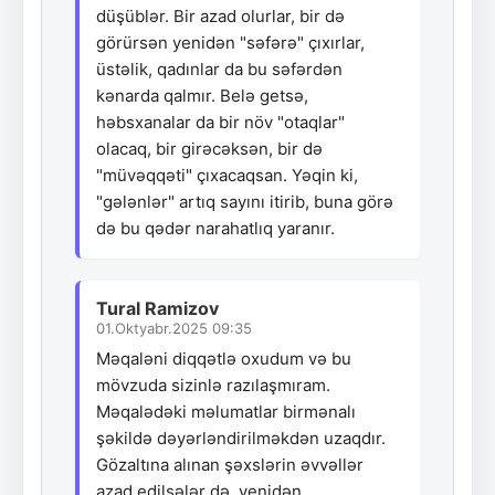
düşüblər. Bir azad olurlar, bir də
görürsən yenidən "səfərə" çıxırlar,
üstəlik, qadınlar da bu səfərdən
kənarda qalmır. Belə getsə,
həbsxanalar da bir növ "otaqlar"
olacaq, bir girəcəksən, bir də
"müvəqqəti" çıxacaqsan. Yəqin ki,
"gələnlər" artıq sayını itirib, buna görə
də bu qədər narahatlıq yaranır.
Tural Ramizov
01.Oktyabr.2025 09:35
Məqaləni diqqətlə oxudum və bu
mövzuda sizinlə razılaşmıram.
Məqalədəki məlumatlar birmənalı
şəkildə dəyərləndirilməkdən uzaqdır.
Gözaltına alınan şəxslərin əvvəllər
azad edilsələr də, yenidən