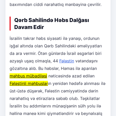
baxımından ciddi narahatlıq mənbəyinə çevrilir.
Qərb Sahilində Həbs Dalğası
Davam Edir
İsrailin təkrar həbs siyasəti ilə yanaşı, ordunun
işğal altında olan Qərb Sahilindəki əməliyyatları
da ara vermir. Ötən günlərdə İsrail əsgərləri biri
azyaşlı uşaq olmaqla, 44
Fələstin
vətəndaşını
gözaltına alıb. Bu həbslər, Həmas ilə aparılan
məhbus mübadiləsi
nəticəsində azad edilən
Fələstinli məhbuslar
ın yenidən hədəfə alınması ilə
üst-üstə düşərək, Fələstin cəmiyyətində dərin
narahatlıq və etirazlara səbəb olub. Təşkilatlar
İsrailin bu addımlarını münaqişənin sülh yolu ilə
həllinə maneə kimi qiymətləndirir və beynəlxalq