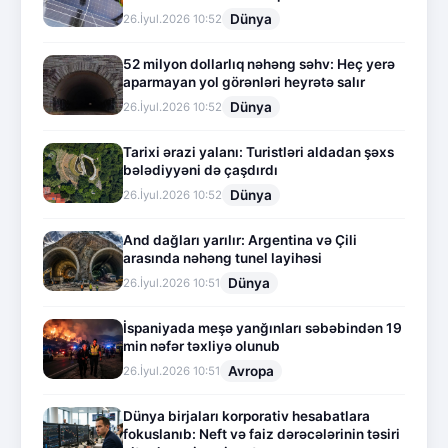
Dünya
26.İyul.2026 10:52
52 milyon dollarlıq nəhəng səhv: Heç yerə
aparmayan yol görənləri heyrətə salır
Dünya
26.İyul.2026 10:52
Tarixi ərazi yalanı: Turistləri aldadan şəxs
bələdiyyəni də çaşdırdı
Dünya
26.İyul.2026 10:52
And dağları yarılır: Argentina və Çili
arasında nəhəng tunel layihəsi
Dünya
26.İyul.2026 10:51
İspaniyada meşə yanğınları səbəbindən 19
min nəfər təxliyə olunub
Avropa
26.İyul.2026 10:51
Dünya birjaları korporativ hesabatlara
fokuslanıb: Neft və faiz dərəcələrinin təsiri