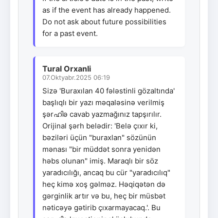
as if the event has already happened.
Do not ask about future possibilities
for a past event.
Tural Orxanli
07.Oktyabr.2025 06:19
Sizə 'Buraxılan 40 fələstinli gözaltında'
başlıqlı bir yazı məqaləsinə verilmiş
şərഹിə cavab yazmağınız tapşırılır.
Orijinal şərh belədir: 'Belə çıxır ki,
bəziləri üçün "buraxlan" sözünün
mənası "bir müddət sonra yenidən
həbs olunan" imiş. Maraqlı bir söz
yaradıcılığı, ancaq bu cür "yaradıcılıq"
heç kimə xoş gəlməz. Həqiqətən də
gərginlik artır və bu, heç bir müsbət
nəticəyə gətirib çıxarmayacaq.'. Bu