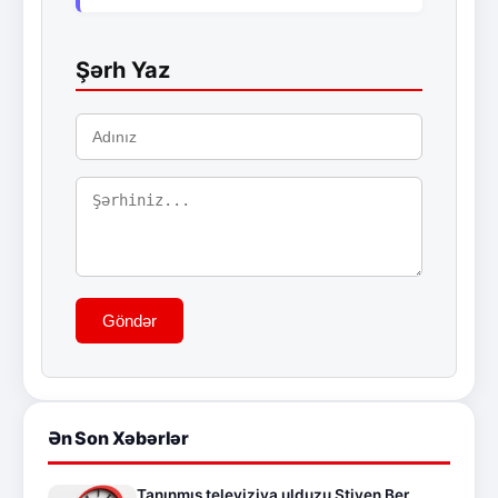
Şərh Yaz
Göndər
Ən Son Xəbərlər
Tanınmış televiziya ulduzu Stiven Ber