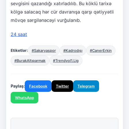
sevgisini qazandığı xatırladılıb. Bu köklü tarixə
kölgə salacaq hər cür davranışa qarşı qətiyyətli
mövqe sərgilənəcəyi vurğulanıb.
24 saat
Etiketlər:
#Sakaryaspor
#Kadrodışı
#CanerErkin
#BurakAltıparmak
#Trendyol1.Lig
Paylaş:
Facebook
Twitter
Telegram
WhatsApp