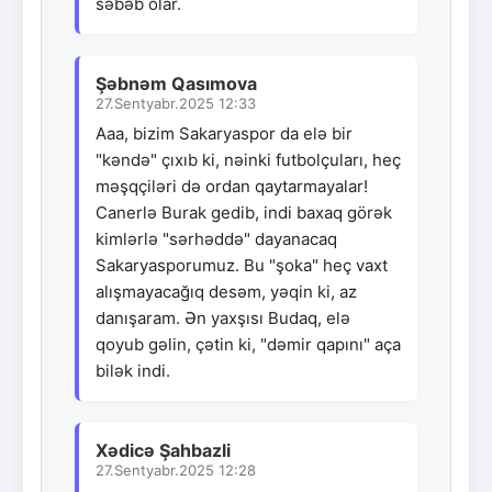
səbəb olar.
Şəbnəm Qasımova
27.Sentyabr.2025 12:33
Aaa, bizim Sakaryaspor da elə bir
"kəndə" çıxıb ki, nəinki futbolçuları, heç
məşqçiləri də ordan qaytarmayalar!
Canerlə Burak gedib, indi baxaq görək
kimlərlə "sərhəddə" dayanacaq
Sakaryasporumuz. Bu "şoka" heç vaxt
alışmayacağıq desəm, yəqin ki, az
danışaram. Ən yaxşısı Budaq, elə
qoyub gəlin, çətin ki, "dəmir qapını" aça
bilək indi.
Xədicə Şahbazli
27.Sentyabr.2025 12:28