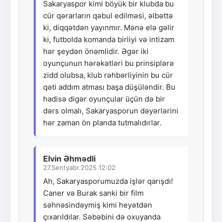
Sakaryaspor kimi böyük bir klubda bu
cür qərarların qəbul edilməsi, əlbəttə
ki, diqqətdən yayınmır. Mənə elə gəlir
ki, futbolda komanda birliyi və intizam
hər şeydən önəmlidir. Əgər iki
oyunçunun hərəkətləri bu prinsiplərə
zidd olubsa, klub rəhbərliyinin bu cür
qəti addım atması başa düşüləndir. Bu
hadisə digər oyunçular üçün də bir
dərs olmalı, Sakaryasporun dəyərlərini
hər zaman ön planda tutmalıdırlar.
Elvin Əhmədli
27.Sentyabr.2025 12:02
Ah, Sakaryasporumuzda işlər qarışdı!
Caner və Burak sanki bir film
səhnəsindəymiş kimi heyətdən
çıxarıldılar. Səbəbini də oxuyanda