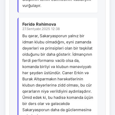
vurğulayır.
Fəridə Rəhimova
27.Sentyabr.2025 12:38
Bu qərar, Sakaryasporun yalnız bir
idman klubu olmadığını, eyni zamanda
dəyərləri və prinsipləri olan bir təşkilat
olduğunu bir daha göstərir. İdmançının
fərdi performansı vacib olsa da,
komanda birliyi və klubun mənəviyyatı
hər şeydən üstündür. Caner Erkin və
Burak Altıparmakın hərəkətlərinin
klubun dəyərlərinə zidd olması, bu cür
qərarların niyə verildiyini aydınlaşdırır.
Ümid edək ki, bu hadisə komanda üçün
bir dərs olar və gələcəkdə
Sakaryasporun daha da güclənməsinə