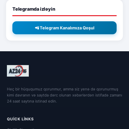
Telegramda izləyin
📲 Telegram Kanalımıza Qoşul
Heç bir hüququmuz qorunmur, amma siz yenə də qorunurmuş
kimi davranın və saytda dərc olunan xəbərlərdən istifadə zamanı
24 saat saytına istinad edin.
QUICK LINKS