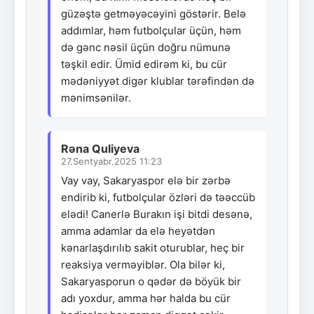
güzəştə getməyəcəyini göstərir. Belə
addımlar, həm futbolçular üçün, həm
də gənc nəsil üçün doğru nümunə
təşkil edir. Ümid edirəm ki, bu cür
mədəniyyət digər klublar tərəfindən də
mənimsənilər.
Rəna Quliyeva
27.Sentyabr.2025 11:23
Vay vay, Sakaryaspor elə bir zərbə
endirib ki, futbolçular özləri də təəccüb
elədi! Canerlə Burakın işi bitdi desənə,
amma adamlar da elə heyətdən
kənarlaşdırılıb sakit oturublar, heç bir
reaksiya verməyiblər. Ola bilər ki,
Sakaryasporun o qədər də böyük bir
adı yoxdur, amma hər halda bu cür