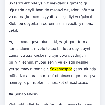
un tarixi ərzində yalnız meydanda qazandığı
uğurlarla deyil, həm də mənəvi dəyərləri, hörmət
və qardaşlıq mədəniyyəti ilə seçildiyi vurğulanıb.
Klub, bu dəyərlərin qorunmasının vacibliyini önə
çəkib.
Açıqlamada qeyd olunub ki, yaşıl-qara formalı
komandanın simvolu təkcə bir loqo deyil, eyni
zamanda azarkeşlərin ürəyindəki dostluğun,
birliyin, əzmin, mübarizənin və əxlaqlı nəsillər
yetişdirməyin rəmzidir.
Sakaryaspor
çatısı altında
mübarizə aparan hər bir futbolçunun qardaşlıq və
həmrəylik prinsipləri ilə hərəkət etməsi əsasdır.
## Səbəb Nədir?
Klub rəhbərliyi, heç bir fərdi davranışın komanda