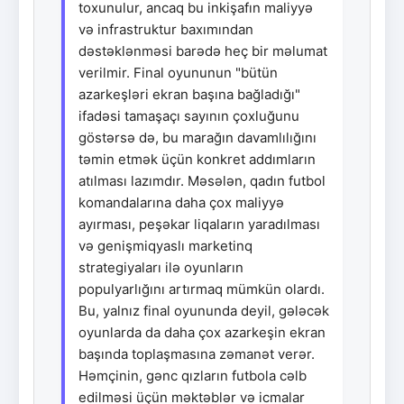
toxunulur, ancaq bu inkişafın maliyyə
və infrastruktur baxımından
dəstəklənməsi barədə heç bir məlumat
verilmir. Final oyununun "bütün
azarkeşləri ekran başına bağladığı"
ifadəsi tamaşaçı sayının çoxluğunu
göstərsə də, bu marağın davamlılığını
təmin etmək üçün konkret addımların
atılması lazımdır. Məsələn, qadın futbol
komandalarına daha çox maliyyə
ayırması, peşəkar liqaların yaradılması
və genişmiqyaslı marketinq
strategiyaları ilə oyunların
populyarlığını artırmaq mümkün olardı.
Bu, yalnız final oyununda deyil, gələcək
oyunlarda da daha çox azarkeşin ekran
başında toplaşmasına zəmanət verər.
Həmçinin, gənc qızların futbola cəlb
edilməsi üçün məktəblər və icmalar