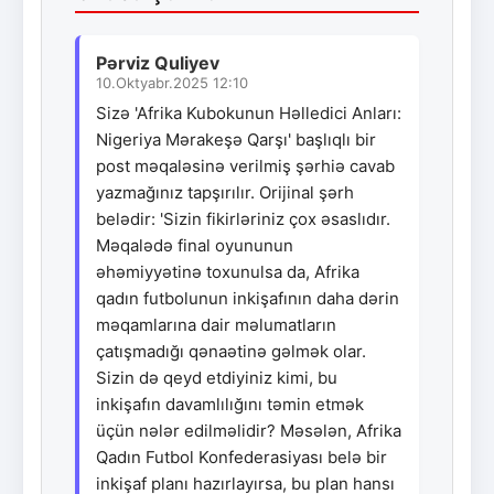
Pərviz Quliyev
10.Oktyabr.2025 12:10
Sizə 'Afrika Kubokunun Həlledici Anları:
Nigeriya Mərakeşə Qarşı' başlıqlı bir
post məqaləsinə verilmiş şərhiə cavab
yazmağınız tapşırılır. Orijinal şərh
belədir: 'Sizin fikirləriniz çox əsaslıdır.
Məqalədə final oyununun
əhəmiyyətinə toxunulsa da, Afrika
qadın futbolunun inkişafının daha dərin
məqamlarına dair məlumatların
çatışmadığı qənaətinə gəlmək olar.
Sizin də qeyd etdiyiniz kimi, bu
inkişafın davamlılığını təmin etmək
üçün nələr edilməlidir? Məsələn, Afrika
Qadın Futbol Konfederasiyası belə bir
inkişaf planı hazırlayırsa, bu plan hansı