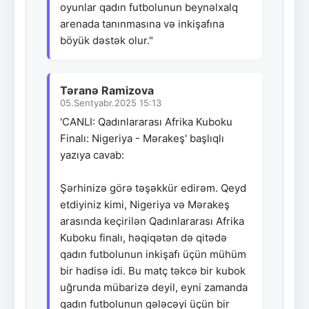
oyunlar qadın futbolunun beynəlxalq
arenada tanınmasına və inkişafına
böyük dəstək olur."
Təranə Ramizova
05.Sentyabr.2025 15:13
'CANLI: Qadınlararası Afrika Kuboku
Finalı: Nigeriya - Mərakeş' başlıqlı
yazıya cavab:
Şərhinizə görə təşəkkür edirəm. Qeyd
etdiyiniz kimi, Nigeriya və Mərakeş
arasında keçirilən Qadınlararası Afrika
Kuboku finalı, həqiqətən də qitədə
qadın futbolunun inkişafı üçün mühüm
bir hadisə idi. Bu matç təkcə bir kubok
uğrunda mübarizə deyil, eyni zamanda
qadın futbolunun gələcəyi üçün bir