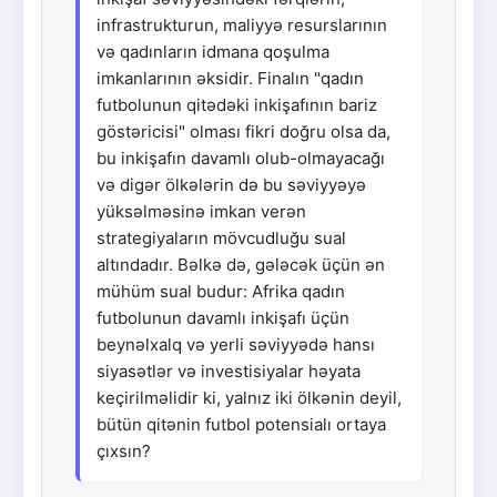
infrastrukturun, maliyyə resurslarının
və qadınların idmana qoşulma
imkanlarının əksidir. Finalın "qadın
futbolunun qitədəki inkişafının bariz
göstəricisi" olması fikri doğru olsa da,
bu inkişafın davamlı olub-olmayacağı
və digər ölkələrin də bu səviyyəyə
yüksəlməsinə imkan verən
strategiyaların mövcudluğu sual
altındadır. Bəlkə də, gələcək üçün ən
mühüm sual budur: Afrika qadın
futbolunun davamlı inkişafı üçün
beynəlxalq və yerli səviyyədə hansı
siyasətlər və investisiyalar həyata
keçirilməlidir ki, yalnız iki ölkənin deyil,
bütün qitənin futbol potensialı ortaya
çıxsın?