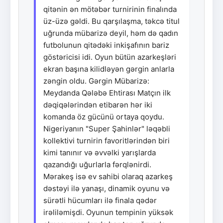
qitənin ən mötəbər turnirinin finalında
üz-üzə gəldi. Bu qarşılaşma, təkcə titul
uğrunda mübarizə deyil, həm də qadın
futbolunun qitədəki inkişafının bariz
göstəricisi idi. Oyun bütün azarkeşləri
ekran başına kilidləyən gərgin anlarla
zəngin oldu. Gərgin Mübarizə:
Meydanda Qələbə Ehtirası Matçın ilk
dəqiqələrindən etibarən hər iki
komanda öz gücünü ortaya qoydu.
Nigeriyanın "Super Şahinlər" ləqəbli
kollektivi turnirin favoritlərindən biri
kimi tanınır və əvvəlki yarışlarda
qazandığı uğurlarla fərqlənirdi.
Mərakeş isə ev sahibi olaraq azarkeş
dəstəyi ilə yanaşı, dinamik oyunu və
sürətli hücumları ilə finala qədər
irəliləmişdi. Oyunun tempinin yüksək