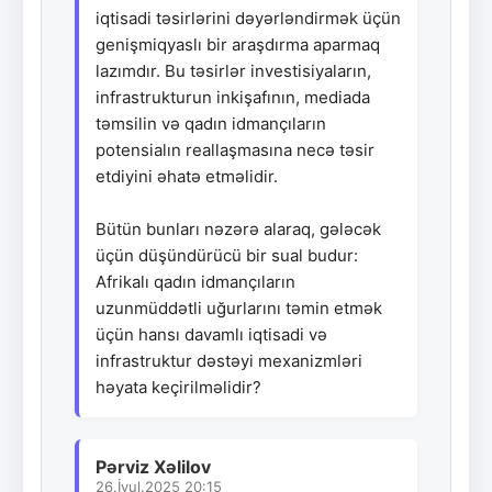
iqtisadi təsirlərini dəyərləndirmək üçün
genişmiqyaslı bir araşdırma aparmaq
lazımdır. Bu təsirlər investisiyaların,
infrastrukturun inkişafının, mediada
təmsilin və qadın idmançıların
potensialın reallaşmasına necə təsir
etdiyini əhatə etməlidir.
Bütün bunları nəzərə alaraq, gələcək
üçün düşündürücü bir sual budur:
Afrikalı qadın idmançıların
uzunmüddətli uğurlarını təmin etmək
üçün hansı davamlı iqtisadi və
infrastruktur dəstəyi mexanizmləri
həyata keçirilməlidir?
Pərviz Xəlilov
26.İyul.2025 20:15