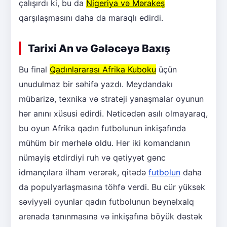
çalışırdı ki, bu da
Nigeriya və Mərakeş
qarşılaşmasını daha da maraqlı edirdi.
Tarixi An və Gələcəyə Baxış
Bu final
Qadınlararası Afrika Kuboku
üçün
unudulmaz bir səhifə yazdı. Meydandakı
mübarizə, texnika və strateji yanaşmalar oyunun
hər anını xüsusi edirdi. Nəticədən asılı olmayaraq,
bu oyun Afrika qadın futbolunun inkişafında
mühüm bir mərhələ oldu. Hər iki komandanın
nümayiş etdirdiyi ruh və qətiyyət gənc
idmançılara ilham verərək, qitədə
futbolun
daha
da populyarlaşmasına töhfə verdi. Bu cür yüksək
səviyyəli oyunlar qadın futbolunun beynəlxalq
arenada tanınmasına və inkişafına böyük dəstək