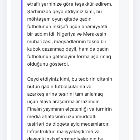
ətraflı şərhinizə görə təşəkkür edirəm.
Şərhinizdə qeyd etdiyiniz kimi, bu
möhtəşəm oyun qitədə qadın
futbolunun inkişafı üçün əhəmiyyətli
bir addım idi. Nigeriya və Mərakeşin
mübarizəsi, məqsədlərinin təkcə bir
kubok qazanmaq deyil, həm də qadın
futbolunun gələcəyini formalaşdırmaq
olduğunu göstərdi.
Qeyd etdiyiniz kimi, bu tədbirin qitənin
bütün qadın futbolçularına və
azarkeşlərinə təsirini tam anlamaq
üçün əlavə araşdırmalar lazımdır.
Finalın yayımının əlçatanlığı və turnirin
media əhatəsinin uzunmüddətli
təsirləri də diqqətəlayiq məqamlardır.
İnfrastruktur, maliyyələşdirmə və
davamlı inkişaf strategiyalarının bu