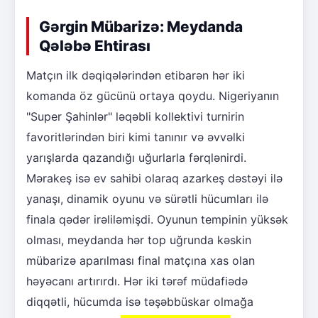
Gərgin Mübarizə: Meydanda
Qələbə Ehtirası
Matçın ilk dəqiqələrindən etibarən hər iki
komanda öz gücünü ortaya qoydu. Nigeriyanın
"Super Şahinlər" ləqəbli kollektivi turnirin
favoritlərindən biri kimi tanınır və əvvəlki
yarışlarda qazandığı uğurlarla fərqlənirdi.
Mərakeş isə ev sahibi olaraq azarkeş dəstəyi ilə
yanaşı, dinamik oyunu və sürətli hücumları ilə
finala qədər irəliləmişdi. Oyunun tempinin yüksək
olması, meydanda hər top uğrunda kəskin
mübarizə aparılması final matçına xas olan
həyəcanı artırırdı. Hər iki tərəf müdafiədə
diqqətli, hücumda isə təşəbbüskar olmağa