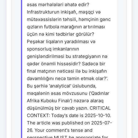
əsas mərhələləri əhatə edir?
Infrastrukturun inkişafı, məşqçi və
mütəxəssislərin təhsili, həmçinin gənc
qızların futbola marağının artırılması
üçün nə kimi tədbirlər görülür?
Peşəkar liqaların yaradılması və
sponsorluq imkanlarının
genişləndirilməsi bu strategiyanın nə
qədər önəmli hissəsidir? Sadəcə bir
final matçının nəticəsi ilə bu inkişafın
davamlılığını necə təmin etmək olar?'.
Bu şərhiə 'analytical' üslubunda,
məqalənin əsas mövzusunu ('Qadınlar
Afrika Kuboku Finalı') nəzərə alaraq
düşünülmüş bir cavab yazın. CRITICAL
CONTEXT: Today's date is 2025-10-10.
The article was published on 2025-07-
26. Your comment's tense and
perspective MUST be appropriate for