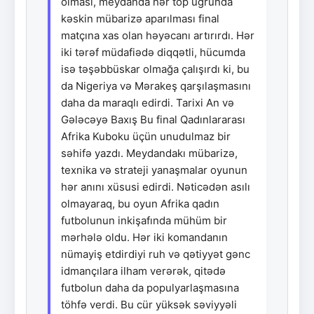
olması, meydanda hər top uğrunda
kəskin mübarizə aparılması final
matçına xas olan həyəcanı artırırdı. Hər
iki tərəf müdafiədə diqqətli, hücumda
isə təşəbbüskar olmağa çalışırdı ki, bu
da Nigeriya və Mərakeş qarşılaşmasını
daha da maraqlı edirdi. Tarixi An və
Gələcəyə Baxış Bu final Qadınlararası
Afrika Kuboku üçün unudulmaz bir
səhifə yazdı. Meydandakı mübarizə,
texnika və strateji yanaşmalar oyunun
hər anını xüsusi edirdi. Nəticədən asılı
olmayaraq, bu oyun Afrika qadın
futbolunun inkişafında mühüm bir
mərhələ oldu. Hər iki komandanın
nümayiş etdirdiyi ruh və qətiyyət gənc
idmançılara ilham verərək, qitədə
futbolun daha da populyarlaşmasına
töhfə verdi. Bu cür yüksək səviyyəli