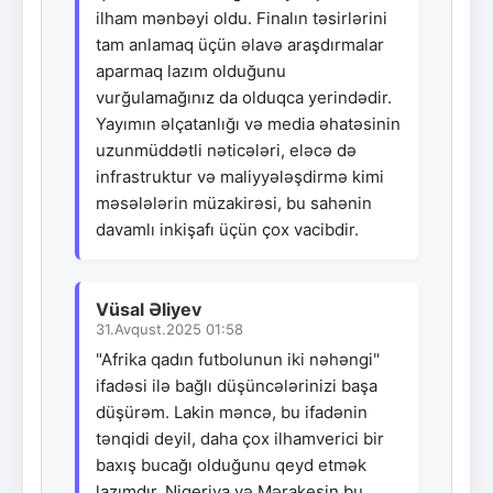
ilham mənbəyi oldu. Finalın təsirlərini
tam anlamaq üçün əlavə araşdırmalar
aparmaq lazım olduğunu
vurğulamağınız da olduqca yerindədir.
Yayımın əlçatanlığı və media əhatəsinin
uzunmüddətli nəticələri, eləcə də
infrastruktur və maliyyələşdirmə kimi
məsələlərin müzakirəsi, bu sahənin
davamlı inkişafı üçün çox vacibdir.
Vüsal Əliyev
31.Avqust.2025 01:58
"Afrika qadın futbolunun iki nəhəngi"
ifadəsi ilə bağlı düşüncələrinizi başa
düşürəm. Lakin məncə, bu ifadənin
tənqidi deyil, daha çox ilhamverici bir
baxış bucağı olduğunu qeyd etmək
lazımdır. Nigeriya və Mərakeşin bu