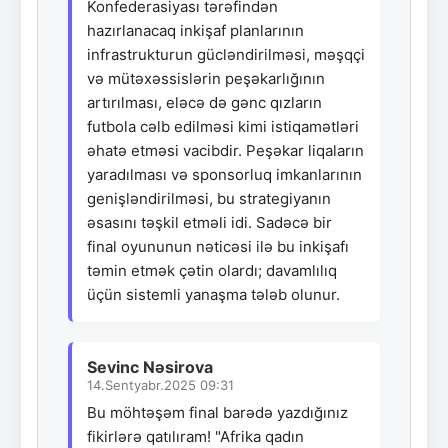
Konfederasiyası tərəfindən
hazırlanacaq inkişaf planlarının
infrastrukturun gücləndirilməsi, məşqçi
və mütəxəssislərin peşəkarlığının
artırılması, eləcə də gənc qızların
futbola cəlb edilməsi kimi istiqamətləri
əhatə etməsi vacibdir. Peşəkar liqaların
yaradılması və sponsorluq imkanlarının
genişləndirilməsi, bu strategiyanın
əsasını təşkil etməli idi. Sadəcə bir
final oyununun nəticəsi ilə bu inkişafı
təmin etmək çətin olardı; davamlılıq
üçün sistemli yanaşma tələb olunur.
Sevinc Nəsirova
14.Sentyabr.2025 09:31
Bu möhtəşəm final barədə yazdığınız
fikirlərə qatılıram! "Afrika qadın