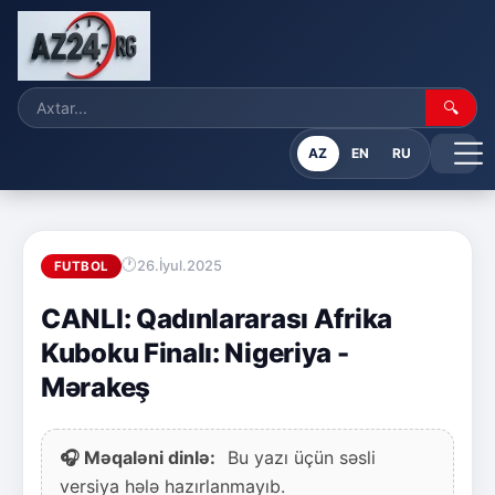
🔍
AZ
EN
RU
26.İyul.2025
FUTBOL
CANLI: Qadınlararası Afrika
Kuboku Finalı: Nigeriya -
Mərakeş
🎧 Məqaləni dinlə:
Bu yazı üçün səsli
versiya hələ hazırlanmayıb.