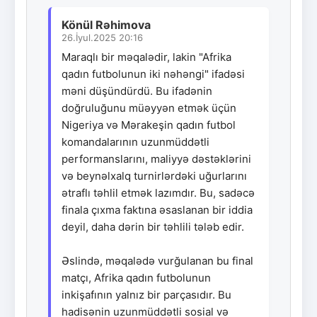
Könül Rəhimova
26.İyul.2025 20:16
Maraqlı bir məqalədir, lakin "Afrika
qadın futbolunun iki nəhəngi" ifadəsi
məni düşündürdü. Bu ifadənin
doğruluğunu müəyyən etmək üçün
Nigeriya və Mərakeşin qadın futbol
komandalarının uzunmüddətli
performanslarını, maliyyə dəstəklərini
və beynəlxalq turnirlərdəki uğurlarını
ətraflı təhlil etmək lazımdır. Bu, sadəcə
finala çıxma faktına əsaslanan bir iddia
deyil, daha dərin bir təhlili tələb edir.
Əslində, məqalədə vurğulanan bu final
matçı, Afrika qadın futbolunun
inkişafının yalnız bir parçasıdır. Bu
hadisənin uzunmüddətli sosial və