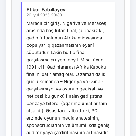
Etibar Fətullayev
26.İyul.2025 20:30
Maraqlı bir giriş. Nigeriya və Mərakeş
arasında baş tutan final, şübhəsiz ki,
qadın futbolunun Afrika miqyasında
populyarlıq qazanmasının əyani
sübutudur. Lakin bu tip final
qarşılaşmaları yeni deyil. Misal üçün,
1991-ci il Qadınlararası Afrika Kuboku
finalını xatırlamaq olar. O zaman da iki
güclü komanda – Nigeriya və Qana -
qarşılaşmışdı və oyunun gedişatı və
nəticəsi bu günkü finalın gedişatına
bənzəyə bilərdi (əgər məlumatlar tam
olsa idi). Əsas fərq, əlbəttə ki, 30 il
ərzində oyunun media əhatəsinin,
sponsorluqlarının və ümumilikdə geniş
auditoriyaya çatdırılmasının artmasıdır.