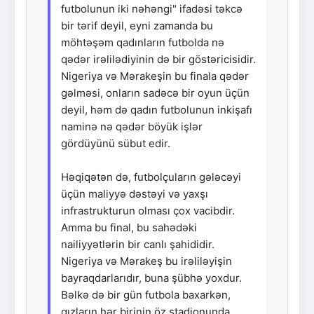
futbolunun iki nəhəngi" ifadəsi təkcə
bir tərif deyil, eyni zamanda bu
möhtəşəm qadınların futbolda nə
qədər irəlilədiyinin də bir göstəricisidir.
Nigeriya və Mərakeşin bu finala qədər
gəlməsi, onların sadəcə bir oyun üçün
deyil, həm də qadın futbolunun inkişafı
naminə nə qədər böyük işlər
gördüyünü sübut edir.
Həqiqətən də, futbolçuların gələcəyi
üçün maliyyə dəstəyi və yaxşı
infrastrukturun olması çox vacibdir.
Amma bu final, bu sahədəki
nailiyyətlərin bir canlı şahididir.
Nigeriya və Mərakeş bu irəliləyişin
bayraqdarlarıdır, buna şübhə yoxdur.
Bəlkə də bir gün futbola baxarkən,
qızların hər birinin öz stadionunda