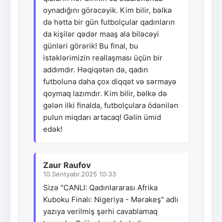
oynadığını görəcəyik. Kim bilir, bəlkə
də hətta bir gün futbolçular qadınların
da kişilər qədər maaş ala biləcəyi
günləri görərik! Bu final, bu
istəklərimizin reallaşması üçün bir
addımdır. Həqiqətən də, qadın
futboluna daha çox diqqət və sərmayə
qoymaq lazımdır. Kim bilir, bəlkə də
gələn ilki finalda, futbolçulara ödənilən
pulun miqdarı artacaq! Gəlin ümid
edək!
Zaur Raufov
10.Sentyabr.2025 10:33
Sizə "CANLI: Qadınlararası Afrika
Kuboku Finalı: Nigeriya - Mərakeş" adlı
yazıya verilmiş şərhi cavablamaq