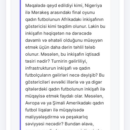
Məqalədə qeyd edildiyi kimi, Nigeriya
ilə Mərakeş arasındakı final oyunu
qadın futbolunun Afrikadakı inkişafının
göstəricisi kimi təqdim olunur. Lakin bu
inkişafın həqiqətən nə dərəcədə
davamlı və əhatəli olduğunu müəyyən
etmək üçün daha dərin təhlil tələb
olunur. Məsələn, bu inkişafın iqtisadi
təsiri nədir? Turnirin gəlirliliyi,
infrastrukturun inkişafı və qadın
futbolçuların gəlirləri necə dəyişib? Bu
göstəriciləri əvvəlki illərlə və ya digər
qitələrdəki qadın futbolunun inkişafı ilə
müqayisə etmək faydalı olar. Məsələn,
Avropa və ya Şimali Amerikadakı qadın
futbol liqaları ilə müqayisədə
maliyyələşdirmə və peşəkarlıq
səviyyəsi necədir? Bundan əlavə,