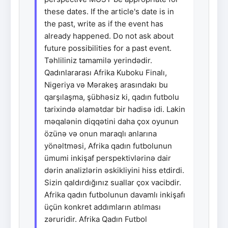
these dates. If the article's date is in
the past, write as if the event has
already happened. Do not ask about
future possibilities for a past event.
Təhliliniz tamamilə yerindədir.
Qadınlararası Afrika Kuboku Finalı,
Nigeriya və Mərakeş arasındakı bu
qarşılaşma, şübhəsiz ki, qadın futbolu
tarixində əlamətdar bir hadisə idi. Lakin
məqalənin diqqətini daha çox oyunun
özünə və onun maraqlı anlarına
yönəltməsi, Afrika qadın futbolunun
ümumi inkişaf perspektivlərinə dair
dərin analizlərin əskikliyini hiss etdirdi.
Sizin qaldırdığınız suallar çox vacibdir.
Afrika qadın futbolunun davamlı inkişafı
üçün konkret addımların atılması
zəruridir. Afrika Qadın Futbol