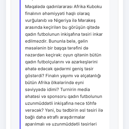
Məqalədə qadınlararası Afrika Kuboku
finalının əhəmiyyəti haqlı olaraq
vurğulanıb və Nigeriya ilə Mərakeş
arasında keçirilən bu görüşün qitədə
qadın futbolunun inkişafına təsiri inkar
edilməzdir. Bununla belə, gəlin
məsələnin bir başqa tərəfini də
nəzərdən keçirək: oyun qitənin bütün
qadın futbolçularını və azarkeşlərini
əhatə edəcək qədərmi geniş təsir
göstərdi? Finalın yayımı və əlçatanlığı
bütün Afrika ölkələrində eyni
səviyyədə idimi? Turnirin media
əhatəsi və sponsoru qadın futbolunun
uzunmüddətli inkişafına necə töhfə
verəcək? Yəni, bu tədbirin əsl təsiri ilə
bağlı daha ətraflı araşdırmalar
aparılmalı və uzunmüddətli təsirləri