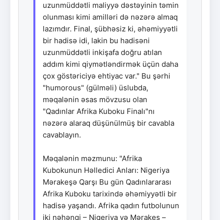
uzunmüddətli maliyyə dəstəyinin təmin
olunması kimi amilləri də nəzərə almaq
lazımdır. Final, şübhəsiz ki, əhəmiyyətli
bir hadisə idi, lakin bu hadisəni
uzunmüddətli inkişafa doğru atılan
addım kimi qiymətləndirmək üçün daha
çox göstəriciyə ehtiyac var." Bu şərhi
"humorous" (gülməli) üslubda,
məqalənin əsas mövzusu olan
"Qadınlar Afrika Kuboku Finalı"nı
nəzərə alaraq düşünülmüş bir cavabla
cavablayın.
Məqalənin məzmunu: "Afrika
Kubokunun Həlledici Anları: Nigeriya
Mərakeşə Qarşı Bu gün Qadınlararası
Afrika Kuboku tarixində əhəmiyyətli bir
hadisə yaşandı. Afrika qadın futbolunun
iki nəhəngi – Nigeriya və Mərakeş –