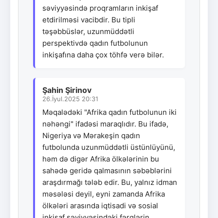
səviyyəsində proqramların inkişaf
etdirilməsi vacibdir. Bu tipli
təşəbbüslər, uzunmüddətli
perspektivdə qadın futbolunun
inkişafına daha çox töhfə verə bilər.
Şahin Şirinov
26.İyul.2025 20:31
Məqalədəki "Afrika qadın futbolunun iki
nəhəngi" ifadəsi maraqlıdır. Bu ifadə,
Nigeriya və Mərakeşin qadın
futbolunda uzunmüddətli üstünlüyünü,
həm də digər Afrika ölkələrinin bu
sahədə geridə qalmasının səbəblərini
araşdırmağı tələb edir. Bu, yalnız idman
məsələsi deyil, eyni zamanda Afrika
ölkələri arasında iqtisadi və sosial
inkişaf səviyyəsindəki fərqlərin,