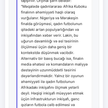
tapşırılır. Orijinal şərh belədir:
"Məqalədə qadınlararası Afrika Kuboku
finalının əhəmiyyəti haqlı olaraq
vurğulanır. Nigeriya və Mərakeşin
finalda görüşməsi, qadın futbolunun
qitədəki artan populyarlığından və
inkişafından xəbər verir. Lakin, bu
uğurun davamlılığı və əsl təsirinin
ölçülməsi üçün daha geniş bir
kontekstdə düşünmək vacibdir.
Alternativ bir baxış bucağı isə, finalın
media əhatəsi və komandaların maliyyə
dəstəyinin uzunmüddətli təsirini
dəyərləndirməkdir. Yalnız bir oyunun
əhəmiyyəti ilə qadın futbolunun
Afrikadakı inkişafını ölçmək yetərli
deyil. Həqiqi inkişafı müəyyən etmək
üçün infrastrukturun inkişafı, gənc
qızların futbola cəlb edilməsi və