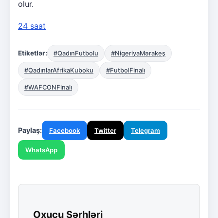
olur.
24 saat
Etiketlər:
#QadınFutbolu
#NigeriyaMərakeş
#QadınlarAfrikaKuboku
#FutbolFinalı
#WAFCONFinalı
Paylaş:
Facebook
Twitter
Telegram
WhatsApp
Oxucu Şərhləri