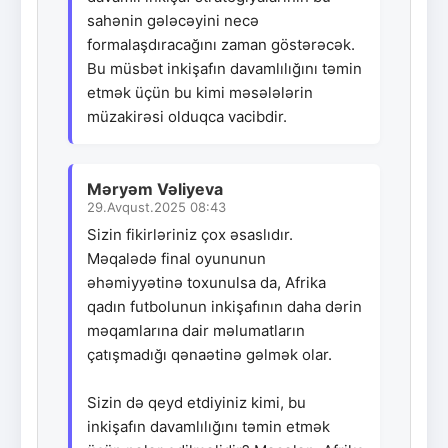
sahənin gələcəyini necə
formalaşdıracağını zaman göstərəcək.
Bu müsbət inkişafın davamlılığını təmin
etmək üçün bu kimi məsələlərin
müzakirəsi olduqca vacibdir.
Məryəm Vəliyeva
29.Avqust.2025 08:43
Sizin fikirləriniz çox əsaslıdır.
Məqalədə final oyununun
əhəmiyyətinə toxunulsa da, Afrika
qadın futbolunun inkişafının daha dərin
məqamlarına dair məlumatların
çatışmadığı qənaətinə gəlmək olar.
Sizin də qeyd etdiyiniz kimi, bu
inkişafın davamlılığını təmin etmək