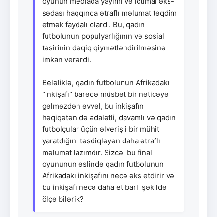
oyunun mediada yayımı və ictimai əks-
sədası haqqında ətraflı məlumat təqdim
etmək faydalı olardı. Bu, qadın
futbolunun populyarlığının və sosial
təsirinin dəqiq qiymətləndirilməsinə
imkan verərdi.
Beləliklə, qadın futbolunun Afrikadakı
"inkişafı" barədə müsbət bir nəticəyə
gəlməzdən əvvəl, bu inkişafın
həqiqətən də ədalətli, davamlı və qadın
futbolçular üçün əlverişli bir mühit
yaratdığını təsdiqləyən daha ətraflı
məlumat lazımdır. Sizcə, bu final
oyununun əslində qadın futbolunun
Afrikadakı inkişafını necə əks etdirir və
bu inkişafı necə daha etibarlı şəkildə
ölçə bilərik?