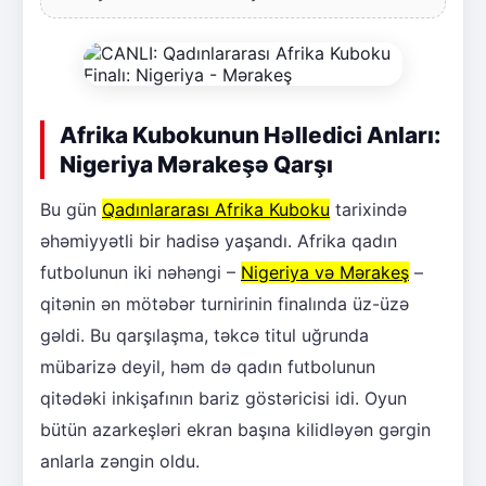
Afrika Kubokunun Həlledici Anları:
Nigeriya Mərakeşə Qarşı
Bu gün
Qadınlararası Afrika Kuboku
tarixində
əhəmiyyətli bir hadisə yaşandı. Afrika qadın
futbolunun iki nəhəngi –
Nigeriya və Mərakeş
–
qitənin ən mötəbər turnirinin finalında üz-üzə
gəldi. Bu qarşılaşma, təkcə titul uğrunda
mübarizə deyil, həm də qadın futbolunun
qitədəki inkişafının bariz göstəricisi idi. Oyun
bütün azarkeşləri ekran başına kilidləyən gərgin
anlarla zəngin oldu.