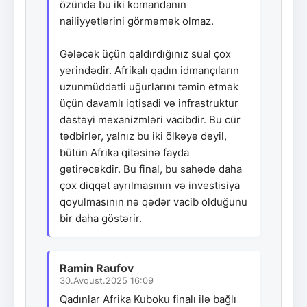
özündə bu iki komandanın
nailiyyətlərini görməmək olmaz.
Gələcək üçün qaldırdığınız sual çox
yerindədir. Afrikalı qadın idmançıların
uzunmüddətli uğurlarını təmin etmək
üçün davamlı iqtisadi və infrastruktur
dəstəyi mexanizmləri vacibdir. Bu cür
tədbirlər, yalnız bu iki ölkəyə deyil,
bütün Afrika qitəsinə fayda
gətirəcəkdir. Bu final, bu sahədə daha
çox diqqət ayrılmasının və investisiya
qoyulmasının nə qədər vacib olduğunu
bir daha göstərir.
Ramin Raufov
30.Avqust.2025 16:09
Qadınlar Afrika Kuboku finalı ilə bağlı