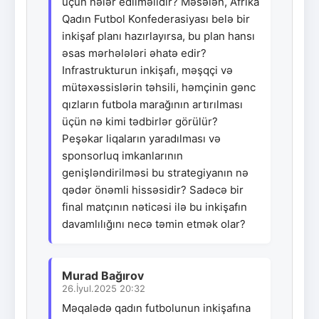
üçün nələr edilməlidir? Məsələn, Afrika
Qadın Futbol Konfederasiyası belə bir
inkişaf planı hazırlayırsa, bu plan hansı
əsas mərhələləri əhatə edir?
Infrastrukturun inkişafı, məşqçi və
mütəxəssislərin təhsili, həmçinin gənc
qızların futbola marağının artırılması
üçün nə kimi tədbirlər görülür?
Peşəkar liqaların yaradılması və
sponsorluq imkanlarının
genişləndirilməsi bu strategiyanın nə
qədər önəmli hissəsidir? Sadəcə bir
final matçının nəticəsi ilə bu inkişafın
davamlılığını necə təmin etmək olar?
Murad Bağırov
26.İyul.2025 20:32
Məqalədə qadın futbolunun inkişafına