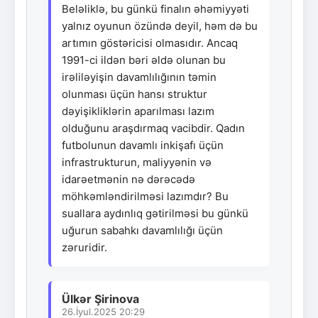
Beləliklə, bu günkü finalın əhəmiyyəti
yalnız oyunun özündə deyil, həm də bu
artımın göstəricisi olmasıdır. Ancaq
1991-ci ildən bəri əldə olunan bu
irəliləyişin davamlılığının təmin
olunması üçün hansı struktur
dəyişikliklərin aparılması lazım
olduğunu araşdırmaq vacibdir. Qadın
futbolunun davamlı inkişafı üçün
infrastrukturun, maliyyənin və
idarəetmənin nə dərəcədə
möhkəmləndirilməsi lazımdır? Bu
suallara aydınlıq gətirilməsi bu günkü
uğurun sabahkı davamlılığı üçün
zəruridir.
Ülkər Şirinova
26.İyul.2025 20:29