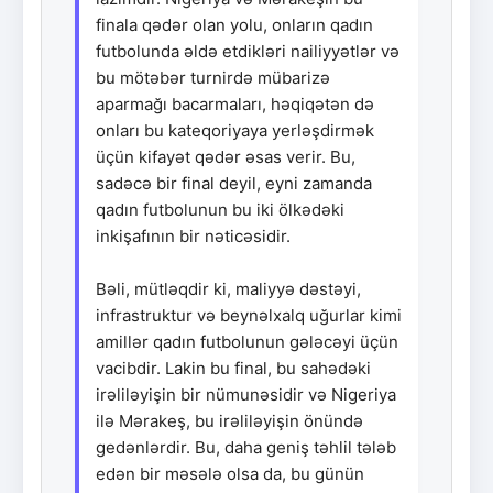
finala qədər olan yolu, onların qadın
futbolunda əldə etdikləri nailiyyətlər və
bu mötəbər turnirdə mübarizə
aparmağı bacarmaları, həqiqətən də
onları bu kateqoriyaya yerləşdirmək
üçün kifayət qədər əsas verir. Bu,
sadəcə bir final deyil, eyni zamanda
qadın futbolunun bu iki ölkədəki
inkişafının bir nəticəsidir.
Bəli, mütləqdir ki, maliyyə dəstəyi,
infrastruktur və beynəlxalq uğurlar kimi
amillər qadın futbolunun gələcəyi üçün
vacibdir. Lakin bu final, bu sahədəki
irəliləyişin bir nümunəsidir və Nigeriya
ilə Mərakeş, bu irəliləyişin önündə
gedənlərdir. Bu, daha geniş təhlil tələb
edən bir məsələ olsa da, bu günün