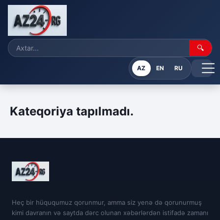
🔍
AZ
EN
RU
Kateqoriya tapılmadı.
Heç bir hüququmuz qorunmur, amma siz yenə də qorunurmuş
kimi davranın və saytda dərc olunan xəbərlərdən istifadə zamanı