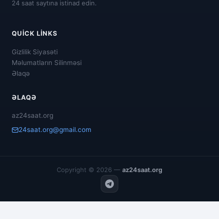
24 saat saytına istinad edin.
QUICK LINKS
Gizlilik Siyasəti
Məlumatların Silinməsi
Əlaqə
ƏLAQƏ
az24saat.org
24saat.org@gmail.com
Copyright © 2026 —
az24saat.org