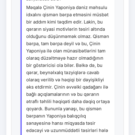
Məqalə Çinin Yaponiya dəniz məhsulu
idxalını qismən bərpa etməsini müsbət
bir addım kimi təqdim edir. Lakin, bu
qərarın siyasi motivlərin təsiri altında
olduğunu düşünməmək olmaz. Qismən
bərpa, tam bərpa deyil və bu, Çinin
Yaponiya ilə olan münasibətlərini tam
olaraq düzəltməyə hazır olmadığının
bir göstəricisi ola bilər. Bəlkə də, bu
qərar, beynəlxalq təzyiqlərə cavab
olaraq verilib və həqiqi bir dəyişikliyi
əks etdirmir. Çinin əvvəlki qadağanı ilə
bağlı açıqlamalarının və bu qərarın
ətraflı təhlili həqiqəti daha dəqiq ortaya
qoyardı. Bununla yanaşı, bu qismən
bərpanın Yaponiya balıqçılıq
sənayesinə hansı miqyasda təsir
edəcəyi və uzunmüddətli təsirləri hələ