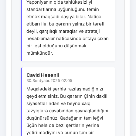
Yaponiyanın qida təhlükəsizliyi
standartlarına uyğunluğunu təmin
etmək məqsədi daşıya bilər. Nəticə
etibarı ilə, bu qərarın yalnız bir tərəfli
deyil, qarşılıqlı maraqlar və strateji
hesablamalar nəticəsində ortaya çıxan
bir jest olduğunu düşünmək
mümkündür.
Cavid Həsənli
30.Sentyabr.2025 02:05
Məqalədəki şərhlə razılaşmadığınızı
qeyd etmisiniz. Bu qərarın Çinin daxili
siyasətlərindən və beynəlxalq
təzyiqlərə cavabından qaynaqlandığını
düşünürsünüz. Qadağanın tam ləğvi
üçün hələ də bəzi şərtlərin yerinə
yetirilmədiyini və bunun tam bir