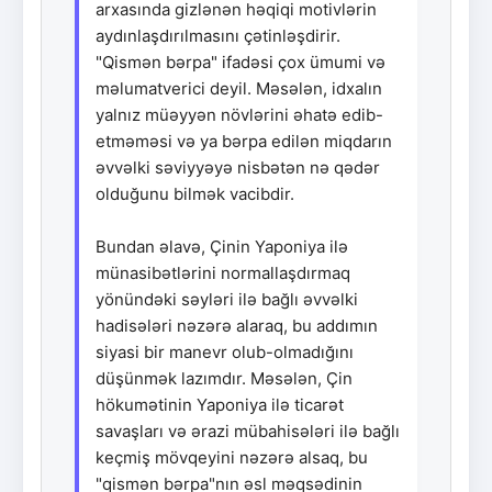
arxasında gizlənən həqiqi motivlərin
aydınlaşdırılmasını çətinləşdirir.
"Qismən bərpa" ifadəsi çox ümumi və
məlumatverici deyil. Məsələn, idxalın
yalnız müəyyən növlərini əhatə edib-
etməməsi və ya bərpa edilən miqdarın
əvvəlki səviyyəyə nisbətən nə qədər
olduğunu bilmək vacibdir.
Bundan əlavə, Çinin Yaponiya ilə
münasibətlərini normallaşdırmaq
yönündəki səyləri ilə bağlı əvvəlki
hadisələri nəzərə alaraq, bu addımın
siyasi bir manevr olub-olmadığını
düşünmək lazımdır. Məsələn, Çin
hökumətinin Yaponiya ilə ticarət
savaşları və ərazi mübahisələri ilə bağlı
keçmiş mövqeyini nəzərə alsaq, bu
"qismən bərpa"nın əsl məqsədinin