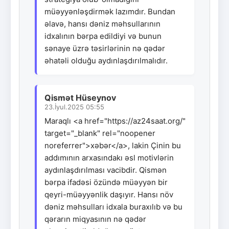
müəyyənləşdirmək lazımdır. Bundan
əlavə, hansı dəniz məhsullarının
idxalının bərpa edildiyi və bunun
sənaye üzrə təsirlərinin nə qədər
əhatəli olduğu aydınlaşdırılmalıdır.
Qismət Hüseynov
23.İyul.2025 05:55
Maraqlı <a href="https://az24saat.org/"
target="_blank" rel="noopener
noreferrer">xəbər</a>, lakin Çinin bu
addımının arxasındakı əsl motivlərin
aydınlaşdırılması vacibdir. Qismən
bərpa ifadəsi özündə müəyyən bir
qeyri-müəyyənlik daşıyır. Hansı növ
dəniz məhsulları idxala buraxılıb və bu
qərarın miqyasının nə qədər