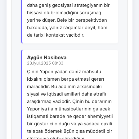
daha geniş geosiyasi strategiyanın bir
hissəsi olub-olmadığını soruşmaq
yerinə düşər. Belə bir perspektivdən
baxdıqda, yalnız rəqəmlər deyil, həm
də tarixi kontekst vacibdir.
Aygün Nəsibova
23.İyul.2025 08:33
Çinin Yaponiyadan dəniz məhsulu
idxalını qismən bərpa etməsi qərarı
maraqlıdır. Bu addımın arxasındakı
siyasi və iqtisadi amilləri daha ətraflı
araşdırmaq vacibdir. Çinin bu qərarının
Yaponiya ilə münasibətlərinin gələcək
istiqaməti barədə nə qədər əhəmiyyətli
bir göstərici olduğu və ya sadəcə daxili
tələbatı ödəmək üçün qısa müddətli bir
strategiya olub-olmadığını