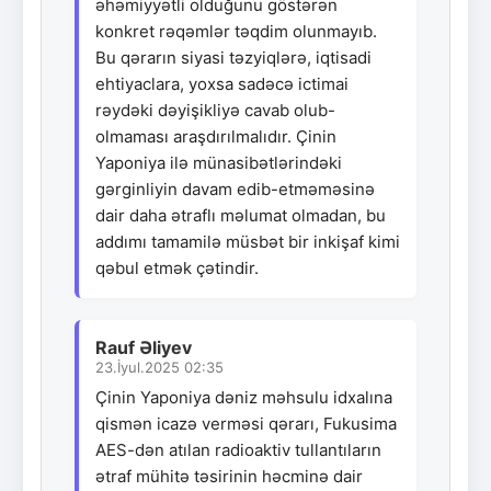
əhəmiyyətli olduğunu göstərən
konkret rəqəmlər təqdim olunmayıb.
Bu qərarın siyasi təzyiqlərə, iqtisadi
ehtiyaclara, yoxsa sadəcə ictimai
rəydəki dəyişikliyə cavab olub-
olmaması araşdırılmalıdır. Çinin
Yaponiya ilə münasibətlərindəki
gərginliyin davam edib-etməməsinə
dair daha ətraflı məlumat olmadan, bu
addımı tamamilə müsbət bir inkişaf kimi
qəbul etmək çətindir.
Rauf Əliyev
23.İyul.2025 02:35
Çinin Yaponiya dəniz məhsulu idxalına
qismən icazə verməsi qərarı, Fukusima
AES-dən atılan radioaktiv tullantıların
ətraf mühitə təsirinin həcminə dair