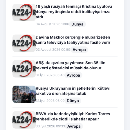
16 yaşlı rusiyalı tennisçi Kristina Lyutova
dünya reytinqində ciddi irəliləyişə imza
atdı
Dünya
04.Avqust.2026 11:06
Davina Makkol xərçənglə mübarizədən
sonra televiziya fəaliyyətinə fasilə verir
Avropa
03.Avqust.2026 00:59
ABŞ-da qızılca yayılması: Son 35 ilin
rekord göstəricisi müşahidə olunur
Avropa
31.İyul.2026 05:46
Rusiya Ukraynanın iri şəhərlərini kütləvi
raket və dron atəşinə tutub
Dünya
31.İyul.2026 03:09
BBVA-da kadr dəyişikliyi: Karlos Torres
rəhbərlikdə ciddi islahatlar aparır
Avropa
30.İyul.2026 09:33