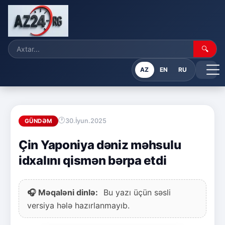
🔍
AZ
EN
RU
30.İyun.2025
GÜNDƏM
Çin Yaponiya dəniz məhsulu
idxalını qismən bərpa etdi
🎧 Məqaləni dinlə:
Bu yazı üçün səsli
versiya hələ hazırlanmayıb.