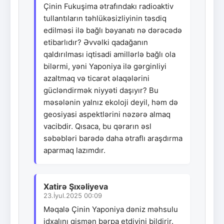
Çinin Fukuşima ətrafındakı radioaktiv
tullantıların təhlükəsizliyinin təsdiq
edilməsi ilə bağlı bəyanatı nə dərəcədə
etibarlıdır? Əvvəlki qadağanın
qaldırılması iqtisadi amillərlə bağlı ola
bilərmi, yəni Yaponiya ilə gərginliyi
azaltmaq və ticarət əlaqələrini
gücləndirmək niyyəti daşıyır? Bu
məsələnin yalnız ekoloji deyil, həm də
geosiyasi aspektlərini nəzərə almaq
vacibdir. Qısaca, bu qərarın əsl
səbəbləri barədə daha ətraflı araşdırma
aparmaq lazımdır.
Xatirə Şıxəliyeva
23.İyul.2025 00:09
Məqalə Çinin Yaponiya dəniz məhsulu
idxalını qismən bərpa etdiyini bildirir.