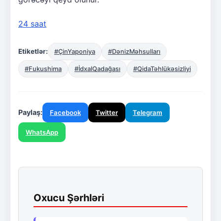
24 saat
Etiketlər:
#ÇinYaponiya
#DənizMəhsulları
#Fukushima
#İdxalQadağası
#QidaTəhlükəsizliyi
Paylaş:
Facebook
Twitter
Telegram
WhatsApp
Oxucu Şərhləri