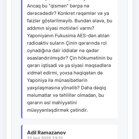
Ancaq bu "qismən" bərpa nə
dərəcədədir? Konkret rəqəmlər və ya
faizlər göstərilməyib. Bundan əlavə, bu
addımın siyasi motivləri varmı?
Yaponiyanın Fukusima AES-dən atılan
radioaktiv suların Çinin qərarında rol
oynadığına dair iddialar nə qədər
əsaslandırılmışdır? Çin hökumətinin bu
qərarı iqtisadi və ya siyasi məqsədlərə
xidmət edirmi, yoxsa həqiqətən də
Yaponiya ilə münasibətlərin
yaxşılaşmasına yönəlib? Daha dəqiq
məlumatlar və təhlillər olmadan, bu
qərarın əsl mahiyyətini
müəyyənləşdirmək çətindir.
Adil Ramazanov
22.İyul.2025 23:21