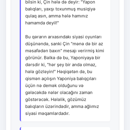
bilsin ki, Çin hələ də deyir: "Yapon
balıqları, yaxşı toxunmuş musiqiyə
qulaq asın, amma hələ hamınız
hamamda deyil!"
Bu qərarın arxasındakı siyasi oyunları
düşünəndə, sanki Çin "mənə də bir az
məsafədən baxın" mesajı verirmiş kimi
görünür. Bəlkə də bu, Yaponiyaya bir
dərsdir ki, "hər şey bir anda olmaz,
hələ gözləyin!" Həqiqətən də, bu
qismən açılışın Yaponiya balıqçıları
üçün nə demək olduğunu və
gələcəkdə nələr olacağını zaman
göstərəcək. Hələlik, gözümüz
balıqların üzərindədir, amma ağlımız
siyasi məqamlardadır.