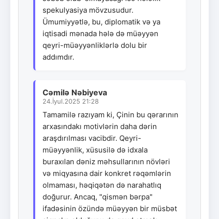
spekulyasiya mövzusudur.
Ümumiyyətlə, bu, diplomatik və ya
iqtisadi mənada hələ də müəyyən
qeyri-müəyyənliklərlə dolu bir
addımdır.
Cəmilə Nəbiyeva
24.İyul.2025 21:28
Tamamilə razıyam ki, Çinin bu qərarının
arxasındakı motivlərin daha dərin
araşdırılması vacibdir. Qeyri-
müəyyənlik, xüsusilə də idxala
buraxılan dəniz məhsullarının növləri
və miqyasına dair konkret rəqəmlərin
olmaması, həqiqətən də narahatlıq
doğurur. Ancaq, "qismən bərpa"
ifadəsinin özündə müəyyən bir müsbət