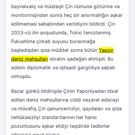
beynəlxalq və müstəqil Çin nümunə götürmə və
monitorinqindən sonra heç bir anormallığın aşkar
edilməməsi səbəbindən verildiyini bildirdi. Çin
2023-cü ilin avqustunda, Tokio təmizlənmiş
Fukushima çirkab suyunu buraxmağa
başladıqdan qısa müddət sonra bütün
Yapon
dəniz məhsulları
idxalını qadağan etmişdi. Bu
addım diplomatik və iqtisadi gərginliyə səbəb
olmuşdu.
Bazar günkü bildirişdə Çinin Yaponiyadan idxal
edilən dəniz məhsullarına ciddi nəzarət edəcəyi
və müvafiq Çin qanunvericiliyi, qaydaları və qida
təhlükəsizliyi standartlarının hər hansı
pozuntusunu aşkar etdiyi təqdirdə tədbirlər
görəcəyi qeyd olunur.