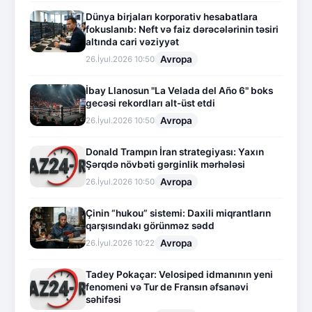
Dünya birjaları korporativ hesabatlara
fokuslanıb: Neft və faiz dərəcələrinin təsiri
altında cari vəziyyət
Avropa
26.İyul.2026 10:50
İbay Llanosun "La Velada del Año 6" boks
gecəsi rekordları alt-üst etdi
Avropa
26.İyul.2026 10:50
Donald Trampın İran strategiyası: Yaxın
Şərqdə növbəti gərginlik mərhələsi
Avropa
26.İyul.2026 10:50
Çinin “hukou” sistemi: Daxili miqrantların
qarşısındakı görünməz sədd
Avropa
26.İyul.2026 10:22
Tadey Pokaçar: Velosiped idmanının yeni
fenomeni və Tur de Fransın əfsanəvi
səhifəsi