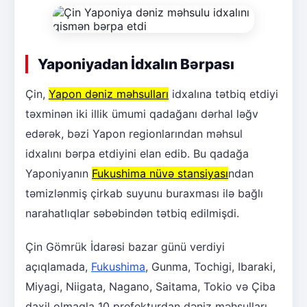
Yaponiyadan İdxalın Bərpası
Çin,
Yapon dəniz məhsulları
idxalına tətbiq etdiyi
təxminən iki illik ümumi qadağanı dərhal ləğv
edərək, bəzi Yapon regionlarından məhsul
idxalını bərpa etdiyini elan edib. Bu qadağa
Yaponiyanın
Fukushima nüvə stansiyası
ndan
təmizlənmiş çirkab suyunu buraxması ilə bağlı
narahatlıqlar səbəbindən tətbiq edilmişdi.
Çin Gömrük İdarəsi bazar günü verdiyi
açıqlamada,
Fukushima
, Gunma, Tochigi, Ibaraki,
Miyagi, Niigata, Nagano, Saitama, Tokio və Çiba
daxil olmaqla 10 prefekturdan dəniz məhsulları