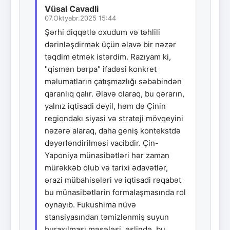
Vüsal Cavadli
07.Oktyabr.2025 15:44
Şərhi diqqətlə oxudum və təhlili
dərinləşdirmək üçün əlavə bir nəzər
təqdim etmək istərdim. Razıyam ki,
"qismən bərpa" ifadəsi konkret
məlumatların çatışmazlığı səbəbindən
qaranlıq qalır. Əlavə olaraq, bu qərarın,
yalnız iqtisadi deyil, həm də Çinin
regiondakı siyasi və strateji mövqeyini
nəzərə alaraq, daha geniş kontekstdə
dəyərləndirilməsi vacibdir. Çin-
Yaponiya münasibətləri hər zaman
mürəkkəb olub və tarixi ədavətlər,
ərazi mübahisələri və iqtisadi rəqabət
bu münasibətlərin formalaşmasında rol
oynayıb. Fukushima nüvə
stansiyasından təmizlənmiş suyun
buraxılması məsələsi, əslində, bu