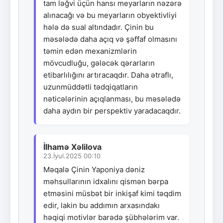
tam ləğvi üçün hansı meyarların nəzərə
alınacağı və bu meyarların obyektivliyi
hələ də sual altındadır. Çinin bu
məsələdə daha açıq və şəffaf olmasını
təmin edən mexanizmlərin
mövcudluğu, gələcək qərarların
etibarlılığını artıracaqdır. Daha ətraflı,
uzunmüddətli tədqiqatların
nəticələrinin açıqlanması, bu məsələdə
daha aydın bir perspektiv yaradacaqdır.
İlhamə Xəlilova
23.İyul.2025 00:10
Məqalə Çinin Yaponiya dəniz
məhsullarının idxalını qismən bərpa
etməsini müsbət bir inkişaf kimi təqdim
edir, lakin bu addımın arxasındakı
həqiqi motivlər barədə şübhələrim var.