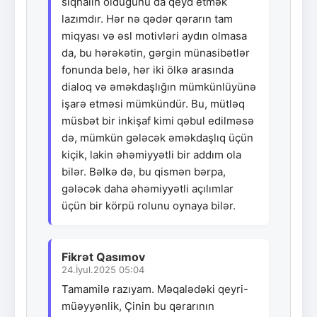
siqnalın olduğunu da qeyd etmək
lazımdır. Hər nə qədər qərarın tam
miqyası və əsl motivləri aydın olmasa
da, bu hərəkətin, gərgin münasibətlər
fonunda belə, hər iki ölkə arasında
dialoq və əməkdaşlığın mümkünlüyünə
işarə etməsi mümkündür. Bu, mütləq
müsbət bir inkişaf kimi qəbul edilməsə
də, mümkün gələcək əməkdaşlıq üçün
kiçik, lakin əhəmiyyətli bir addım ola
bilər. Bəlkə də, bu qismən bərpa,
gələcək daha əhəmiyyətli açılımlar
üçün bir körpü rolunu oynaya bilər.
Fikrət Qasımov
24.İyul.2025 05:04
Tamamilə razıyam. Məqalədəki qeyri-
müəyyənlik, Çinin bu qərarının