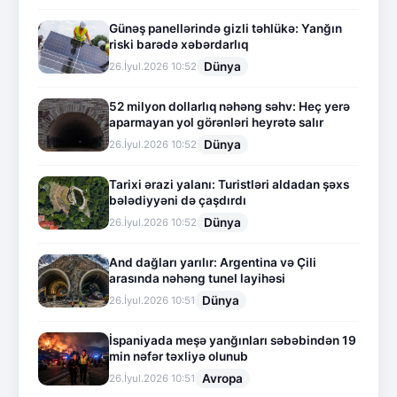
Günəş panellərində gizli təhlükə: Yanğın
riski barədə xəbərdarlıq
Dünya
26.İyul.2026 10:52
52 milyon dollarlıq nəhəng səhv: Heç yerə
aparmayan yol görənləri heyrətə salır
Dünya
26.İyul.2026 10:52
Tarixi ərazi yalanı: Turistləri aldadan şəxs
bələdiyyəni də çaşdırdı
Dünya
26.İyul.2026 10:52
And dağları yarılır: Argentina və Çili
arasında nəhəng tunel layihəsi
Dünya
26.İyul.2026 10:51
İspaniyada meşə yanğınları səbəbindən 19
min nəfər təxliyə olunub
Avropa
26.İyul.2026 10:51