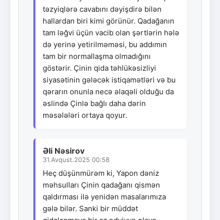
təzyiqlərə cavabını dəyişdirə bilən
hallardan biri kimi görünür. Qadağanın
tam ləğvi üçün vacib olan şərtlərin hələ
də yerinə yetirilməməsi, bu addımın
tam bir normallaşma olmadığını
göstərir. Çinin qida təhlükəsizliyi
siyasətinin gələcək istiqamətləri və bu
qərarın onunla necə əlaqəli olduğu da
əslində Çinlə bağlı daha dərin
məsələləri ortaya qoyur.
Əli Nəsirov
31.Avqust.2025 00:58
Heç düşünmürəm ki, Yapon dəniz
məhsulları Çinin qadağanı qismən
qaldırması ilə yenidən masalarımıza
gələ bilər. Sanki bir müddət