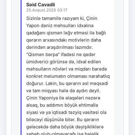
Səid Cavadli
25.Avqust.2025 03:17
Sizinlə tamamilə razıyam ki, Çinin
Yapon dəniz məhsulları idxalına
qadağanı qismən ləğv etməsi ilə bağlı
qərarın arxasındakı motivlərin daha
dərindən araşdırılması lazımdır.
"Qismən bərpa" ifadəsi nə qədər
ümidverici görünsə də, idxal edilən
məhsulların növləri və miqdarı barədə
konkret məlumatın olmaması narahatlıq
doğurur. Lakin, bu qərarın əsl məqsədi
və tam miqyası hələ də aydın deyil.
Çinin Yaponiya ilə əlaqələri nəzərə
alsaq, bu addımın böyük ehtimalla
siyasi və ya iqtisadi təzyiq vasitəsi ola
biləcəyi düşünülə bilər. Bu qərarın
gələcəkdə daha böyük dəyişikliklərə
səbəb olub-olmayacağı isə hələlik