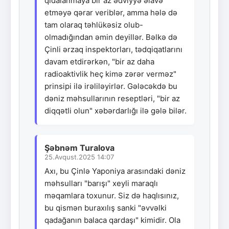
qidalanmaya bir az ədviyyə əlavə
etməyə qərar veriblər, amma hələ də
tam olaraq təhlükəsiz olub-
olmadığından əmin deyillər. Bəlkə də
Çinli ərzaq inspektorları, tədqiqatlarını
davam etdirərkən, "bir az daha
radioaktivlik heç kimə zərər verməz"
prinsipi ilə irəliləyirlər. Gələcəkdə bu
dəniz məhsullarının reseptləri, "bir az
diqqətli olun" xəbərdarlığı ilə gələ bilər.
Şəbnəm Turalova
25.Avqust.2025 14:07
Axı, bu Çinlə Yaponiya arasındaki dəniz
məhsulları "barışı" xeyli maraqlı
məqamlara toxunur. Siz də haqlısınız,
bu qismən buraxılış sanki "əvvəlki
qadağanın balaca qardaşı" kimidir. Ola