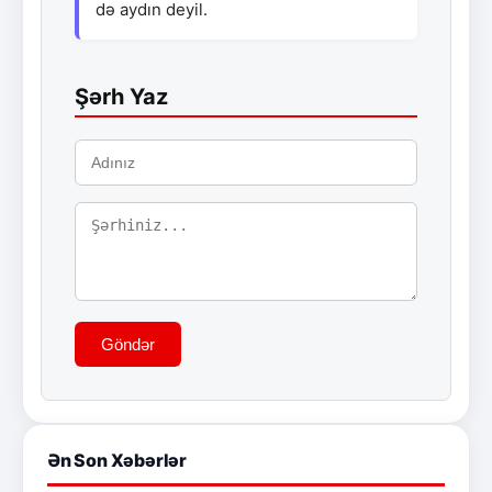
də aydın deyil.
Şərh Yaz
Göndər
Ən Son Xəbərlər