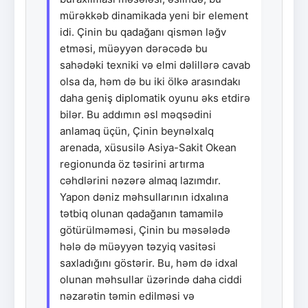
mürəkkəb dinamikada yeni bir element
idi. Çinin bu qadağanı qismən ləğv
etməsi, müəyyən dərəcədə bu
sahədəki texniki və elmi dəlillərə cavab
olsa da, həm də bu iki ölkə arasındakı
daha geniş diplomatik oyunu əks etdirə
bilər. Bu addımın əsl məqsədini
anlamaq üçün, Çinin beynəlxalq
arenada, xüsusilə Asiya-Sakit Okean
regionunda öz təsirini artırma
cəhdlərini nəzərə almaq lazımdır.
Yapon dəniz məhsullarının idxalına
tətbiq olunan qadağanın tamamilə
götürülməməsi, Çinin bu məsələdə
hələ də müəyyən təzyiq vasitəsi
saxladığını göstərir. Bu, həm də idxal
olunan məhsullar üzərində daha ciddi
nəzarətin təmin edilməsi və