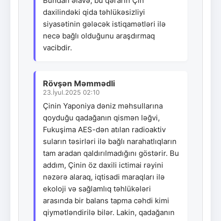
Bundan əlavə, bu qərarın Çin
daxilindəki qida təhlükəsizliyi
siyasətinin gələcək istiqamətləri ilə
necə bağlı olduğunu araşdırmaq
vacibdir.
Rövşən Məmmədli
23.İyul.2025 02:10
Çinin Yaponiya dəniz məhsullarına
qoyduğu qadağanın qismən ləğvi,
Fukuşima AES-dən atılan radioaktiv
suların təsirləri ilə bağlı narahatlıqların
tam aradan qaldırılmadığını göstərir. Bu
addım, Çinin öz daxili ictimai rəyini
nəzərə alaraq, iqtisadi maraqları ilə
ekoloji və sağlamlıq təhlükələri
arasında bir balans tapma cəhdi kimi
qiymətləndirilə bilər. Lakin, qadağanın