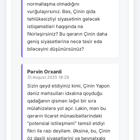
normallaşma olmadığını
vurğulayırsınız. Bəs, Çinin qida
təhlükəsizliyi siyasətinin gələcək
istiqamətləri haqqında nə
fikirləşirsiniz? Bu qərarın Çinin daha
geniş siyasətlərinə necə təsir edə
biləcəyini düşünürsünüz?
Pərvin Orxanli
31.Avqust.2025 18:29
Sizin qeyd etdiyiniz kimi, Çinin Yapon
dəniz məhsulları idxalına qoyduğu
qadağanın qismən ləğvi bir sıra
mülahizələrə yol açır. Lakin, mən bu
qərarın ticarət münasibətlərindəki
"potensial istiləşməni" təmsil etdiyi
fikri ilə razı deyiləm. Əksinə, bu, Çinin
öz daxili siyasətlərini və beynəlxalq