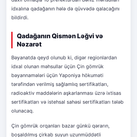
idxalına qadağanın hələ də qüvvədə qalacağını
bildirdi.
Qadağanın Qismən Ləğvi və
Nəzarət
Bəyanatda qeyd olunub ki, digər regionlardan
idxal olunan məhsullar üçün Çin gömrük
bəyannamələri üçün Yaponiya hökuməti
tərəfindən verilmiş sağlamlıq sertifikatları,
radioaktiv maddələrin aşkarlanması üzrə ixtisas
sertifikatları və istehsal sahəsi sertifikatları tələb
olunacaq.
Çin gömrük orqanları bazar günkü qərarın,
boşaldılmış çirkab suyun uzunmüddətli