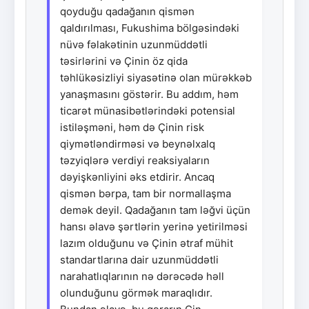
qoyduğu qadağanın qismən
qaldırılması, Fukushima bölgəsindəki
nüvə fəlakətinin uzunmüddətli
təsirlərini və Çinin öz qida
təhlükəsizliyi siyasətinə olan mürəkkəb
yanaşmasını göstərir. Bu addım, həm
ticarət münasibətlərindəki potensial
istiləşməni, həm də Çinin risk
qiymətləndirməsi və beynəlxalq
təzyiqlərə verdiyi reaksiyaların
dəyişkənliyini əks etdirir. Ancaq
qismən bərpa, tam bir normallaşma
demək deyil. Qadağanın tam ləğvi üçün
hansı əlavə şərtlərin yerinə yetirilməsi
lazım olduğunu və Çinin ətraf mühit
standartlarına dair uzunmüddətli
narahatlıqlarının nə dərəcədə həll
olunduğunu görmək maraqlıdır.