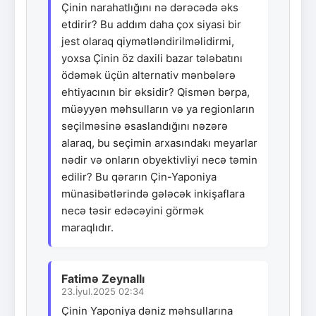
Çinin narahatlığını nə dərəcədə əks
etdirir? Bu addım daha çox siyasi bir
jest olaraq qiymətləndirilməlidirmi,
yoxsa Çinin öz daxili bazar tələbatını
ödəmək üçün alternativ mənbələrə
ehtiyacının bir əksidir? Qismən bərpa,
müəyyən məhsulların və ya regionların
seçilməsinə əsaslandığını nəzərə
alaraq, bu seçimin arxasındakı meyarlar
nədir və onların obyektivliyi necə təmin
edilir? Bu qərarın Çin-Yaponiya
münasibətlərində gələcək inkişaflara
necə təsir edəcəyini görmək
maraqlıdır.
Fatimə Zeynallı
23.İyul.2025 02:34
Çinin Yaponiya dəniz məhsullarına