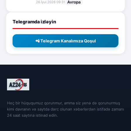
Avropa
26.İyul.2026 09:31
Telegramda izləyin
📲 Telegram Kanalımıza Qoşul
Heç bir hüququmuz qorunmur, amma siz yenə də qorunurmuş
kimi davranın və saytda dərc olunan xəbərlərdən istifadə zamanı
24 saat saytına istinad edin.