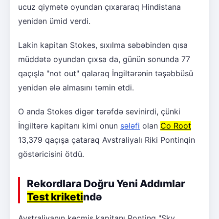
ucuz qiymətə oyundan çıxararaq Hindistana
yenidən ümid verdi.
Lakin kapitan Stokes, sıxılma səbəbindən qısa
müddətə oyundan çıxsa da, günün sonunda 77
qaçışla "not out" qalaraq İngiltərənin təşəbbüsü
yenidən ələ almasını təmin etdi.
O anda Stokes digər tərəfdə sevinirdi, çünki
İngiltərə kapitanı kimi onun
sələfi
olan
Co Root
13,379 qaçışa çataraq Avstraliyalı Riki Pontinqin
göstəricisini ötdü.
Rekordlara Doğru Yeni Addımlar
Test kriketi
ndə
Avstraliyanın keçmiş kapitanı Pontinq "Sky