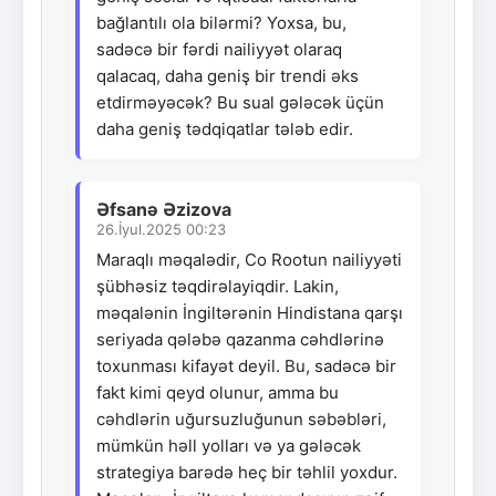
bağlantılı ola bilərmi? Yoxsa, bu,
sadəcə bir fərdi nailiyyət olaraq
qalacaq, daha geniş bir trendi əks
etdirməyəcək? Bu sual gələcək üçün
daha geniş tədqiqatlar tələb edir.
Əfsanə Əzizova
26.İyul.2025 00:23
Maraqlı məqalədir, Co Rootun nailiyyəti
şübhəsiz təqdirəlayiqdir. Lakin,
məqalənin İngiltərənin Hindistana qarşı
seriyada qələbə qazanma cəhdlərinə
toxunması kifayət deyil. Bu, sadəcə bir
fakt kimi qeyd olunur, amma bu
cəhdlərin uğursuzluğunun səbəbləri,
mümkün həll yolları və ya gələcək
strategiya barədə heç bir təhlil yoxdur.