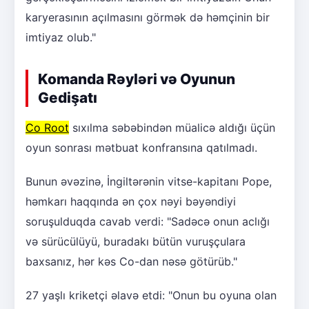
karyerasının açılmasını görmək də həmçinin bir
imtiyaz olub."
Komanda Rəyləri və Oyunun
Gedişatı
Co Root
sıxılma səbəbindən müalicə aldığı üçün
oyun sonrası mətbuat konfransına qatılmadı.
Bunun əvəzinə, İngiltərənin vitse-kapitanı Pope,
həmkarı haqqında ən çox nəyi bəyəndiyi
soruşulduqda cavab verdi: "Sadəcə onun aclığı
və sürücülüyü, buradakı bütün vuruşçulara
baxsanız, hər kəs Co-dan nəsə götürüb."
27 yaşlı kriketçi əlavə etdi: "Onun bu oyuna olan