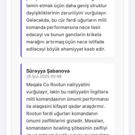
təmin etmək üçün daha geniş struktur
dəyişikliklərinin zəruriliyini vurğulayır.
Gələcəkdə, bu cür fərdi uğurların milli
komanda performansına necə təsir
edəcəyi və bunun gənclərin kriketə
marağını artırmaq üçün necə istifadə
ediləcəyi böyük əhəmiyyət kəsb edir.
Sürəyya Şabanova
26.İyul.2025 00:48
Məqalə Co Rootun nailiyyətini
vurğulayır, lakin bu nailiyyətin İngiltərə
milli komandasının ümumi performansı
ilə əlaqəsini kifayət qədər araşdırmır.
Rootun fərdi uğurları komandanın
ümumi zəifliklərini gizlədir. Məsələn,
komandanın bowling şöbəsinin zəifliyi