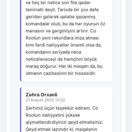
və heç bir nəticə son fitə qədər
təminatlı deyil. Tarixdə bir çox dəfə
geridən gələrək qələbə qazanmış
komandalar olub, bu da hər oyunun öz
mənasını və gərginliyini artırır. Co
Rootun yeni rekordlara imza atması
kimi fərdi nailiyyətlər önəmli olsa da,
komandanın seriyada necə
nəticələnəcəyi də həmçinin böyük
maraq doğurur. Hər iki məqam da, bu
idmanın cazibəsinin bir hissəsidir.
Zəhra Orxanli
27.Avqust.2025 12:02
Şərhiniz üçün təşəkkür edirəm. Co
Rootun nailiyyətini yüksək
qiymətləndirdiyinizi qeyd etməlisiniz.
Qeyd etmək lazımdır ki, məqalənin