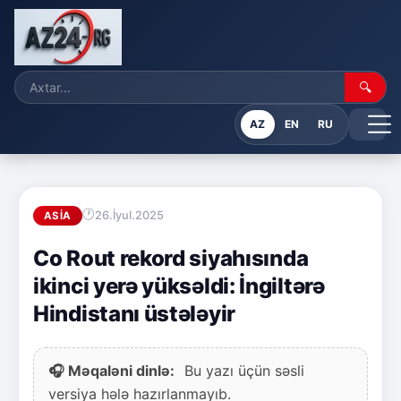
🔍
AZ
EN
RU
26.İyul.2025
ASIA
Co Rout rekord siyahısında
ikinci yerə yüksəldi: İngiltərə
Hindistanı üstələyir
🎧 Məqaləni dinlə:
Bu yazı üçün səsli
versiya hələ hazırlanmayıb.