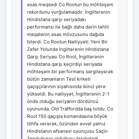
əsas məqsədi Co Rootun bu möhtəşəm
rekordunu vurğulamaqdır. İngiltərənin
Hindistana qarşı seriyadakı
performansı ilə bağlı daha dərin təhlil
məqalənin əsas mövzusunu dağıda
bilərdi. Co Rootun Nailiyyəti: Yeni Bir
Zəfər Yolunda İngiltərənin Hindistana
Qarşı Seriyası Co Root, İngiltərənin
Hindistana qarşı keçirdiyi seriyada
möhtəşəm bir performans sərgiləyərək
bütün zamanların Test kriketi
qaçışçılarının siyahısında ikinci yerə
yüksəldi. Bu nailiyyət, İngiltərənin 2-1
öndə olduğu seriyanın dördüncü
oyununda, Old Traffordda baş tutdu. Co
Root 150 qaçışla komandasına böyük
töhfə verərək, özündən əvvəl yalnız
Hindistanın əfsanəvi oyunçusu Saçin
Tendulkarın olduğunu təsdiqlədi.