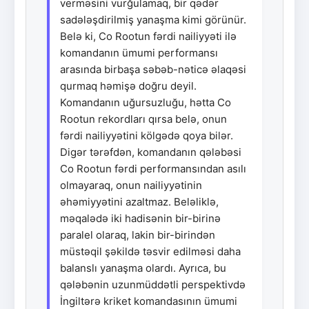
verməsini vurğulamaq, bir qədər
sadələşdirilmiş yanaşma kimi görünür.
Belə ki, Co Rootun fərdi nailiyyəti ilə
komandanın ümumi performansı
arasında birbaşa səbəb-nəticə əlaqəsi
qurmaq həmişə doğru deyil.
Komandanın uğursuzluğu, hətta Co
Rootun rekordları qırsa belə, onun
fərdi nailiyyətini kölgədə qoya bilər.
Digər tərəfdən, komandanın qələbəsi
Co Rootun fərdi performansından asılı
olmayaraq, onun nailiyyətinin
əhəmiyyətini azaltmaz. Beləliklə,
məqalədə iki hadisənin bir-birinə
paralel olaraq, lakin bir-birindən
müstəqil şəkildə təsvir edilməsi daha
balanslı yanaşma olardı. Ayrıca, bu
qələbənin uzunmüddətli perspektivdə
İngiltərə kriket komandasının ümumi