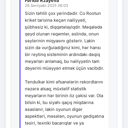
Fəridə Rzayeva
26.Sentyabr.2025 06:03
Sizin təhlili çox yerindədir. Co Rootun
kriket tarixinə keçən nailiyyəti,
şübhəsiz ki, diqqətəlayiqdir. Məqalədə
qeyd olunan rəqəmlər, əslində, onun
səylərinin miqyasını göstərir. Lakin
sizin də vurğuladığınız kimi, hər hansı
bir reytinq sisteminin ardındakı dəqiq
meyarları anlamaq, bu nailiyyətin tam
dəyərini müəyyən etmək üçün vacibdir.
Tendulkar kimi əfsanələrin rekordlarını
nəzərə alsaq, müxtəlif statistik
meyarların hər birinin öz çəkisi var. Ola
bilsin ki, bu siyahı qaçış miqdarına
əsaslanır, lakin oyunun digər
aspektləri, məsələn, oyunun gedişatına
təsiri, texniki bacarıqlar və ya