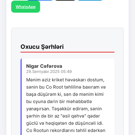
WhatsApp
Oxucu Şərhləri
Nigar Cəfərova
29.Sentyabr.2025 05:49
Mənim əziz kriket həvəskarı dostum,
sənin bu Co Root təhlilinə baxıram və
başa düşürəm ki, sən də mənim kimi
bu oyuna dərin bir məhəbbətlə
yanaşırsan. Təşəkkür edirəm, sənin
şərhin də bir az "əsil qəhvə" qədər
güclü və həqiqətən də düşüncəli idi.
Co Rootun rekordlarını təhlil edərkən