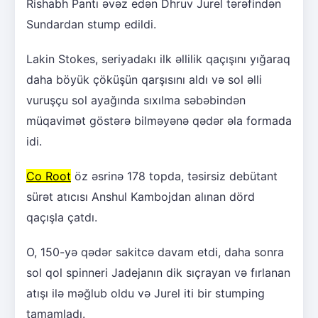
Rishabh Pantı əvəz edən Dhruv Jurel tərəfindən
Sundardan stump edildi.
Lakin Stokes, seriyadakı ilk əllilik qaçışını yığaraq
daha böyük çöküşün qarşısını aldı və sol əlli
vuruşçu sol ayağında sıxılma səbəbindən
müqavimət göstərə bilməyənə qədər əla formada
idi.
Co Root
öz əsrinə 178 topda, təsirsiz debütant
sürət atıcısı Anshul Kambojdan alınan dörd
qaçışla çatdı.
O, 150-yə qədər sakitcə davam etdi, daha sonra
sol qol spinneri Jadejanın dik sıçrayan və fırlanan
atışı ilə məğlub oldu və Jurel iti bir stumping
tamamladı.