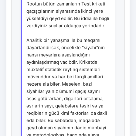
Rootun bütün zamanların Test kriketi
qaçışçılarının siyahısında ikinci yerə
yüksəldiyi qeyd edilir. Bu iddia ilə bağlı
verdiyiniz suallar olduqca yerindədir.
Analitik bir yanaşma ilə bu məqamı
dəyərləndirsək, öncelikle "siyahı"nın
hansı meyarlara əsaslandığını
aydınlaşdırmaq vacibdir. Kriketdə
müxtəlif statistik reytinq sistemləri
mövcuddur və hər biri fərqli amilləri
nəzərə ala bilər. Məsələn, bəzi
siyahılar yalnız ümumi qaçış sayını
əsas götürərkən, digərləri ortalama,
əsrlərin sayı, qələbələrə təsiri və ya
rəqiblərin gücü kimi faktorları da daxil
edə bilər. Bu səbəbdən, məqalədə
qeyd olunan siyahının dəqiq mənbəyi
və metodologiyası haqqında əlavə