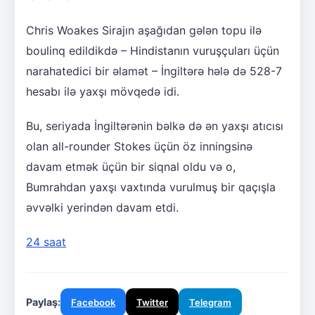
Chris Woakes Sirajın aşağıdan gələn topu ilə
boulinq edildikdə – Hindistanın vuruşçuları üçün
narahatedici bir əlamət – İngiltərə hələ də 528-7
hesabı ilə yaxşı mövqedə idi.
Bu, seriyada İngiltərənin bəlkə də ən yaxşı atıcısı
olan all-rounder Stokes üçün öz inningsinə
davam etmək üçün bir siqnal oldu və o,
Bumrahdan yaxşı vaxtında vurulmuş bir qaçışla
əvvəlki yerindən davam etdi.
24 saat
Paylaş:
Facebook
Twitter
Telegram