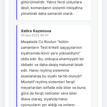
götürülməlidir. Yalnız fərdi ulduzlara
deyil, komandanın sistemli inkişafına
yönəlmək daha səmərəli olardı.
Xatirə Kazımova
26.İyul.2025 00:47
Məqalədə Co Routun "bütün
zamanların Test kriketi qaçışçılarının
siyahısında ikinci yerə yüksəldiyini"
iddia edir. Bu, olduqca əhəmiyyətli bir
iddiadır və daha dəqiq məlumat tələb
edir. Hansı reytinq sisteminə
əsaslanaraq bu siyahı tərtib olunub?
Müxtəlif reytinq sistemləri fərqli
meyarlardan istifadə edə bilər və buna
görə də fərqli nəticələr verə bilər.
Əlavə olaraq, siyahıda hansı
oyunçuların yer aldığı və onların