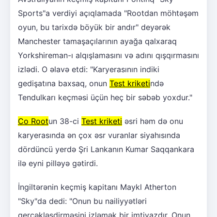
Sports"a verdiyi açıqlamada "Rootdan möhtəşəm
oyun, bu tarixdə böyük bir andır" deyərək
Manchester tamaşaçılarının ayağa qalxaraq
Yorkshireman-ı alqışlamasını və adını qışqırmasını
izlədi. O əlavə etdi: "Karyerasının indiki
gedişatına baxsaq, onun
Test kriketi
ndə
Tendulkarı keçməsi üçün heç bir səbəb yoxdur."
Co Root
un 38-ci
Test kriketi
əsri həm də onu
karyerasında ən çox əsr vuranlar siyahısında
dördüncü yerdə Şri Lankanın Kumar Saqqankara
ilə eyni pilləyə gətirdi.
İngiltərənin keçmiş kapitanı Maykl Atherton
"Sky"da dedi: "Onun bu nailiyyətləri
gerçəkləşdirməsini izləmək bir imtiyazdır. Onun