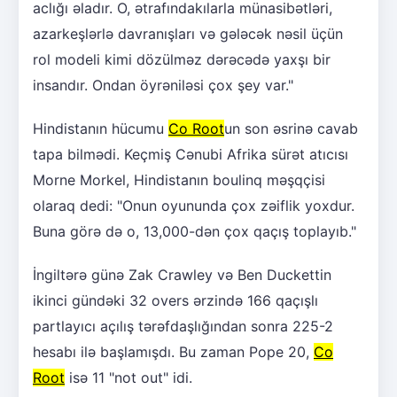
aclığı əladır. O, ətrafındakılarla münasibətləri,
azarkeşlərlə davranışları və gələcək nəsil üçün
rol modeli kimi dözülməz dərəcədə yaxşı bir
insandır. Ondan öyrəniləsi çox şey var."
Hindistanın hücumu
Co Root
un son əsrinə cavab
tapa bilmədi. Keçmiş Cənubi Afrika sürət atıcısı
Morne Morkel, Hindistanın boulinq məşqçisi
olaraq dedi: "Onun oyununda çox zəiflik yoxdur.
Buna görə də o, 13,000-dən çox qaçış toplayıb."
İngiltərə günə Zak Crawley və Ben Duckettin
ikinci gündəki 32 overs ərzində 166 qaçışlı
partlayıcı açılış tərəfdaşlığından sonra 225-2
hesabı ilə başlamışdı. Bu zaman Pope 20,
Co
Root
isə 11 "not out" idi.