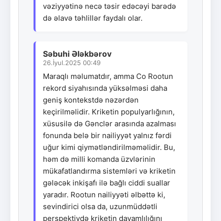
vəziyyətinə necə təsir edəcəyi barədə
də əlavə təhlillər faydalı olar.
Səbuhi Ələkbərov
26.İyul.2025 00:49
Maraqlı məlumatdır, amma Co Rootun
rekord siyahısında yüksəlməsi daha
geniş kontekstdə nəzərdən
keçirilməlidir. Kriketin populyarlığının,
xüsusilə də Gənclər arasında azalması
fonunda belə bir nailiyyət yalnız fərdi
uğur kimi qiymətləndirilməməlidir. Bu,
həm də milli komanda üzvlərinin
mükafatlandırma sistemləri və kriketin
gələcək inkişafı ilə bağlı ciddi suallar
yaradır. Rootun nailiyyəti əlbəttə ki,
sevindirici olsa da, uzunmüddətli
perspektivdə kriketin davamlılığını