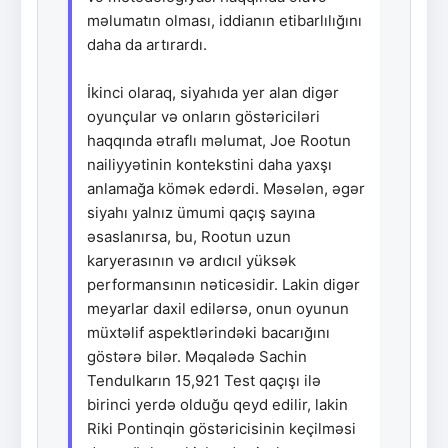
məlumatın olması, iddianın etibarlılığını
daha da artırardı.
İkinci olaraq, siyahıda yer alan digər
oyunçular və onların göstəriciləri
haqqında ətraflı məlumat, Joe Rootun
nailiyyətinin kontekstini daha yaxşı
anlamağa kömək edərdi. Məsələn, əgər
siyahı yalnız ümumi qaçış sayına
əsaslanırsa, bu, Rootun uzun
karyerasının və ardıcıl yüksək
performansının nəticəsidir. Lakin digər
meyarlar daxil edilərsə, onun oyunun
müxtəlif aspektlərindəki bacarığını
göstərə bilər. Məqalədə Sachin
Tendulkarın 15,921 Test qaçışı ilə
birinci yerdə olduğu qeyd edilir, lakin
Riki Pontinqin göstəricisinin keçilməsi