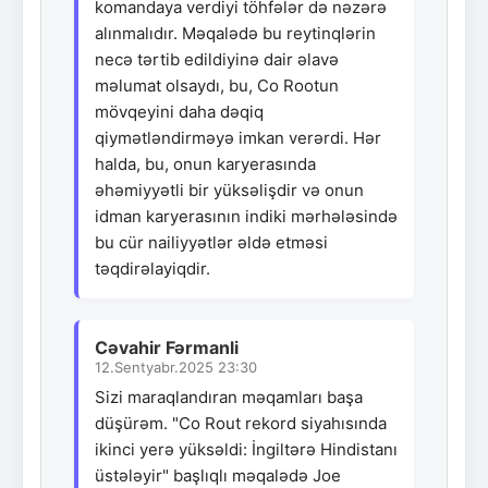
komandaya verdiyi töhfələr də nəzərə
alınmalıdır. Məqalədə bu reytinqlərin
necə tərtib edildiyinə dair əlavə
məlumat olsaydı, bu, Co Rootun
mövqeyini daha dəqiq
qiymətləndirməyə imkan verərdi. Hər
halda, bu, onun karyerasında
əhəmiyyətli bir yüksəlişdir və onun
idman karyerasının indiki mərhələsində
bu cür nailiyyətlər əldə etməsi
təqdirəlayiqdir.
Cəvahir Fərmanli
12.Sentyabr.2025 23:30
Sizi maraqlandıran məqamları başa
düşürəm. "Co Rout rekord siyahısında
ikinci yerə yüksəldi: İngiltərə Hindistanı
üstələyir" başlıqlı məqalədə Joe