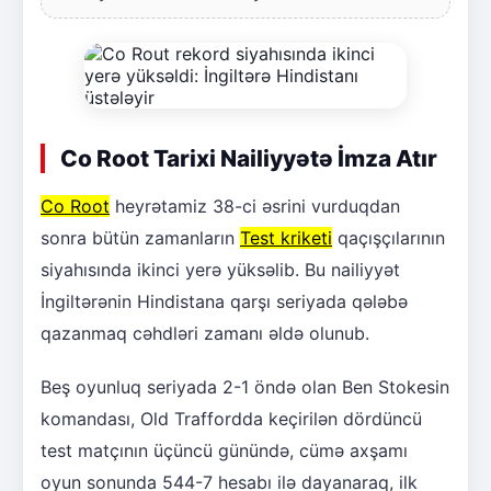
Co Root Tarixi Nailiyyətə İmza Atır
Co Root
heyrətamiz 38-ci əsrini vurduqdan
sonra bütün zamanların
Test kriketi
qaçışçılarının
siyahısında ikinci yerə yüksəlib. Bu nailiyyət
İngiltərənin Hindistana qarşı seriyada qələbə
qazanmaq cəhdləri zamanı əldə olunub.
Beş oyunluq seriyada 2-1 öndə olan Ben Stokesin
komandası, Old Traffordda keçirilən dördüncü
test matçının üçüncü günündə, cümə axşamı
oyun sonunda 544-7 hesabı ilə dayanaraq, ilk