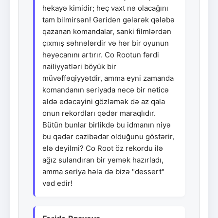
hekayə kimidir; heç vaxt nə olacağını
tam bilmirsən! Geridən gələrək qələbə
qazanan komandalar, sanki filmlərdən
çıxmış səhnələrdir və hər bir oyunun
həyəcanını artırır. Co Rootun fərdi
nailiyyətləri böyük bir
müvəffəqiyyətdir, amma eyni zamanda
komandanın seriyada necə bir nəticə
əldə edəcəyini gözləmək də az qala
onun rekordları qədər maraqlıdır.
Bütün bunlar birlikdə bu idmanın niyə
bu qədər cazibədar olduğunu göstərir,
elə deyilmi? Co Root öz rekordu ilə
ağız sulandıran bir yemək hazırladı,
amma seriya hələ də bizə "dessert"
vəd edir!