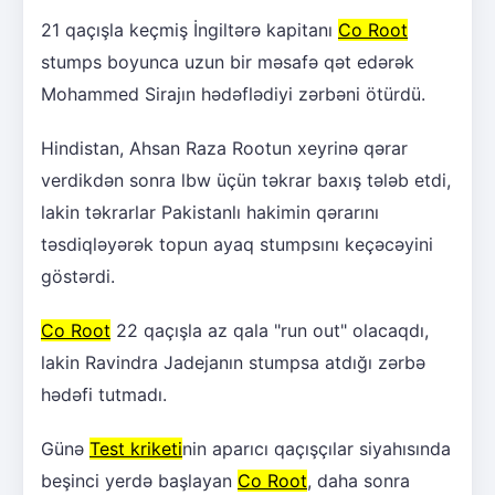
21 qaçışla keçmiş İngiltərə kapitanı
Co Root
stumps boyunca uzun bir məsafə qət edərək
Mohammed Sirajın hədəflədiyi zərbəni ötürdü.
Hindistan, Ahsan Raza Rootun xeyrinə qərar
verdikdən sonra lbw üçün təkrar baxış tələb etdi,
lakin təkrarlar Pakistanlı hakimin qərarını
təsdiqləyərək topun ayaq stumpsını keçəcəyini
göstərdi.
Co Root
22 qaçışla az qala "run out" olacaqdı,
lakin Ravindra Jadejanın stumpsa atdığı zərbə
hədəfi tutmadı.
Günə
Test kriketi
nin aparıcı qaçışçılar siyahısında
beşinci yerdə başlayan
Co Root
, daha sonra