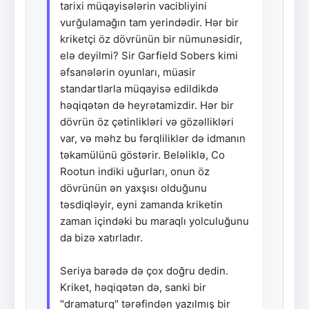
tarixi müqayisələrin vacibliyini
vurğulamağın tam yerindədir. Hər bir
kriketçi öz dövrünün bir nümunəsidir,
elə deyilmi? Sir Garfield Sobers kimi
əfsanələrin oyunları, müasir
standartlarla müqayisə edildikdə
həqiqətən də heyrətamizdir. Hər bir
dövrün öz çətinlikləri və gözəllikləri
var, və məhz bu fərqliliklər də idmanın
təkamülünü göstərir. Beləliklə, Co
Rootun indiki uğurları, onun öz
dövrünün ən yaxşısı olduğunu
təsdiqləyir, eyni zamanda kriketin
zaman içindəki bu maraqlı yolculuğunu
da bizə xatırladır.
Seriya barədə də çox doğru dedin.
Kriket, həqiqətən də, sanki bir
"dramaturq" tərəfindən yazılmış bir