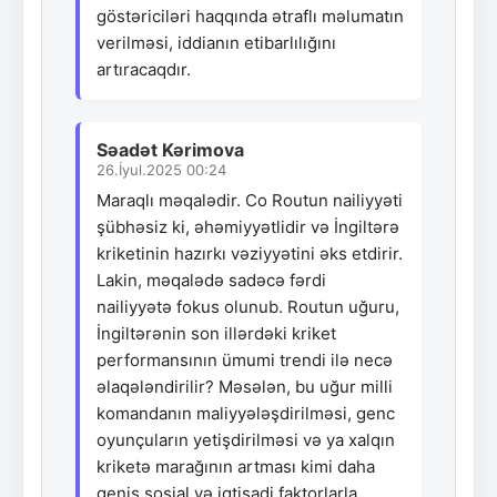
göstəriciləri haqqında ətraflı məlumatın
verilməsi, iddianın etibarlılığını
artıracaqdır.
Səadət Kərimova
26.İyul.2025 00:24
Maraqlı məqalədir. Co Routun nailiyyəti
şübhəsiz ki, əhəmiyyətlidir və İngiltərə
kriketinin hazırkı vəziyyətini əks etdirir.
Lakin, məqalədə sadəcə fərdi
nailiyyətə fokus olunub. Routun uğuru,
İngiltərənin son illərdəki kriket
performansının ümumi trendi ilə necə
əlaqələndirilir? Məsələn, bu uğur milli
komandanın maliyyələşdirilməsi, genc
oyunçuların yetişdirilməsi və ya xalqın
kriketə marağının artması kimi daha
geniş sosial və iqtisadi faktorlarla