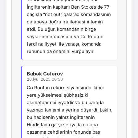
İngiltərənin kapitanı Ben Stokes də 77
qaçışla "not out" qalaraq komandasının
qələbəyə doğru irəliləməsini təmin
etdi. Bu uğur, komandanın birgə
səylərinin nəticəsidir və Co Rootun
fərdi nailiyyəti ilə yanaşı, komanda
ruhunun da önəmini vurğulayır.
Babək Cəfərov
26.İyul.2025 00:50
Co Rootun rekord siyahısında ikinci
yerə yüksəlməsi şübhəsiz ki,
əlamətdar nailiyyətdir və bu barədə
yazmaq tamamilə yerinə düşərdi. Lakin,
bu hadisənin yalnız İngiltərənin
Hindistana qarşı seriyada qələbə
qazanma cəhdlərinin fonunda baş