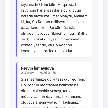
siyahısıdır? Kim bilir! Məqalədə bu
reytinqin hansı əsaslarla qurulduğu
barədə əlavə məlumat olsaydı, əminəm
ki, bu, Co Rootun nailiyyətini daha da
dəyərləndirərdi. Bu cür nüanslar
olmadan, sadəcə "ikinci" olmaq... Bəlkə
də, bu, kriket dünyasının "vəziyyət
komediyası"dır, və Co Root bu
komediyanın parlaq ulduzudur!
Pərvin İsmayılova
01.Sentyabr.2025 01:59
Sizin şərhinizə görə təşəkkür edirəm.
Co Rootun möhtəşəm nailiyyətinə
diqqət çəkməklə yanaşı, tarixi
müqayisələrin dəyərinə toxunmanız
olduqca əhəmiyyətlidir. Haqlısınız,