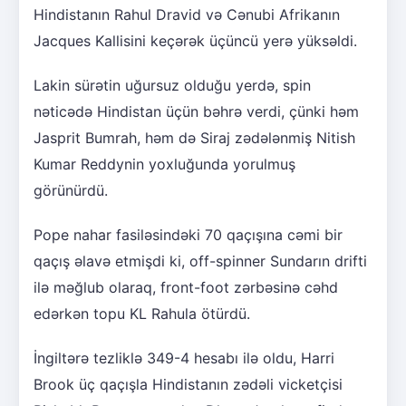
Hindistanın Rahul Dravid və Cənubi Afrikanın
Jacques Kallisini keçərək üçüncü yerə yüksəldi.
Lakin sürətin uğursuz olduğu yerdə, spin
nəticədə Hindistan üçün bəhrə verdi, çünki həm
Jasprit Bumrah, həm də Siraj zədələnmiş Nitish
Kumar Reddynin yoxluğunda yorulmuş
görünürdü.
Pope nahar fasiləsindəki 70 qaçışına cəmi bir
qaçış əlavə etmişdi ki, off-spinner Sundarın drifti
ilə məğlub olaraq, front-foot zərbəsinə cəhd
edərkən topu KL Rahula ötürdü.
İngiltərə tezliklə 349-4 hesabı ilə oldu, Harri
Brook üç qaçışla Hindistanın zədəli vicketçisi