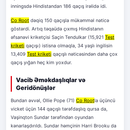
inningsdə Hindistandan 186 qaçış irəlidə idi.
Co Root
dəqiq 150 qaçışla mükəmməl nəticə
göstərdi. Artıq təqaüdə çıxmış Hindistanın
əfsanəvi kriketçisi Saçin Tendulkar (15,921
Test
kriketi
qaçışı) istisna olmaqla, 34 yaşlı ingilisin
13,409
Test kriketi
qaçışlı nəticəsindən daha çox
qaçış yığan heç kim yoxdur.
Vacib Əməkdaşlıqlar və
Geridönüşlər
Bundan əvvəl, Ollie Pope (71)
Co Root
la üçüncü
vicket üçün 144 qaçışlı tərəfdaşlıq qursa da,
Vaşinqton Sundar tərəfindən oyundan
kənarlaşdırıldı. Sundar həmçinin Harri Brooku da