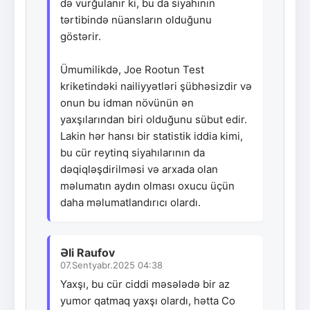
də vurğulanır ki, bu da siyahının
tərtibində nüansların olduğunu
göstərir.
Ümumilikdə, Joe Rootun Test
kriketindəki nailiyyətləri şübhəsizdir və
onun bu idman növünün ən
yaxşılarından biri olduğunu sübut edir.
Lakin hər hansı bir statistik iddia kimi,
bu cür reytinq siyahılarının da
dəqiqləşdirilməsi və arxada olan
məlumatın aydın olması oxucu üçün
daha məlumatlandırıcı olardı.
Əli Raufov
07.Sentyabr.2025 04:38
Yaxşı, bu cür ciddi məsələdə bir az
yumor qatmaq yaxşı olardı, hətta Co