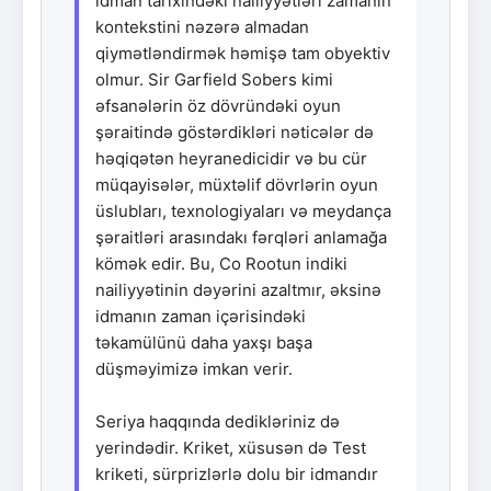
idman tarixindəki nailiyyətləri zamanın
kontekstini nəzərə almadan
qiymətləndirmək həmişə tam obyektiv
olmur. Sir Garfield Sobers kimi
əfsanələrin öz dövründəki oyun
şəraitində göstərdikləri nəticələr də
həqiqətən heyranedicidir və bu cür
müqayisələr, müxtəlif dövrlərin oyun
üslubları, texnologiyaları və meydança
şəraitləri arasındakı fərqləri anlamağa
kömək edir. Bu, Co Rootun indiki
nailiyyətinin dəyərini azaltmır, əksinə
idmanın zaman içərisindəki
təkamülünü daha yaxşı başa
düşməyimizə imkan verir.
Seriya haqqında dedikləriniz də
yerindədir. Kriket, xüsusən də Test
kriketi, sürprizlərlə dolu bir idmandır