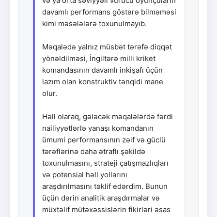
və ya orta səviyyəli vurucu oyunçuların
davamlı performans göstərə bilməməsi
kimi məsələlərə toxunulmayıb.
Məqalədə yalnız müsbət tərəfə diqqət
yönəldilməsi, İngiltərə milli kriket
komandasının davamlı inkişafı üçün
lazım olan konstruktiv tənqidi mane
olur.
Həll olaraq, gələcək məqalələrdə fərdi
nailiyyətlərlə yanaşı komandanın
ümumi performansının zəif və güclü
tərəflərinə daha ətraflı şəkildə
toxunulmasını, strateji çatışmazlıqları
və potensial həll yollarını
araşdırılmasını təklif edərdim. Bunun
üçün dərin analitik araşdırmalar və
müxtəlif mütəxəssislərin fikirləri əsas