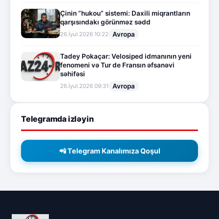
Çinin “hukou” sistemi: Daxili miqrantların
qarşısındakı görünməz sədd
Avropa
26.İyul.2026 10:22
Tadey Pokaçar: Velosiped idmanının yeni
fenomeni və Tur de Fransın əfsanəvi
səhifəsi
Avropa
26.İyul.2026 09:31
Telegramda izləyin
📲 Telegram Kanalımıza Qoşul