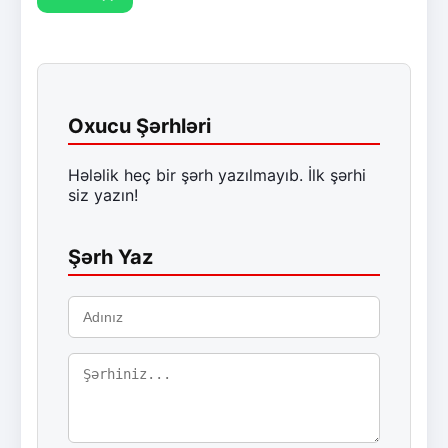
Oxucu Şərhləri
Hələlik heç bir şərh yazılmayıb. İlk şərhi
siz yazın!
Şərh Yaz