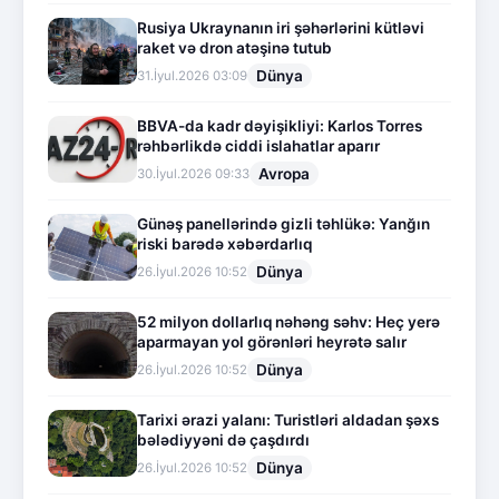
Rusiya Ukraynanın iri şəhərlərini kütləvi
raket və dron atəşinə tutub
Dünya
31.İyul.2026 03:09
BBVA-da kadr dəyişikliyi: Karlos Torres
rəhbərlikdə ciddi islahatlar aparır
Avropa
30.İyul.2026 09:33
Günəş panellərində gizli təhlükə: Yanğın
riski barədə xəbərdarlıq
Dünya
26.İyul.2026 10:52
52 milyon dollarlıq nəhəng səhv: Heç yerə
aparmayan yol görənləri heyrətə salır
Dünya
26.İyul.2026 10:52
Tarixi ərazi yalanı: Turistləri aldadan şəxs
bələdiyyəni də çaşdırdı
Dünya
26.İyul.2026 10:52