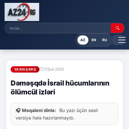
🔍
AZ
EN
RU
17.İyul.2025
YAXIN ŞƏRQ
Dəməşqdə İsrail hücumlarının
ölümcül izləri
🎧 Məqaləni dinlə:
Bu yazı üçün səsli
versiya hələ hazırlanmayıb.