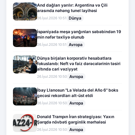
And dağları yarılır: Argentina və Çili
arasında nəhəng tunel layihəsi
Dünya
26.İyul.2026 10:51
İspaniyada meşə yanğınları səbəbindən 19
min nəfər təxliyə olunub
Avropa
26.İyul.2026 10:51
Dünya birjaları korporativ hesabatlara
fokuslanıb: Neft və faiz dərəcələrinin təsiri
altında cari vəziyyət
Avropa
26.İyul.2026 10:50
İbay Llanosun "La Velada del Año 6" boks
gecəsi rekordları alt-üst etdi
Avropa
26.İyul.2026 10:50
Donald Trampın İran strategiyası: Yaxın
Şərqdə növbəti gərginlik mərhələsi
Avropa
26.İyul.2026 10:50