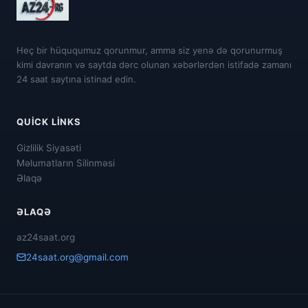
Heç bir hüququmuz qorunmur, amma siz yenə də qorunurmuş
kimi davranın və saytda dərc olunan xəbərlərdən istifadə zamanı
24 saat saytına istinad edin.
QUICK LINKS
Gizlilik Siyasəti
Məlumatların Silinməsi
Əlaqə
ƏLAQƏ
az24saat.org
24saat.org@gmail.com