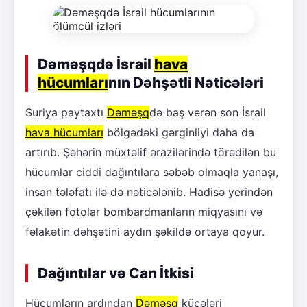
Dəməşqdə İsrail
hava
hücumları
nın Dəhşətli Nəticələri
Suriya paytaxtı
Dəməşq
də baş verən son İsrail
hava hücumları
bölgədəki gərginliyi daha da
artırıb. Şəhərin müxtəlif ərazilərində törədilən bu
hücumlar ciddi dağıntılara səbəb olmaqla yanaşı,
insan tələfatı ilə də nəticələnib. Hadisə yerindən
çəkilən fotolar bombardmanların miqyasını və
fəlakətin dəhşətini aydın şəkildə ortaya qoyur.
Dağıntılar və Can İtkisi
Hücumların ardından
Dəməşq
küçələri