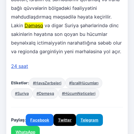
bağlı qüvvələrin bölgədəki fəaliyyətini
məhdudlaşdırmaq məqsədilə həyata keçirilir.
Lakin
Dəməşq
və digər Suriya şəhərlərində dinc
sakinlərin həyatına son qoyan bu hücumlar
beynəlxalq ictimaiyyətin narahatlığına səbəb olur
və regionda gərginliyin yeni mərhələsinə yol açır.
24 saat
Etiketlər:
#HavaZərbələri
#İsrailHücumları
#Suriya
#Dəməşq
#HücumNəticələri
Paylaş:
Facebook
Twitter
Telegram
WhatsApp