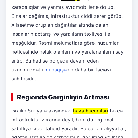
xarabalıqlar və yanmış avtomobillərlə dolub.
Binalar dağılmış, infrastruktur ciddi zərər görüb.
Xilasetmə qrupları dağıntılar altında qalan
insanların axtarışı və yaralıların təxliyəsi ilə
məşğuldur. Rəsmi məlumatlara görə, hücumlar
nəticəsində həlak olanların və yaralananların sayı
artıb. Bu hadisə bölgədə davam edən
uzunmüddətli
münaqişə
nin daha bir faciəvi
səhifəsidir.
Regionda Gərginliyin Artması
İsrailin Suriya ərazisindəki
hava hücumları
təkcə
infrastruktur zərərinə deyil, həm də regional
sabitliyə ciddi təhdid yaradır. Bu cür əməliyyatlar,
adətən, İsrailin öz sərhədlərini qorumaq və İrana