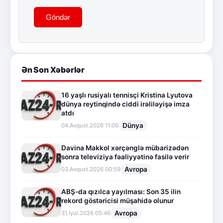
Göndər
Ən Son Xəbərlər
16 yaşlı rusiyalı tennisçi Kristina Lyutova
dünya reytinqində ciddi irəliləyişə imza
atdı
Dünya
04.Avqust.2026 11:06
Davina Makkol xərçənglə mübarizədən
sonra televiziya fəaliyyətinə fasilə verir
Avropa
03.Avqust.2026 00:59
ABŞ-da qızılca yayılması: Son 35 ilin
rekord göstəricisi müşahidə olunur
Avropa
31.İyul.2026 05:46