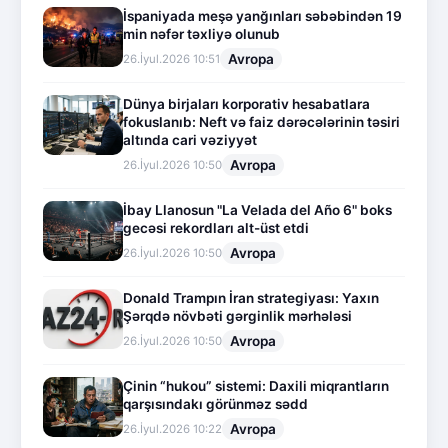
İspaniyada meşə yanğınları səbəbindən 19
min nəfər təxliyə olunub
Avropa
26.İyul.2026 10:51
Dünya birjaları korporativ hesabatlara
fokuslanıb: Neft və faiz dərəcələrinin təsiri
altında cari vəziyyət
Avropa
26.İyul.2026 10:50
İbay Llanosun "La Velada del Año 6" boks
gecəsi rekordları alt-üst etdi
Avropa
26.İyul.2026 10:50
Donald Trampın İran strategiyası: Yaxın
Şərqdə növbəti gərginlik mərhələsi
Avropa
26.İyul.2026 10:50
Çinin “hukou” sistemi: Daxili miqrantların
qarşısındakı görünməz sədd
Avropa
26.İyul.2026 10:22