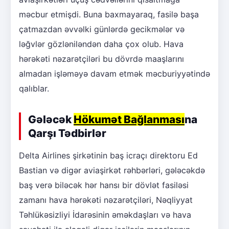
məcbur etmişdi. Buna baxmayaraq, fasilə başa
çatmazdan əvvəlki günlərdə gecikmələr və
ləğvlər gözləniləndən daha çox olub. Hava
hərəkəti nəzarətçiləri bu dövrdə maaşlarını
almadan işləməyə davam etmək məcburiyyətində
qalıblar.
Gələcək
Hökumət Bağlanması
na
Qarşı Tədbirlər
Delta Airlines şirkətinin baş icraçı direktoru Ed
Bastian və digər aviaşirkət rəhbərləri, gələcəkdə
baş verə biləcək hər hansı bir dövlət fasiləsi
zamanı hava hərəkəti nəzarətçiləri, Nəqliyyat
Təhlükəsizliyi İdarəsinin əməkdaşları və hava