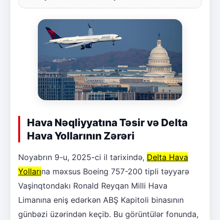
Hava Nəqliyyatına Təsir və Delta
Hava Yollarının Zərəri
Noyabrın 9-u, 2025-ci il tarixində,
Delta Hava
Yolları
na məxsus Boeing 757-200 tipli təyyarə
Vaşinqtondakı Ronald Reyqan Milli Hava
Limanına eniş edərkən ABŞ Kapitoli binasının
günbəzi üzərindən keçib. Bu görüntülər fonunda,