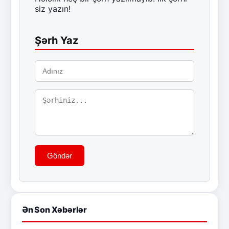
siz yazın!
Şərh Yaz
Göndər
Ən Son Xəbərlər