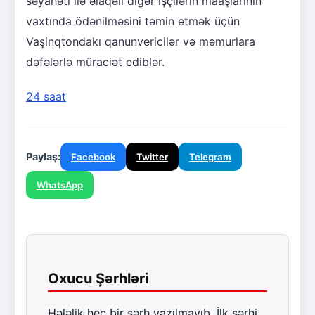
səyahəti ilə əlaqəli digər işçilərin maaşlarının
vaxtında ödənilməsini təmin etmək üçün
Vaşinqtondakı qanunvericilər və məmurlara
dəfələrlə müraciət ediblər.
24 saat
Paylaş:
Facebook
Twitter
Telegram
WhatsApp
Oxucu Şərhləri
Hələlik heç bir şərh yazılmayıb. İlk şərhi