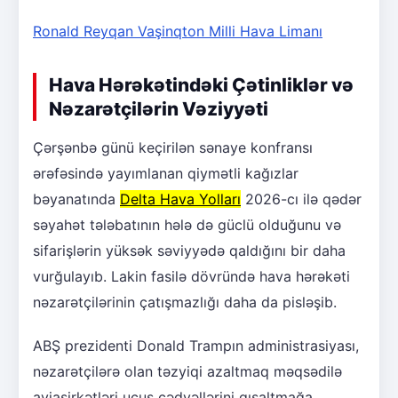
Ronald Reyqan Vaşinqton Milli Hava Limanı
Hava Hərəkətindəki Çətinliklər və
Nəzarətçilərin Vəziyyəti
Çərşənbə günü keçirilən sənaye konfransı
ərəfəsində yayımlanan qiymətli kağızlar
bəyanatında
Delta Hava Yolları
2026-cı ilə qədər
səyahət tələbatının hələ də güclü olduğunu və
sifarişlərin yüksək səviyyədə qaldığını bir daha
vurğulayıb. Lakin fasilə dövründə hava hərəkəti
nəzarətçilərinin çatışmazlığı daha da pisləşib.
ABŞ prezidenti Donald Trampın administrasiyası,
nəzarətçilərə olan təzyiqi azaltmaq məqsədilə
aviaşirkətləri uçuş cədvəllərini qısaltmağa