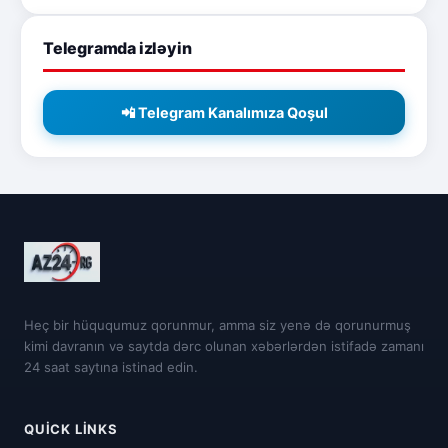
Telegramda izləyin
📲 Telegram Kanalımıza Qoşul
Heç bir hüququmuz qorunmur, amma siz yenə də qorunurmuş
kimi davranın və saytda dərc olunan xəbərlərdən istifadə zamanı
24 saat saytına istinad edin.
QUICK LINKS