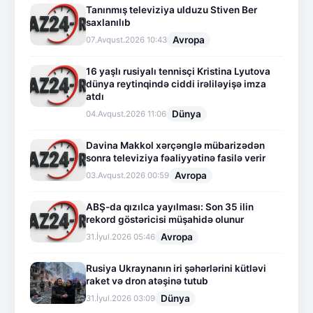
Tanınmış televiziya ulduzu Stiven Ber
saxlanılıb
Avropa
07.Avqust.2026 10:43
16 yaşlı rusiyalı tennisçi Kristina Lyutova
dünya reytinqində ciddi irəliləyişə imza
atdı
Dünya
04.Avqust.2026 11:06
Davina Makkol xərçənglə mübarizədən
sonra televiziya fəaliyyətinə fasilə verir
Avropa
03.Avqust.2026 00:59
ABŞ-da qızılca yayılması: Son 35 ilin
rekord göstəricisi müşahidə olunur
Avropa
31.İyul.2026 05:46
Rusiya Ukraynanın iri şəhərlərini kütləvi
raket və dron atəşinə tutub
Dünya
31.İyul.2026 03:09