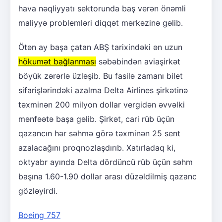
hava nəqliyyatı sektorunda baş verən önəmli
maliyyə problemləri diqqət mərkəzinə gəlib.
Ötən ay başa çatan ABŞ tarixindəki ən uzun
hökumət bağlanması
səbəbindən aviaşirkət
böyük zərərlə üzləşib. Bu fasilə zamanı bilet
sifarişlərindəki azalma Delta Airlines şirkətinə
təxminən 200 milyon dollar vergidən əvvəlki
mənfəətə başa gəlib. Şirkət, cari rüb üçün
qazancın hər səhmə görə təxminən 25 sent
azalacağını proqnozlaşdırıb. Xatırladaq ki,
oktyabr ayında Delta dördüncü rüb üçün səhm
başına 1.60-1.90 dollar arası düzəldilmiş qazanc
gözləyirdi.
Boeing 757