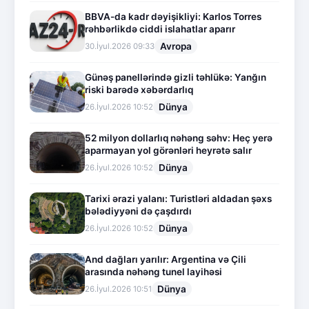
BBVA-da kadr dəyişikliyi: Karlos Torres
rəhbərlikdə ciddi islahatlar aparır
Avropa
30.İyul.2026 09:33
Günəş panellərində gizli təhlükə: Yanğın
riski barədə xəbərdarlıq
Dünya
26.İyul.2026 10:52
52 milyon dollarlıq nəhəng səhv: Heç yerə
aparmayan yol görənləri heyrətə salır
Dünya
26.İyul.2026 10:52
Tarixi ərazi yalanı: Turistləri aldadan şəxs
bələdiyyəni də çaşdırdı
Dünya
26.İyul.2026 10:52
And dağları yarılır: Argentina və Çili
arasında nəhəng tunel layihəsi
Dünya
26.İyul.2026 10:51