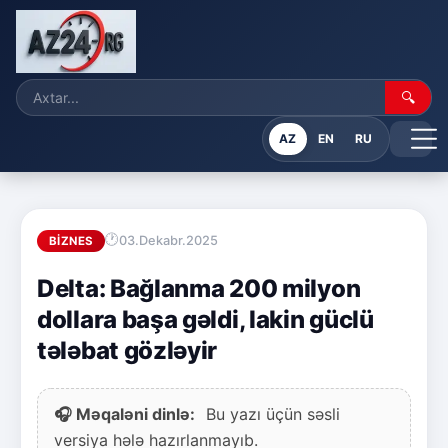
🔍
AZ
EN
RU
03.Dekabr.2025
BIZNES
Delta: Bağlanma 200 milyon
dollara başa gəldi, lakin güclü
tələbat gözləyir
🎧 Məqaləni dinlə:
Bu yazı üçün səsli
versiya hələ hazırlanmayıb.