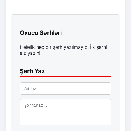
Oxucu Şərhləri
Hələlik heç bir şərh yazılmayıb. İlk şərhi
siz yazın!
Şərh Yaz