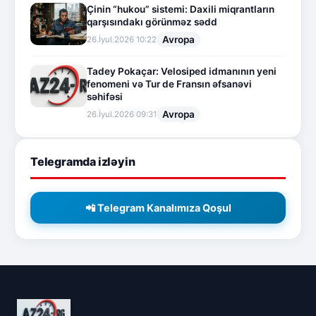
Çinin “hukou” sistemi: Daxili miqrantların
qarşısındakı görünməz sədd
Avropa
26.İyul.2026 10:22
Tadey Pokaçar: Velosiped idmanının yeni
fenomeni və Tur de Fransın əfsanəvi
səhifəsi
Avropa
26.İyul.2026 09:31
Telegramda izləyin
📲 Telegram Kanalımıza Qoşul