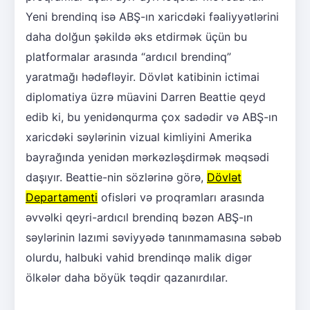
Yeni brendinq isə ABŞ-ın xaricdəki fəaliyyətlərini
daha dolğun şəkildə əks etdirmək üçün bu
platformalar arasında “ardıcıl brendinq”
yaratmağı hədəfləyir. Dövlət katibinin ictimai
diplomatiya üzrə müavini Darren Beattie qeyd
edib ki, bu yenidənqurma çox sadədir və ABŞ-ın
xaricdəki səylərinin vizual kimliyini Amerika
bayrağında yenidən mərkəzləşdirmək məqsədi
daşıyır. Beattie-nin sözlərinə görə,
Dövlət
Departamenti
ofisləri və proqramları arasında
əvvəlki qeyri-ardıcıl brendinq bəzən ABŞ-ın
səylərinin lazımi səviyyədə tanınmamasına səbəb
olurdu, halbuki vahid brendinqə malik digər
ölkələr daha böyük təqdir qazanırdılar.