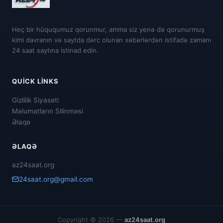
Heç bir hüququmuz qorunmur, amma siz yenə də qorunurmuş
kimi davranın və saytda dərc olunan xəbərlərdən istifadə zamanı
24 saat saytına istinad edin.
QUICK LINKS
Gizlilik Siyasəti
Məlumatların Silinməsi
Əlaqə
ƏLAQƏ
az24saat.org
24saat.org@gmail.com
Copyright © 2026 —
az24saat.org