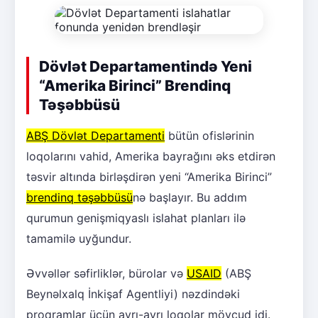
Dövlət Departamentində Yeni
“Amerika Birinci” Brendinq
Təşəbbüsü
ABŞ Dövlət Departamenti
bütün ofislərinin
loqolarını vahid, Amerika bayrağını əks etdirən
təsvir altında birləşdirən yeni “Amerika Birinci”
brendinq təşəbbüsü
nə başlayır. Bu addım
qurumun genişmiqyaslı islahat planları ilə
tamamilə uyğundur.
Əvvəllər səfirliklər, bürolar və
USAID
(ABŞ
Beynəlxalq İnkişaf Agentliyi) nəzdindəki
proqramlar üçün ayrı-ayrı loqolar mövcud idi.