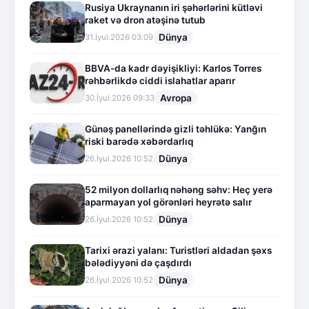
Rusiya Ukraynanın iri şəhərlərini kütləvi
raket və dron atəşinə tutub
Dünya
31.İyul.2026 03:09
BBVA-da kadr dəyişikliyi: Karlos Torres
rəhbərlikdə ciddi islahatlar aparır
Avropa
30.İyul.2026 09:33
Günəş panellərində gizli təhlükə: Yanğın
riski barədə xəbərdarlıq
Dünya
26.İyul.2026 10:52
52 milyon dollarlıq nəhəng səhv: Heç yerə
aparmayan yol görənləri heyrətə salır
Dünya
26.İyul.2026 10:52
Tarixi ərazi yalanı: Turistləri aldadan şəxs
bələdiyyəni də çaşdırdı
Dünya
26.İyul.2026 10:52