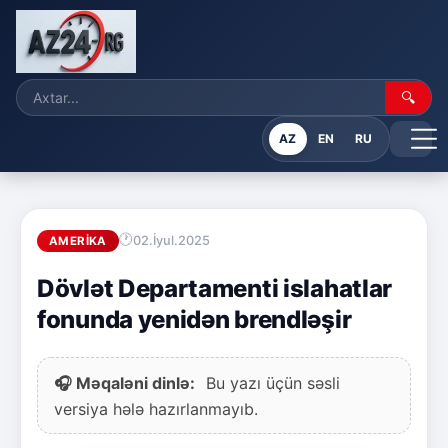
🔍
AZ
EN
RU
02.İyul.2025
AMERIKA
Dövlət Departamenti islahatlar
fonunda yenidən brendləşir
🎧 Məqaləni dinlə:
Bu yazı üçün səsli
versiya hələ hazırlanmayıb.