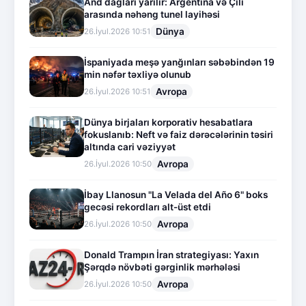
And dağları yarılır: Argentina və Çili
arasında nəhəng tunel layihəsi
Dünya
26.İyul.2026 10:51
İspaniyada meşə yanğınları səbəbindən 19
min nəfər təxliyə olunub
Avropa
26.İyul.2026 10:51
Dünya birjaları korporativ hesabatlara
fokuslanıb: Neft və faiz dərəcələrinin təsiri
altında cari vəziyyət
Avropa
26.İyul.2026 10:50
İbay Llanosun "La Velada del Año 6" boks
gecəsi rekordları alt-üst etdi
Avropa
26.İyul.2026 10:50
Donald Trampın İran strategiyası: Yaxın
Şərqdə növbəti gərginlik mərhələsi
Avropa
26.İyul.2026 10:50