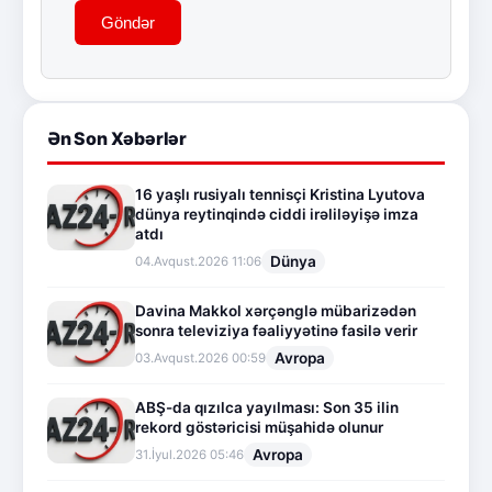
Göndər
Ən Son Xəbərlər
16 yaşlı rusiyalı tennisçi Kristina Lyutova
dünya reytinqində ciddi irəliləyişə imza
atdı
Dünya
04.Avqust.2026 11:06
Davina Makkol xərçənglə mübarizədən
sonra televiziya fəaliyyətinə fasilə verir
Avropa
03.Avqust.2026 00:59
ABŞ-da qızılca yayılması: Son 35 ilin
rekord göstəricisi müşahidə olunur
Avropa
31.İyul.2026 05:46