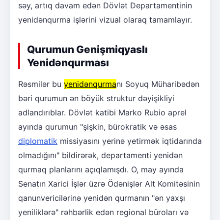
səy, artıq davam edən Dövlət Departamentinin
yenidənqurma işlərini vizual olaraq tamamlayır.
Qurumun Genişmiqyaslı
Yenidənqurması
Rəsmilər bu
yenidənqurma
nı Soyuq Müharibədən
bəri qurumun ən böyük struktur dəyişikliyi
adlandırıblar. Dövlət katibi Marko Rubio aprel
ayında qurumun "şişkin, bürokratik və əsas
diplomatik
missiyasını yerinə yetirmək iqtidarında
olmadığını" bildirərək, departamenti yenidən
qurmaq planlarını açıqlamışdı. O, may ayında
Senatın Xarici İşlər üzrə Ödənişlər Alt Komitəsinin
qanunvericilərinə yenidən qurmanın "ən yaxşı
yeniliklərə" rəhbərlik edən regional büroları və