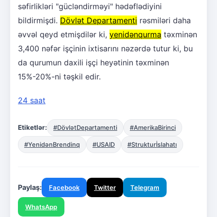
səfirlikləri "gücləndirməyi" hədəflədiyini
bildirmişdi.
Dövlət Departamenti
rəsmiləri daha
əvvəl qeyd etmişdilər ki,
yenidənqurma
təxminən
3,400 nəfər işçinin ixtisarını nəzərdə tutur ki, bu
da qurumun daxili işçi heyətinin təxminən
15%-20%-ni təşkil edir.
24 saat
Etiketlər:
#DövlətDepartamenti
#AmerikaBirinci
#YenidənBrendinq
#USAID
#Strukturİslahatı
Paylaş:
Facebook
Twitter
Telegram
WhatsApp