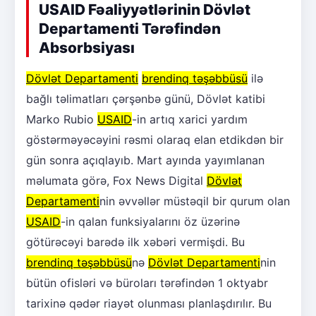
USAID Fəaliyyətlərinin Dövlət
Departamenti Tərəfindən
Absorbsiyası
Dövlət Departamenti
brendinq təşəbbüsü
ilə
bağlı təlimatları çərşənbə günü, Dövlət katibi
Marko Rubio
USAID
-in artıq xarici yardım
göstərməyəcəyini rəsmi olaraq elan etdikdən bir
gün sonra açıqlayıb. Mart ayında yayımlanan
məlumata görə, Fox News Digital
Dövlət
Departamenti
nin əvvəllər müstəqil bir qurum olan
USAID
-in qalan funksiyalarını öz üzərinə
götürəcəyi barədə ilk xəbəri vermişdi. Bu
brendinq təşəbbüsü
nə
Dövlət Departamenti
nin
bütün ofisləri və büroları tərəfindən 1 oktyabr
tarixinə qədər riayət olunması planlaşdırılır. Bu