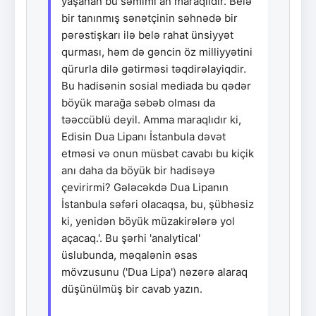
yaşanan bu səmimi an maraqlıdır. Belə
bir tanınmış sənətçinin səhnədə bir
pərəstişkarı ilə belə rahat ünsiyyət
qurması, həm də gəncin öz milliyyətini
qürurla dilə gətirməsi təqdirəlayiqdir.
Bu hadisənin sosial mediada bu qədər
böyük marağa səbəb olması da
təəccüblü deyil. Amma maraqlıdır ki,
Edisin Dua Lipanı İstanbula dəvət
etməsi və onun müsbət cavabı bu kiçik
anı daha da böyük bir hadisəyə
çevirirmi? Gələcəkdə Dua Lipanın
İstanbula səfəri olacaqsa, bu, şübhəsiz
ki, yenidən böyük müzakirələrə yol
açacaq.'. Bu şərhi 'analytical'
üslubunda, məqalənin əsas
mövzusunu ('Dua Lipa') nəzərə alaraq
düşünülmüş bir cavab yazın.