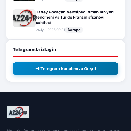
Tadey Pokaçar: Velosiped idmanının yeni
fenomeni və Tur de Fransın əfsanəvi
səhifəsi
Avropa
26.İyul.2026 09:31
Telegramda izləyin
📲 Telegram Kanalımıza Qoşul
Heç bir hüququmuz qorunmur, amma siz yenə də qorunurmuş