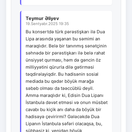
Teymur Əliyev
19.Sentyabr.2025 19:35
Bu konsertdə türk pərəstişkarı ilə Dua
Lipa arasında yaşanan bu səmimi an
maraqlıdır. Belə bir tanınmış sənətçinin
səhnədə bir pərəstişkarı ilə belə rahat
ünsiyyət qurması, həm də gəncin öz
milliyyətini qürurla dilə gətirməsi
təqdirəlayiqdir. Bu hadisənin sosial
mediada bu qədər böyük marağa
səbəb olması da təəccüblü deyil.
Amma maraqlıdır ki, Edisin Dua Lipanı
İstanbula dəvət etməsi və onun müsbət
cavabı bu kiçik anı daha da böyük bir
hadisəyə çevirirmi? Gələcəkdə Dua
Lipanın İstanbula səfəri olacaqsa, bu,
şübhəsiz ki, yenidən böyük