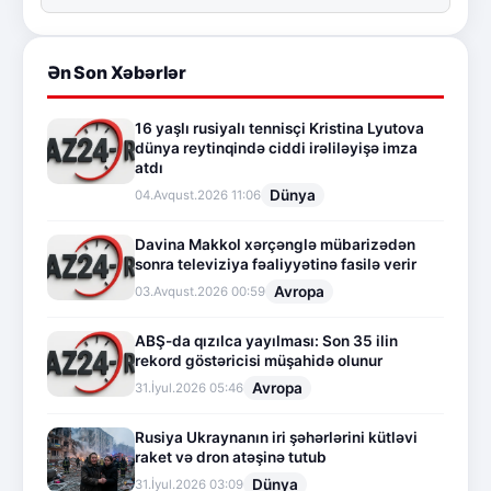
Ən Son Xəbərlər
16 yaşlı rusiyalı tennisçi Kristina Lyutova
dünya reytinqində ciddi irəliləyişə imza
atdı
Dünya
04.Avqust.2026 11:06
Davina Makkol xərçənglə mübarizədən
sonra televiziya fəaliyyətinə fasilə verir
Avropa
03.Avqust.2026 00:59
ABŞ-da qızılca yayılması: Son 35 ilin
rekord göstəricisi müşahidə olunur
Avropa
31.İyul.2026 05:46
Rusiya Ukraynanın iri şəhərlərini kütləvi
raket və dron atəşinə tutub
Dünya
31.İyul.2026 03:09