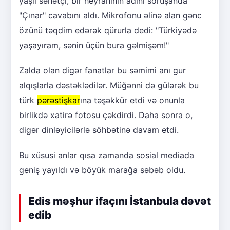
yaşlı sənətçi, bir heyranının adını soruşanda
"Çınar" cavabını aldı. Mikrofonu əlinə alan gənc
özünü təqdim edərək qürurla dedi: "Türkiyədə
yaşayıram, sənin üçün bura gəlmişəm!"
Zalda olan digər fanatlar bu səmimi anı gur
alqışlarla dəstəklədilər. Müğənni də gülərək bu
türk
pərəstişkar
ına təşəkkür etdi və onunla
birlikdə xatirə fotosu çəkdirdi. Daha sonra o,
digər dinləyicilərlə söhbətinə davam etdi.
Bu xüsusi anlar qısa zamanda sosial mediada
geniş yayıldı və böyük marağa səbəb oldu.
Edis məşhur ifaçını İstanbula dəvət
edib