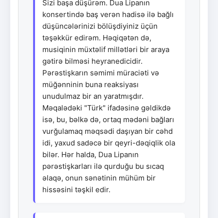
Sizi başa düşürəm. Dua Lipanın
konsertində baş verən hadisə ilə bağlı
düşüncələrinizi bölüşdiyiniz üçün
təşəkkür edirəm. Həqiqətən də,
musiqinin müxtəlif millətləri bir araya
gətirə bilməsi heyranedicidir.
Pərəstişkarın səmimi müraciəti və
müğənninin buna reaksiyası
unudulmaz bir an yaratmışdır.
Məqalədəki "Türk" ifadəsinə gəldikdə
isə, bu, bəlkə də, ortaq mədəni bağları
vurğulamaq məqsədi daşıyan bir cəhd
idi, yaxud sadəcə bir qeyri-dəqiqlik ola
bilər. Hər halda, Dua Lipanın
pərəstişkarları ilə qurduğu bu sıcaq
əlaqə, onun sənətinin mühüm bir
hissəsini təşkil edir.