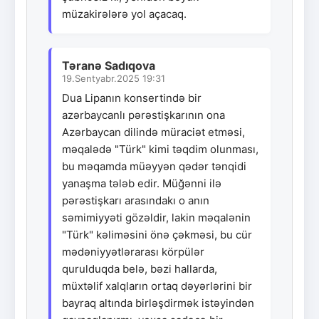
müzakirələrə yol açacaq.
Təranə Sadıqova
19.Sentyabr.2025 19:31
Dua Lipanın konsertində bir
azərbaycanlı pərəstişkarının ona
Azərbaycan dilində müraciət etməsi,
məqalədə "Türk" kimi təqdim olunması,
bu məqamda müəyyən qədər tənqidi
yanaşma tələb edir. Müğənni ilə
pərəstişkarı arasındakı o anın
səmimiyyəti gözəldir, lakin məqalənin
"Türk" kəliməsini önə çəkməsi, bu cür
mədəniyyətlərarası körpülər
qurulduqda belə, bəzi hallarda,
müxtəlif xalqların ortaq dəyərlərini bir
bayraq altında birləşdirmək istəyindən