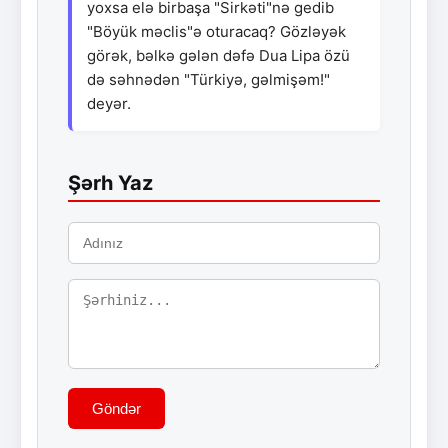
yoxsa elə birbaşa "Sirkəti"nə gedib
"Böyük məclis"ə oturacaq? Gözləyək
görək, bəlkə gələn dəfə Dua Lipa özü
də səhnədən "Türkiyə, gəlmişəm!"
deyər.
Şərh Yaz
Göndər