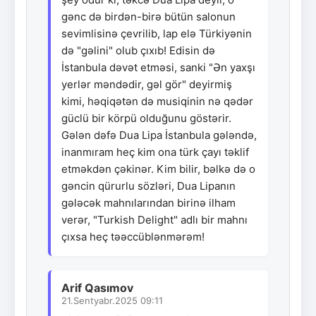
gənc də birdən-birə bütün salonun
sevimlisinə çevrilib, lap elə Türkiyənin
də "gəlini" olub çıxıb! Edisin də
İstanbula dəvət etməsi, sanki "Ən yaxşı
yerlər məndədir, gəl gör" deyirmiş
kimi, həqiqətən də musiqinin nə qədər
güclü bir körpü olduğunu göstərir.
Gələn dəfə Dua Lipa İstanbula gələndə,
inanmıram heç kim ona türk çayı təklif
etməkdən çəkinər. Kim bilir, bəlkə də o
gəncin qürurlu sözləri, Dua Lipanın
gələcək mahnılarından birinə ilham
verər, "Turkish Delight" adlı bir mahnı
çıxsa heç təəccüblənmərəm!
Arif Qasımov
21.Sentyabr.2025 09:11