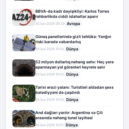
BBVA-da kadr dəyişikliyi: Karlos Torres
rəhbərlikdə ciddi islahatlar aparır
Avropa
30.İyul.2026 09:33
Günəş panellərində gizli təhlükə: Yanğın
riski barədə xəbərdarlıq
Dünya
26.İyul.2026 10:52
52 milyon dollarlıq nəhəng səhv: Heç yerə
aparmayan yol görənləri heyrətə salır
Dünya
26.İyul.2026 10:52
Tarixi ərazi yalanı: Turistləri aldadan şəxs
bələdiyyəni də çaşdırdı
Dünya
26.İyul.2026 10:52
And dağları yarılır: Argentina və Çili
arasında nəhəng tunel layihəsi
Dünya
26.İyul.2026 10:51