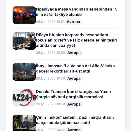
İspaniyada meşə yanğınları səbəbindən 19
min nəfər təxliyə olunub
Avropa
26.İyul.2026 10:51
Dünya birjaları korporativ hesabatlara
fokuslanıb: Neft və faiz dərəcələrinin təsiri
altında cari vəziyyət
Avropa
26.İyul.2026 10:50
İbay Llanosun "La Velada del Año 6" boks
gecəsi rekordları alt-üst etdi
Avropa
26.İyul.2026 10:50
Donald Trampın İran strategiyası: Yaxın
Şərqdə növbəti gərginlik mərhələsi
Avropa
26.İyul.2026 10:50
Çinin “hukou” sistemi: Daxili miqrantların
qarşısındakı görünməz sədd
Avropa
26.İyul.2026 10:22