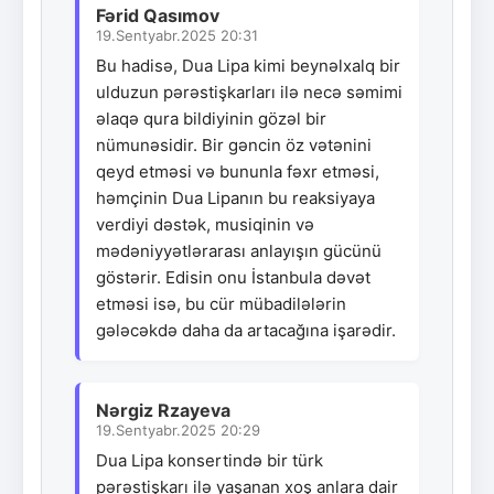
Fərid Qasımov
19.Sentyabr.2025 20:31
Bu hadisə, Dua Lipa kimi beynəlxalq bir
ulduzun pərəstişkarları ilə necə səmimi
əlaqə qura bildiyinin gözəl bir
nümunəsidir. Bir gəncin öz vətənini
qeyd etməsi və bununla fəxr etməsi,
həmçinin Dua Lipanın bu reaksiyaya
verdiyi dəstək, musiqinin və
mədəniyyətlərarası anlayışın gücünü
göstərir. Edisin onu İstanbula dəvət
etməsi isə, bu cür mübadilələrin
gələcəkdə daha da artacağına işarədir.
Nərgiz Rzayeva
19.Sentyabr.2025 20:29
Dua Lipa konsertində bir türk
pərəstişkarı ilə yaşanan xoş anlara dair