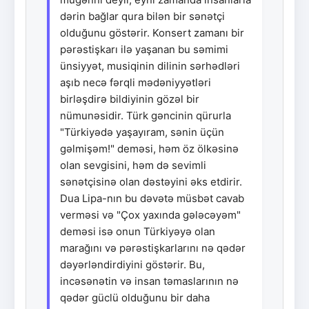
dərin bağlar qura bilən bir sənətçi
olduğunu göstərir. Konsert zamanı bir
pərəstişkarı ilə yaşanan bu səmimi
ünsiyyət, musiqinin dilinin sərhədləri
aşıb necə fərqli mədəniyyətləri
birləşdirə bildiyinin gözəl bir
nümunəsidir. Türk gəncinin qürurla
"Türkiyədə yaşayıram, sənin üçün
gəlmişəm!" deməsi, həm öz ölkəsinə
olan sevgisini, həm də sevimli
sənətçisinə olan dəstəyini əks etdirir.
Dua Lipa-nın bu dəvətə müsbət cavab
verməsi və "Çox yaxında gələcəyəm"
deməsi isə onun Türkiyəyə olan
marağını və pərəstişkarlarını nə qədər
dəyərləndirdiyini göstərir. Bu,
incəsənətin və insan təmaslarının nə
qədər güclü olduğunu bir daha