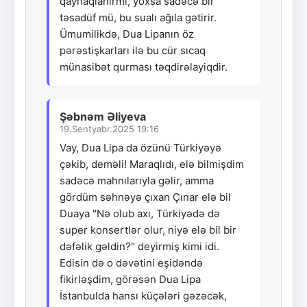
qaynaqlanırmı, yoxsa sadəcə bir
təsadüf mü, bu sualı ağıla gətirir.
Ümumilikdə, Dua Lipanın öz
pərəstişkarları ilə bu cür sıcaq
münasibət qurması təqdirəlayiqdir.
Şəbnəm Əliyeva
19.Sentyabr.2025 19:16
Vay, Dua Lipa da özünü Türkiyəyə
çəkib, deməli! Maraqlıdı, elə bilmişdim
sadəcə mahnılarıyla gəlir, amma
gördüm səhnəyə çıxan Çınar elə bil
Duaya "Nə olub axı, Türkiyədə də
super konsertlər olur, niyə elə bil bir
dəfəlik gəldin?" deyirmiş kimi idi.
Edisin də o dəvətini eşidəndə
fikirləşdim, görəsən Dua Lipa
İstanbulda hansı küçələri gəzəcək,