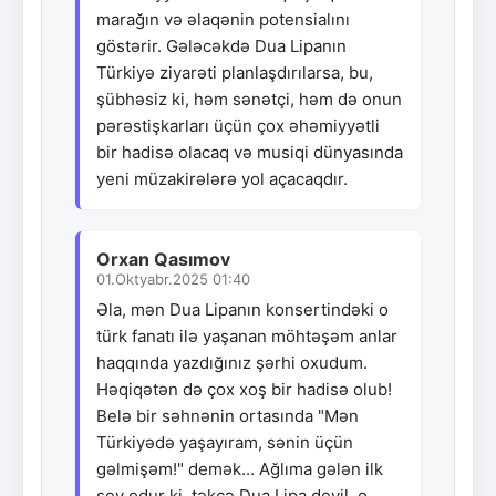
marağın və əlaqənin potensialını
göstərir. Gələcəkdə Dua Lipanın
Türkiyə ziyarəti planlaşdırılarsa, bu,
şübhəsiz ki, həm sənətçi, həm də onun
pərəstişkarları üçün çox əhəmiyyətli
bir hadisə olacaq və musiqi dünyasında
yeni müzakirələrə yol açacaqdır.
Orxan Qasımov
01.Oktyabr.2025 01:40
Əla, mən Dua Lipanın konsertindəki o
türk fanatı ilə yaşanan möhtəşəm anlar
haqqında yazdığınız şərhi oxudum.
Həqiqətən də çox xoş bir hadisə olub!
Belə bir səhnənin ortasında "Mən
Türkiyədə yaşayıram, sənin üçün
gəlmişəm!" demək... Ağlıma gələn ilk
şey odur ki, təkcə Dua Lipa deyil, o