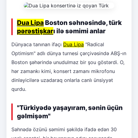
Dua Lipa
Boston səhnəsində, türk
pərəstişkar
ı ilə səmimi anlar
Dünyaca tanınan ifaçı
Dua Lipa
"Radical
Optimism" adlı dünya turnesi çərçivəsində ABŞ-ın
Boston şəhərində unudulmaz bir şou göstərdi. O,
hər zamankı kimi, konsert zamanı mikrofonu
dinləyicilərə uzadaraq onlarla canlı ünsiyyət
qurdu.
"Türkiyədə yaşayıram, sənin üçün
gəlmişəm"
Səhnədə özünü səmimi şəkildə ifadə edən 30