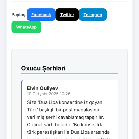
Paylaş:
Facebook
Twitter
Telegram
WhatsApp
Oxucu Şərhləri
Elvin Quliyev
10.Oktyabr.2025 10:26
Sizə 'Dua Lipa konsertinə iz qoyan
Türk' başlıqlı bir post məqaləsinə
verilmiş şərhi cavablamaq tapşırılır.
Orijinal şərh belədir: 'Bu konsertdə
türk pərəstişkarı ilə Dua Lipa arasında