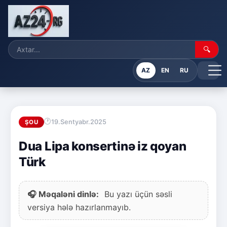
🔍
AZ
EN
RU
19.Sentyabr.2025
ŞOU
Dua Lipa konsertinə iz qoyan
Türk
🎧 Məqaləni dinlə:
Bu yazı üçün səsli
versiya hələ hazırlanmayıb.