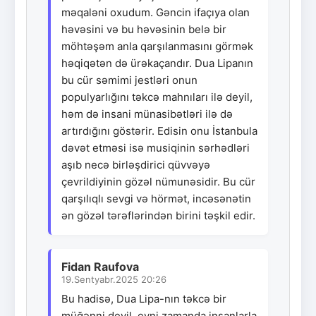
məqaləni oxudum. Gəncin ifaçıya olan
həvəsini və bu həvəsinin belə bir
möhtəşəm anla qarşılanmasını görmək
həqiqətən də ürəkaçandır. Dua Lipanın
bu cür səmimi jestləri onun
populyarlığını təkcə mahnıları ilə deyil,
həm də insani münasibətləri ilə də
artırdığını göstərir. Edisin onu İstanbula
dəvət etməsi isə musiqinin sərhədləri
aşıb necə birləşdirici qüvvəyə
çevrildiyinin gözəl nümunəsidir. Bu cür
qarşılıqlı sevgi və hörmət, incəsənətin
ən gözəl tərəflərindən birini təşkil edir.
Fidan Raufova
19.Sentyabr.2025 20:26
Bu hadisə, Dua Lipa-nın təkcə bir
müğənni deyil, eyni zamanda insanlarla