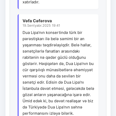
xatırladır.
Vəfa Cəfərova
19.Sentyabr.2025 19:41
Dua Lipa'nın konsertində türk bir
pərəstişkarı ilə belə səmimi bir an
yaşanması təqdirəlayiqdir. Belə hallar,
sənətçilərlə fanatları arasındakı
rabitənin nə qədər güclü olduğunu
göstərir. Həqiqətən də, Dua Lipa'nın bu
cür qarşılıqlı münasibətlərə əhəmiyyət
verməsi onu daha da sevilən bir
sənətçi edir. Edisin də Dua Lipa'nı
İstanbula dəvət etməsi, gələcəkdə belə
gözəl anların yaşanacağına işarə edir.
Ümid edək ki, bu dəvət reallaşar və biz
də Türkiyədə Dua Lipa'nın səhnə
performansını izləyə bilərik.