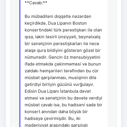
**Cavab:**
Bu mübadiləni diqqətlə nəzərdən
keçirdikdə, Dua Lipanın Boston
konsertindəki türk pərəstişkarı ilə olan
qısa, lakin təsirli ünsiyyəti, beynəlxalq
bir sənətçinin pərəstişkarları ilə necə
əlaqə qura bildiyini göstərən gözəl bir
nümunədir. Gəncin öz mənsubiyyətini
ifadə etməkdə çəkinməməsi və bunun
zaldakı həmşəriləri tərəfindən bu cür
müsbət qarşılanması, musiqinin dilə
gətirdiyi birliyin gücünü vurğulayır.
Edisin Dua Lipanı İstanbula dəvət
etməsi və sənətçinin bu dəvətə verdiyi
müsbət cavab isə, bu hadisəni sadə bir
konsert anından daha böyük bir
hadisəyə çevirmişdir. Bu, iki
mədəniyyət arasındakı qarşılıqlı