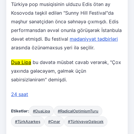
Türkiyə pop musiqisinin ulduzu Edis ötən ay
Kosovoda təşkil edilən "Sunny Hill Festival"da
məşhur sənətçidən öncə səhnəyə çıxmışdı. Edis
performansdan əvvəl onunla görüşərək İstanbula
dəvət etmişdi. Bu festival
mədəniyyət tədbirləri
arasında özünəməxsus yeri ilə seçilir.
Dua Lipa
bu dəvətə müsbət cavab verərək, "Çox
yaxında gələcəyəm, gəlmək üçün
səbirsizlənirəm" demişdi.
24 saat
Etiketlər:
#DuaLipa
#RadicalOptimismTuru
#TürkAzarkeş
#Çınar
#TürkiyəyəGələcək